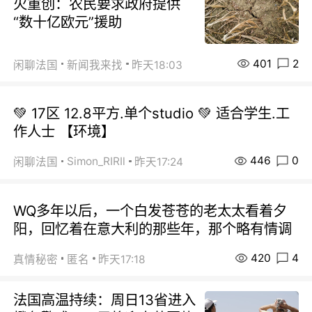
火重创：农民要求政府提供
“数十亿欧元”援助
401
2
闲聊法国
新闻我来找
昨天18:03
💚 17区 12.8平方.单个studio 💚 适合学生.工
作人士 【环境】
446
0
Simon_RIRIl
闲聊法国
昨天17:24
WQ多年以后，一个白发苍苍的老太太看着夕
阳，回忆着在意大利的那些年，那个略有情调
420
4
真情秘密
匿名
昨天17:18
法国高温持续：周日13省进入