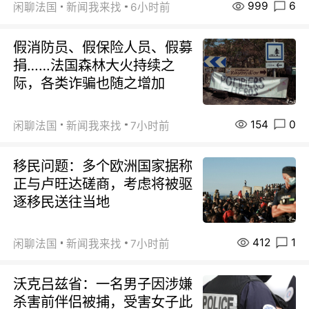
999
6
闲聊法国
新闻我来找
6小时前
假消防员、假保险人员、假募
捐……法国森林大火持续之
际，各类诈骗也随之增加
154
0
闲聊法国
新闻我来找
7小时前
移民问题：多个欧洲国家据称
正与卢旺达磋商，考虑将被驱
逐移民送往当地
412
1
闲聊法国
新闻我来找
7小时前
沃克吕兹省：一名男子因涉嫌
杀害前伴侣被捕，受害女子此