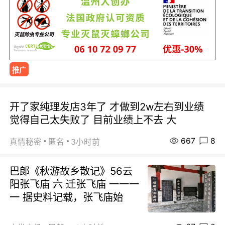
推广
开了家纯理发店3年了 才做到2w左右到业绩
觉得自己太失败了 目前业绩上不去 大
667
8
真情秘密
匿名
3小时前
巴郞《秋游故乡散记》56云
阳张飞庙 六 迁张飞庙 一一一
一 据史料记载，张飞庙始