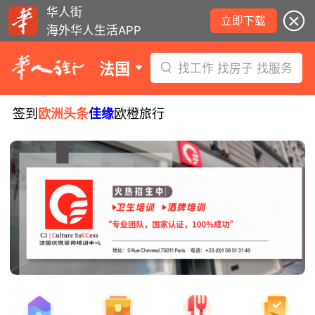
华人街
立即下载
海外华人生活APP
法国
找工作 找房子 找服务
签到
欧洲头条
佳缘
欧橙旅行