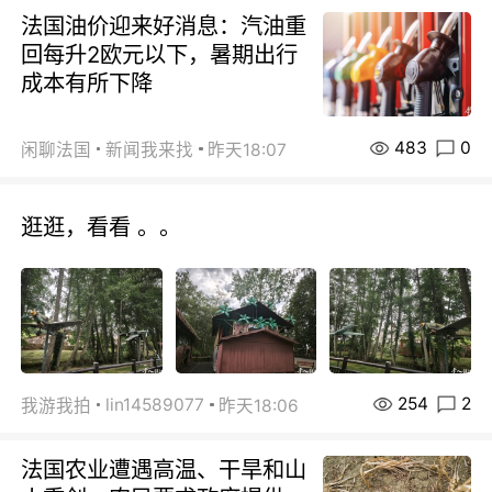
法国油价迎来好消息：汽油重
回每升2欧元以下，暑期出行
成本有所下降
483
0
闲聊法国
新闻我来找
昨天18:07
逛逛，看看 。。
254
2
lin14589077
我游我拍
昨天18:06
法国农业遭遇高温、干旱和山