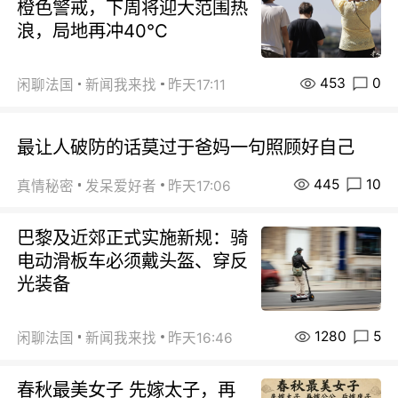
橙色警戒，下周将迎大范围热
浪，局地再冲40℃
453
0
闲聊法国
新闻我来找
昨天17:11
最让人破防的话莫过于爸妈一句照顾好自己
445
10
真情秘密
发呆爱好者
昨天17:06
巴黎及近郊正式实施新规：骑
电动滑板车必须戴头盔、穿反
光装备
1280
5
闲聊法国
新闻我来找
昨天16:46
春秋最美女子 先嫁太子，再