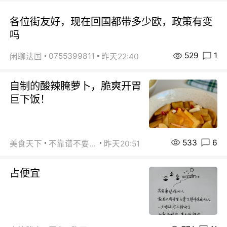
各位街友好，现在回国都带多少欧，政策有变
吗
529
1
0755399811
闲聊法国
昨天22:40
自制的酸辣腌萝卜，脆爽开胃
巨下饭！
533
6
美食天下
不靠谱不要联系
昨天20:51
占便宜