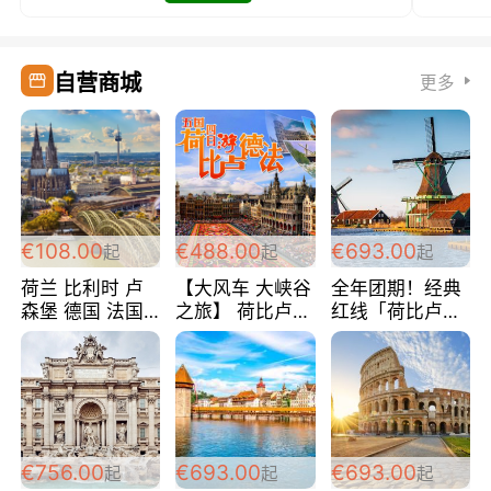
自营商城
更多
€108.00
€488.00
€693.00
起
起
起
荷兰 比利时 卢
【大风车 大峡谷
全年团期！经典
森堡 德国 法国
之旅】 荷比卢德
红线「荷比卢德
超爽玩遍西欧 循
法 巴黎上下 经
法」七天循环 五
环线 全程四星宾
典五国四日游
国 仅售99欧/人/
馆 108欧/人/天
488欧/人
天！巴黎上下！
包拼房~
€756.00
€693.00
€693.00
起
起
起