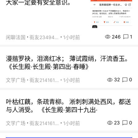
大家一定要有安全意识。
246
1
闲聊法国
街友23494008
1小时前
漫揩罗袂，泪滴红冰； 薄试霞绡，汗流香玉。
《长生殿·长生殿·第四出·春睡》
32
0
文学广场
街友21416156
1小时前
叶枯红藕，条疏青柳。 淅刺刺满处西风，都送
与人消受。 《长生殿·第四十九出·
23
0
文学广场
街友21416156
1小时前