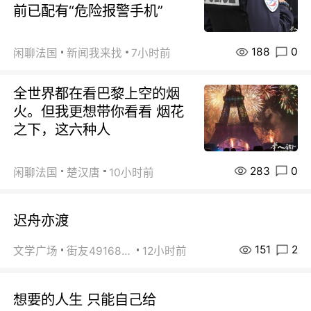
前已配有“危险报警手机”
188
0
闲聊法国
新闻我来找
7小时前
全世界都在看巴黎上空的烟
火。但我更想带你看看 烟花
之下，这六种人
283
0
闲聊法国
楚汉唐
10小时前
迟舟亦渡
151
2
文学广场
街友49168527
12小时前
想要的人生 只能自己给