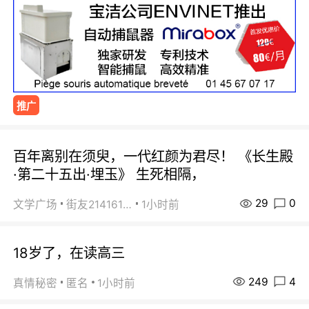
推广
百年离别在须臾，一代红颜为君尽！ 《长生殿
·第二十五出·埋玉》 生死相隔，
29
0
文学广场
街友21416156
1小时前
18岁了，在读高三
249
4
真情秘密
匿名
1小时前