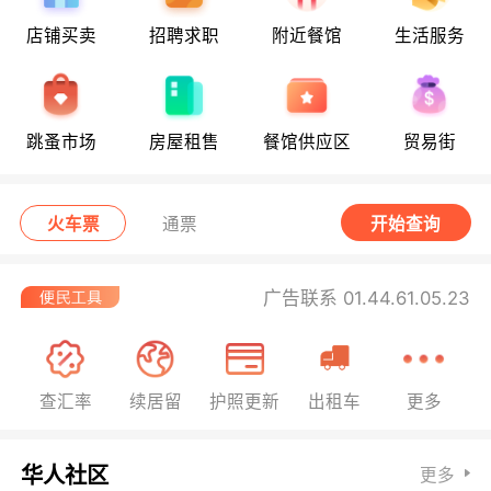
店铺买卖
招聘求职
附近餐馆
生活服务
跳蚤市场
房屋租售
餐馆供应区
贸易街
火车票
通票
开始查询
广告联系 01.44.61.05.23
查汇率
续居留
护照更新
出租车
更多
华人社区
更多