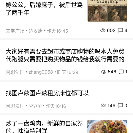
嫁公公，后嫁庶子，被后世骂
了两千年
602
4
文学广场
楚汉唐
昨天16:45
大家好有需要去超市或商店购物的吗本人免费
代跑腿只需要把购买物品的钱给我就行需要的
546
1
zhang0958
闲聊法国
昨天16:29
找图卢兹图卢兹租房床位都可以
146
0
szydg
闲聊法国
昨天16:16
炒了一盘鸡肉，新鲜的自家养
的，味道特别鲜