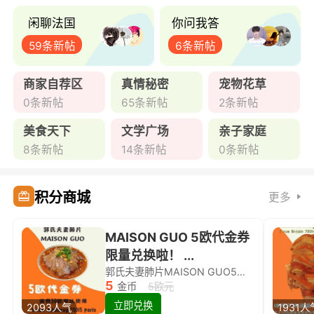
闲聊法国
你问我答
59条新帖
6条新帖
商家自荐区
真情秘密
宠物花草
0条新帖
65条新帖
2条新帖
美食天下
文学广场
亲子家庭
8条新帖
14条新帖
0条新帖
积分商城
更多
MAISON GUO 5欧代金券
限量兑换啦！ ...
郭氏夫妻肺片MAISON GUO5欧代金券限量兑换啦！
5
金币
5欧元
立即兑换
2093人气
1931人