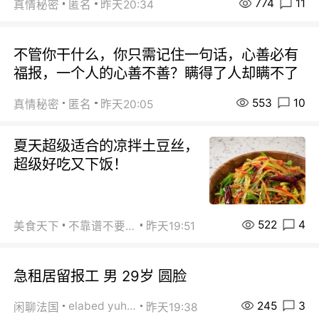
774
11
真情秘密
匿名
昨天20:34
不管你干什么，你只需记住一句话，心善必有
福报，一个人的心善不善？瞒得了人却瞒不了
553
10
真情秘密
匿名
昨天20:05
夏天超级适合的凉拌土豆丝，
超级好吃又下饭！
522
4
美食天下
不靠谱不要联系
昨天19:51
急租居留报工 男 29岁 圆脸
245
3
elabed yuhua
闲聊法国
昨天19:38