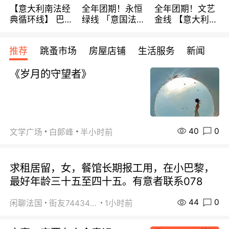
【意大利南法经
全年团期！永恒
全年团期！文艺
典循环线】 巴黎
绿线 「意国法
金线 【意大利一
上下 所有日期铁
南」巴黎上下 去
地】 循环7日游
发！ 全程四星级
意大利 南法 99
全程693欧/人起
推荐
跳蚤市场
房屋店铺
生活服务
新闻
宾馆 108欧/天起
欧/天起 ~包拼房
每周铁发！
全程756欧/位
《岁月的守望者》
40
0
文学广场
白郞峰
半小时前
求租居留，女，餐馆长期报工用，在小巴黎，
最好年龄三十五至四十五。有意者联系078
44
0
闲聊法国
街友74434350
1小时前