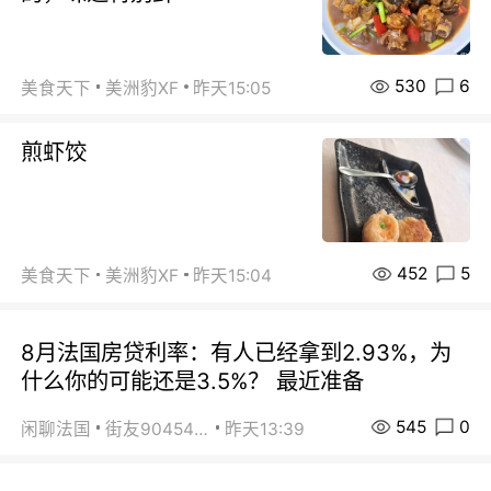
530
6
美食天下
美洲豹XF
昨天15:05
煎虾饺
452
5
美食天下
美洲豹XF
昨天15:04
8月法国房贷利率：有人已经拿到2.93%，为
什么你的可能还是3.5%？ 最近准备
545
0
闲聊法国
街友90454511
昨天13:39