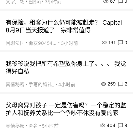
67
0
文学广场
巴郞q
3小时前
有保险，租客为什么仍可能被赶走？ Capital
8月9日当天报道了一宗非常值得
191
0
闲聊法国
街友90454511
3小时前
我爷爷说我把所有希望放你身上了。。。 我觉
得好自私
259
2
真情秘密
手写的婚礼_
4小时前
父母离异对孩子 一定是伤害吗？一个稳定的监
护人和抚养关系比一个争吵不休没有爱的家
404
8
真情秘密
匿名
5小时前