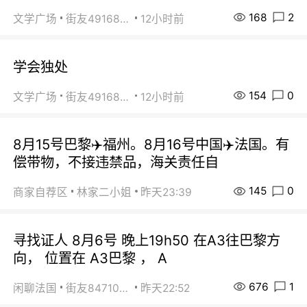
168
2
文学广场
街友49168527
12小时前
学会独处
154
0
文学广场
街友49168527
12小时前
8月15号巴黎✈️福州。8月16号中国✈️法国。有
偿带物，不接违禁品，海关责任自
145
0
商家自荐区
林家二小姐
昨天23:39
寻找证人 8月6号 晚上19h50 在A3往巴黎方
向， 位置在 A3巴黎 ， A
676
1
闲聊法国
街友84710671
昨天22:52