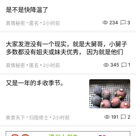
是不是快降温了
234
3
真情秘密
匿名
2小时前
大家发泄没有一个现实，就是大舅哥，小舅子
多数都没有姐夫或妹夫优秀， 因为就是他们
345
1
真情秘密
匿名
2小时前
又是一年的丯收季节。
191
2
美食天下
归隐修士
2小时前