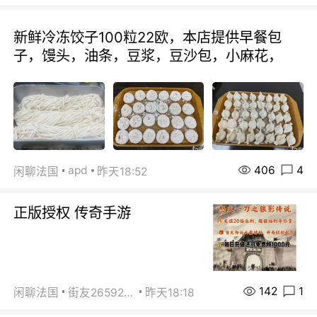
新鲜冷冻饺子100粒22欧，本店提供早餐包
子，馒头，油条，豆浆，豆沙包，小麻花，
406
4
apd
闲聊法国
昨天18:52
正版授权 传奇手游
142
1
闲聊法国
街友26592800
昨天18:18