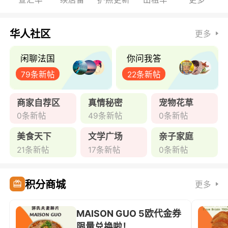
华人社区
更多
闲聊法国
你问我答
79条新帖
22条新帖
商家自荐区
真情秘密
宠物花草
0条新帖
49条新帖
0条新帖
美食天下
文学广场
亲子家庭
21条新帖
17条新帖
0条新帖
积分商城
更多
MAISON GUO 5欧代金券
限量兑换啦！ ...