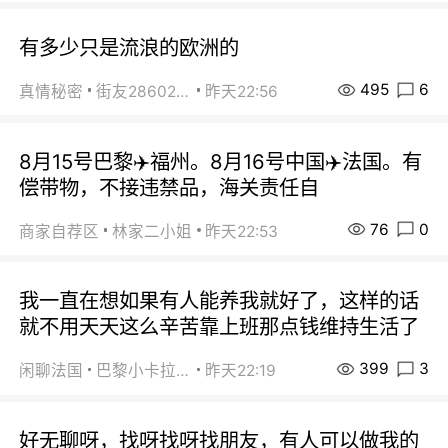
有多少只是流浪的欧洲的
495
6
真情秘密
街友28602925
昨天22:56
8月15号巴黎✈️福州。8月16号中国✈️法国。有
偿带物，不接违禁品，海关责任自
76
0
商家自荐区
林家二小姐
昨天22:53
我一直在想如果有人能养我就好了，这样的话
就不用天天这么辛苦靠上班那点钱维持生活了
399
3
闲聊法国
巴黎小卡拉咪
昨天22:19
好无聊呀，找呀找呀找朋友，有人可以做我的