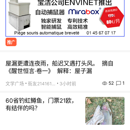
推广
屋漏更遭连夜雨，船迟又遇打头风。 摘自
《醒世恒言·卷一》 解释：屋子漏
52
1
文学广场
街友21416156
3小时前
60省钓虹鳟鱼，门票21欧，
有结伴的吗？