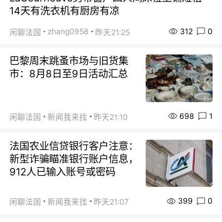
14天有洗衣机有厨房有凉
312
0
zhang0958
闲聊法国
昨天21:25
巴黎周末跳蚤市场与旧货集
市：8月8日至9日活动汇总
698
1
闲聊法国
新闻我来找
昨天21:10
法国农业信贷银行客户注意：
新型诈骗瞄准银行账户信息，
912人已输入账号或密码
399
0
闲聊法国
新闻我来找
昨天21:07