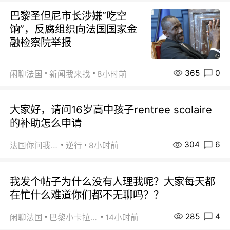
巴黎圣但尼市长涉嫌“吃空
饷”，反腐组织向法国国家金
融检察院举报
365
0
闲聊法国
新闻我来找
8小时前
大家好，请问16岁高中孩子rentree scolaire
的补助怎么申请
304
6
法国你问我答
逆行
8小时前
我发个帖子为什么没有人理我呢？大家每天都
在忙什么难道你们都不无聊吗？？
285
4
闲聊法国
巴黎小卡拉咪
14小时前