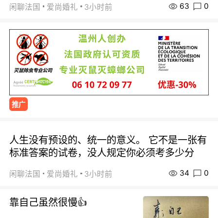
63
0
闲聊法国
爱尚婚礼
3小时前
推广
人生没有预设的、统一的意义。 它不是一张有
标准答案的试卷，没人规定你必须考多少分
34
0
闲聊法国
爱尚婚礼
3小时前
靠自己虽然很慢👍