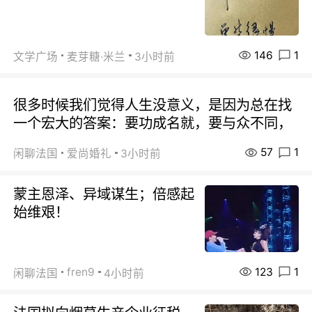
146
1
文学广场
麦芽糖·米兰
3小时前
很多时候我们觉得人生没意义，是因为总在找
一个宏大的答案：要功成名就，要与众不同，
57
1
闲聊法国
爱尚婚礼
3小时前
蒙主恩泽、异域谋生；倍感起
始维艰！
123
1
fren9
闲聊法国
4小时前