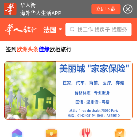
华人街
立即下载
海外华人生活APP
法国
找工作 找房子 找服务
签到
欧洲头条
佳缘
欧橙旅行