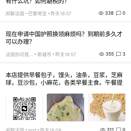
有什么坑？如何避税的？
338
0
闲聊法国
巴黎地宝
昨天18:57
现在申请中国护照换领麻烦吗？到期前多久才
可以办理？
355
3
法国你问我答
新城市
昨天18:57
本店提供早餐包子，馒头，油条，豆浆，芝麻
球，豆沙包，小麻花，各类早餐主食。午餐提
311
0
apd
闲聊法国
昨天18:08