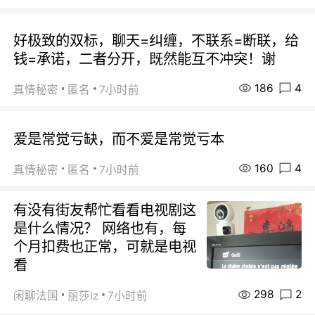
好极致的双标，聊天=纠缠，不联系=断联，给
钱=承诺，二者分开，既然能互不冲突！谢
186
4
真情秘密
匿名
7小时前
爱是常觉亏缺，而不爱是常觉亏本
160
4
真情秘密
匿名
7小时前
有没有街友帮忙看看电视剧这
是什么情况？ 网络也有，每
个月扣费也正常，可就是电视
看
298
2
闲聊法国
丽莎lz
7小时前