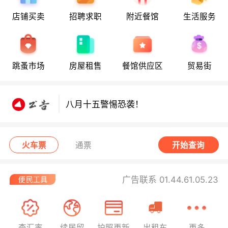
店铺买卖
招聘求职
附近餐馆
生活服务
八月十五警惕恐袭！
跳蚤市场
房屋租售
餐馆供应区
贸易街
八月十五警惕恐袭！
八月十五警惕恐袭！
火车票
通票
开始查询
广告联系 01.44.61.05.23
查汇率
续居留
护照更新
出租车
更多