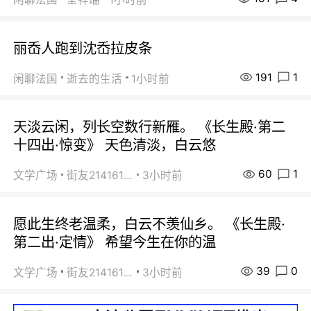
丽岙人跑到沈岙拉皮条
191
1
闲聊法国
逝去的生活
1小时前
天淡云闲，列长空数行新雁。 《长生殿·第二
十四出·惊变》 天色清淡，白云悠
60
1
文学广场
街友21416156
3小时前
愿此生终老温柔，白云不羡仙乡。 《长生殿·
第二出·定情》 希望今生在你的温
39
0
文学广场
街友21416156
3小时前