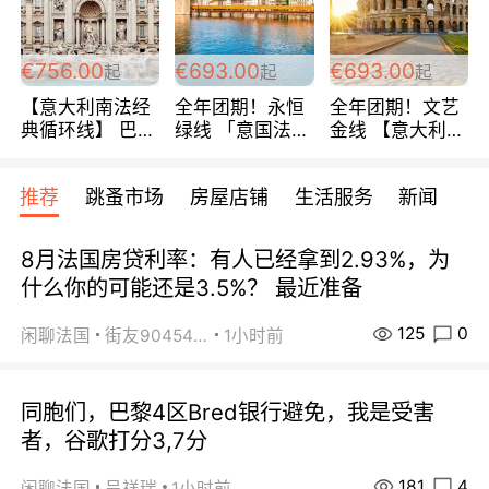
包拼房~
€756.00
€693.00
€693.00
起
起
起
【意大利南法经
全年团期！永恒
全年团期！文艺
典循环线】 巴黎
绿线 「意国法
金线 【意大利一
上下 所有日期铁
南」巴黎上下 去
地】 循环7日游
发！ 全程四星级
意大利 南法 99
全程693欧/人起
推荐
跳蚤市场
房屋店铺
生活服务
新闻
宾馆 108欧/天起
欧/天起 ~包拼房
每周铁发！
全程756欧/位
8月法国房贷利率：有人已经拿到2.93%，为
什么你的可能还是3.5%？ 最近准备
125
0
闲聊法国
街友90454511
1小时前
同胞们，巴黎4区Bred银行避免，我是受害
者，谷歌打分3,7分
181
4
闲聊法国
呈祥瑞
1小时前