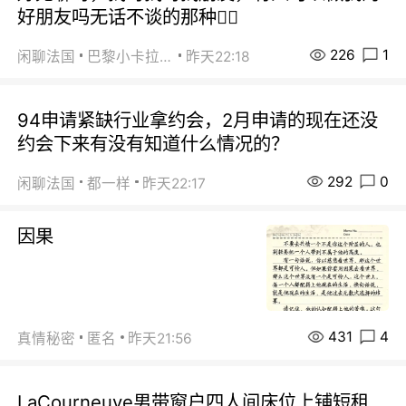
好朋友吗无话不谈的那种😮‍💨
226
1
闲聊法国
巴黎小卡拉咪
昨天22:18
94申请紧缺行业拿约会，2月申请的现在还没
约会下来有没有知道什么情况的？
292
0
闲聊法国
都一样
昨天22:17
因果
431
4
真情秘密
匿名
昨天21:56
LaCourneuve男带窗户四人间床位上铺短租