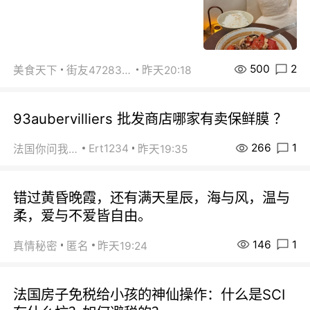
500
2
美食天下
街友472838572
昨天20:18
93aubervilliers 批发商店哪家有卖保鲜膜 ？
266
1
Ert1234
法国你问我答
昨天19:35
错过黄昏晚霞，还有满天星辰，海与风，温与
柔，爱与不爱皆自由。
146
1
真情秘密
匿名
昨天19:24
法国房子免税给小孩的神仙操作：什么是SCI