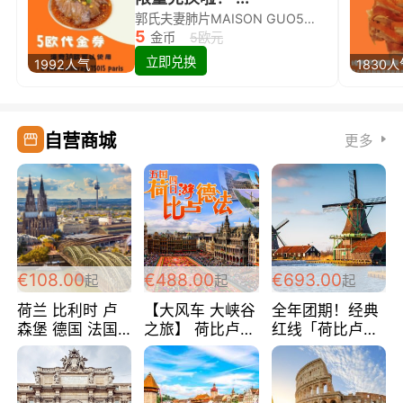
郭氏夫妻肺片MAISON GUO5欧代金券限量兑换啦！
5
金币
5欧元
立即兑换
1992人气
1830
自营商城
更多
€108.00
€488.00
€693.00
起
起
起
荷兰 比利时 卢
【大风车 大峡谷
全年团期！经典
森堡 德国 法国
之旅】 荷比卢德
红线「荷比卢德
超爽玩遍西欧 循
法 巴黎上下 经
法」七天循环 五
环线 全程四星宾
典五国四日游
国 仅售99欧/人/
馆 108欧/人/天
488欧/人
天！巴黎上下！