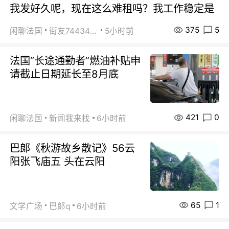
我发好久呢，现在这么难租吗？我工作稳定是
375
5
闲聊法国
街友74434350
5小时前
法国“长途通勤者”燃油补贴申
请截止日期延长至8月底
421
0
闲聊法国
新闻我来找
6小时前
巴郞《秋游故乡散记》56云
阳张飞庙五 头在云阳
65
1
文学广场
巴郞q
6小时前