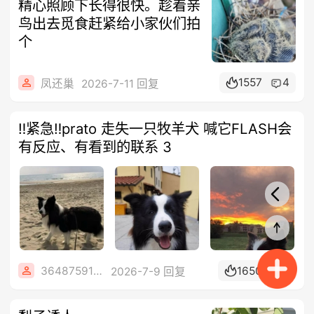
精心照顾下长得很快。趁着亲
鸟出去觅食赶紧给小家伙们拍
个
1557
4
凤还巢
2026-7-11 回复
‼️紧急‼️prato 走失一只牧羊犬 喊它FLASH会
有反应、有看到的联系 3
36487591348
1650
3
2026-7-9 回复