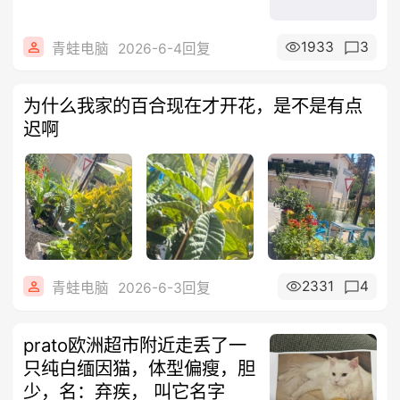
1933
3
青蛙电脑
2026-6-4回复
为什么我家的百合现在才开花，是不是有点
迟啊
2331
4
青蛙电脑
2026-6-3回复
prato欧洲超市附近走丢了一
只纯白缅因猫，体型偏瘦，胆
少，名：弃疾， 叫它名字