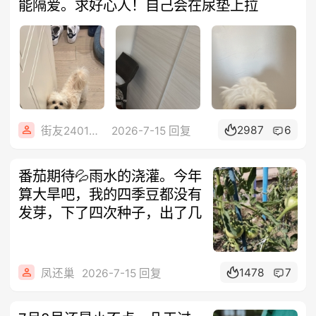
能隔爱。求好心人！自己会在尿垫上拉
2987
6
街友24012628
2026-7-15 回复
番茄期待💦雨水的浇灌。今年
算大旱吧，我的四季豆都没有
发芽，下了四次种子，出了几
1478
7
凤还巢
2026-7-15 回复