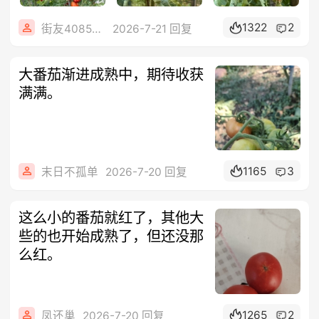
1322
2
街友40858442
2026-7-21 回复
大番茄渐进成熟中，期待收获
满满。
1165
3
末日不孤单
2026-7-20 回复
这么小的番茄就红了，其他大
些的也开始成熟了，但还没那
么红。
1265
2
凤还巢
2026-7-20 回复