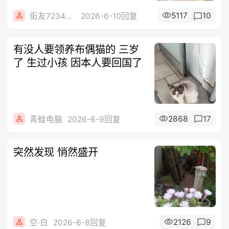
5117
10
街友72347082
2026-6-10回复
有没人要领养布偶猫的 三岁
了 生过小孩 因本人要回国了
2868
17
青蛙电脑
2026-6-9回复
突然发现 悄然盛开
2126
9
空·白
2026-6-8回复