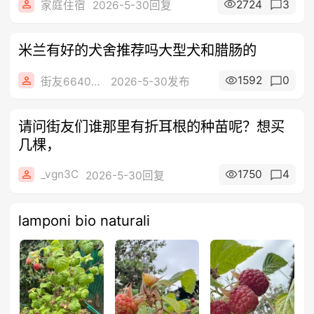
2724
3
家庭住宿
2026-5-30回复
米兰有好的犬舍推荐吗大型犬和腊肠的
1592
0
街友66409655
2026-5-30发布
请问街友们谁那里有折耳根的种苗呢？想买
几棵，
_vgn3C
1750
4
2026-5-30回复
lamponi bio naturali