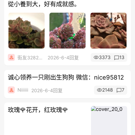
從小養到大，好有成就感。
3373
13
街友32821277
2026-6-4回复
诚心领养一只刚出生狗狗 微信：nice95812
Niiiiii
2148
7
2026-6-4回复
玫瑰🌹花开，红玫瑰🌹