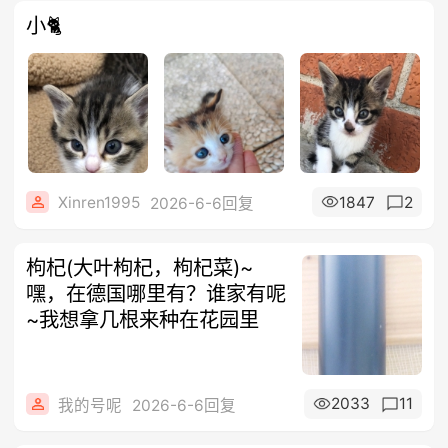
小🐈
Xinren1995
1847
2
2026-6-6回复
枸杞(大叶枸杞，枸杞菜)~
嘿，在德国哪里有？谁家有呢
~我想拿几根来种在花园里
2033
11
我的号呢
2026-6-6回复