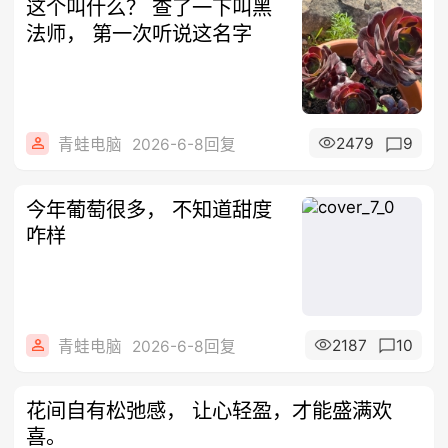
这个叫什么？ 查了一下叫黑
法师， 第一次听说这名字
2479
9
青蛙电脑
2026-6-8回复
今年葡萄很多， 不知道甜度
咋样
2187
10
青蛙电脑
2026-6-8回复
花间自有松弛感， 让心轻盈，才能盛满欢
喜。