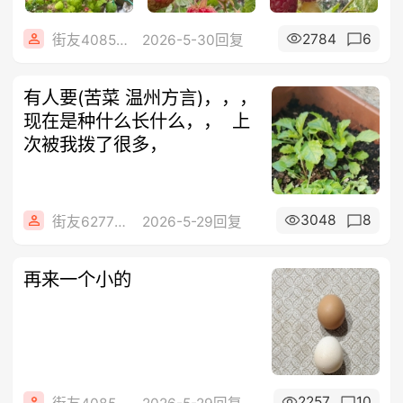
2784
6
街友40858442
2026-5-30回复
​有人要(苦菜 温州方言)，，，
现在是种什么长什么，， ​ ​上
次被我拨了很多，
3048
8
街友62776478
2026-5-29回复
再来一个小的
2257
10