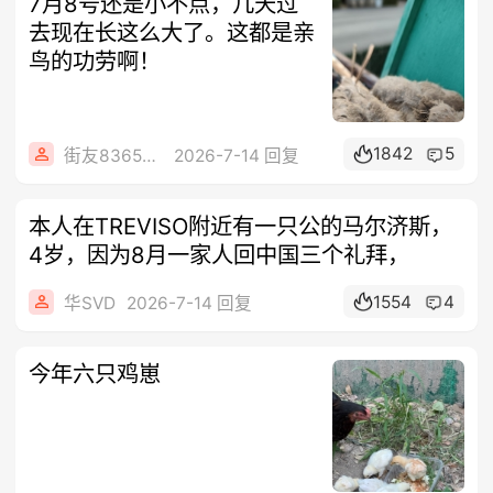
7月8号还是小不点，几天过
去现在长这么大了。这都是亲
鸟的功劳啊！
1842
5
街友83656478
2026-7-14 回复
本人在TREVISO附近有一只公的马尔济斯，
4岁，因为8月一家人回中国三个礼拜，
1554
4
华SVD
2026-7-14 回复
今年六只鸡崽