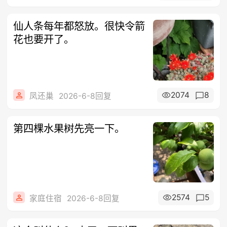
仙人条每年都怒放。很快令箭
花也要开了。
2074
8
凤还巢
2026-6-8回复
第四棵水果树先亮一下。
2574
5
家庭住宿
2026-6-8回复