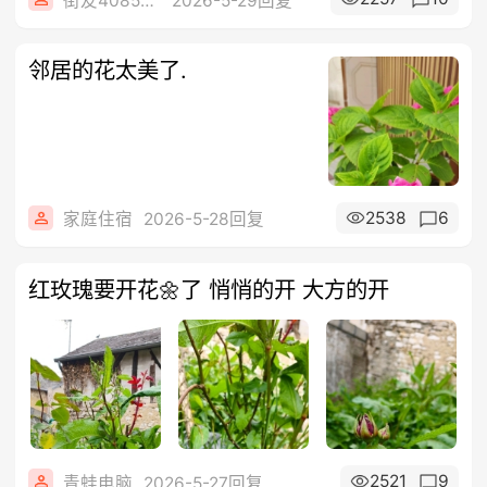
街友40858442
2026-5-29回复
邻居的花太美了.
2538
6
家庭住宿
2026-5-28回复
红玫瑰要开花🌼了 悄悄的开 大方的开
2521
9
青蛙电脑
2026-5-27回复