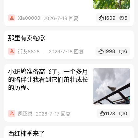
Xia00000
1609
5
2026-7-18 回复
那里有卖蛇🥲
1998
6
街友88286668
2026-7-18 回复
小斑鸠准备高飞了，一个多月
的陪伴让我看到它们茁壮成长
的历程。
1123
0
凤还巢
2026-7-17 回复
西红柿季来了