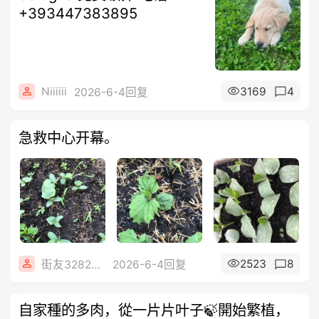
+393447383895
Niiiiii
3169
4
2026-6-4回复
急救中心开幕。
2523
8
街友32821277
2026-6-4回复
自家種的多肉，從一片片叶子🍃開始繁植，