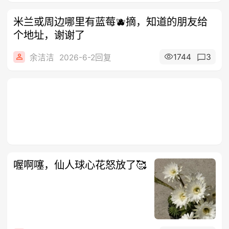
米兰或周边哪里有蓝莓🫐摘，知道的朋友给
个地址，谢谢了
1744
3
余洁洁
2026-6-2回复
喔啊噻，仙人球心花怒放了🥰