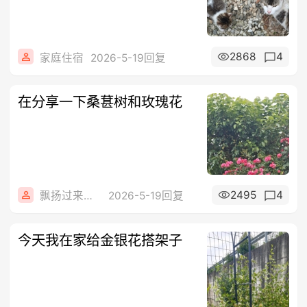
2868
4
家庭住宿
2026-5-19回复
在分享一下桑葚树和玫瑰花
2495
4
飘扬过来来看你
2026-5-19回复
今天我在家给金银花搭架子