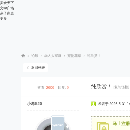
美食天下
文学广场
亲子家庭
更多
»
论坛
›
华人大家庭
›
宠物花草
›
纯欣赏！
华
返回列表
人
街
纯欣赏！
[复制链接]
查看:
2606
|
回复:
9
网
小希520
发表于 2026-5-31 14
马上注册