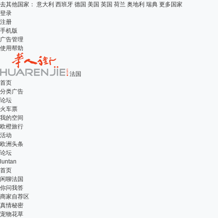
去其他国家：
意大利
西班牙
德国
美国
英国
荷兰
奥地利
瑞典
更多国家
登录
注册
手机版
广告管理
使用帮助
法国
首页
分类广告
论坛
火车票
我的空间
欧橙旅行
活动
欧洲头条
论坛
luntan
首页
闲聊法国
你问我答
商家自荐区
真情秘密
宠物花草