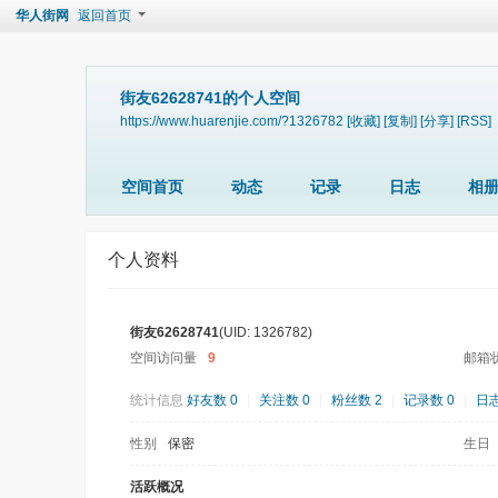
华人街网
返回首页
街友62628741的个人空间
https://www.huarenjie.com/?1326782
[收藏]
[复制]
[分享]
[RSS]
空间首页
动态
记录
日志
相
个人资料
街友62628741
(UID: 1326782)
空间访问量
9
邮箱
统计信息
好友数 0
|
关注数 0
|
粉丝数 2
|
记录数 0
|
日志
性别
保密
生日
活跃概况