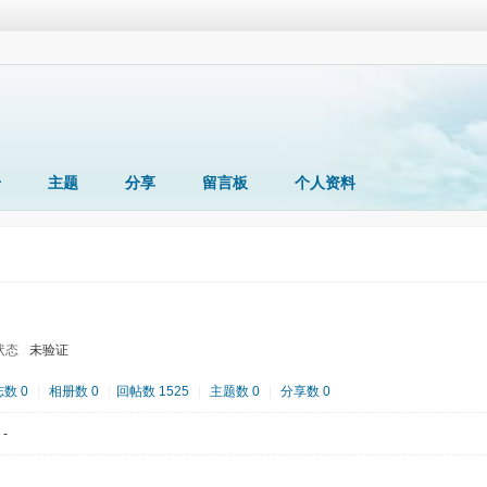
册
主题
分享
留言板
个人资料
状态
未验证
数 0
|
相册数 0
|
回帖数 1525
|
主题数 0
|
分享数 0
-