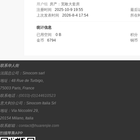
用户组
房产：宽敞大套房
注册时间
2025-10-9 19:55
最后
上次发表时间
2026-8-4 17:54
所在
统计信息
已用空间
0 B
积分
金币
6794
铜币
联系华人街
法国总公司：
Sinocom sarl
地址：
48 Rue de Turbigo,
75003
Paris
,
France
联系电话：
(0033)-(0)144610523
意大利分公司：
Sinocom Italia Srl
地址：
Via Niccolini 29,
20154
Milano
,
Italia
联系邮箱：
contact@huarenjie.com
扫描苹果APP