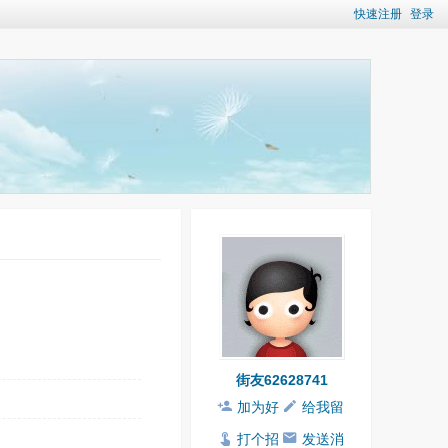
快速注册
登录
街友62628741
加为好
给我留
友
言
打个招
发送消