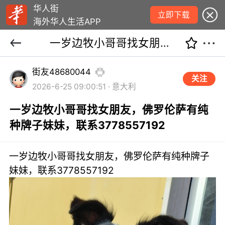
华人街
立即下载
海外华人生活APP
一岁边牧小哥哥找女朋友，佛罗伦萨有纯种牌子妹妹，联系3778557192
街友48680044
关注
2026-6-25 09:00:51 · 意大利
一岁边牧小哥哥找女朋友，佛罗伦萨有纯
种牌子妹妹，联系3778557192
一岁边牧小哥哥找女朋友，佛罗伦萨有纯种牌子
妹妹，联系3778557192