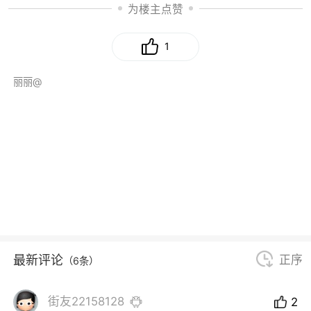
为楼主点赞
1
丽丽@
最新评论
正序
（6条）
街友22158128
2