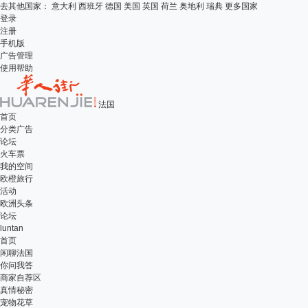
去其他国家：
意大利
西班牙
德国
美国
英国
荷兰
奥地利
瑞典
更多国家
登录
注册
手机版
广告管理
使用帮助
法国
首页
分类广告
论坛
火车票
我的空间
欧橙旅行
活动
欧洲头条
论坛
luntan
首页
闲聊法国
你问我答
商家自荐区
真情秘密
宠物花草