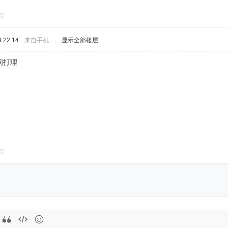
踩
:22:14
来自手机
|
显示全部楼层
间打理
踩