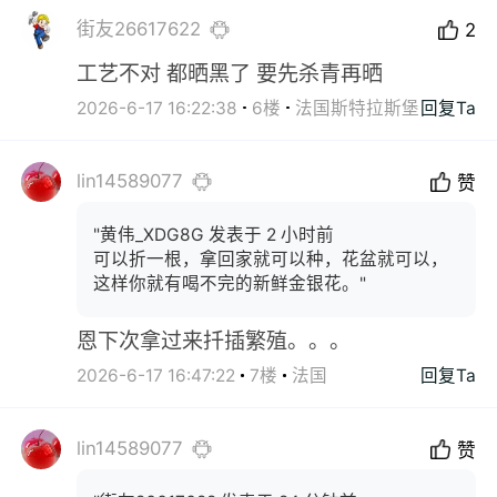
街友26617622
2
工艺不对 都晒黑了 要先杀青再晒
2026-6-17 16:22:38
6楼
法国斯特拉斯堡
回复Ta
lin14589077
赞
"黄伟_XDG8G 发表于 2 小时前
可以折一根，拿回家就可以种，花盆就可以，
这样你就有喝不完的新鲜金银花。"
恩下次拿过来扦插繁殖。。。
2026-6-17 16:47:22
7楼
法国
回复Ta
lin14589077
赞