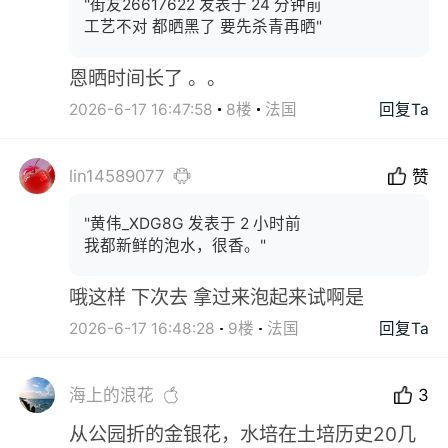
"街友26617622 发表于 24 分钟前
工艺不对 都晒黑了 要先杀青再晒"
恩晒时间长了 。。
2026-6-17 16:47:58
8楼
法国
回复Ta
lin14589077
赞
"黄伟_XDG8G 发表于 2 小时前
我都新鲜的泡水，很香。"
哦这样 下次去 拿过来泡起来试啊是
2026-6-17 16:48:28
9楼
法国
回复Ta
海上的浪花
3
从公园折的金银花，水培在土培历史20几