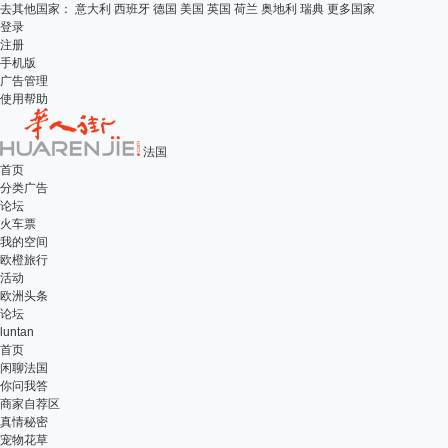
去其他国家：
意大利
西班牙
德国
美国
英国
荷兰
奥地利
瑞典
更多国家
登录
注册
手机版
广告管理
使用帮助
法国
首页
分类广告
论坛
火车票
我的空间
欧橙旅行
活动
欧洲头条
论坛
luntan
首页
闲聊法国
你问我答
商家自荐区
真情秘密
宠物花草