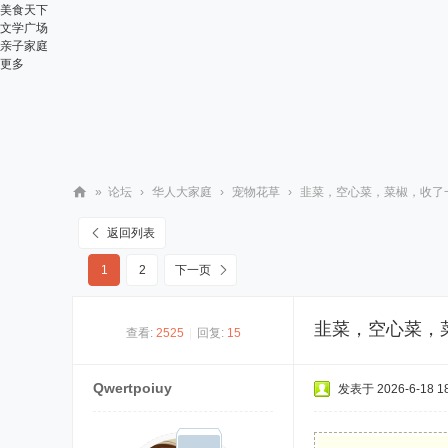
美食天下
文学广场
亲子家庭
更多
»
论坛
›
华人大家庭
›
宠物花草
›
韭菜，空心菜，菜椒，收了一查又
华
返回列表
人
1
2
下一页
街
网
韭菜，空心菜，菜
查看:
2525
|
回复:
15
Qwertpoiuy
发表于 2026-6-18 18