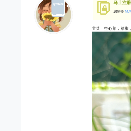
马上注册
您需要
登
韭菜，空心菜，菜椒，收