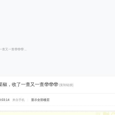
一查🤓🤓🤓 ...
椒，收了一查又一查🤓🤓🤓
[复制链接]
:03:14
来自手机
|
显示全部楼层