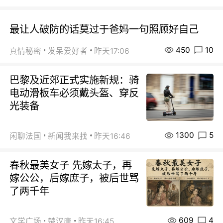
最让人破防的话莫过于爸妈一句照顾好自己
450
10
真情秘密
发呆爱好者
昨天17:06
巴黎及近郊正式实施新规：骑
电动滑板车必须戴头盔、穿反
光装备
1300
5
闲聊法国
新闻我来找
昨天16:46
春秋最美女子 先嫁太子，再
嫁公公，后嫁庶子，被后世骂
了两千年
609
4
文学广场
楚汉唐
昨天16:45