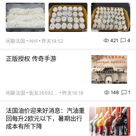
421
4
apd
闲聊法国
昨天18:52
正版授权 传奇手游
148
1
闲聊法国
街友26592800
昨天18:18
法国油价迎来好消息：汽油重
回每升2欧元以下，暑期出行
成本有所下降