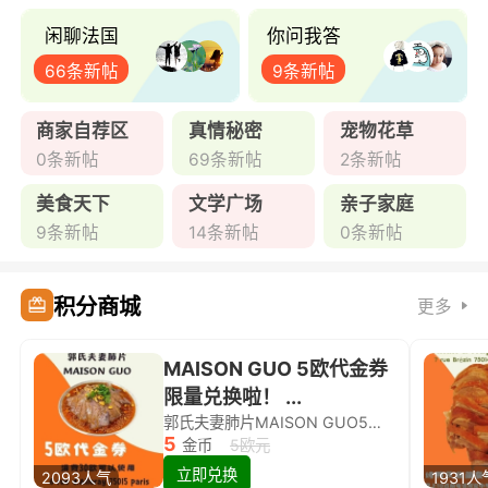
闲聊法国
你问我答
66条新帖
9条新帖
商家自荐区
真情秘密
宠物花草
0条新帖
69条新帖
2条新帖
美食天下
文学广场
亲子家庭
9条新帖
14条新帖
0条新帖
积分商城
更多
MAISON GUO 5欧代金券
限量兑换啦！ ...
郭氏夫妻肺片MAISON GUO5欧代金券限量兑换啦！
5
金币
5欧元
立即兑换
2093人气
1931人