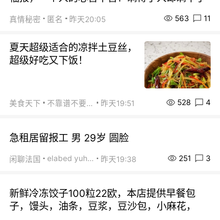
563
11
真情秘密
匿名
昨天20:05
夏天超级适合的凉拌土豆丝，
超级好吃又下饭！
528
4
美食天下
不靠谱不要联系
昨天19:51
急租居留报工 男 29岁 圆脸
251
3
elabed yuhua
闲聊法国
昨天19:38
新鲜冷冻饺子100粒22欧，本店提供早餐包
子，馒头，油条，豆浆，豆沙包，小麻花，