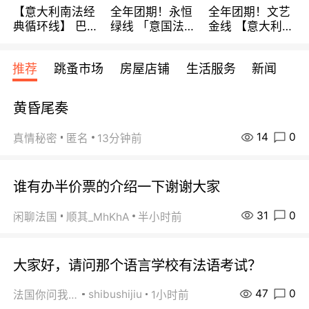
【意大利南法经
全年团期！永恒
全年团期！文艺
典循环线】 巴黎
绿线 「意国法
金线 【意大利一
上下 所有日期铁
南」巴黎上下 去
地】 循环7日游
发！ 全程四星级
意大利 南法 99
全程693欧/人起
推荐
跳蚤市场
房屋店铺
生活服务
新闻
宾馆 108欧/天起
欧/天起 ~包拼房
每周铁发！
全程756欧/位
黄昏尾奏
14
0
真情秘密
匿名
13分钟前
谁有办半价票的介绍一下谢谢大家
31
0
闲聊法国
顺其_MhKhA
半小时前
大家好，请问那个语言学校有法语考试？
47
0
shibushijiu
法国你问我答
1小时前