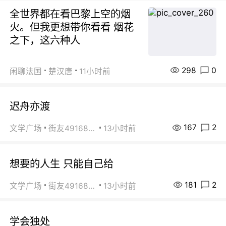
全世界都在看巴黎上空的烟
火。但我更想带你看看 烟花
之下，这六种人
298
0
闲聊法国
楚汉唐
11小时前
迟舟亦渡
167
2
文学广场
街友49168527
13小时前
想要的人生 只能自己给
181
2
文学广场
街友49168527
13小时前
学会独处