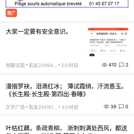
推广
大家一定要有安全意识。
410
2
闲聊法国
街友23494008
2小时前
漫揩罗袂，泪滴红冰； 薄试霞绡，汗流香玉。
《长生殿·长生殿·第四出·春睡》
39
0
文学广场
街友21416156
3小时前
叶枯红藕，条疏青柳。 淅刺刺满处西风，都送