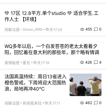
💚 17区 12.8平方.单个studio 💚 适合学生.工
作人士 【环境】
455
0
Simon_RIRIl
闲聊法国
昨天17:24
WQ多年以后，一个白发苍苍的老太太看着夕
阳，回忆着在意大利的那些年，那个略有情调
426
4
真情秘密
匿名
昨天17:18
法国高温持续：周日13省进入
橙色警戒，下周将迎大范围热
浪，局地再冲40℃
462
0
闲聊法国
新闻我来找
昨天17:11