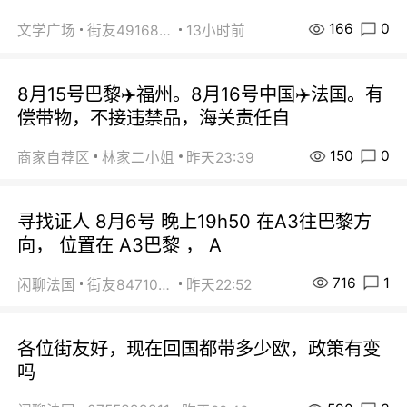
166
0
文学广场
街友49168527
13小时前
8月15号巴黎✈️福州。8月16号中国✈️法国。有
偿带物，不接违禁品，海关责任自
150
0
商家自荐区
林家二小姐
昨天23:39
寻找证人 8月6号 晚上19h50 在A3往巴黎方
向， 位置在 A3巴黎 ， A
716
1
闲聊法国
街友84710671
昨天22:52
各位街友好，现在回国都带多少欧，政策有变
吗