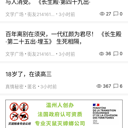
与人消受。 《长生殿·第四十九出·
27
0
文学广场
街友21416156
3小时前
百年离别在须臾，一代红颜为君尽！ 《长生殿
·第二十五出·埋玉》 生死相隔，
36
0
文学广场
街友21416156
3小时前
18岁了，在读高三
367
6
真情秘密
匿名
3小时前