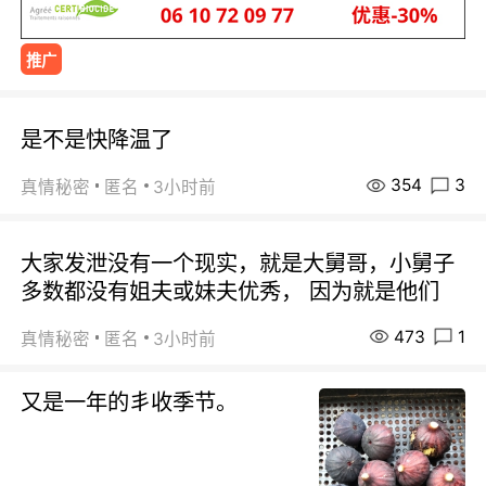
推广
是不是快降温了
354
3
真情秘密
匿名
3小时前
大家发泄没有一个现实，就是大舅哥，小舅子
多数都没有姐夫或妹夫优秀， 因为就是他们
473
1
真情秘密
匿名
3小时前
又是一年的丯收季节。