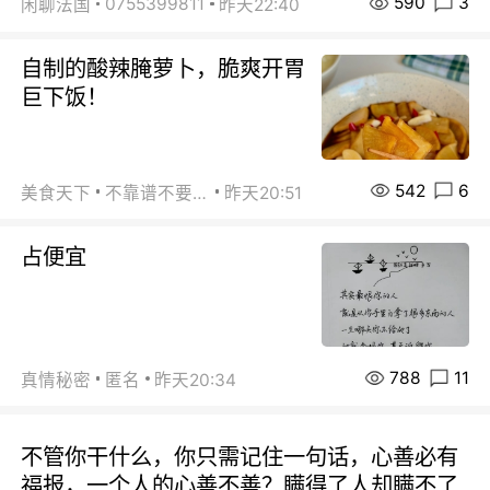
590
3
0755399811
闲聊法国
昨天22:40
自制的酸辣腌萝卜，脆爽开胃
巨下饭！
542
6
美食天下
不靠谱不要联系
昨天20:51
占便宜
788
11
真情秘密
匿名
昨天20:34
不管你干什么，你只需记住一句话，心善必有
福报，一个人的心善不善？瞒得了人却瞒不了