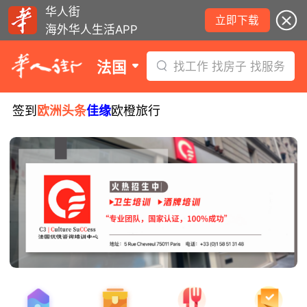
华人街
立即下载
海外华人生活APP
法国
找工作 找房子 找服务
签到
欧洲头条
佳缘
欧橙旅行