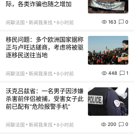
际，各类诈骗也随之增加
163
0
闲聊法国
新闻我来找
8小时前
移民问题：多个欧洲国家据称
正与卢旺达磋商，考虑将被驱
逐移民送往当地
448
1
闲聊法国
新闻我来找
8小时前
沃克吕兹省：一名男子因涉嫌
杀害前伴侣被捕，受害女子此
前已配有“危险报警手机”
200
0
闲聊法国
新闻我来找
8小时前