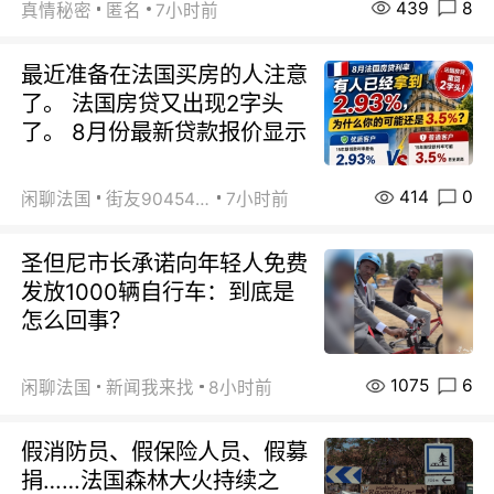
439
8
真情秘密
匿名
7小时前
最近准备在法国买房的人注意
了。 法国房贷又出现2字头
了。 8月份最新贷款报价显示
414
0
闲聊法国
街友90454511
7小时前
圣但尼市长承诺向年轻人免费
发放1000辆自行车：到底是
怎么回事？
1075
6
闲聊法国
新闻我来找
8小时前
假消防员、假保险人员、假募
捐……法国森林大火持续之