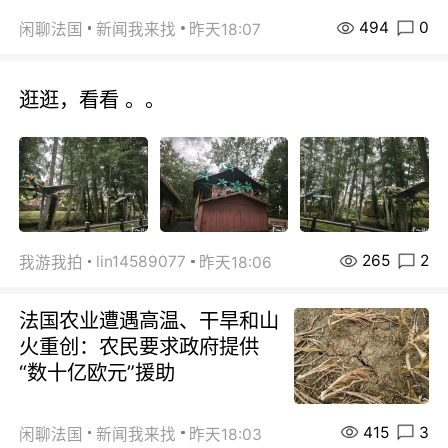
494
0
闲聊法国
新闻我来找
昨天18:07
逛逛，看看 。。
265
2
lin14589077
我游我拍
昨天18:06
法国农业遭遇高温、干旱和山
火重创：农民要求政府提供
“数十亿欧元”援助
415
3
闲聊法国
新闻我来找
昨天18:03