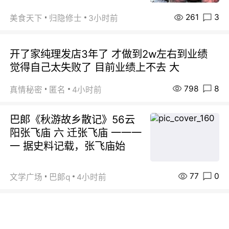
261
3
美食天下
归隐修士
3小时前
开了家纯理发店3年了 才做到2w左右到业绩
觉得自己太失败了 目前业绩上不去 大
798
8
真情秘密
匿名
4小时前
巴郞《秋游故乡散记》56云
阳张飞庙 六 迁张飞庙 一一一
一 据史料记载，张飞庙始
77
0
文学广场
巴郞q
4小时前