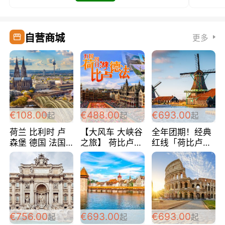
自营商城
更多
€108.00
€488.00
€693.00
起
起
起
荷兰 比利时 卢
【大风车 大峡谷
全年团期！经典
森堡 德国 法国
之旅】 荷比卢德
红线「荷比卢德
超爽玩遍西欧 循
法 巴黎上下 经
法」七天循环 五
环线 全程四星宾
典五国四日游
国 仅售99欧/人/
馆 108欧/人/天
488欧/人
天！巴黎上下！
包拼房~
€756.00
€693.00
€693.00
起
起
起