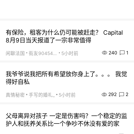
有保险，租客为什么仍可能被赶走？ Capital
8月9日当天报道了一宗非常值得
240
1
闲聊法国
街友90454511
5小时前
我爷爷说我把所有希望放你身上了。。。 我觉
得好自私
292
2
真情秘密
手写的婚礼_
5小时前
父母离异对孩子 一定是伤害吗？一个稳定的监
护人和抚养关系比一个争吵不休没有爱的家