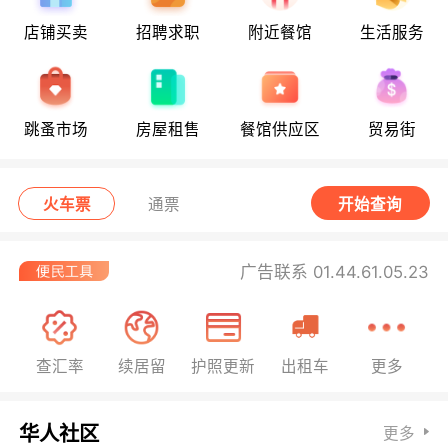
店铺买卖
招聘求职
附近餐馆
生活服务
跳蚤市场
房屋租售
餐馆供应区
贸易街
火车票
通票
开始查询
广告联系 01.44.61.05.23
查汇率
续居留
护照更新
出租车
更多
华人社区
更多