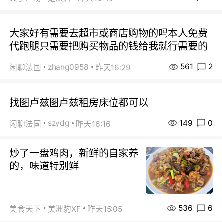
大家好有需要去超市或商店购物的吗本人免费
代跑腿只需要把购买物品的钱给我就行需要的
561
2
zhang0958
闲聊法国
昨天16:29
找图卢兹图卢兹租房床位都可以
149
0
szydg
闲聊法国
昨天16:16
炒了一盘鸡肉，新鲜的自家养
的，味道特别鲜
536
6
美食天下
美洲豹XF
昨天15:05