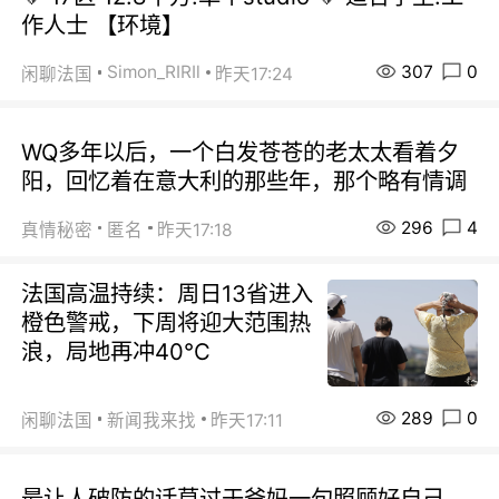
作人士 【环境】
307
0
Simon_RIRIl
闲聊法国
昨天17:24
WQ多年以后，一个白发苍苍的老太太看着夕
阳，回忆着在意大利的那些年，那个略有情调
296
4
真情秘密
匿名
昨天17:18
法国高温持续：周日13省进入
橙色警戒，下周将迎大范围热
浪，局地再冲40℃
289
0
闲聊法国
新闻我来找
昨天17:11
最让人破防的话莫过于爸妈一句照顾好自己