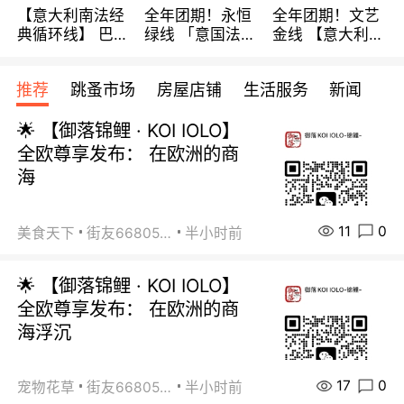
【意大利南法经
全年团期！永恒
全年团期！文艺
典循环线】 巴黎
绿线 「意国法
金线 【意大利一
上下 所有日期铁
南」巴黎上下 去
地】 循环7日游
发！ 全程四星级
意大利 南法 99
全程693欧/人起
推荐
跳蚤市场
房屋店铺
生活服务
新闻
宾馆 108欧/天起
欧/天起 ~包拼房
每周铁发！
全程756欧/位
🌟 【御落锦鲤 · KOI IOLO】
全欧尊享发布： 在欧洲的商
海
11
0
美食天下
街友66805488
半小时前
🌟 【御落锦鲤 · KOI IOLO】
全欧尊享发布： 在欧洲的商
海浮沉
17
0
宠物花草
街友66805488
半小时前