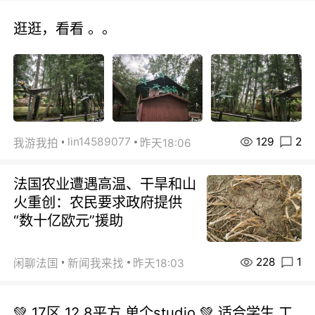
逛逛，看看 。。
129
2
lin14589077
我游我拍
昨天18:06
法国农业遭遇高温、干旱和山
火重创：农民要求政府提供
“数十亿欧元”援助
228
1
闲聊法国
新闻我来找
昨天18:03
💚 17区 12.8平方.单个studio 💚 适合学生.工