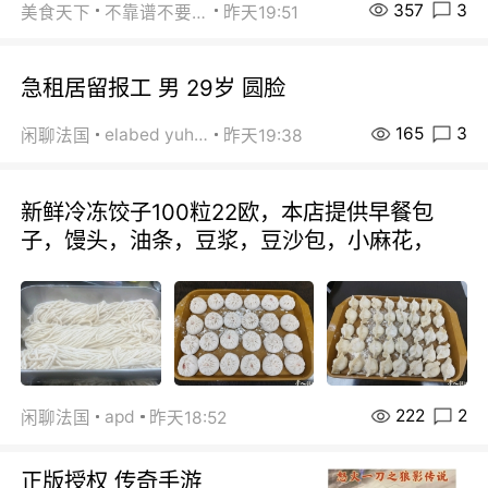
357
3
美食天下
不靠谱不要联系
昨天19:51
急租居留报工 男 29岁 圆脸
165
3
elabed yuhua
闲聊法国
昨天19:38
新鲜冷冻饺子100粒22欧，本店提供早餐包
子，馒头，油条，豆浆，豆沙包，小麻花，
222
2
apd
闲聊法国
昨天18:52
正版授权 传奇手游