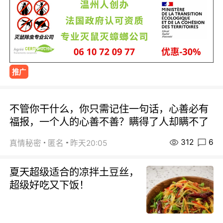
推广
不管你干什么，你只需记住一句话，心善必有
福报，一个人的心善不善？瞒得了人却瞒不了
312
6
真情秘密
匿名
昨天20:05
夏天超级适合的凉拌土豆丝，
超级好吃又下饭！