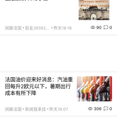
90
0
闲聊法国
街友26592800
昨天18:18
法国油价迎来好消息：汽油重
回每升2欧元以下，暑期出行
成本有所下降
306
0
闲聊法国
新闻我来找
昨天18:07