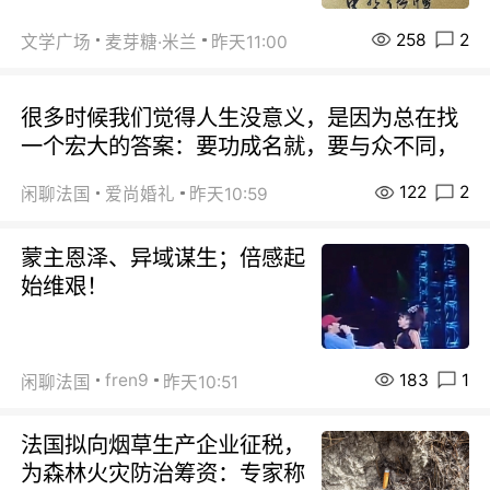
258
2
文学广场
麦芽糖·米兰
昨天11:00
很多时候我们觉得人生没意义，是因为总在找
一个宏大的答案：要功成名就，要与众不同，
122
2
闲聊法国
爱尚婚礼
昨天10:59
蒙主恩泽、异域谋生；倍感起
始维艰！
183
1
fren9
闲聊法国
昨天10:51
法国拟向烟草生产企业征税，
为森林火灾防治筹资：专家称