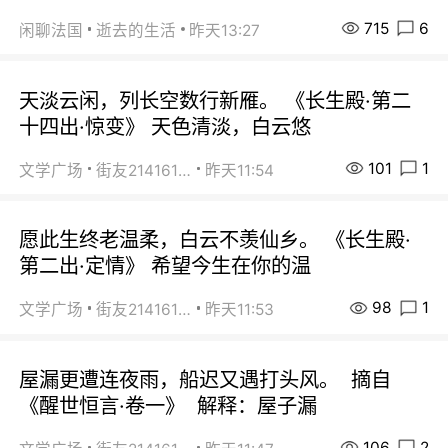
715
6
闲聊法国
逝去的生活
昨天13:27
天淡云闲，列长空数行新雁。 《长生殿·第二
十四出·惊变》 天色清淡，白云悠
101
1
文学广场
街友21416156
昨天11:54
愿此生终老温柔，白云不羡仙乡。 《长生殿·
第二出·定情》 希望今生在你的温
98
1
文学广场
街友21416156
昨天11:53
屋漏更遭连夜雨，船迟又遇打头风。 摘自
《醒世恒言·卷一》 解释：屋子漏
106
2