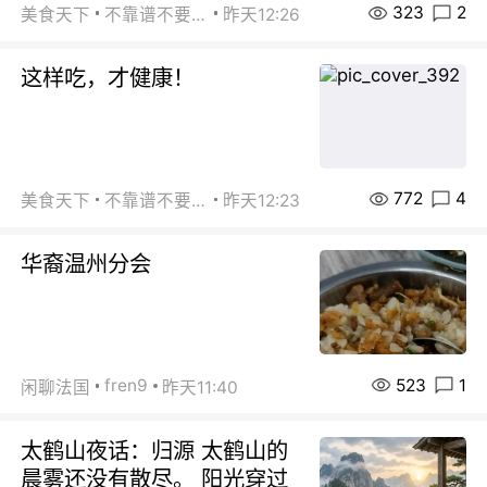
323
2
美食天下
不靠谱不要联系
昨天12:26
这样吃，才健康！
772
4
美食天下
不靠谱不要联系
昨天12:23
华裔温州分会
523
1
fren9
闲聊法国
昨天11:40
太鹤山夜话：归源 太鹤山的
晨雾还没有散尽。 阳光穿过