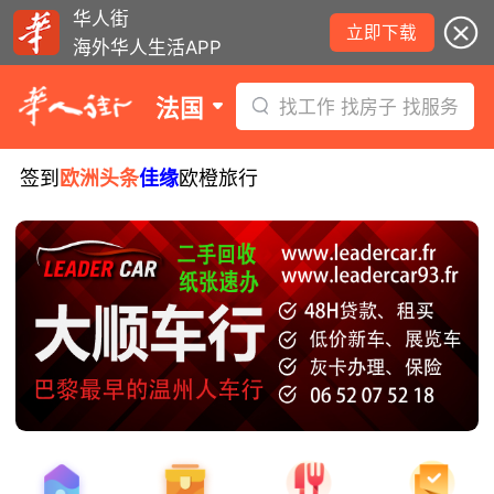
华人街
立即下载
海外华人生活APP
法国
找工作 找房子 找服务
签到
欧洲头条
佳缘
欧橙旅行
8月5日要闻：易捷航空八月罢工预警！
数字度假支票使用受限！警惕网络募捐
骗局！
无栏杆收费站逃费将重罚！