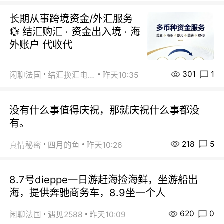
长期从事跨境资金/外汇服务
💱 结汇购汇 · 资金出入境 · 海
外账户 代收代
301
1
闲聊法国
结汇换汇电汇
昨天10:35
没有什么事值得庆祝，那就庆祝什么事都没
有。
218
5
真情秘密
四月的鱼
昨天10:26
8.7号dieppe一日游赶海捡海鲜，坐游船出
海，提供奔驰商务车，8.9坐一个人
620
0
闲聊法国
遇见2588
昨天10:09