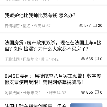
我嫉妒他比我帅比我有钱 怎么办？
577
20
真情秘密
匿名
昨天14:57
法国房贷+房产政策双杀，现在在法国上车=接
盘？如何捡漏？为什么大家都不买房了？
535
0
闲聊法国
巴黎地宝
昨天14:42
8月5日要闻：易捷航空八月罢工预警！数字度
假支票使用受限！警惕网络募捐骗局！
855
0
闲聊法国
长乐未央2015
昨天14:32
法国电动车销量创新高，但充