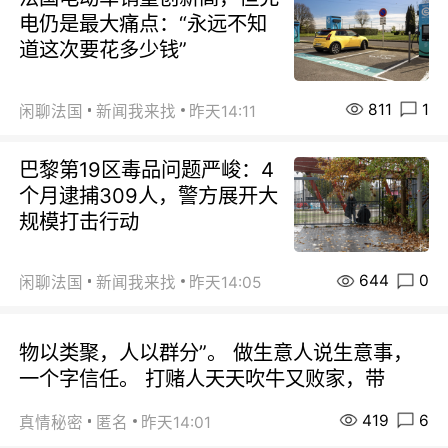
电仍是最大痛点：“永远不知
道这次要花多少钱”
811
1
闲聊法国
新闻我来找
昨天14:11
巴黎第19区毒品问题严峻：4
个月逮捕309人，警方展开大
规模打击行动
644
0
闲聊法国
新闻我来找
昨天14:05
物以类聚，人以群分”。 做生意人说生意事，
一个字信任。 打赌人天天吹牛又败家，带
419
6
真情秘密
匿名
昨天14:01