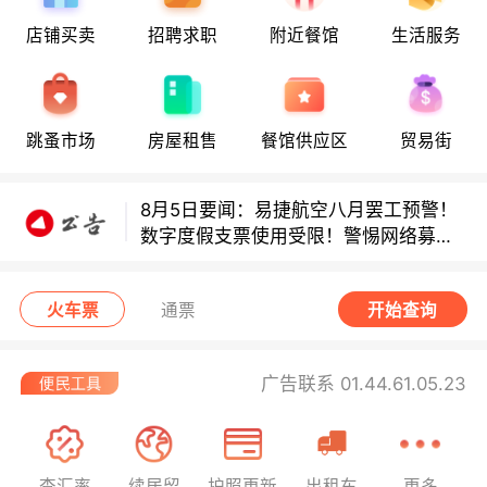
店铺买卖
招聘求职
附近餐馆
生活服务
多款避孕套因安全缺陷召回！
跳蚤市场
房屋租售
餐馆供应区
贸易街
多款避孕套因安全缺陷召回！
8月5日要闻：易捷航空八月罢工预警！
数字度假支票使用受限！警惕网络募捐
骗局！
无栏杆收费站逃费将重罚！
火车票
通票
开始查询
广告联系 01.44.61.05.23
查汇率
续居留
护照更新
出租车
更多