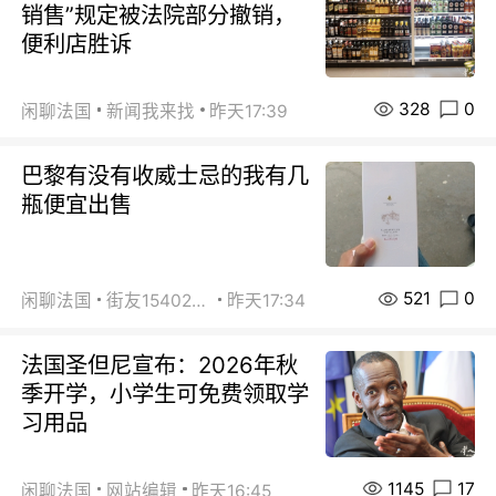
销售”规定被法院部分撤销，
便利店胜诉
328
0
闲聊法国
新闻我来找
昨天17:39
巴黎有没有收威士忌的我有几
瓶便宜出售
521
0
闲聊法国
街友15402223
昨天17:34
法国圣但尼宣布：2026年秋
季开学，小学生可免费领取学
习用品
1145
17
闲聊法国
网站编辑
昨天16:45