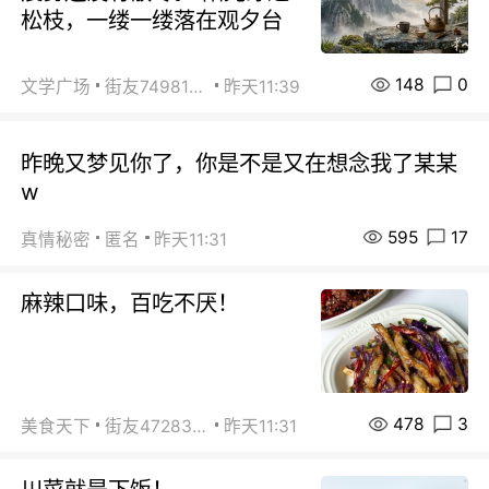
松枝，一缕一缕落在观夕台
148
0
文学广场
街友74981146
昨天11:39
昨晚又梦见你了，你是不是又在想念我了某某
w
595
17
真情秘密
匿名
昨天11:31
麻辣口味，百吃不厌！
478
3
美食天下
街友472838572
昨天11:31