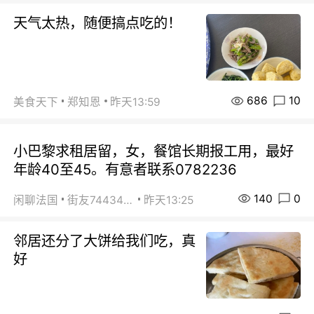
天气太热，随便搞点吃的！
686
10
美食天下
郑知恩
昨天13:59
小巴黎求租居留，女，餐馆长期报工用，最好
年龄40至45。有意者联系0782236
140
0
闲聊法国
街友74434350
昨天13:25
邻居还分了大饼给我们吃，真
好