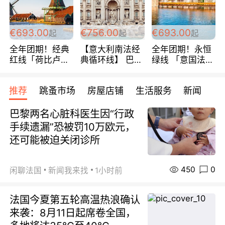
€693.00
€756.00
€693.00
起
起
起
全年团期！经典
【意大利南法经
全年团期！永恒
红线「荷比卢德
典循环线】 巴黎
绿线 「意国法
法」七天循环 五
上下 所有日期铁
南」巴黎上下 去
国 仅售99欧/人/
发！ 全程四星级
意大利 南法 99
推荐
跳蚤市场
房屋店铺
生活服务
新闻
天！巴黎上下！
宾馆 108欧/天起
欧/天起 ~包拼房
包拼房~
全程756欧/位
巴黎两名心脏科医生因“行政
手续遗漏”恐被罚10万欧元，
还可能被迫关闭诊所
450
0
闲聊法国
新闻我来找
1小时前
法国今夏第五轮高温热浪确认
来袭：8月11日起席卷全国，