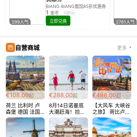
BIANG BIANG面馆85折优惠券
1
金币
5欧元
立即兑换
299人气
2761人气
自营商城
更多
€108.00
€288.00
€488.00
起
起
起
荷兰 比利时 卢
8月14日诺曼底
【大风车 大峡谷
森堡 德国 法国
大潮赶海！捡海
之旅】 荷比卢德
超爽玩遍西欧 循
鲜！轻轻松松海
法 巴黎上下 经
环线 全程四星宾
边爽玩三日游
典五国四日游
馆 108欧/人/天
288欧/人
488欧/人