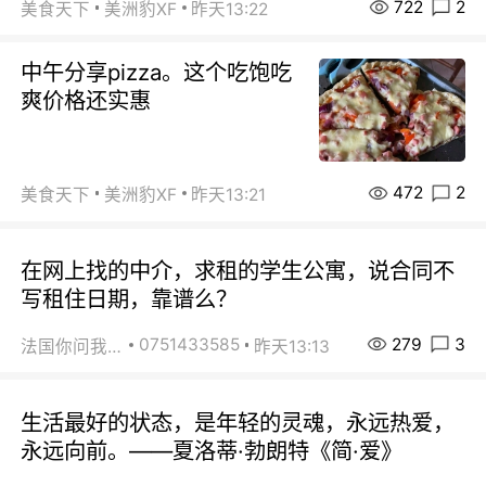
722
2
美食天下
美洲豹XF
昨天13:22
中午分享pizza。这个吃饱吃
爽价格还实惠
472
2
美食天下
美洲豹XF
昨天13:21
在网上找的中介，求租的学生公寓，说合同不
写租住日期，靠谱么？
279
3
0751433585
法国你问我答
昨天13:13
生活最好的状态，是年轻的灵魂，永远热爱，
永远向前。——夏洛蒂·勃朗特《简·爱》