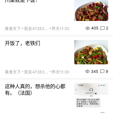
川菜就是下饭！
405
2
美食天下
街友472838572
昨天11:30
开饭了，老铁们
345
9
美食天下
街友472838572
昨天11:30
这种人真的，想杀他的心都
有。（法国）