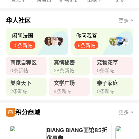
华人社区
更多
闲聊法国
你问我答
15条新帖
6条新帖
商家自荐区
真情秘密
宠物花草
0条新帖
28条新帖
0条新帖
美食天下
文学广场
亲子家庭
2条新帖
4条新帖
0条新帖
积分商城
更多
BIANG BIANG面馆85折
优惠券