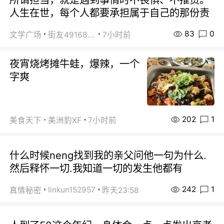
人生在世，每个人都要承担属于自己的那份责
83
0
文学广场
街友49168527
7小时前
夜宵烧烤摊牛蛙，爆辣，一个
字爽
202
1
美食天下
美洲豹XF
7小时前
什么时候neng找到我的亲父问他一句为什么.
然后释怀一切.我知道一切的发生他都有
242
1
linkun152957
真情秘密
昨天23:58