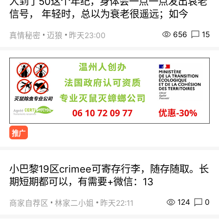
人到了50这个年纪，身体会一点一点发出哀老
信号， 年轻时，总以为衰老很遥远；如今
656
15
真情秘密
迈狼
昨天23:00
推广
小巴黎19区crimee可寄存行李，随存随取。长
期短期都可以，有需要+微信：13
124
0
商家自荐区
林家二小姐
昨天22:11