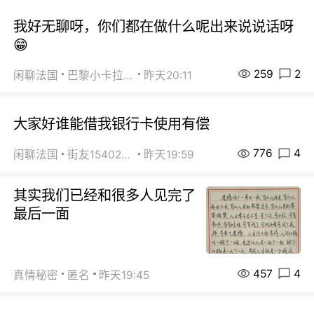
我好无聊呀，你们都在做什么呢出来说说话呀
😁
259
2
闲聊法国
巴黎小卡拉咪
昨天20:11
大家好谁能借我银行卡使用有偿
776
4
闲聊法国
街友15402223
昨天19:59
其实我们已经和很多人见完了
最后一面
457
4
真情秘密
匿名
昨天19:45