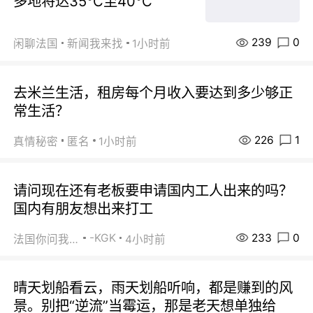
多地将达35℃至40℃
239
0
闲聊法国
新闻我来找
1小时前
去米兰生活，租房每个月收入要达到多少够正
常生活？
226
1
真情秘密
匿名
1小时前
请问现在还有老板要申请国内工人出来的吗？
国内有朋友想出来打工
233
0
-KGK
法国你问我答
4小时前
晴天划船看云，雨天划船听响，都是赚到的风
景。别把“逆流”当霉运，那是老天想单独给