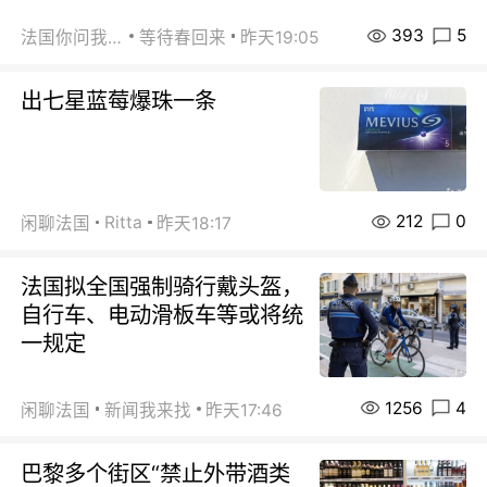
393
5
法国你问我答
等待春回来
昨天19:05
出七星蓝莓爆珠一条
212
0
Ritta
闲聊法国
昨天18:17
法国拟全国强制骑行戴头盔，
自行车、电动滑板车等或将统
一规定
1256
4
闲聊法国
新闻我来找
昨天17:46
巴黎多个街区“禁止外带酒类