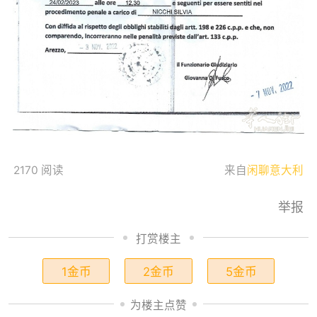
2170 阅读
来自
闲聊意大利
举报
打赏楼主
1金币
2金币
5金币
为楼主点赞