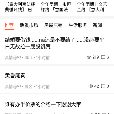
【意大利南法经
全年团期！永恒
全年团期！文艺
典循环线】 巴黎
绿线 「意国法
金线 【意大利一
上下 所有日期铁
南」巴黎上下 去
地】 循环7日游
发！ 全程四星级
意大利 南法 99
全程693欧/人起
推荐
跳蚤市场
房屋店铺
生活服务
新闻
宾馆 108欧/天起
欧/天起 ~包拼房
每周铁发！
全程756欧/位
结婚要借钱……na还是不要结了……没必要平
白无故拉一屁股饥荒
219
6
dbis
真情秘密
1小时前
黄昏尾奏
42
0
真情秘密
匿名
1小时前
谁有办半价票的介绍一下谢谢大家