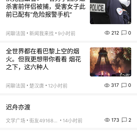
杀害前伴侣被捕，受害女子此
前已配有“危险报警手机”
212
0
闲聊法国
新闻我来找
9小时前
全世界都在看巴黎上空的烟
火。但我更想带你看看 烟花
之下，这六种人
317
0
闲聊法国
楚汉唐
12小时前
迟舟亦渡
173
2
文学广场
街友49168527
14小时前