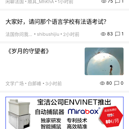
75
1
闲聊法国
顺其_MhKhA
1小时前
大家好，请问那个语言学校有法语考试？
83
1
shibushijiu
法国你问我答
2小时前
《岁月的守望者》
80
0
文学广场
白郞峰
3小时前