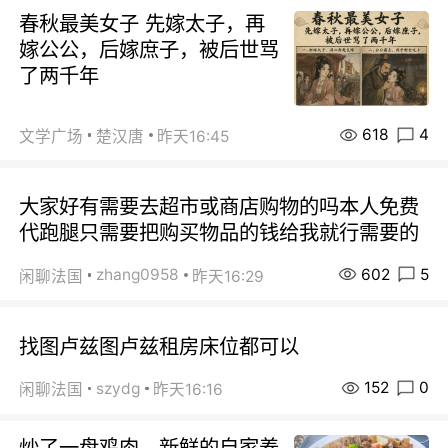
春秋最美女子 先嫁太子，再
嫁公公，后嫁庶子，被后世骂
了两千年
618
4
文学广场
楚汉唐
昨天16:45
大家好有需要去超市或商店购物的吗本人免费
代跑腿只需要把购买物品的钱给我就行需要的
602
5
zhang0958
闲聊法国
昨天16:29
找图卢兹图卢兹租房床位都可以
152
0
szydg
闲聊法国
昨天16:16
炒了一盘鸡肉，新鲜的自家养