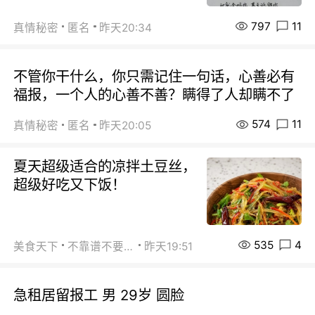
797
11
真情秘密
匿名
昨天20:34
不管你干什么，你只需记住一句话，心善必有
福报，一个人的心善不善？瞒得了人却瞒不了
574
11
真情秘密
匿名
昨天20:05
夏天超级适合的凉拌土豆丝，
超级好吃又下饭！
535
4
美食天下
不靠谱不要联系
昨天19:51
急租居留报工 男 29岁 圆脸