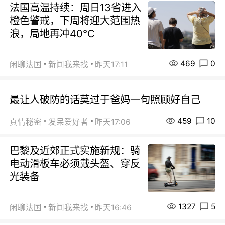
法国高温持续：周日13省进入
橙色警戒，下周将迎大范围热
浪，局地再冲40℃
469
0
闲聊法国
新闻我来找
昨天17:11
最让人破防的话莫过于爸妈一句照顾好自己
459
10
真情秘密
发呆爱好者
昨天17:06
巴黎及近郊正式实施新规：骑
电动滑板车必须戴头盔、穿反
光装备
1327
5
闲聊法国
新闻我来找
昨天16:46