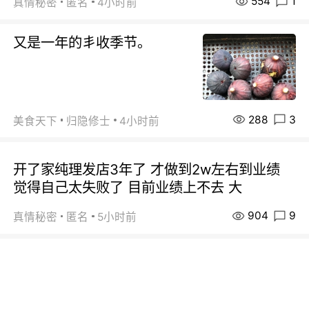
554
1
真情秘密
匿名
4小时前
又是一年的丯收季节。
288
3
美食天下
归隐修士
4小时前
开了家纯理发店3年了 才做到2w左右到业绩
觉得自己太失败了 目前业绩上不去 大
904
9
真情秘密
匿名
5小时前