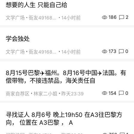
想要的人生 只能自己给
186
2
文学广场
街友49168527
14小时前
学会独处
173
0
文学广场
街友49168527
14小时前
8月15号巴黎✈️福州。8月16号中国✈️法国。有
偿带物，不接违禁品，海关责任自
154
0
商家自荐区
林家二小姐
昨天23:39
寻找证人 8月6号 晚上19h50 在A3往巴黎方
向， 位置在 A3巴黎 ， A