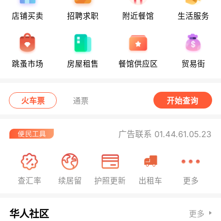
店铺买卖
招聘求职
附近餐馆
生活服务
跳蚤市场
房屋租售
餐馆供应区
贸易街
火车票
通票
开始查询
广告联系 01.44.61.05.23
查汇率
续居留
护照更新
出租车
更多
华人社区
更多