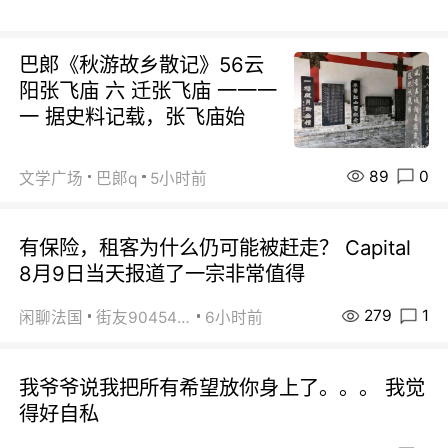
巴郞《秋游故乡散记》56云
阳张飞庙 六 迁张飞庙 一一一
一 据史料记载，张飞庙始
89
0
文学广场
巴郞q
5小时前
有保险，租客为什么仍可能被赶走？ Capital
8月9日当天报道了一宗非常值得
279
1
闲聊法国
街友90454511
6小时前
我爷爷说我把所有希望放你身上了。。。 我觉
得好自私