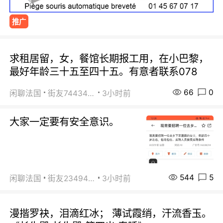
推广
求租居留，女，餐馆长期报工用，在小巴黎，
最好年龄三十五至四十五。有意者联系078
66
0
闲聊法国
街友74434350
3小时前
大家一定要有安全意识。
544
5
闲聊法国
街友23494008
3小时前
漫揩罗袂，泪滴红冰； 薄试霞绡，汗流香玉。