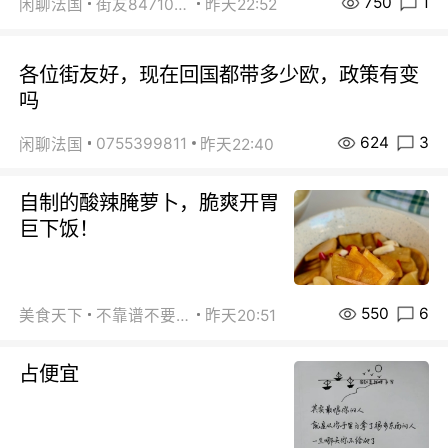
750
1
闲聊法国
街友84710671
昨天22:52
各位街友好，现在回国都带多少欧，政策有变
吗
624
3
0755399811
闲聊法国
昨天22:40
自制的酸辣腌萝卜，脆爽开胃
巨下饭！
550
6
美食天下
不靠谱不要联系
昨天20:51
占便宜