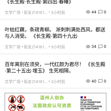
《长生殿·长生殿·第四出·春睡》
44
0
文学广场
街友21416156
3小时前
叶枯红藕，条疏青柳。 淅刺刺满处西风，都送
与人消受。 《长生殿·第四十九出·
34
0
文学广场
街友21416156
3小时前
百年离别在须臾，一代红颜为君尽！ 《长生殿
·第二十五出·埋玉》 生死相隔，
40
0
文学广场
街友21416156
3小时前