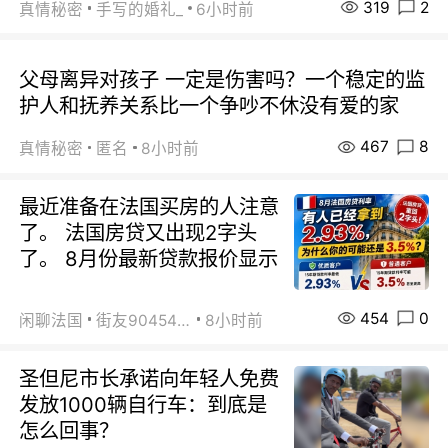
319
2
真情秘密
手写的婚礼_
6小时前
父母离异对孩子 一定是伤害吗？一个稳定的监
护人和抚养关系比一个争吵不休没有爱的家
467
8
真情秘密
匿名
8小时前
最近准备在法国买房的人注意
了。 法国房贷又出现2字头
了。 8月份最新贷款报价显示
454
0
闲聊法国
街友90454511
8小时前
圣但尼市长承诺向年轻人免费
发放1000辆自行车：到底是
怎么回事？