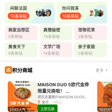
闲聊法国
你问我答
76条新帖
10条新帖
商家自荐区
真情秘密
宠物花草
0条新帖
79条新帖
2条新帖
美食天下
文学广场
亲子家庭
9条新帖
14条新帖
0条新帖
积分商城
更多
MAISON GUO 5欧代金券
限量兑换啦！ ...
郭氏夫妻肺片MAISON GUO5欧代金券限量兑换啦！
5
金币
5欧元
立即兑换
2093人气
1931人