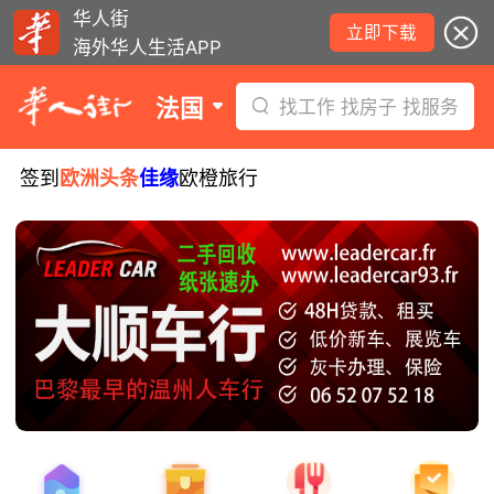
华人街
立即下载
海外华人生活APP
法国
找工作 找房子 找服务
签到
欧洲头条
佳缘
欧橙旅行