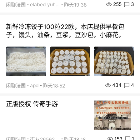
255
3
elabed yuhua
闲聊法国
昨天19:38
新鲜冷冻饺子100粒22欧，本店提供早餐包
子，馒头，油条，豆浆，豆沙包，小麻花，
434
4
apd
闲聊法国
昨天18:52
正版授权 传奇手游
153
1
闲聊法国
街友26592800
昨天18:18