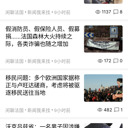
1137
8
闲聊法国
新闻我来找
9小时前
假消防员、假保险人员、假募
捐……法国森林大火持续之
际，各类诈骗也随之增加
172
0
闲聊法国
新闻我来找
9小时前
移民问题：多个欧洲国家据称
正与卢旺达磋商，考虑将被驱
逐移民送往当地
482
1
闲聊法国
新闻我来找
9小时前
沃克吕兹省：一名男子因涉嫌