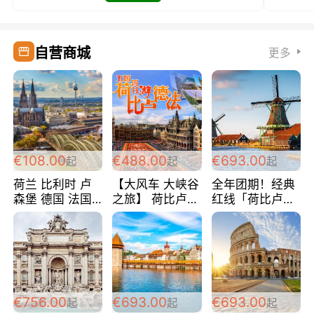
自营商城
更多
€108.00
€488.00
€693.00
起
起
起
荷兰 比利时 卢
【大风车 大峡谷
全年团期！经典
森堡 德国 法国
之旅】 荷比卢德
红线「荷比卢德
超爽玩遍西欧 循
法 巴黎上下 经
法」七天循环 五
环线 全程四星宾
典五国四日游
国 仅售99欧/人/
馆 108欧/人/天
488欧/人
天！巴黎上下！
包拼房~
€756.00
€693.00
€693.00
起
起
起