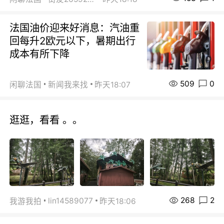
法国油价迎来好消息：汽油重
回每升2欧元以下，暑期出行
成本有所下降
509
0
闲聊法国
新闻我来找
昨天18:07
逛逛，看看 。。
268
2
lin14589077
我游我拍
昨天18:06