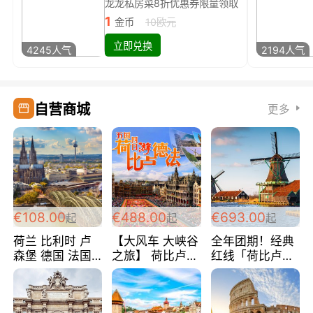
龙龙私房菜8折优惠券限量领取
1
金币
10欧元
立即兑换
4245人气
2194人气
自营商城
更多
€108.00
€488.00
€693.00
起
起
起
荷兰 比利时 卢
【大风车 大峡谷
全年团期！经典
森堡 德国 法国
之旅】 荷比卢德
红线「荷比卢德
超爽玩遍西欧 循
法 巴黎上下 经
法」七天循环 五
环线 全程四星宾
典五国四日游
国 仅售99欧/人/
馆 108欧/人/天
488欧/人
天！巴黎上下！