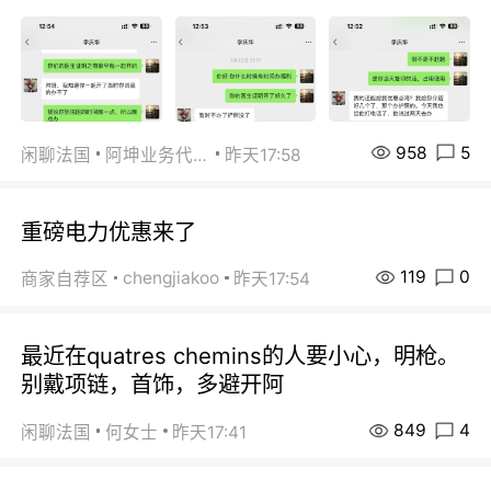
958
5
闲聊法国
阿坤业务代办
昨天17:58
重磅电力优惠来了
119
0
chengjiakoo
商家自荐区
昨天17:54
最近在quatres chemins的人要小心，明枪。
别戴项链，首饰，多避开阿
849
4
闲聊法国
何女士
昨天17:41