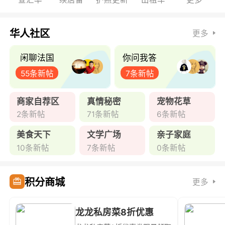
华人社区
更多
闲聊法国
你问我答
55条新帖
7条新帖
商家自荐区
真情秘密
宠物花草
2条新帖
71条新帖
6条新帖
美食天下
文学广场
亲子家庭
10条新帖
7条新帖
0条新帖
积分商城
更多
龙龙私房菜8折优惠