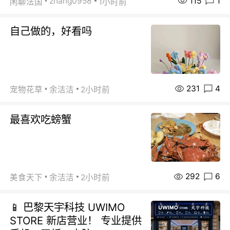
115
1
zhang0958
闲聊法国
1小时前
自己做的，好看吗
231
4
宠物花草
余洁洁
2小时前
最喜欢吃螃蟹
292
6
美食天下
余洁洁
2小时前
📱 巴黎天宇科技 UWIMO
STORE 新店营业！ 专业提供