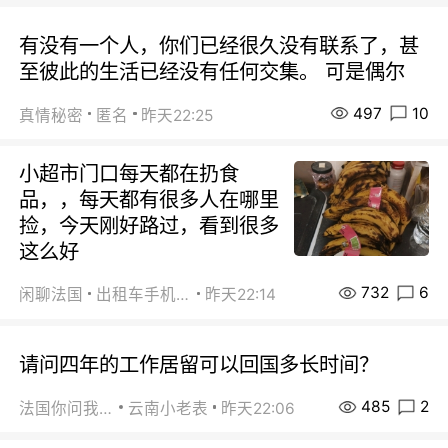
有没有一个人，你们已经很久没有联系了，甚
至彼此的生活已经没有任何交集。 可是偶尔
497
10
真情秘密
匿名
昨天22:25
小超市门口每天都在扔食
品，，每天都有很多人在哪里
捡，今天刚好路过，看到很多
这么好
732
6
闲聊法国
出租车手机0626
昨天22:14
请问四年的工作居留可以回国多长时间？
485
2
法国你问我答
云南小老表
昨天22:06