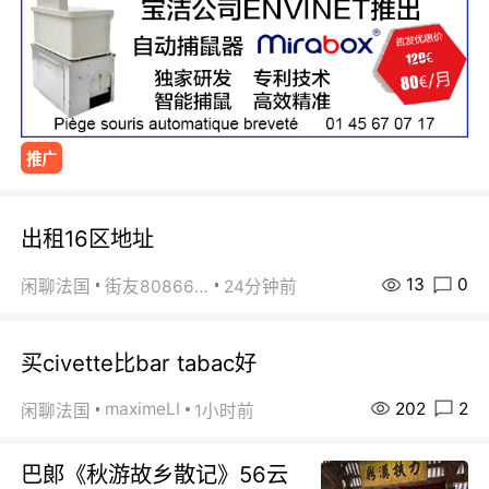
推广
出租16区地址
13
0
闲聊法国
街友80866802
24分钟前
买civette比bar tabac好
202
2
maximeLI
闲聊法国
1小时前
巴郞《秋游故乡散记》56云