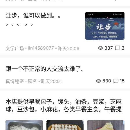
让步，谁可以做到。。
。。。 。。
337
3
lin14589077
文学广场
昨天20:09
跟一个不正常的人交流太难了。
830
15
真情秘密
匿名
昨天20:01
本店提供早餐包子，馒头，油条，豆浆，芝麻
球，豆沙包，小麻花，各类早餐主食。午餐提