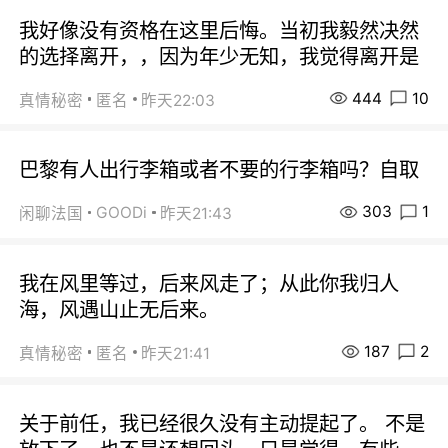
我好像没有资格在这里后悔。当初我毅然决然
的选择离开，，因为年少无知，我觉得离开是
444
10
真情秘密
匿名
昨天22:03
巴黎有人出行李箱或者不要的行李箱吗？自取
303
1
GOODi
闲聊法国
昨天21:43
我在风里等过，后来风走了；从此你我归人
海，风遇山止无后来。
187
2
真情秘密
匿名
昨天21:41
关于前任，我已经很久没有主动提起了。 不是