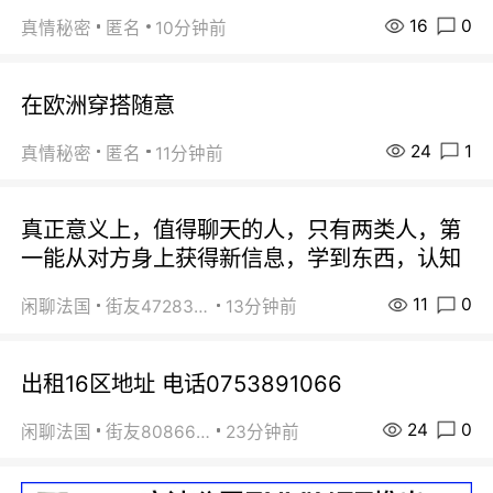
16
0
真情秘密
匿名
10分钟前
在欧洲穿搭随意
24
1
真情秘密
匿名
11分钟前
真正意义上，值得聊天的人，只有两类人，第
一能从对方身上获得新信息，学到东西，认知
11
0
闲聊法国
街友472838572
13分钟前
出租16区地址 电话0753891066
24
0
闲聊法国
街友80866802
23分钟前