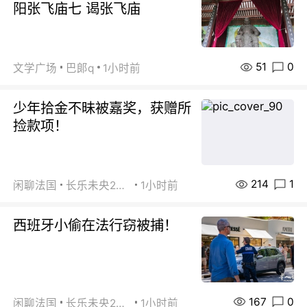
阳张飞庙七 谒张飞庙
51
0
文学广场
巴郞q
1小时前
少年拾金不昧被嘉奖，获赠所
捡款项！
214
1
闲聊法国
长乐未央2015
1小时前
西班牙小偷在法行窃被捕！
167
0
闲聊法国
长乐未央2015
1小时前