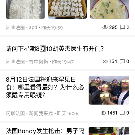
295
2
apd
闲聊法国
昨天19:59
请问下星期8🈷️10胡英杰医生有开门？
154
0
闲聊法国
雪中傲梅
昨天19:47
8月12日法国将迎来罕见日
食：哪里看得最好？为什么必
须戴专用眼镜？
1451
9
闲聊法国
新闻我来找
昨天19:29
法国Bondy发生枪击：男子隔