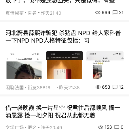
放下了，也不是还想回头，只是觉得，有些
666
21
真情秘密
匿名
昨天21:40
河北蔚县薜熙诈骗犯 杀猪盘 NPD 给大家科普
一下NPD NPD人格特征包括：习
653
12
闲聊法国
街友38816967
昨天21:38
借一袭晚霞 换一片星空 祝君往后都顺风 摘一
滴晨露 捡一地夕阳 祝君从此都无恙
153
0
文学广场
匿名
昨天20:49