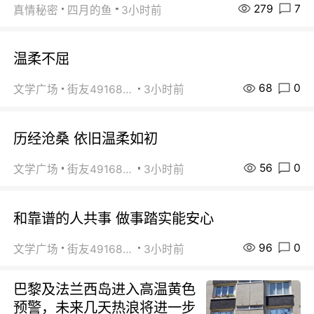
279
7
真情秘密
四月的鱼
3小时前
温柔不屈
68
0
文学广场
街友49168527
3小时前
历经沧桑 依旧温柔如初
56
0
文学广场
街友49168527
3小时前
和靠谱的人共事 做事踏实能安心
96
0
文学广场
街友49168527
3小时前
巴黎及法兰西岛进入高温黄色
预警，未来几天热浪将进一步