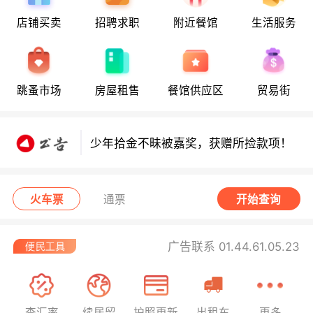
店铺买卖
招聘求职
附近餐馆
生活服务
少年拾金不昧获嘉奖，领走所捡款项！
少年拾金不昧获嘉奖，领走所捡款项！
跳蚤市场
房屋租售
餐馆供应区
贸易街
少年拾金不昧被嘉奖，获赠所捡款项！
西班牙小偷在法行窃被捕！
火车票
通票
开始查询
广告联系 01.44.61.05.23
查汇率
续居留
护照更新
出租车
更多