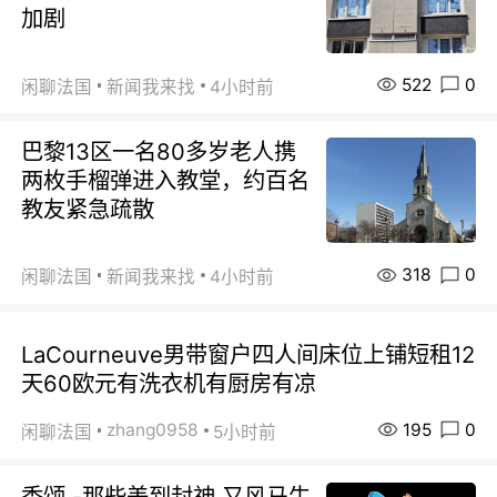
加剧
522
0
闲聊法国
新闻我来找
4小时前
巴黎13区一名80多岁老人携
两枚手榴弹进入教堂，约百名
教友紧急疏散
318
0
闲聊法国
新闻我来找
4小时前
LaCourneuve男带窗户四人间床位上铺短租12
天60欧元有洗衣机有厨房有凉
195
0
zhang0958
闲聊法国
5小时前
香颂 -那些美到封神 又风马牛