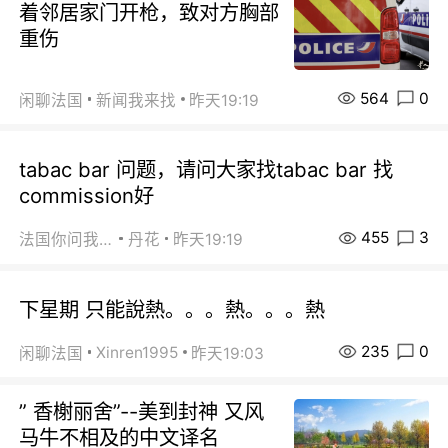
着邻居家门开枪，致对方胸部
重伤
564
0
闲聊法国
新闻我来找
昨天19:19
tabac bar 问题，请问大家找tabac bar 找
commission好
455
3
法国你问我答
丹花
昨天19:19
下星期 只能說熱。。。熱。。。熱
235
0
Xinren1995
闲聊法国
昨天19:03
” 香榭丽舍”--美到封神 又风
马牛不相及的中文译名