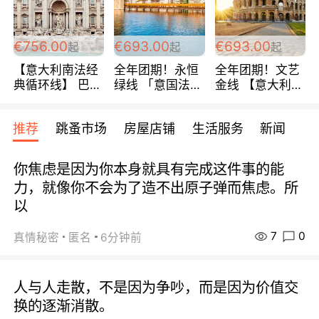
包拼房~
€756.00
€693.00
€693.00
起
起
起
【意大利南法经
全年团期！永恒
全年团期！文艺
典循环线】 巴黎
绿线 「意国法
金线 【意大利一
上下 所有日期铁
南」巴黎上下 去
地】 循环7日游
发！ 全程四星级
意大利 南法 99
全程693欧/人起
推荐
跳蚤市场
房屋店铺
生活服务
新闻
宾馆 108欧/天起
欧/天起 ~包拼房
每周铁发！
全程756欧/位
你焦虑是因为你本身就具有完成这件事的能
力，就像你不会为了造不出原子弹而焦虑。所
以
7
0
真情秘密
匿名
6分钟前
人与人走散，不是因为争吵，而是因为价值交
换的逐渐消散。