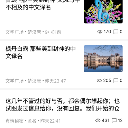
不相及的中文译名
170
0
文学广场
楚汉唐
9小时前
枫丹白露 那些美到封神的中
文译名
205
0
文学广场
楚汉唐
昨天23:47
这几年不管过的好与否，都会偶尔想起你；也
试图发过信息给你，没有回复。我们开始的仓
431
12
真情秘密
匿名
昨天22:41