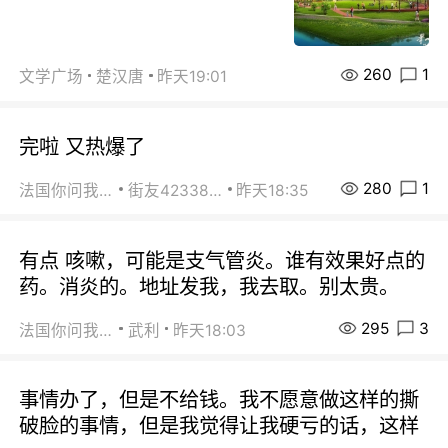
260
1
文学广场
楚汉唐
昨天19:01
完啦 又热爆了
280
1
法国你问我答
街友42338202
昨天18:35
有点 咳嗽，可能是支气管炎。谁有效果好点的
药。消炎的。地址发我，我去取。别太贵。
295
3
法国你问我答
武利
昨天18:03
事情办了，但是不给钱。我不愿意做这样的撕
破脸的事情，但是我觉得让我硬亏的话，这样