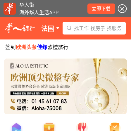
华人街
立即下载
海外华人生活APP
法国
找工作 找房子 找服务
签到
欧洲头条
佳缘
欧橙旅行
少年拾金不昧被嘉奖，获赠所捡款项！
西班牙小偷在法行窃被捕！