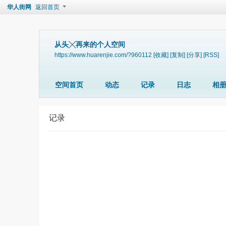
华人街网
返回首页
从头╳再来的个人空间
https://www.huarenjie.com/?960112
[收藏]
[复制]
[分享]
[RSS]
空间首页
动态
记录
日志
相
记录