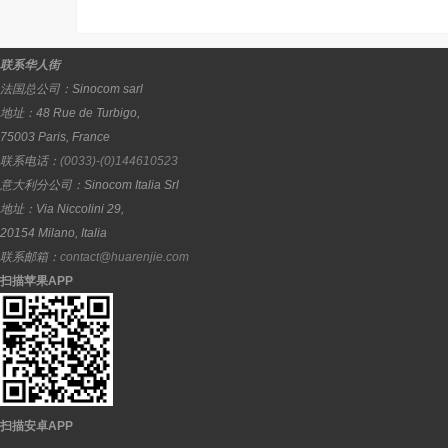
联系华人街
法国总公司：
Sinocom sarl
地址：
48 Rue de Turbigo,
75003
Paris
,
France
联系电话：
(0033)-(0)144610523
意大利分公司：
Sinocom Italia Srl
地址：
Via Niccolini 29,
20154
Milano
,
Italia
联系邮箱：
contact@huarenjie.com
扫描苹果APP
扫描安卓APP