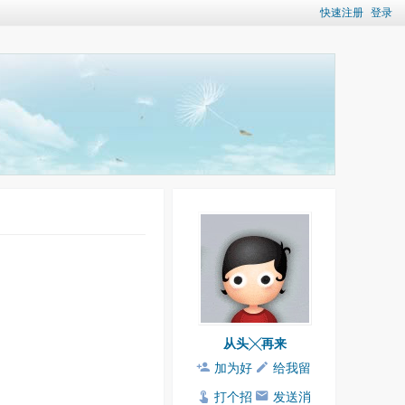
快速注册
登录
从头╳再来
加为好
给我留
友
言
打个招
发送消