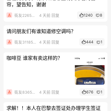
帘，望告知，谢谢
1240
8
街友22658669
4 天前 回复
请问朋友们有谁知道修空调吗？
444
1
街友31185462
4 天前 回复
咖啡豆 谁家有卖这样的？
676
1
街友83656478
4 天前 回复
求解！！本人在巴黎去签证处办理学生签证