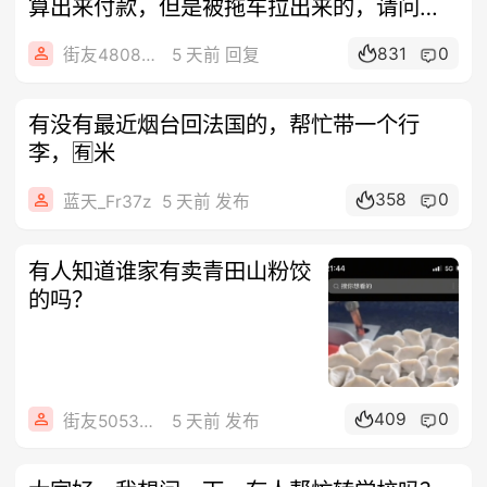
算出来付款，但是被拖车拉出来的，请问还
需要
831
0
街友48086004
5 天前 回复
有没有最近烟台回法国的，帮忙带一个行
李，🈶米
358
0
蓝天_Fr37z
5 天前 发布
有人知道谁家有卖青田山粉饺
的吗？
409
0
街友50536282
5 天前 发布