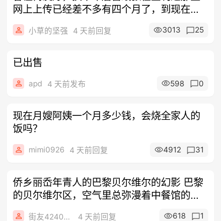
网上上传已经差不多有四个月了，到现在一
点消
3013
25
小草的坚强
4 天前回复
已出售
apd
598
0
4 天前发布
现在月嫂阿姨一个月多少钱，会烧全家人的
饭吗？
mimi0926
4912
31
4 天前回复
侨乡丽岙年青人的巴黎贝尔维尔的幻影 巴黎
的贝尔维尔区，空气里总弥漫着中餐馆的油
烟
618
1
街友42408312
4 天前回复