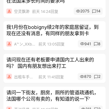
在法国呆多长时间的要求吗
2075
14
空灵飘渺
前天 14:24回复
我1月份在bobigny续2年的家庭居留证，到
现在还没有消息，有同样的朋友拿到卡
941
8
A℡ン_XXb8x
前天 13:05回复
请问现在还有老板要申请国内工人出来的
吗？ 国内有朋友想出来打工
870
2
出租车手机0626
前天 11:45回复
请问一下街友，厨房，厕所的管道疏通机，
法国哪个公司有卖的，有知道的说一下′