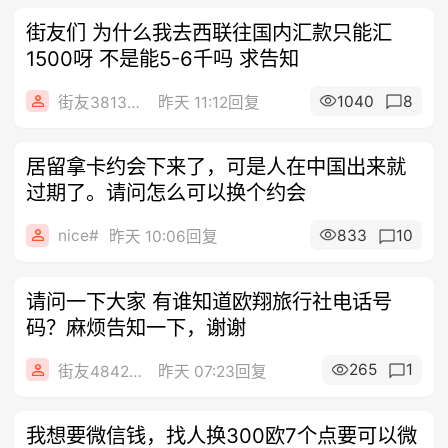
街友们 为什么我去西联往国内汇款只能汇
1500呀 不是能5-6千吗 求告知
1040
8
街友38139660
昨天 11:12回复
居留拿卡约会下来了，可是人在中国出来就
过期了。请问怎么可以换个约会
nice#
833
10
昨天 10:06回复
请问一下大家 有谁知道欧翔旅行社电话号
码？麻烦告知一下，谢谢
265
1
街友48424436
昨天 07:23回复
我想要微信钱，找人换300欧7个点要可以微