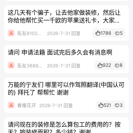
这几天有个骗子，让去他家做装修，然后让
你给他帮忙买一千欧的苹果送礼卡，大家不
要上
1786
5
街友81026273
2026-7-31 回复
请问 申请法籍 面试完后多久会有消息啊
922
8
街友36889264
2026-7-31 回复
万能的亍友们 哪里可以作驾照翻译(中国认可
的) 拜托了 帮帮忙 谢谢
521
3
春暖花开
2026-7-31 回复
请问现在的装修是怎么算包工的费用的？按
天？按装修面积？多少钱？谢谢