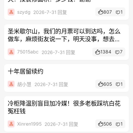
szydg
807
1
2026-7-31 回复
圣米歇尔山，我们的月票可以到达吗，怎么
做车，麻烦街友说一下，明天没事，想去一
趟
75015abc
1384
7
2026-7-31 回复
十年居留续约
605
1
胡小慧
2026-7-31 回复
冷柜降温别盲目加冷媒！很多老板踩坑白花
冤枉钱
Xinren1995
506
1
2026-7-31 回复