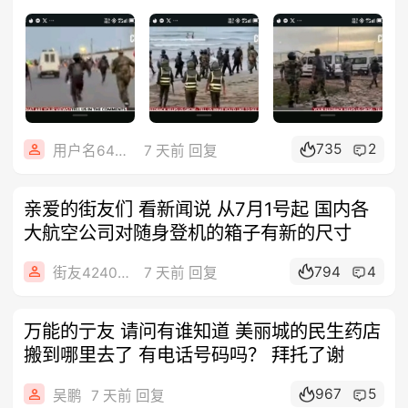
735
2
用户名642718
7 天前 回复
亲爱的街友们 看新闻说 从7月1号起 国内各
大航空公司对随身登机的箱子有新的尺寸
794
4
街友42408312
7 天前 回复
万能的亍友 请问有谁知道 美丽城的民生药店
搬到哪里去了 有电话号码吗？ 拜托了谢
967
5
吴鹏
7 天前 回复