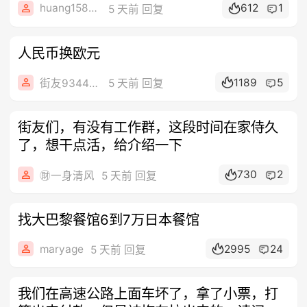
huang15888
612
1
5 天前 回复
人民币换欧元
1189
5
街友93445289
5 天前 回复
街友们，有没有工作群，这段时间在家侍久
了，想干点活，给介绍一下
730
2
㊖一身清风
5 天前 回复
找大巴黎餐馆6到7万日本餐馆
maryage
2995
24
5 天前 回复
我们在高速公路上面车坏了，拿了小票，打