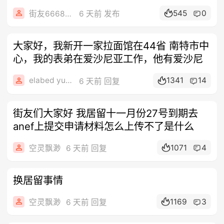
545
0
街友66680326
6 天前 发布
大家好，我新开一家拉面馆在44省 南特市中
心，我的表弟在爱沙尼亚工作，他有爱沙尼
elabed yuhua
1341
14
6 天前 回复
街友们大家好 我居留十一月份27号到期去
anef上提交申请材料怎么上传不了是什么
1071
4
空灵飘渺
6 天前 回复
换居留事情
1169
3
空灵飘渺
6 天前 回复