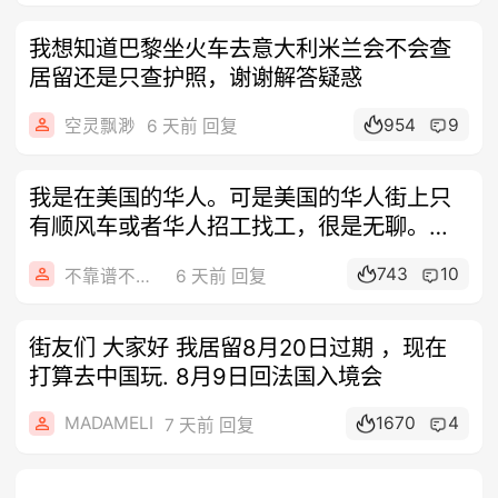
我想知道巴黎坐火车去意大利米兰会不会查
居留还是只查护照，谢谢解答疑惑
954
9
空灵飘渺
6 天前 回复
我是在美国的华人。可是美国的华人街上只
有顺风车或者华人招工找工，很是无聊。我
看法
743
10
不靠谱不要联系
6 天前 回复
街友们 大家好 我居留8月20日过期 ，现在
打算去中国玩. 8月9日回法国入境会
MADAMELI
1670
4
7 天前 回复