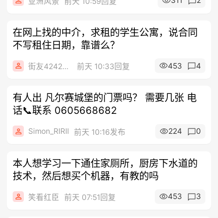
311
2
亚洲风景
前天 10:59回复
在网上找的中介，求租的学生公寓，说合同
不写租住日期，靠谱么？
453
4
街友42424224
前天 10:33回复
有人出 凡尔赛城堡的门票吗？ 需要几张 电
话📞联系 0605668682
Simon_RIRIl
224
0
前天 10:16发布
本人想学习一下通住家厕所，厨房下水道的
技术，然后想买个机器，有教的吗
453
3
笑看红臣
前天 07:51回复