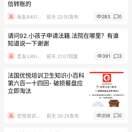
信转账的
283
0
街友84014588
前天 22:50发布
请问92.小孩子申请法籍.法院在哪里？有谁
知道说一下谢谢
391
3
恋友zJ6h9vjU
前天 21:07回复
法国优悦培训卫生知识小百科
第六百一十四回- 破损餐盘应
立即淘汰
208
0
优悦培训咨询
前天 20:29发布