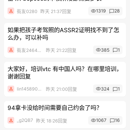
1319
28
街友0280
昨天 21:37回复
如果把孩子考驾照的ASSR2证明找不到了怎
么办，可以补吗
385
1
街友24644645
昨天 21:22回复
大家好，培训vtc 有中国人吗？在哪里培训，
谢谢回复
lin14589077
324
1
昨天 21:00回复
94拿卡没给时间需要自己约会了吗？
_g2QB7
1067
16
昨天 18:26回复