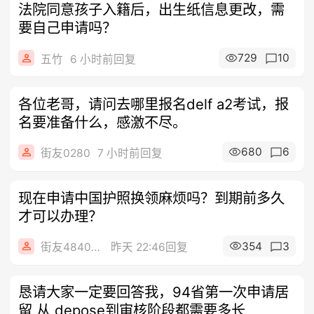
法院同意孩子入籍后，出生纸信息更改，需
要自己申请吗？
729
10
五竹
6 小时前回复
各位老哥，请问去哪里报名delf a2考试，报
名要准备什么，感激不尽。
680
6
街友0280
7 小时前回复
现在申请中国护照换领麻烦吗？到期前多久
才可以办理？
354
3
街友48402949
昨天 22:46回复
恳请大家一定要回答我，94省第一次申请居
留 从 depose到审核阶段都需要多长