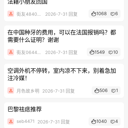
法籍小朋友回国
1068
6
街友48402949
2026-7-31 回复
在中国种牙的费用，可以在法国报销吗？都
需要什么证明？谢谢
1549
10
街友06445100
2026-7-31 回复
空调外机不停转，室内凉不下来，别着急加
注冷媒！
506
1
月色故乡明
2026-7-31 回复
巴黎祛痣推荐
seb4471
1040
4
2026-7-31 回复