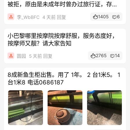
被拒，原由是未成年时曾办过旅行证，存在
囯籍
1405
6
李_WbBFC
4 天前 回复
小巴黎哪里按摩院按摩舒服，服务态度好，
按摩师又靓？请大家告知
2765
14
圆园
5 天前 回复
8成新鱼生柜出售。用了 1年。 2 台1米5。 1
台1米8 电话0686187