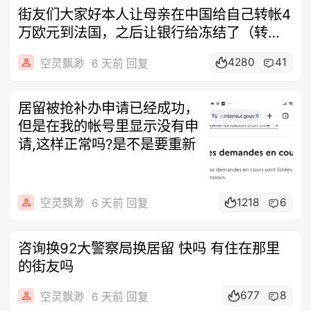
街友们大家好本人让母亲在中国给自己转帐4
万欧元到法国，之后让银行给冻结了（转帐
前
4280
41
空灵飘渺
6 天前 回复
居留被抢补办申请已经成功，
但是在我的帐号里显示没有申
请,这样正常吗?是不是要重新
1218
6
空灵飘渺
6 天前 回复
咨询换92大警察局换居留 快吗 有住在那里
的街友吗
677
8
空灵飘渺
6 天前 回复