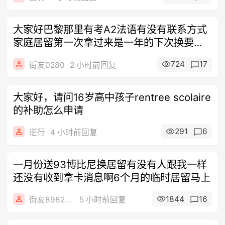
大家好巴黎那里有考A2法语有没有联系方式
家庭居留第一次拿过来是一年的下次换要不
要
724
17
街友0280
2 小时前回复
大家好，请问16岁高中孩子rentree scolaire
的补助怎么申请
291
6
逆行
4 小时前回复
一月份送93博比尼换居留有没有人跟我一样
还没有收到拿卡消息啊6个月的临时居留马上
1844
16
街友89823054
5 小时前回复