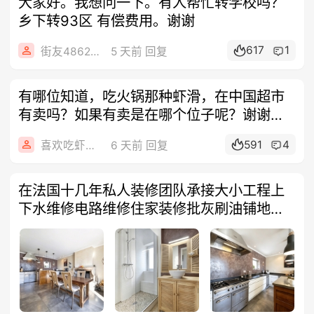
大家好。我想问一下。有人帮忙转学校吗？
乡下转93区 有偿费用。谢谢
617
1
街友48629007
5 天前 回复
有哪位知道，吃火锅那种虾滑，在中国超市
有卖吗？如果有卖是在哪个位子呢？谢谢告
知！
591
4
喜欢吃虾的聪明人
6 天前 回复
在法国十几年私人装修团队承接大小工程上
下水维修电路维修住家装修批灰刷油铺地板
贴瓷