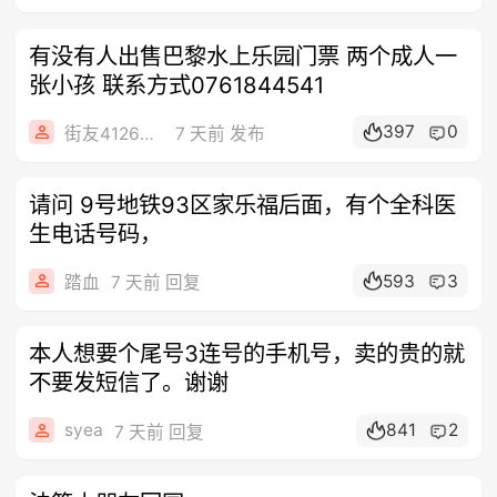
有没有人出售巴黎水上乐园门票 两个成人一
张小孩 联系方式0761844541
397
0
街友41260280
7 天前 发布
请问 9号地铁93区家乐福后面，有个全科医
生电话号码，
593
3
踏血
7 天前 回复
本人想要个尾号3连号的手机号，卖的贵的就
不要发短信了。谢谢
syea
841
2
7 天前 回复