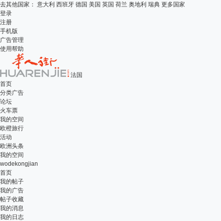
去其他国家：
意大利
西班牙
德国
美国
英国
荷兰
奥地利
瑞典
更多国家
登录
注册
手机版
广告管理
使用帮助
法国
首页
分类广告
论坛
火车票
我的空间
欧橙旅行
活动
欧洲头条
我的空间
wodekongjian
首页
我的帖子
我的广告
帖子收藏
我的消息
我的日志