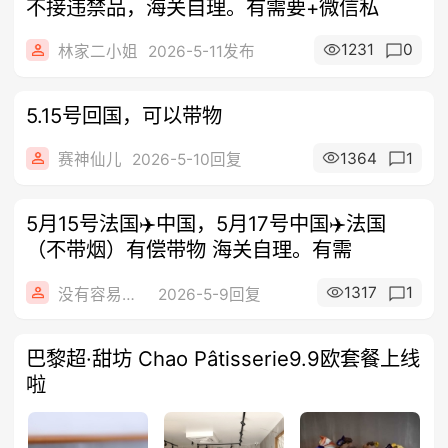
不接违禁品，海关自理。有需要+微信私
1231
0
林家二小姐
2026-5-11发布
5.15号回国，可以带物
1364
1
赛神仙儿
2026-5-10回复
5月15号法国✈️中国，5月17号中国✈️法国
（不带烟）有偿带物 海关自理。有需
1317
1
没有容易二字
2026-5-9回复
巴黎超·甜坊 Chao Pâtisserie9.9欧套餐上线
啦