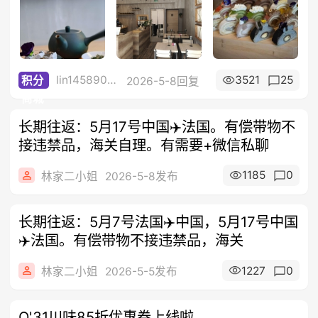
lin14589077
3521
25
积分
2026-5-8回复
商城
长期往返：5月17号中国✈️法国。有偿带物不
接违禁品，海关自理。有需要+微信私聊
1185
0
林家二小姐
2026-5-8发布
长期往返：5月7号法国✈️中国，5月17号中国
✈️法国。有偿带物不接违禁品，海关
1227
0
林家二小姐
2026-5-5发布
O'31川味85折优惠券上线啦