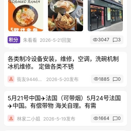
3047
3
积分
朱看看
2026-5-21回复
商城
各类制冷设备安装，维修，空调，洗碗机制
冰机维修。 定做各类不锈
1885
0
街友94468693
2026-5-20发布
5月21号中国✈️法国（可带烟）5月24号法国
✈️中国。有偿带物 海关自理。有需
1664
0
林家二小姐
2026-5-19发布