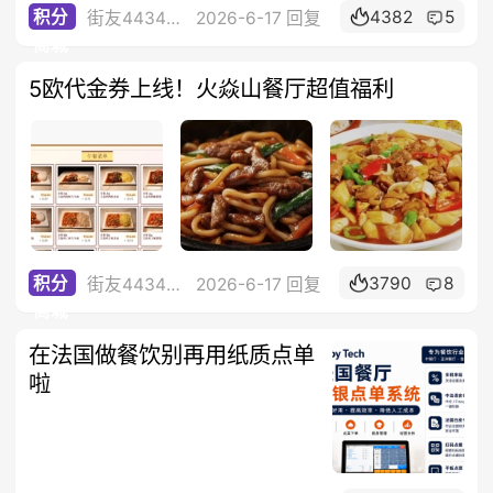
4382
5
积分
街友44342284
2026-6-17 回复
商城
5欧代金券上线！火焱山餐厅超值福利
3790
8
积分
街友44342284
2026-6-17 回复
商城
在法国做餐饮别再用纸质点单
啦