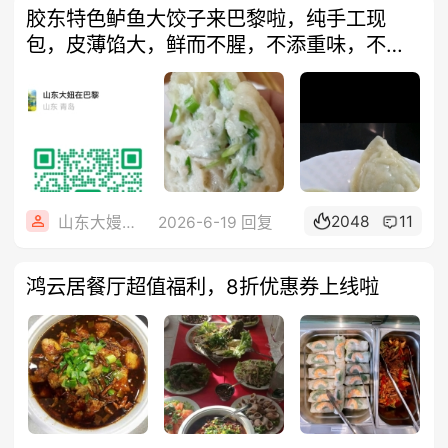
胶东特色鲈鱼大饺子来巴黎啦，纯手工现
包，皮薄馅大，鲜而不腥，不添重味，不掩
本鲜，
2048
11
山东大嫚在巴黎
2026-6-19 回复
鸿云居餐厅超值福利，8折优惠券上线啦