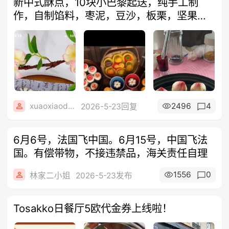
新中式酥点，10块小巴黎起送，纯手工制
作，自制馅料，枣泥，豆沙，板栗，坚果，
蔓越
xuaoxiaodewo
2496
4
2026-5-23回复
6月6号，法国飞中国。6月15号，中国飞法
国。有偿带物，不接违禁品，海关责任自理
1556
0
林家二小姐
2026-5-23发布
Tosakko日餐厅5欧代金券上线啦！