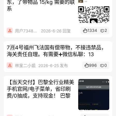
东，了带物品 15/kg 需要的联
系
1334
2
用户73488656
2026-6-26 回复
7🈷️4号福州飞法国有偿带物，不接违禁品，
海关责任自理。有需要➕微信私聊：13
996
0
林家二小姐
2026-6-25 发布
【当天交付】巴黎全行业精美
手机官网/电子菜单，省印刷
费/0抽成，支持现金！ 巴黎