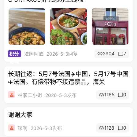
2904
7
积分
法国阿峰
2026-5-3回复
商城
长期往返：5月7号法国✈️中国，5月17号中国
✈️法国。有偿带物不接违禁品，海关
1165
0
林家二小姐
2026-5-3发布
谢谢大家
1128
0
咪啊
2026-5-3发布