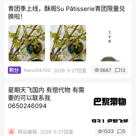
青团季上线，酥阁Su Pâtisserie青团限量兑
换啦！
Nano94700
3667
13
积分
2026-5-27回复
商城
星期天飞国内 有偿代物 有需
要的可以联系我
0650246094
1533
5
网站编辑
2026-5-27回复