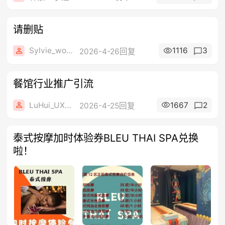
请删贴
Sylvie_wong
1116
3
2026-4-26回复
餐馆行业推广引流
LuHui_UXZUI
1667
2
2026-4-25回复
泰式按摩加时体验券BLEU THAI SPA兑换
啦！