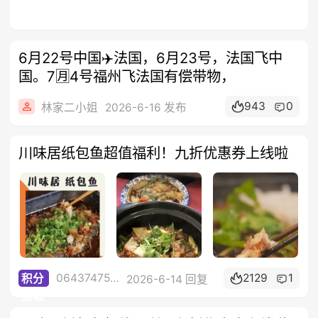
6月22号中国✈️法国，6月23号，法国飞中
国。7🈷️4号福州飞法国有偿带物，
943
0
林家二小姐
2026-6-16 发布
川味居纸包鱼超值福利！九折优惠券上线啦
0643747523
2129
1
积分
2026-6-14 回复
商城