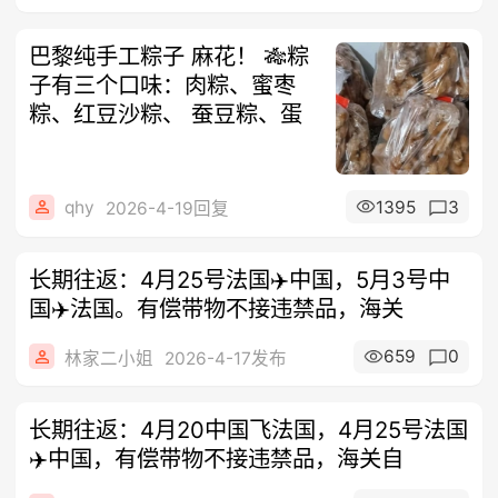
巴黎纯手工粽子 麻花！ 🎋粽
子有三个口味：肉粽、蜜枣
粽、红豆沙粽、 蚕豆粽、蛋
qhy
1395
3
2026-4-19回复
长期往返：4月25号法国✈️中国，5月3号中
国✈️法国。有偿带物不接违禁品，海关
659
0
林家二小姐
2026-4-17发布
长期往返：4月20中国飞法国，4月25号法国
✈️中国，有偿带物不接违禁品，海关自