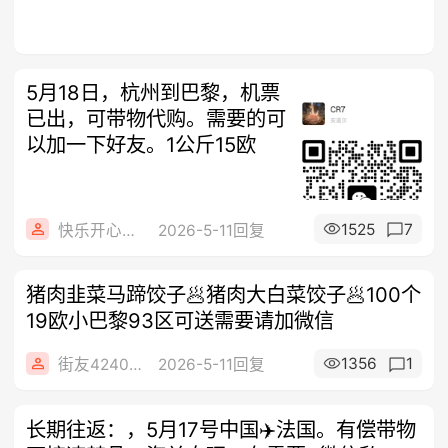
5月18日，杭州到巴黎，机票
已出，可带物代购。需要的可
以加一下好友。1公斤15欧
1525
7
快乐开心每一天
2026-5-11回复
猪肉韭菜马蹄饺子🥟猪肉大白菜饺子🥟100个
19欧小巴黎93区可送需要请加微信
1356
1
街友42408312
2026-5-11回复
长期往返：，5月17号中国✈️法国。有偿带物