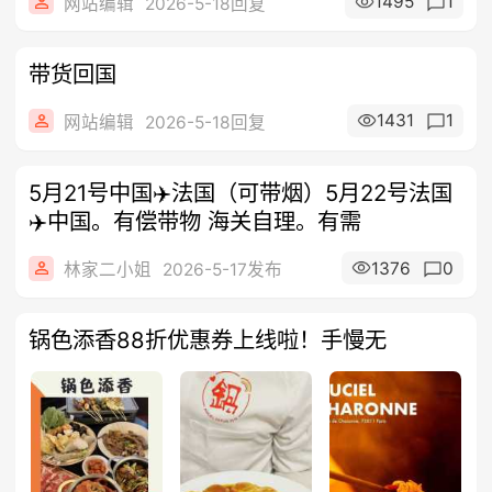
1495
1
网站编辑
2026-5-18回复
带货回国
1431
1
网站编辑
2026-5-18回复
5月21号中国✈️法国（可带烟）5月22号法国
✈️中国。有偿带物 海关自理。有需
1376
0
林家二小姐
2026-5-17发布
锅色添香88折优惠券上线啦！手慢无