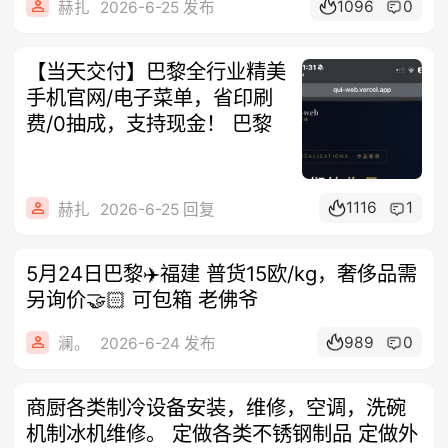
1096
0
赫扎
2026-6-25 发布
【当天交付】巴黎全行业精美
手机官网/电子菜单，省印刷
费/0抽成，支持现金！ 巴黎
1116
1
赫扎
2026-6-25 回复
5月24日巴黎✈️福建 普货15欧/kg，奢侈品需
另询价🤝🏻 可包箱 老佛爷
989
0
澜。
2026-6-24 发布
商厨各类制冷设备安装，维修，空调，洗碗
机制冰机维修。 定做各类不锈钢制品 定做外