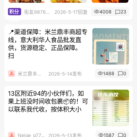
4008
23
积分
街友987654321
2026-5-17回复
商城
📍渠道保障：米兰鼎丰商超专
线，意大利华人食品批发直
供，货源稳定、正品保障。
扫
1488
0
米兰鼎丰集团
2026-5-14发布
13区附近94的小伙伴们，如
果上班没时间收包裹📦的！可
以联系我代收，按体积大小
Neige_g77e9
1587
0
2026-5-13发布