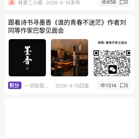
658
0
林家二小姐
2026-4-16发布
跟着诗书寻墨香《谁的青春不迷茫》作者刘
同等作家巴黎见面会
1314
5
积分
一切如其所是
2026-4-15回复
商城