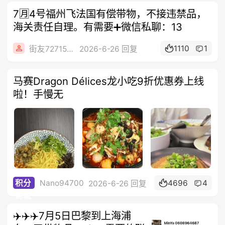
7🈷️4号福州飞法国有偿带物，不接违禁品，
海关责任自理。有需要➕微信私聊：13
1110
1
街友72715187
2026-6-26 回复
马赛Dragon Délices龙小吃9折优惠券上线
啦！手慢无
Nano94700
4696
4
积分
2026-6-26 回复
商城
✈️✈️✈️7月5日巴黎到上海浦