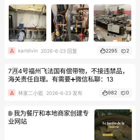
karldivin
2295
2
2026-6-23 回复
7🈷️4号福州飞法国有偿带物，不接违禁品，
海关责任自理。有需要➕微信私聊：13
982
0
林家二小姐
2026-6-23 发布
🌐 我为餐厅和本地商家创建专
业网站