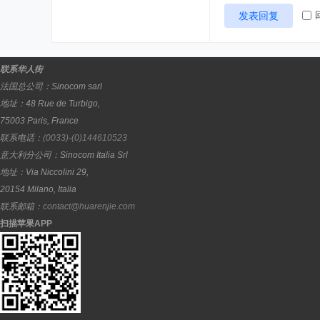
发表回复
联系华人街
法国总公司：
Sinocom sarl
地址：
48 Rue de Turbigo,
75003
Paris
,
France
联系电话：
(0033)-(0)144610523
意大利分公司：
Sinocom Italia Srl
地址：
Via Niccolini 29,
20154
Milano
,
Italia
联系邮箱：
contact@huarenjie.com
扫描苹果APP