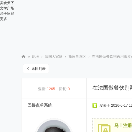
美食天下
文学广场
亲子家庭
更多
»
论坛
›
法国大家庭
›
商家自荐区
›
在法国做餐饮别再用纸质
华
返回列表
人
街
在法国做餐饮别
查看:
1265
|
回复:
0
网
巴黎点单系统
发表于 2026-6-17 12
马上注册