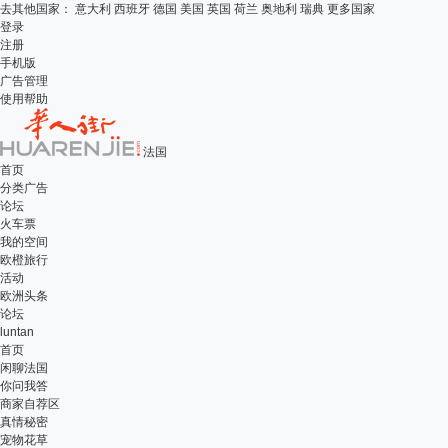
去其他国家：
意大利
西班牙
德国
美国
英国
荷兰
奥地利
瑞典
更多国家
登录
注册
手机版
广告管理
使用帮助
法国
首页
分类广告
论坛
火车票
我的空间
欧橙旅行
活动
欧洲头条
论坛
luntan
首页
闲聊法国
你问我答
商家自荐区
真情秘密
宠物花草