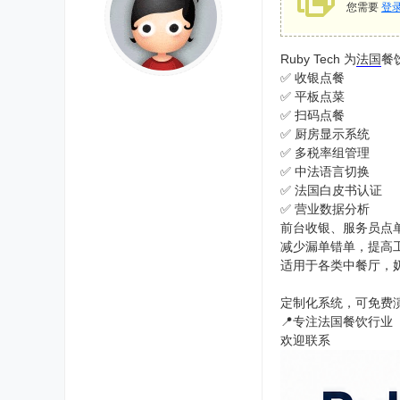
您需要
登
Ruby Tech 为
法国
餐
✅ 收银点餐
✅ 平板点菜
✅ 扫码点餐
✅ 厨房显示系统
✅ 多税率组管理
✅ 中法语言切换
✅ 法国白皮书认证
✅ 营业数据分析
前台收银、服务员点
减少漏单错单，提高
适用于各类中餐厅，
定制化系统，可免费
📍专注法国餐饮行业
欢迎联系