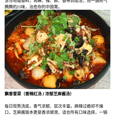
法与地道香料，将麻、辣、鲜、香带到南法，用一锅热气
腾腾的川味，治愈你的中国胃。
飘香冒菜（香辣红汤 / 浓郁芝麻酱汤）
每日现熬汤底，香气浓郁、层次丰富。麻辣过瘾却不燥
口，芝麻酱版本更是香浓顺滑，适合所有口味选择，一锅