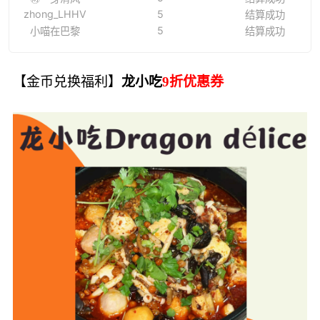
zhong_LHHV
5
结算成功
5
小喵在巴黎
结算成功
【金币兑换福利】
龙小吃
9
折优惠券