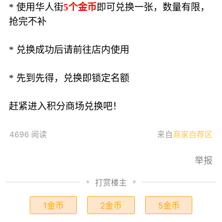
* 使用华人街
5个金币
即可兑换一张，数量有限，
抢完不补
* 兑换成功后请前往店内使用
* 先到先得，兑换即锁定名额
赶紧进入积分商场兑换吧！
4696 阅读
来自
商家自荐区
举报
打赏楼主
1金币
2金币
5金币