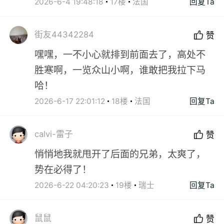
2026-6-4 19:48:18
17楼
法国
回复Ta
街友44342284
赞
嘿嘿，一不小心就排到前面去了，高处不
胜寒啊，一览众山小啊，谁敢把我拉下马
哈！
2026-6-17 22:01:12
18楼
法国
回复Ta
calvi-雷子
赞
悄悄地我就甩开了后面的兄弟，太爽了，
势在必得了！
2026-6-22 04:20:23
19楼
瑞士
回复Ta
鼠鼠
赞