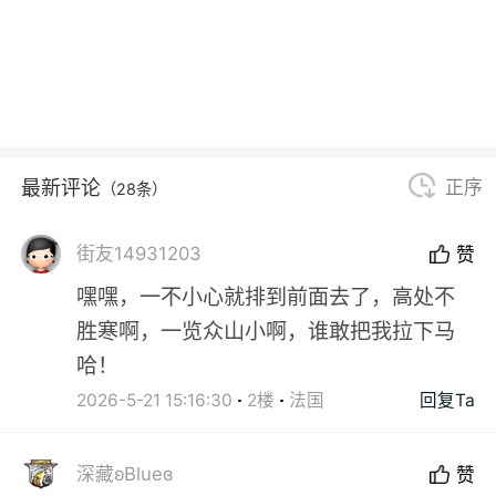
最新评论
正序
（28条）
街友14931203
赞
嘿嘿，一不小心就排到前面去了，高处不
胜寒啊，一览众山小啊，谁敢把我拉下马
哈！
2026-5-21 15:16:30
2楼
法国
回复Ta
深藏ʚBlueɞ
赞