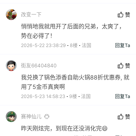
改变一下
赞
悄悄地我就甩开了后面的兄弟，太爽了，
势在必得了！
2026-5-22 23:38:29
8楼
法国
回复Ta
街友66404840
赞
我兑换了锅色添香自助火锅88折优惠券, 就
用了5金币真爽啊
2026-5-23 14:58:23
9楼
法国
回复Ta
赛神仙儿
赞
昨天刚炫完，到现在还没消化完😄