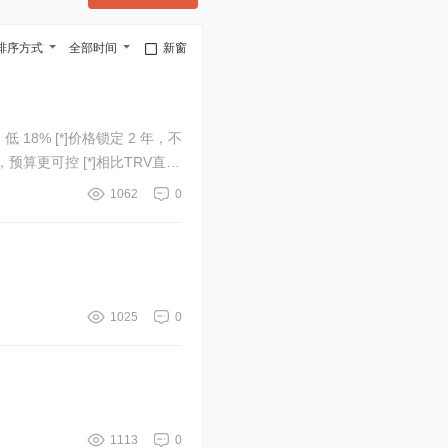
排序方式
全部时间
新窗
18% [*]价格锁定 2 年，不
预算更可控 [*]相比TRV直接
1062
0
1025
0
1113
0