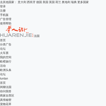
去其他国家：
意大利
西班牙
德国
美国
英国
荷兰
奥地利
瑞典
更多国家
登录
注册
手机版
广告管理
使用帮助
法国
首页
分类广告
论坛
火车票
我的空间
欧橙旅行
活动
欧洲头条
论坛
luntan
首页
闲聊法国
你问我答
商家自荐区
真情秘密
宠物花草