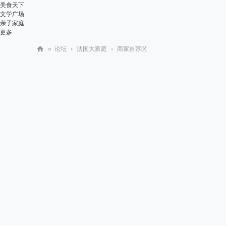
美食天下
文学广场
亲子家庭
更多
»
论坛
›
法国大家庭
›
商家自荐区
华
人
街
网