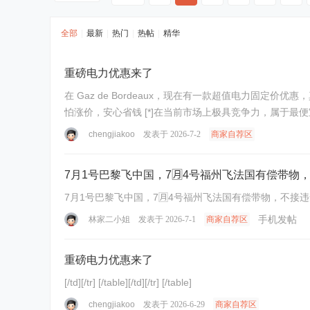
全部
|
最新
|
热门
|
热帖
|
精华
重磅电力优惠来了
在 Gaz de Bordeaux，现在有一款超值电力固定价优惠
怕涨价，安心省钱 [*]在当前市场上极具竞争力，属于最便宜
打8.2折，长 ...
chengjiakoo
发表于 2026-7-2
商家自荐区
7月1号巴黎飞中国，7🈷️4号福州飞法国有偿带
7月1号巴黎飞中国，7🈷️4号福州飞法国有偿带物，不接违
手机发帖
林家二小姐
发表于 2026-7-1
商家自荐区
重磅电力优惠来了
[/td][/tr] [/table][/td][/tr] [/table]
chengjiakoo
发表于 2026-6-29
商家自荐区