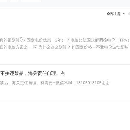
全部主题
，真的很划算👇⚡ 固定电价优惠（2年） [*]电价比法国政府调控电价（TRV）低 
的电价方案之一 💡 为什么这么划算？ [*]固定价格＝不受电价波动影响，
物，不接违禁品，海关责任自理。有
禁品，海关责任自理。有需要➕微信私聊：13105013105谢谢