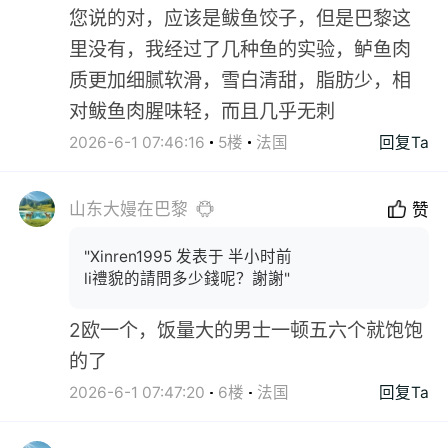
您说的对，应该是鲅鱼饺子，但是巴黎这
里没有，我经过了几种鱼的实验，鲈鱼肉
质更加细腻软滑，雪白清甜，脂肪少，相
对鲅鱼肉腥味轻，而且几乎无刺
2026-6-1 07:46:16
5楼
法国
回复Ta
山东大嫚在巴黎
赞
"Xinren1995 发表于 半小时前
li禮貌的請問多少錢呢？謝謝"
2欧一个，饭量大的男士一顿五六个就饱饱
的了
2026-6-1 07:47:20
6楼
法国
回复Ta