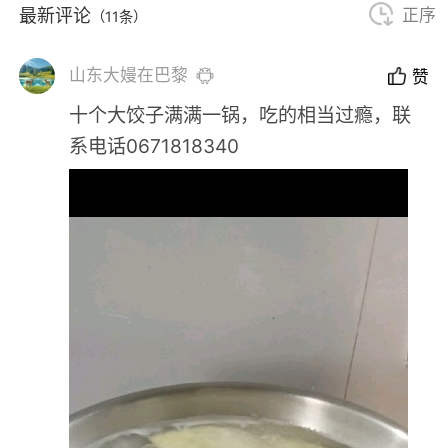
最新评论
正序
（11条）
山东大嫚在巴黎
赞
十个大饺子满满一锅，吃的相当过瘾，联
系电话0671818340