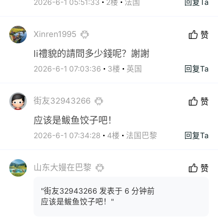
2026-6-1 05:51:33
2楼
法国
回复Ta
Xinren1995
赞
li禮貌的請問多少錢呢？謝謝
2026-6-1 07:03:36
3楼
英国
回复Ta
街友32943266
赞
应该是鲅鱼饺子吧！
2026-6-1 07:34:28
4楼
法国巴黎
回复Ta
山东大嫚在巴黎
赞
"街友32943266 发表于 6 分钟前
应该是鲅鱼饺子吧！"