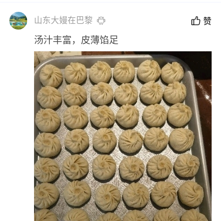
山东大嫚在巴黎
赞
汤汁丰富，皮薄馅足