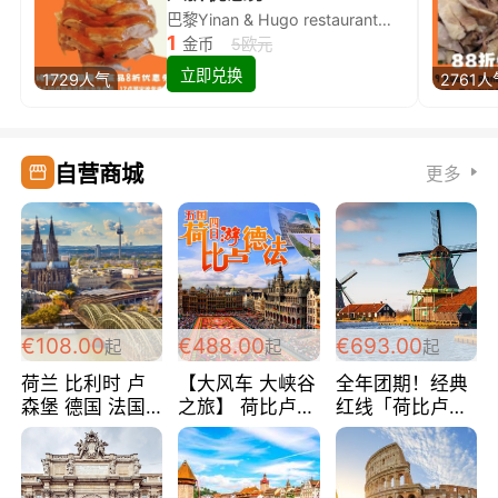
巴黎Yinan & Hugo restaurant除简餐类全场8折
1
金币
5欧元
立即兑换
1729人气
2761人
自营商城
更多
€108.00
€488.00
€693.00
起
起
起
荷兰 比利时 卢
【大风车 大峡谷
全年团期！经典
森堡 德国 法国
之旅】 荷比卢德
红线「荷比卢德
超爽玩遍西欧 循
法 巴黎上下 经
法」七天循环 五
环线 全程四星宾
典五国四日游
国 仅售99欧/人/
馆 108欧/人/天
488欧/人
天！巴黎上下！