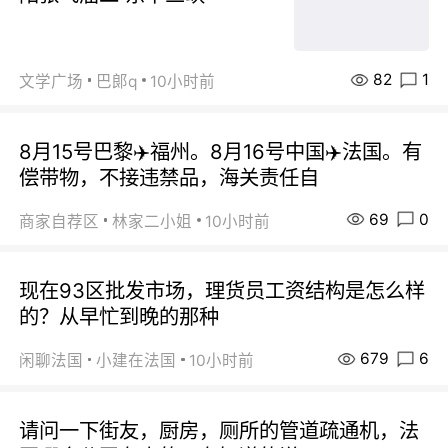
82
1
文学广场
巴郞q
10小时前
8月15号巴黎✈️福州。8月16号中国✈️法国。有
偿带物，不接违禁品，海关责任自
69
0
商家自荐区
林家二小姐
10小时前
现在93区批发市场，理货员工资结构是怎么样
的？从早忙到晚的那种
679
6
闲聊法国
小建在法国
10小时前
请问一下街友，厨房，厕所的管道疏通机，法