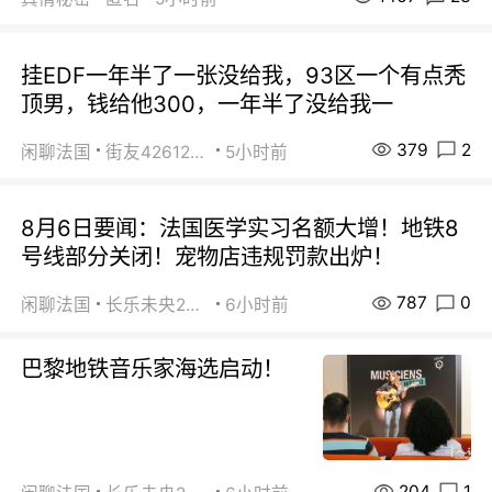
挂EDF一年半了一张没给我，93区一个有点秃
顶男，钱给他300，一年半了没给我一
379
2
闲聊法国
街友42612092
5小时前
8月6日要闻：法国医学实习名额大增！地铁8
号线部分关闭！宠物店违规罚款出炉！
787
0
闲聊法国
长乐未央2015
6小时前
巴黎地铁音乐家海选启动！
204
1