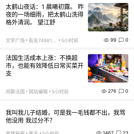
太鹤山夜话：1 晨曦初露。 昨
夜的一场细雨，把太鹤山洗得
格外清润。 望江舒
99
0
文学广场
街友74981146
5小时前
法国生活成本上涨：不换超
市，也能有效降低日常买菜开
支
276
0
闲聊法国
网站编辑
5小时前
我叫我儿子结婚，可是我一毛钱都不出，我骂
他没用 我过分不？
1467
23
真情秘密
匿名
5小时前