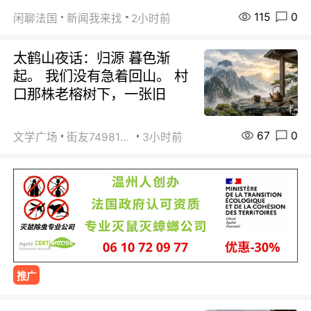
115
0
闲聊法国
新闻我来找
2小时前
太鹤山夜话：归源 暮色渐
起。 我们没有急着回山。 村
口那株老榕树下，一张旧
67
0
文学广场
街友74981146
3小时前
推广