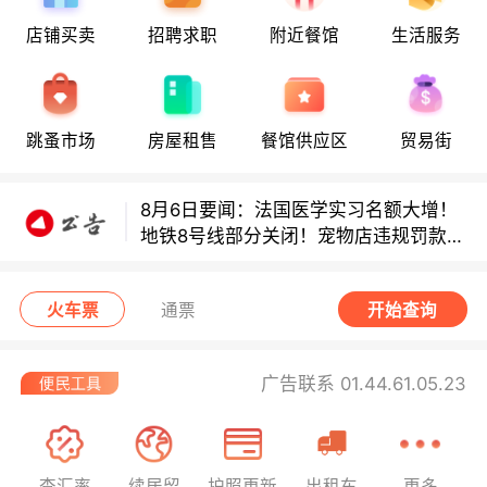
8月6日要闻：法国医学实习名额大增！
店铺买卖
招聘求职
附近餐馆
生活服务
地铁8号线部分关闭！宠物店违规罚款出
炉！
巴黎地铁音乐家海选启动！
跳蚤市场
房屋租售
餐馆供应区
贸易街
8月6日要闻：法国医学实习名额大增！
地铁8号线部分关闭！宠物店违规罚款出
炉！
巴黎地铁音乐家海选启动！
火车票
通票
开始查询
广告联系 01.44.61.05.23
查汇率
续居留
护照更新
出租车
更多