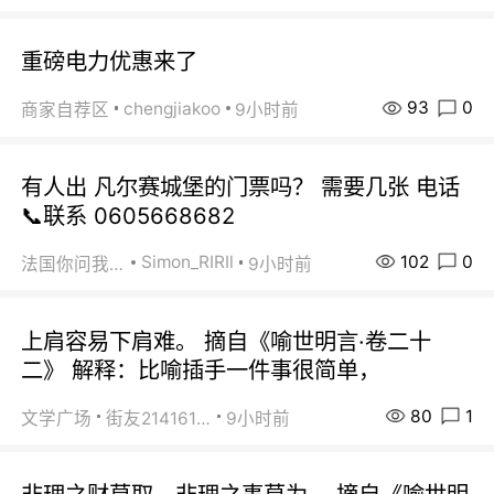
重磅电力优惠来了
93
0
chengjiakoo
商家自荐区
9小时前
有人出 凡尔赛城堡的门票吗？ 需要几张 电话
📞联系 0605668682
102
0
Simon_RIRIl
法国你问我答
9小时前
上肩容易下肩难。 摘自《喻世明言·卷二十
二》 解释：比喻插手一件事很简单，
80
1
文学广场
街友21416156
9小时前