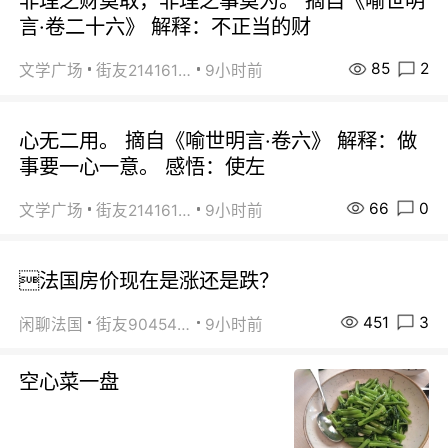
非理之财莫取，非理之事莫为。 摘自《喻世明
言·卷二十六》 解释：不正当的财
85
2
文学广场
街友21416156
9小时前
心无二用。 摘自《喻世明言·卷六》 解释：做
事要一心一意。 感悟：使左
66
0
文学广场
街友21416156
9小时前
法国房价现在是涨还是跌？
451
3
闲聊法国
街友90454511
9小时前
空心菜一盘