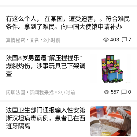
有这么个人， 在某国，遭受迫害，。符合难民
条件。拿到了难民。向中国大使馆申请补办
403
7
真情秘密
匿名
2小时前
法国8岁男童遭“解压捏捏乐”
爆裂灼伤，涉事玩具已下架调
查
557
0
闲聊法国
新闻我来找
2小时前
法国卫生部门通报输入性安第
斯汉坦病毒病例，患者已在西
班牙隔离