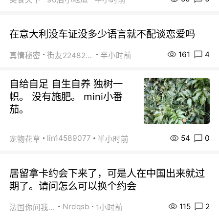
在意大利没车证没多少语言就不配谈恋爱吗
161
4
真情秘密
街友22482465
半小时前
自给自足 自生自养 独树一
帜。 没有施肥。 mini小番
茄。
54
0
lin14589077
宠物花草
半小时前
居留拿卡约会下来了，可是人在中国出来就过
期了。请问怎么可以换个约会
115
2
Nrdqsb
法国你问我答
1小时前