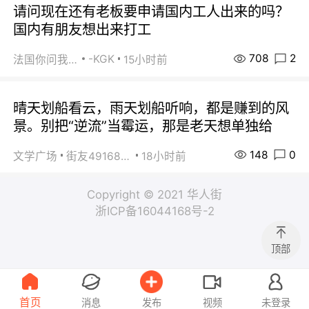
请问现在还有老板要申请国内工人出来的吗？
国内有朋友想出来打工
708
2
-KGK
法国你问我答
15小时前
晴天划船看云，雨天划船听响，都是赚到的风
景。别把“逆流”当霉运，那是老天想单独给
148
0
文学广场
街友49168527
18小时前
Copyright © 2021 华人街
浙ICP备16044168号-2
顶部
首页
消息
发布
视频
未登录