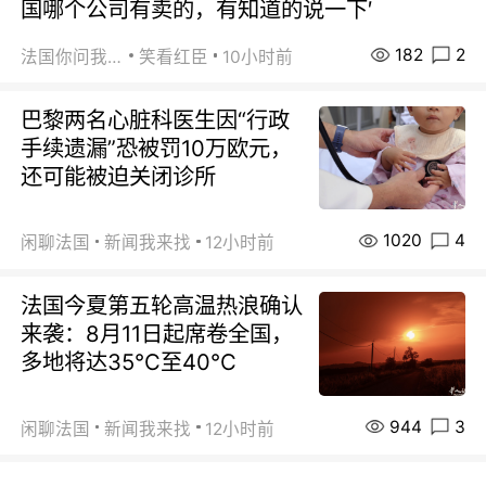
国哪个公司有卖的，有知道的说一下′
182
2
法国你问我答
笑看红臣
10小时前
巴黎两名心脏科医生因“行政
手续遗漏”恐被罚10万欧元，
还可能被迫关闭诊所
1020
4
闲聊法国
新闻我来找
12小时前
法国今夏第五轮高温热浪确认
来袭：8月11日起席卷全国，
多地将达35℃至40℃
944
3
闲聊法国
新闻我来找
12小时前