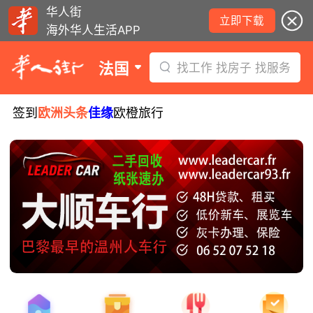
华人街
立即下载
海外华人生活APP
法国
找工作 找房子 找服务
签到
欧洲头条
佳缘
欧橙旅行