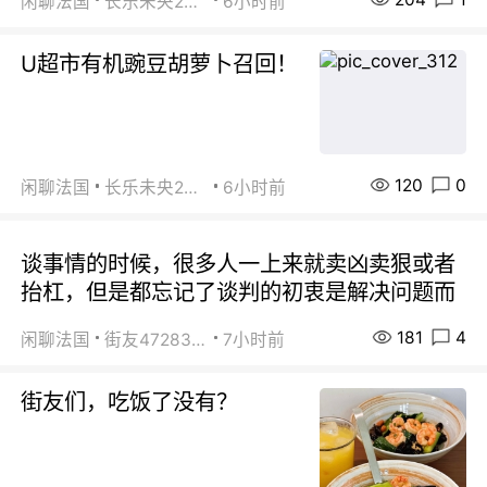
闲聊法国
长乐未央2015
6小时前
U超市有机豌豆胡萝卜召回！
120
0
闲聊法国
长乐未央2015
6小时前
谈事情的时候，很多人一上来就卖凶卖狠或者
抬杠，但是都忘记了谈判的初衷是解决问题而
181
4
闲聊法国
街友472838572
7小时前
街友们，吃饭了没有？