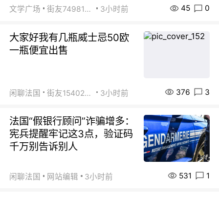
45
0
文学广场
街友74981146
3小时前
大家好我有几瓶威士忌50欧
一瓶便宜出售
376
3
闲聊法国
街友15402223
3小时前
法国“假银行顾问”诈骗增多：
宪兵提醒牢记这3点，验证码
千万别告诉别人
531
1
闲聊法国
网站编辑
3小时前