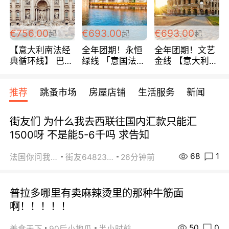
包拼房~
€756.00
€693.00
€693.00
起
起
起
【意大利南法经
全年团期！永恒
全年团期！文艺
典循环线】 巴黎
绿线 「意国法
金线 【意大利一
上下 所有日期铁
南」巴黎上下 去
地】 循环7日游
发！ 全程四星级
意大利 南法 99
全程693欧/人起
推荐
跳蚤市场
房屋店铺
生活服务
新闻
宾馆 108欧/天起
欧/天起 ~包拼房
每周铁发！
全程756欧/位
街友们 为什么我去西联往国内汇款只能汇
1500呀 不是能5-6千吗 求告知
68
1
法国你问我答
街友64823891
26分钟前
普拉多哪里有卖麻辣烫里的那种牛筋面
啊！！！！！
50
0
美食天下
90后小地瓜
半小时前