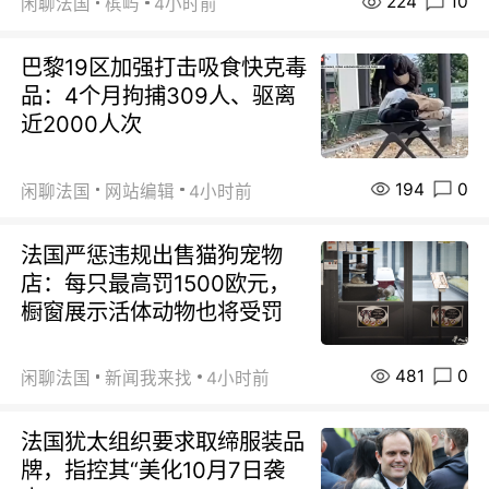
224
10
闲聊法国
槟屿
4小时前
巴黎19区加强打击吸食快克毒
品：4个月拘捕309人、驱离
近2000人次
194
0
闲聊法国
网站编辑
4小时前
法国严惩违规出售猫狗宠物
店：每只最高罚1500欧元，
橱窗展示活体动物也将受罚
481
0
闲聊法国
新闻我来找
4小时前
法国犹太组织要求取缔服装品
牌，指控其“美化10月7日袭