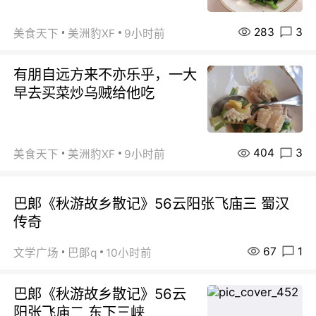
283
3
美食天下
美洲豹XF
9小时前
有朋自远方来不亦乐乎，一大
早去买菜炒乌贼给他吃
404
3
美食天下
美洲豹XF
9小时前
巴郞《秋游故乡散记》56云阳张飞庙三 蜀汉
传奇
67
1
文学广场
巴郞q
10小时前
巴郞《秋游故乡散记》56云
阳张飞庙二 东下三峡