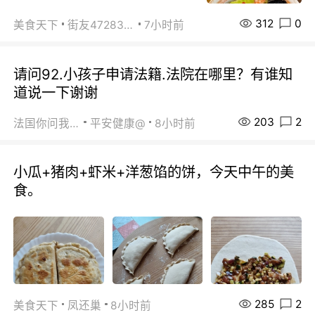
312
0
美食天下
街友472838572
7小时前
请问92.小孩子申请法籍.法院在哪里？有谁知
道说一下谢谢
203
2
法国你问我答
平安健康@
8小时前
小瓜+猪肉+虾米+洋葱馅的饼，今天中午的美
食。
285
2
美食天下
凤还巢
8小时前