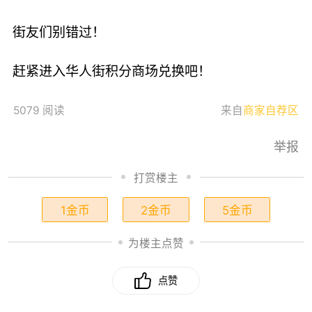
街友们别错过！
赶紧进入华人街积分商场兑换吧！
5079 阅读
来自
商家自荐区
举报
打赏楼主
1金币
2金币
5金币
为楼主点赞
点赞