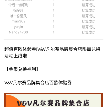
1
今后一切顺利
结算成功
1
徐金玲
结算成功
1
㊖一身清风
结算成功
miao369
1
结算成功
yunjin
1
结算成功
Nano94700
1
结算成功
超值百欧体验券!V&V凡尔赛品牌集合店限量兑换
活动上线啦
【金币兑换福利】
V&V凡尔赛品牌集合店百欧体验券