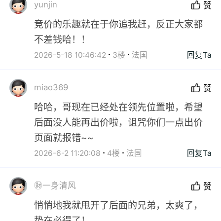
yunjin
赞
竞价的乐趣就在于你追我赶，反正大家都
不差钱哈！！
2026-5-18 10:46:42
3楼
法国
回复Ta
miao369
赞
哈哈，哥现在已经处在领先位置啦，希望
后面没人能再出价啦，诅咒你们一点出价
页面就报错~~
2026-6-2 11:20:08
4楼
法国
回复Ta
㊖一身清风
赞
悄悄地我就甩开了后面的兄弟，太爽了，
势在必得了！