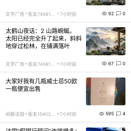
92
0
文学广场
街友74981146
7小时前
太鹤山夜话：2 山路蜿蜒。
太阳已经完全升了起来，斜斜
地穿过松林，在铺满落叶
67
0
文学广场
街友74981146
7小时前
大家好我有几瓶威士忌50欧
一瓶便宜出售
595
4
闲聊法国
街友15402223
7小时前