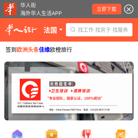
华人街
立即下载
海外华人生活APP
法国
找工作 找房子 找服务
签到
欧洲头条
佳缘
欧橙旅行
8月6日要闻：法国医学实习名额大增！