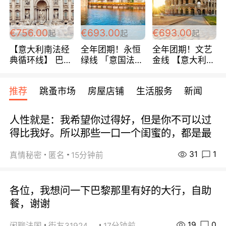
包拼房~
€756.00
€693.00
€693.00
起
起
起
【意大利南法经
全年团期！永恒
全年团期！文艺
典循环线】 巴黎
绿线 「意国法
金线 【意大利一
上下 所有日期铁
南」巴黎上下 去
地】 循环7日游
发！ 全程四星级
意大利 南法 99
全程693欧/人起
推荐
跳蚤市场
房屋店铺
生活服务
新闻
宾馆 108欧/天起
欧/天起 ~包拼房
每周铁发！
全程756欧/位
人性就是：我希望你过得好，但是你不可以过
得比我好。所以那些一口一个闺蜜的，都是最
31
1
真情秘密
匿名
15分钟前
各位，我想问一下巴黎那里有好的大行，自助
餐，谢谢
19
0
闲聊法国
街友31924072
17分钟前