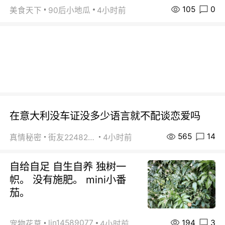
105
0
美食天下
90后小地瓜
4小时前
在意大利没车证没多少语言就不配谈恋爱吗
565
14
真情秘密
街友22482465
4小时前
自给自足 自生自养 独树一
帜。 没有施肥。 mini小番
茄。
194
3
lin14589077
宠物花草
4小时前