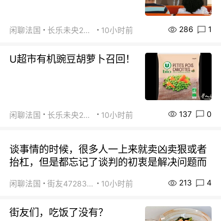
286
1
闲聊法国
长乐未央2015
10小时前
U超市有机豌豆胡萝卜召回！
137
0
闲聊法国
长乐未央2015
10小时前
谈事情的时候，很多人一上来就卖凶卖狠或者
抬杠，但是都忘记了谈判的初衷是解决问题而
213
4
闲聊法国
街友472838572
10小时前
街友们，吃饭了没有？