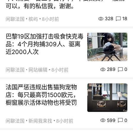
可以，有的私信我，谢谢。
328
18
闲聊法国
槟屿
8小时前
巴黎19区加强打击吸食快克毒
品：4个月拘捕309人、驱离
近2000人次
289
0
闲聊法国
网站编辑
8小时前
法国严惩违规出售猫狗宠物
店：每只最高罚1500欧元，
橱窗展示活体动物也将受罚
599
0
闲聊法国
新闻我来找
8小时前