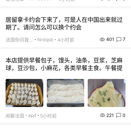
居留拿卡约会下来了，可是人在中国出来就过
期了。请问怎么可以换个约会
401
7
Nrdqsb
法国你问我答
4小时前
本店提供早餐包子，馒头，油条，豆浆，芝麻
球，豆沙包，小麻花，各类早餐主食。午餐提
221
0
apd
闲聊法国
5小时前