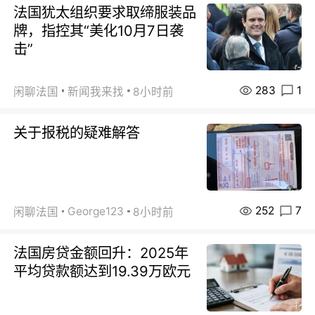
法国犹太组织要求取缔服装品
牌，指控其“美化10月7日袭
击”
283
1
闲聊法国
新闻我来找
8小时前
关于报税的疑难解答
252
7
George123
闲聊法国
8小时前
法国房贷金额回升：2025年
平均贷款额达到19.39万欧元