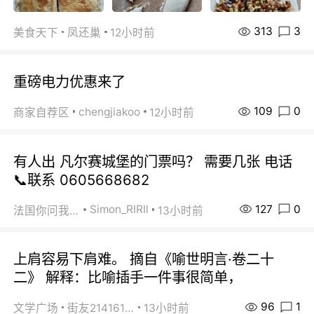
313
3
美食天下
凤还巢
12小时前
重磅电力优惠来了
109
0
chengjiakoo
商家自荐区
12小时前
有人出 凡尔赛城堡的门票吗？ 需要几张 电话
📞联系 0605668682
127
0
Simon_RIRIl
法国你问我答
13小时前
上肩容易下肩难。 摘自《喻世明言·卷二十
二》 解释：比喻插手一件事很简单，
96
1
文学广场
街友21416156
13小时前