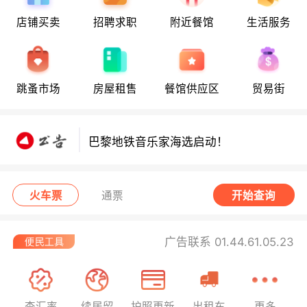
地铁8号线部分关闭！宠物店违规罚款出
炉！
店铺买卖
招聘求职
附近餐馆
生活服务
巴黎地铁音乐家海选启动！
8月6日要闻：法国医学实习名额大增！
跳蚤市场
房屋租售
餐馆供应区
贸易街
地铁8号线部分关闭！宠物店违规罚款出
炉！
巴黎地铁音乐家海选启动！
火车票
通票
开始查询
广告联系 01.44.61.05.23
查汇率
续居留
护照更新
出租车
更多