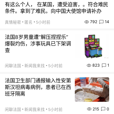
有这么个人， 在某国，遭受迫害，。符合难民
条件。拿到了难民。向中国大使馆申请补办
792
14
真情秘密
匿名
5小时前
法国8岁男童遭“解压捏捏乐”
爆裂灼伤，涉事玩具已下架调
查
823
1
闲聊法国
新闻我来找
5小时前
法国卫生部门通报输入性安第
斯汉坦病毒病例，患者已在西
班牙隔离
215
0
闲聊法国
新闻我来找
5小时前