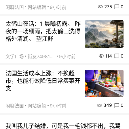
275
0
闲聊法国
网站编辑
9小时前
太鹤山夜话：1 晨曦初露。 昨
夜的一场细雨，把太鹤山洗得
格外清润。 望江舒
114
0
文学广场
街友74981146
9小时前
法国生活成本上涨：不换超
市，也能有效降低日常买菜开
支
349
0
闲聊法国
网站编辑
9小时前
我叫我儿子结婚，可是我一毛钱都不出，我骂