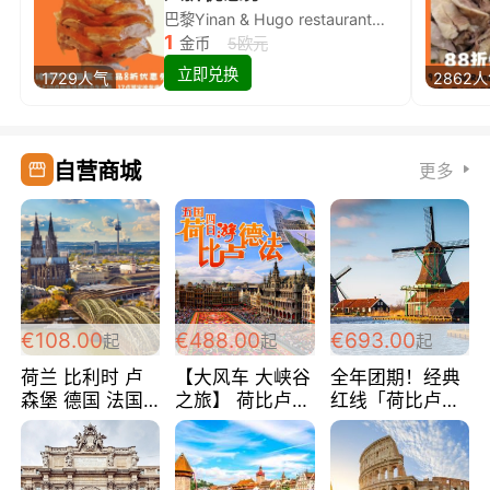
巴黎Yinan & Hugo restaurant除简餐类全场8折
1
金币
5欧元
立即兑换
1729人气
2862
自营商城
更多
€108.00
€488.00
€693.00
起
起
起
荷兰 比利时 卢
【大风车 大峡谷
全年团期！经典
森堡 德国 法国
之旅】 荷比卢德
红线「荷比卢德
超爽玩遍西欧 循
法 巴黎上下 经
法」七天循环 五
环线 全程四星宾
典五国四日游
国 仅售99欧/人/
馆 108欧/人/天
488欧/人
天！巴黎上下！