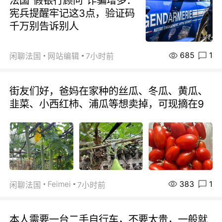
法国“假银行顾问”诈骗增多：
宪兵提醒牢记这3点，验证码
千万别告诉别人
685
1
闲聊法国
网站编辑
7小时前
街友们好，爸妈在家种的丝瓜、冬瓜、黄瓜、
韭菜、小西红柿、浦瓜等想卖掉，可现摘在9
383
1
Feimei
闲聊法国
7小时前
本人需要一台二手自行车，不要太贵，一般就