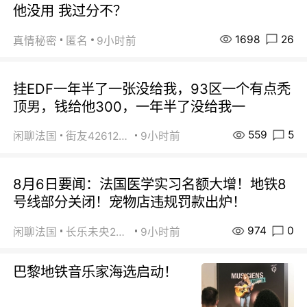
他没用 我过分不？
1698
26
真情秘密
匿名
9小时前
挂EDF一年半了一张没给我，93区一个有点秃
顶男，钱给他300，一年半了没给我一
559
5
闲聊法国
街友42612092
9小时前
8月6日要闻：法国医学实习名额大增！地铁8
号线部分关闭！宠物店违规罚款出炉！
974
0
闲聊法国
长乐未央2015
9小时前
巴黎地铁音乐家海选启动！