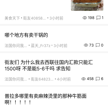
198
1
美食天下
街友40858442
3小时前
哪个地方有卖干锅的
73
0
法国你问我答
蓝天_Fr37z
3小时前
街友们 为什么我去西联往国内汇款只能汇
1500呀 不是能5-6千吗 求告知
458
6
法国你问我答
街友64823891
4小时前
普拉多哪里有卖麻辣烫里的那种牛筋面
啊！！！！！