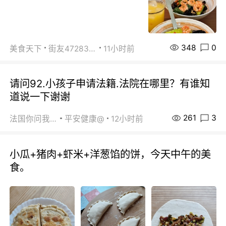
348
0
美食天下
街友472838572
11小时前
请问92.小孩子申请法籍.法院在哪里？有谁知
道说一下谢谢
261
3
法国你问我答
平安健康@
12小时前
小瓜+猪肉+虾米+洋葱馅的饼，今天中午的美
食。