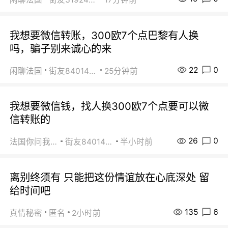
我想要微信转账，300欧7个点巴黎有人换
吗，骗子别来诚心的来
22
0
闲聊法国
街友84014588
25分钟前
我想要微信钱，找人换300欧7个点要可以微
信转账的
26
0
法国你问我答
街友84014588
半小时前
离别终须有 只能把这份情谊放在心底深处 留
给时间吧
135
6
真情秘密
匿名
2小时前