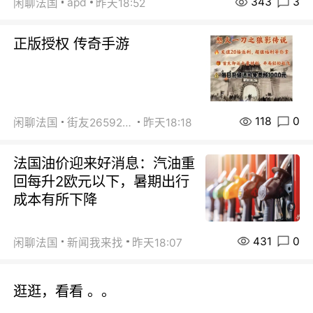
343
3
apd
闲聊法国
昨天18:52
正版授权 传奇手游
118
0
闲聊法国
街友26592800
昨天18:18
法国油价迎来好消息：汽油重
回每升2欧元以下，暑期出行
成本有所下降
431
0
闲聊法国
新闻我来找
昨天18:07
逛逛，看看 。。