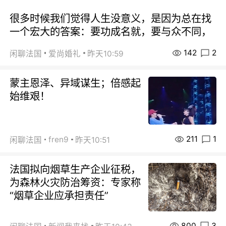
很多时候我们觉得人生没意义，是因为总在找
一个宏大的答案：要功成名就，要与众不同，
142
2
闲聊法国
爱尚婚礼
昨天10:59
蒙主恩泽、异域谋生；倍感起
始维艰！
211
1
fren9
闲聊法国
昨天10:51
法国拟向烟草生产企业征税，
为森林火灾防治筹资：专家称
“烟草企业应承担责任”
800
3