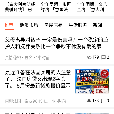
【意大利南法经
全年团期！永恒
全年团期！文艺
典循环线】 巴黎
绿线 「意国法
金线 【意大利一
上下 所有日期铁
南」巴黎上下 去
地】 循环7日游
发！ 全程四星级
意大利 南法 99
全程693欧/人起
推荐
跳蚤市场
房屋店铺
生活服务
新闻
宾馆 108欧/天起
欧/天起 ~包拼房
每周铁发！
全程756欧/位
父母离异对孩子 一定是伤害吗？一个稳定的监
护人和抚养关系比一个争吵不休没有爱的家
179
2
真情秘密
匿名
1小时前
最近准备在法国买房的人注意
了。 法国房贷又出现2字头
了。 8月份最新贷款报价显示
173
0
闲聊法国
街友90454511
1小时前