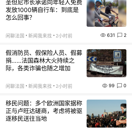
圣但尼市长承诺向年轻人免费
发放1000辆自行车：到底是
怎么回事？
631
2
闲聊法国
新闻我来找
2小时前
假消防员、假保险人员、假募
捐……法国森林大火持续之
际，各类诈骗也随之增加
99
0
闲聊法国
新闻我来找
2小时前
移民问题：多个欧洲国家据称
正与卢旺达磋商，考虑将被驱
逐移民送往当地