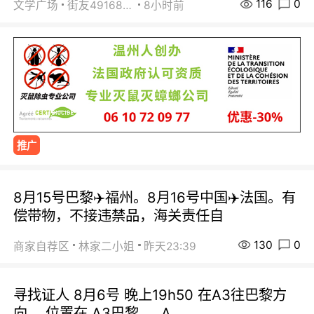
116
0
文学广场
街友49168527
8小时前
推广
8月15号巴黎✈️福州。8月16号中国✈️法国。有
偿带物，不接违禁品，海关责任自
130
0
商家自荐区
林家二小姐
昨天23:39
寻找证人 8月6号 晚上19h50 在A3往巴黎方
向， 位置在 A3巴黎 ， A