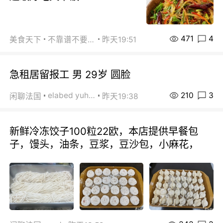
471
4
美食天下
不靠谱不要联系
昨天19:51
急租居留报工 男 29岁 圆脸
210
3
elabed yuhua
闲聊法国
昨天19:38
新鲜冷冻饺子100粒22欧，本店提供早餐包
子，馒头，油条，豆浆，豆沙包，小麻花，