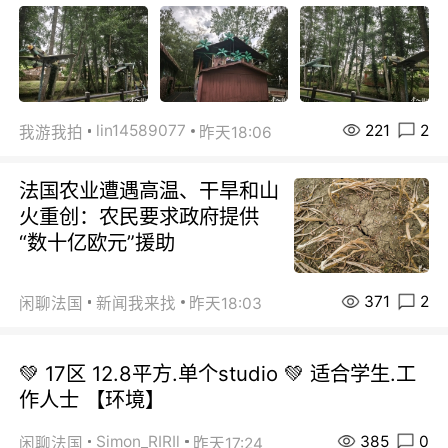
221
2
lin14589077
我游我拍
昨天18:06
法国农业遭遇高温、干旱和山
火重创：农民要求政府提供
“数十亿欧元”援助
371
2
闲聊法国
新闻我来找
昨天18:03
💚 17区 12.8平方.单个studio 💚 适合学生.工
作人士 【环境】
385
0
Simon_RIRIl
闲聊法国
昨天17:24