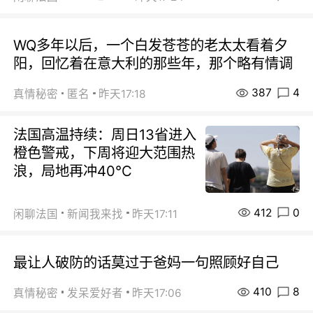
WQ多年以后，一个白发苍苍的老太太看着夕
阳，回忆着在意大利的那些年，那个略有情调
387
4
真情秘密
匿名
昨天17:18
法国高温持续：周日13省进入
橙色警戒，下周将迎大范围热
浪，局地再冲40℃
412
0
闲聊法国
新闻我来找
昨天17:11
最让人破防的话莫过于爸妈一句照顾好自己
410
8
真情秘密
发呆爱好者
昨天17:06