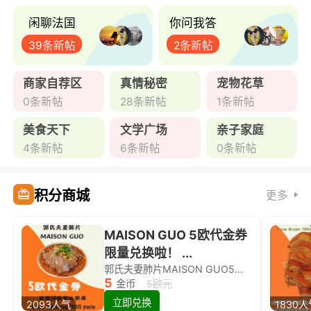
闲聊法国
你问我答
39条新帖
2条新帖
商家自荐区
真情秘密
宠物花草
0条新帖
28条新帖
1条新帖
美食天下
文学广场
亲子家庭
4条新帖
6条新帖
0条新帖
积分商城
更多
MAISON GUO 5欧代金券
限量兑换啦！ ...
郭氏夫妻肺片MAISON GUO5欧代金券限量兑换啦！
5
金币
5欧元
立即兑换
2093人气
1830