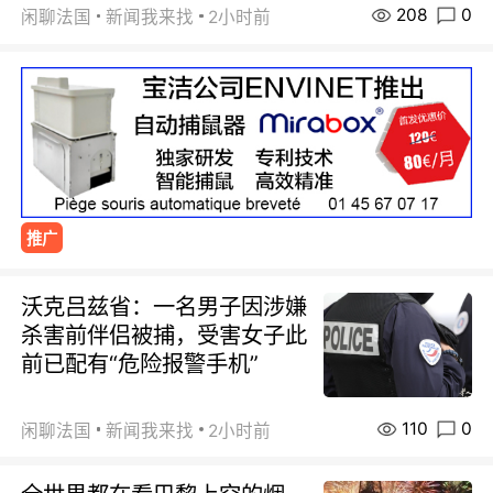
208
0
闲聊法国
新闻我来找
2小时前
推广
沃克吕兹省：一名男子因涉嫌
杀害前伴侣被捕，受害女子此
前已配有“危险报警手机”
110
0
闲聊法国
新闻我来找
2小时前