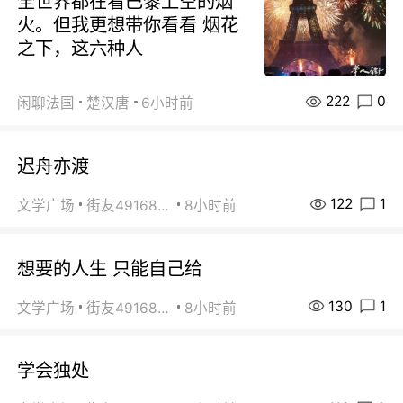
全世界都在看巴黎上空的烟
火。但我更想带你看看 烟花
之下，这六种人
222
0
闲聊法国
楚汉唐
6小时前
迟舟亦渡
122
1
文学广场
街友49168527
8小时前
想要的人生 只能自己给
130
1
文学广场
街友49168527
8小时前
学会独处