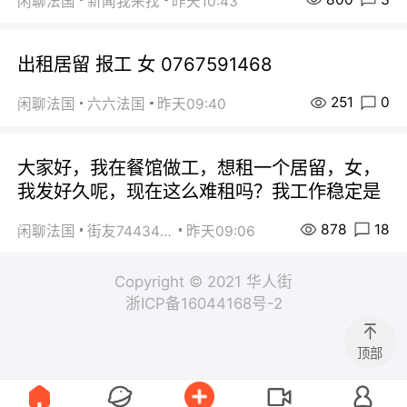
闲聊法国
新闻我来找
昨天10:43
出租居留 报工 女 0767591468
251
0
闲聊法国
六六法国
昨天09:40
大家好，我在餐馆做工，想租一个居留，女，
我发好久呢，现在这么难租吗？我工作稳定是
878
18
闲聊法国
街友74434350
昨天09:06
Copyright © 2021 华人街
浙ICP备16044168号-2
顶部