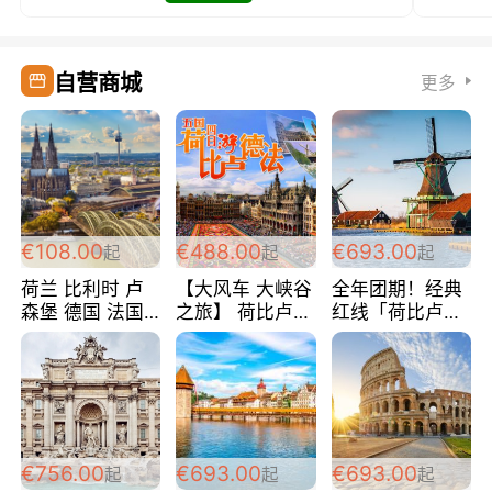
自营商城
更多
€108.00
€488.00
€693.00
起
起
起
荷兰 比利时 卢
【大风车 大峡谷
全年团期！经典
森堡 德国 法国
之旅】 荷比卢德
红线「荷比卢德
超爽玩遍西欧 循
法 巴黎上下 经
法」七天循环 五
环线 全程四星宾
典五国四日游
国 仅售99欧/人/
馆 108欧/人/天
488欧/人
天！巴黎上下！
包拼房~
€756.00
€693.00
€693.00
起
起
起