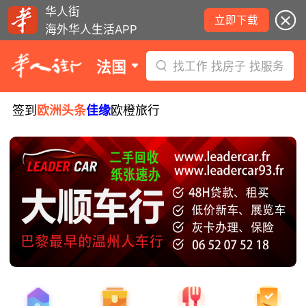
华人街
立即下载
海外华人生活APP
法国
找工作 找房子 找服务
签到
欧洲头条
佳缘
欧橙旅行