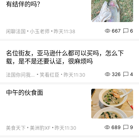
有结伴的吗？
667
6
闲聊法国
小玉老师
昨天11:38
名位街友，亚马逊什么都可以买吗，怎么下
载，是不是还要认证，很麻烦吗
326
4
法国你问我答
笑看红臣
昨天11:30
中午的伙食面
689
9
美食天下
美洲豹XF
昨天11:30