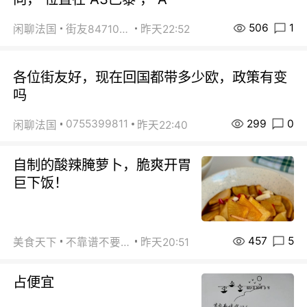
506
1
闲聊法国
街友84710671
昨天22:52
各位街友好，现在回国都带多少欧，政策有变
吗
299
0
0755399811
闲聊法国
昨天22:40
自制的酸辣腌萝卜，脆爽开胃
巨下饭！
457
5
美食天下
不靠谱不要联系
昨天20:51
占便宜