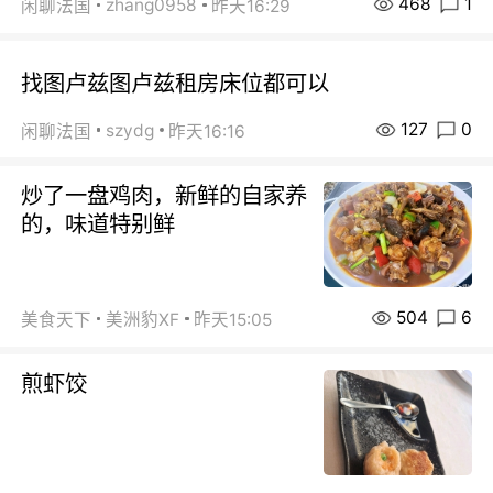
468
1
zhang0958
闲聊法国
昨天16:29
找图卢兹图卢兹租房床位都可以
127
0
szydg
闲聊法国
昨天16:16
炒了一盘鸡肉，新鲜的自家养
的，味道特别鲜
504
6
美食天下
美洲豹XF
昨天15:05
煎虾饺