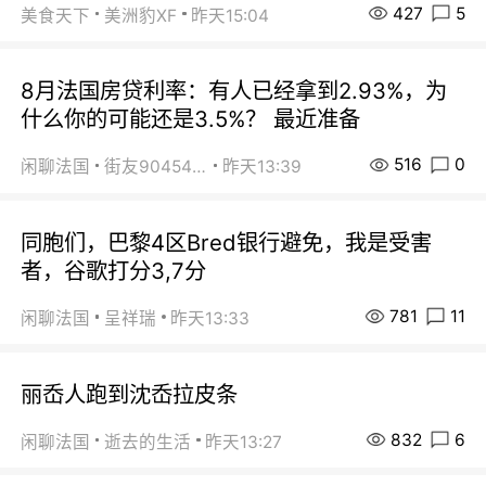
427
5
美食天下
美洲豹XF
昨天15:04
8月法国房贷利率：有人已经拿到2.93%，为
什么你的可能还是3.5%？ 最近准备
516
0
闲聊法国
街友90454511
昨天13:39
同胞们，巴黎4区Bred银行避免，我是受害
者，谷歌打分3,7分
781
11
闲聊法国
呈祥瑞
昨天13:33
丽岙人跑到沈岙拉皮条
832
6
闲聊法国
逝去的生活
昨天13:27