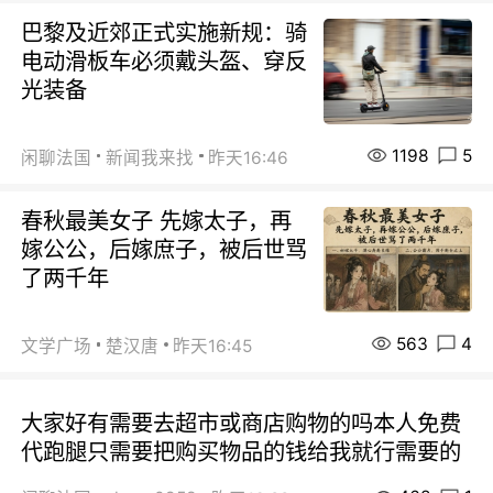
巴黎及近郊正式实施新规：骑
电动滑板车必须戴头盔、穿反
光装备
1198
5
闲聊法国
新闻我来找
昨天16:46
春秋最美女子 先嫁太子，再
嫁公公，后嫁庶子，被后世骂
了两千年
563
4
文学广场
楚汉唐
昨天16:45
大家好有需要去超市或商店购物的吗本人免费
代跑腿只需要把购买物品的钱给我就行需要的