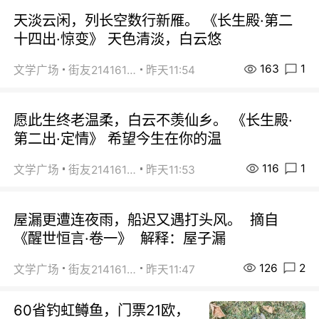
天淡云闲，列长空数行新雁。 《长生殿·第二
十四出·惊变》 天色清淡，白云悠
163
1
文学广场
街友21416156
昨天11:54
愿此生终老温柔，白云不羡仙乡。 《长生殿·
第二出·定情》 希望今生在你的温
116
1
文学广场
街友21416156
昨天11:53
屋漏更遭连夜雨，船迟又遇打头风。 摘自
《醒世恒言·卷一》 解释：屋子漏
126
2
文学广场
街友21416156
昨天11:47
60省钓虹鳟鱼，门票21欧，