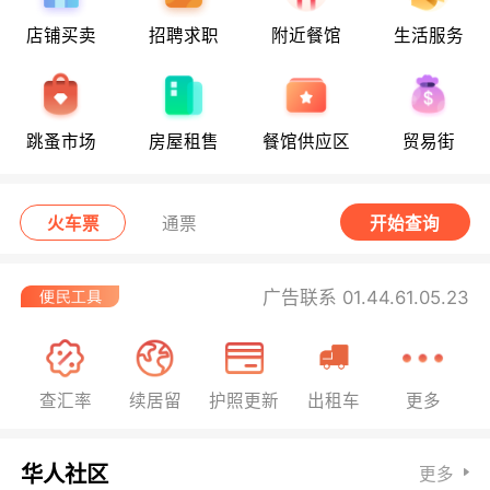
店铺买卖
招聘求职
附近餐馆
生活服务
跳蚤市场
房屋租售
餐馆供应区
贸易街
火车票
通票
开始查询
广告联系 01.44.61.05.23
查汇率
续居留
护照更新
出租车
更多
华人社区
更多