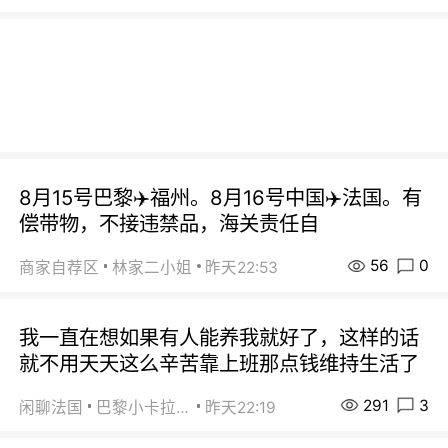
8月15号巴黎✈️福州。8月16号中国✈️法国。有
偿带物，不接违禁品，海关责任自
56
0
商家自荐区
林家二小姐
昨天22:53
我一直在想如果有人能养我就好了，这样的话
就不用天天这么辛苦靠上班那点钱维持生活了
291
3
闲聊法国
巴黎小卡拉咪
昨天22:19