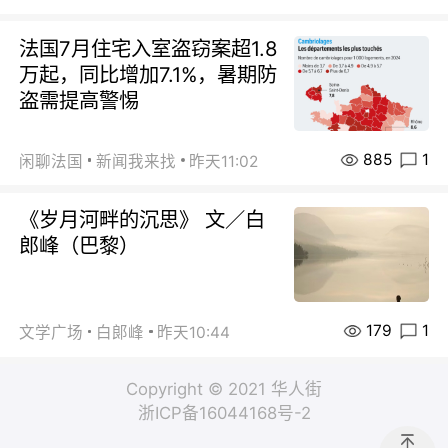
法国7月住宅入室盗窃案超1.8
万起，同比增加7.1%，暑期防
盗需提高警惕
885
1
闲聊法国
新闻我来找
昨天11:02
《岁月河畔的沉思》 文／白
郎峰（巴黎）
179
1
文学广场
白郞峰
昨天10:44
Copyright © 2021 华人街
浙ICP备16044168号-2