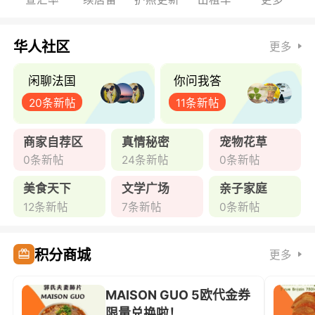
华人社区
更多
闲聊法国
你问我答
20条新帖
11条新帖
商家自荐区
真情秘密
宠物花草
0条新帖
24条新帖
0条新帖
美食天下
文学广场
亲子家庭
12条新帖
7条新帖
0条新帖
积分商城
更多
MAISON GUO 5欧代金券
限量兑换啦！ ...