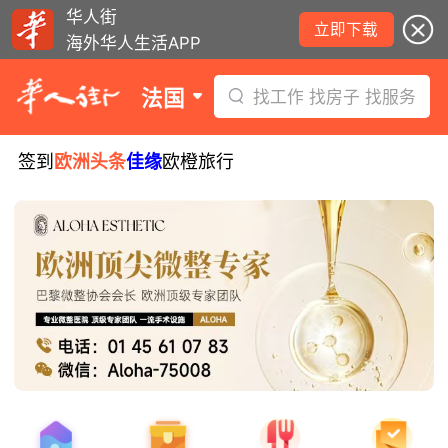
华人街
立即下载
海外华人生活APP
法国
找工作 找房子 找服务
签到
欧洲头条
佳缘
欧橙旅行