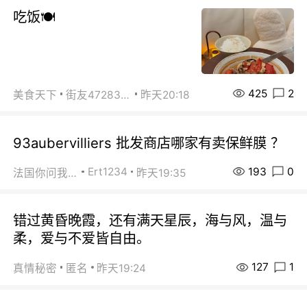
吃饭🍽️
425
2
美食天下
街友472838572
昨天20:18
93aubervilliers 批发商店哪家有卖保鲜膜 ？
193
0
Ert1234
法国你问我答
昨天19:35
错过黄昏晚霞，还有满天星辰，海与风，温与
柔，爱与不爱皆自由。
127
1
真情秘密
匿名
昨天19:24