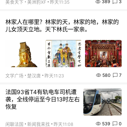
389
3
美食天下
美洲豹XF
昨天11:35
林家人在哪里？林家的天，林家的地，林家的
儿女顶天立地。天下林氏一家亲。
580
7
文学广场
楚汉唐
昨天11:23
法国93省T4有轨电车司机遭
袭，全线停运至今日13时左右
恢复
539
0
闲聊法国
新闻我来找
昨天11:08