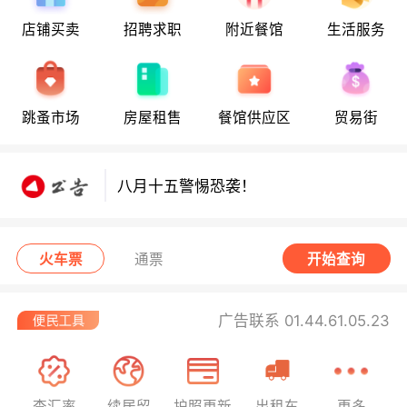
店铺买卖
招聘求职
附近餐馆
生活服务
八月十五警惕恐袭！
跳蚤市场
房屋租售
餐馆供应区
贸易街
八月十五警惕恐袭！
八月十五警惕恐袭！
火车票
通票
开始查询
广告联系 01.44.61.05.23
查汇率
续居留
护照更新
出租车
更多