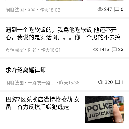
247
0
apd
闲聊法国
昨天18:08
遇到一个吃软饭的，我骂他吃软饭 他还不开
心，我说的是实话啊。。。你一个男的不去搞
1413
23
真情秘密
匿名
昨天16:21
求介绍离婚律师
320
1
闲聊法国
一路发一路发
昨天15:36
巴黎7区兑换店遭持枪抢劫 女
员工奋力反抗后嫌犯逃走