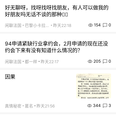
好无聊呀，找呀找呀找朋友，有人可以做我的
好朋友吗无话不谈的那种😮‍💨
154
0
闲聊法国
巴黎小卡拉咪
昨天22:18
94申请紧缺行业拿约会，2月申请的现在还没
约会下来有没有知道什么情况的？
205
0
闲聊法国
都一样
昨天22:17
因果
344
3
真情秘密
匿名
昨天21:56