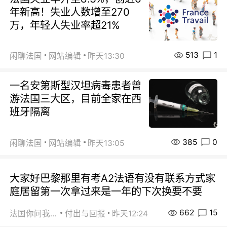
年新高！失业人数增至270
万，年轻人失业率超21%
513
1
闲聊法国
网站编辑
昨天13:30
一名安第斯型汉坦病毒患者曾
游法国三大区，目前全家在西
班牙隔离
385
0
闲聊法国
网站编辑
昨天13:05
大家好巴黎那里有考A2法语有没有联系方式家
庭居留第一次拿过来是一年的下次换要不要
662
15
法国你问我答
付出与回报
昨天12:24