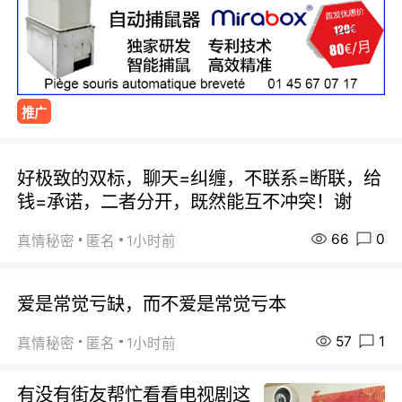
推广
好极致的双标，聊天=纠缠，不联系=断联，给
钱=承诺，二者分开，既然能互不冲突！谢
66
0
真情秘密
匿名
1小时前
爱是常觉亏缺，而不爱是常觉亏本
57
1
真情秘密
匿名
1小时前
有没有街友帮忙看看电视剧这