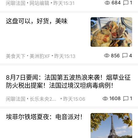
684
1
闲聊法国
网站编辑
昨天15:31
这盘可以，好货，美味
856
4
美食天下
美洲豹XF
昨天15:13
8月7日要闻：法国第五波热浪来袭！烟草业征
防火税出提案！法国过境汉坦病毒病例！
1608
1
闲聊法国
长乐未央2015
昨天15:06
埃菲尔铁塔夏夜：电音派对！