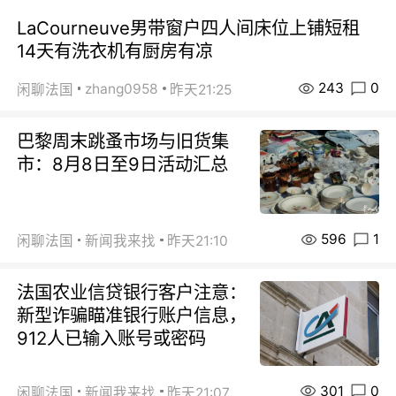
LaCourneuve男带窗户四人间床位上铺短租
14天有洗衣机有厨房有凉
243
0
zhang0958
闲聊法国
昨天21:25
巴黎周末跳蚤市场与旧货集
市：8月8日至9日活动汇总
596
1
闲聊法国
新闻我来找
昨天21:10
法国农业信贷银行客户注意：
新型诈骗瞄准银行账户信息，
912人已输入账号或密码
301
0
闲聊法国
新闻我来找
昨天21:07