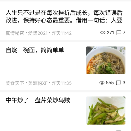
人生只不过是在每次挫折后成长，每次错误后
改进，保持好心态最重要。借用一句话：人要
271
7
真情秘密
愛諾2021
昨天11:42
自烧一碗面，简简单单
555
3
美食天下
美洲豹XF
昨天11:35
中午炒了一盘芹菜炒乌贼