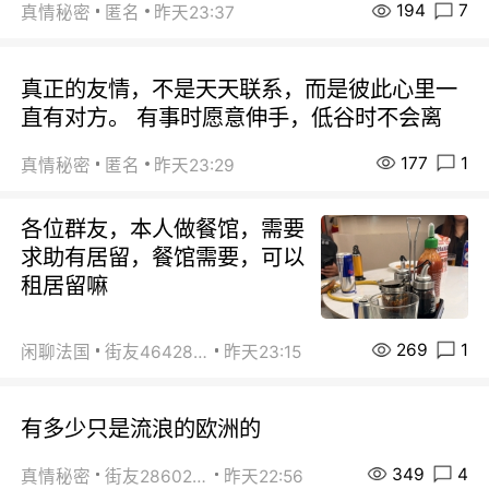
194
7
真情秘密
匿名
昨天23:37
真正的友情，不是天天联系，而是彼此心里一
直有对方。 有事时愿意伸手，低谷时不会离
177
1
真情秘密
匿名
昨天23:29
各位群友，本人做餐馆，需要
求助有居留，餐馆需要，可以
租居留嘛
269
1
闲聊法国
街友46428878
昨天23:15
有多少只是流浪的欧洲的
349
4
真情秘密
街友28602925
昨天22:56