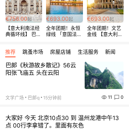
包拼房~
€756.00
€693.00
€693.00
起
起
起
【意大利南法经
全年团期！永恒
全年团期！文艺
典循环线】 巴黎
绿线 「意国法
金线 【意大利一
上下 所有日期铁
南」巴黎上下 去
地】 循环7日游
发！ 全程四星级
意大利 南法 99
全程693欧/人起
推荐
跳蚤市场
房屋店铺
生活服务
新闻
宾馆 108欧/天起
欧/天起 ~包拼房
每周铁发！
全程756欧/位
巴郞《秋游故乡散记》56云
阳张飞庙五 头在云阳
11
0
文学广场
巴郞q
15分钟前
大家好 今天 北京10点30 到 温州龙港中午13
点 00行李拿错了。里面有灰色