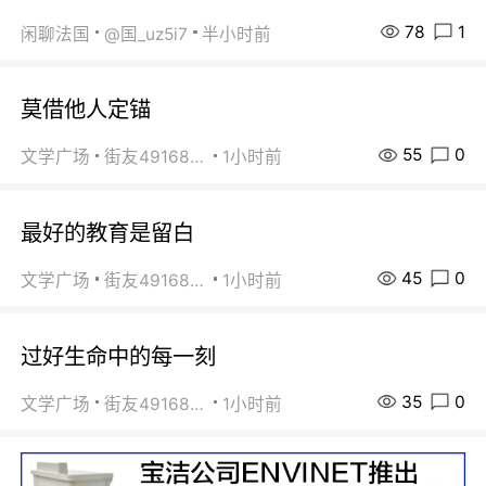
78
1
闲聊法国
@国_uz5i7
半小时前
莫借他人定锚
55
0
文学广场
街友49168527
1小时前
最好的教育是留白
45
0
文学广场
街友49168527
1小时前
过好生命中的每一刻
35
0
文学广场
街友49168527
1小时前