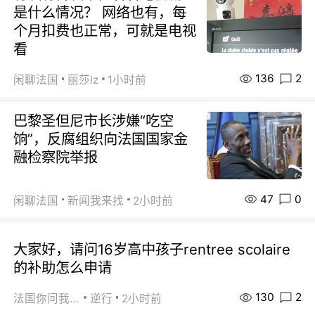
是什么情况？ 网络也有，每
个月扣费也正常，可就是电视
看
136
2
闲聊法国
丽莎lz
1小时前
巴黎圣但尼市长涉嫌“吃空
饷”，反腐组织向法国国家金
融检察院举报
47
0
闲聊法国
新闻我来找
2小时前
大家好，请问16岁高中孩子rentree scolaire
的补助怎么申请
130
2
法国你问我答
逆行
2小时前