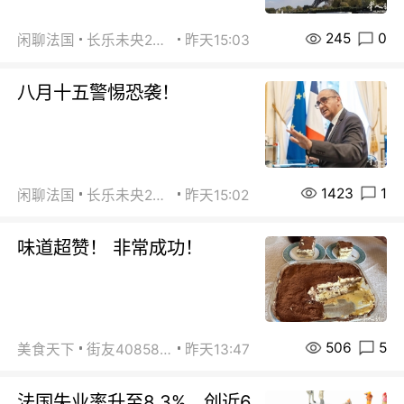
245
0
闲聊法国
长乐未央2015
昨天15:03
八月十五警惕恐袭！
1423
1
闲聊法国
长乐未央2015
昨天15:02
味道超赞！ 非常成功！
506
5
美食天下
街友40858442
昨天13:47
法国失业率升至8.3%，创近6