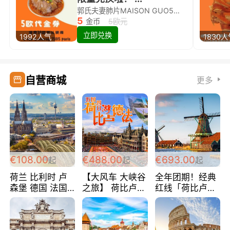
郭氏夫妻肺片MAISON GUO5欧代金券限量兑换啦！
5
金币
5欧元
立即兑换
1992人气
1830
自营商城
更多
€108.00
€488.00
€693.00
起
起
起
荷兰 比利时 卢
【大风车 大峡谷
全年团期！经典
森堡 德国 法国
之旅】 荷比卢德
红线「荷比卢德
超爽玩遍西欧 循
法 巴黎上下 经
法」七天循环 五
环线 全程四星宾
典五国四日游
国 仅售99欧/人/
馆 108欧/人/天
488欧/人
天！巴黎上下！