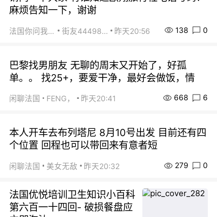
麻烦告知一下，谢谢
138
0
法国你问我答
街友44498484
昨天20:56
巴黎找男朋友 无聊的周末又开始了，好孤
单。。 找25+，要爱干净，最好会做饭，情
668
6
闲聊法国
FENG，
昨天20:41
本人开车去布列塔尼 8月10号出发 目前还有四
个位置 回程也可以带回来有意者短
279
0
闲聊法国
美女无敌
昨天20:32
法国优悦培训卫生知识小百科
第六百一十四回- 破损餐盘应