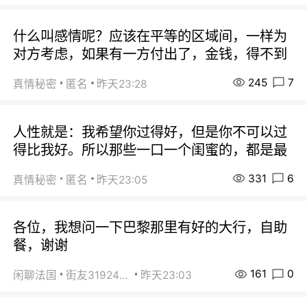
什么叫感情呢？应该在平等的区域间，一样为
对方考虑，如果有一方付出了，金钱，得不到
245
7
真情秘密
匿名
昨天23:28
人性就是：我希望你过得好，但是你不可以过
得比我好。所以那些一口一个闺蜜的，都是最
331
6
真情秘密
匿名
昨天23:05
各位，我想问一下巴黎那里有好的大行，自助
餐，谢谢
161
0
闲聊法国
街友31924072
昨天23:03