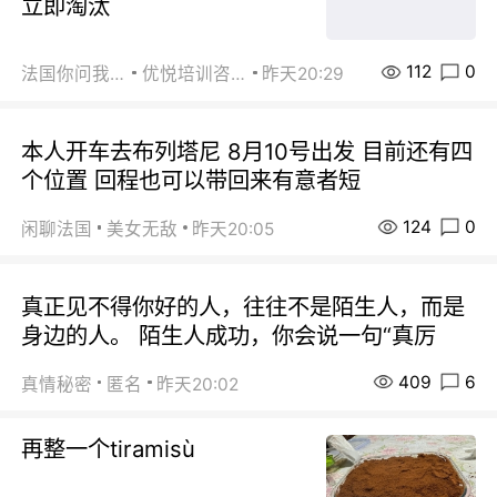
立即淘汰
112
0
法国你问我答
优悦培训咨询
昨天20:29
本人开车去布列塔尼 8月10号出发 目前还有四
个位置 回程也可以带回来有意者短
124
0
闲聊法国
美女无敌
昨天20:05
真正见不得你好的人，往往不是陌生人，而是
身边的人。 陌生人成功，你会说一句“真厉
409
6
真情秘密
匿名
昨天20:02
再整一个tiramisù