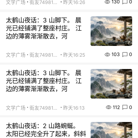
130
0
文学广场
街友74981146
昨天16:26
太鹤山夜话：3 山脚下。 晨
光已经铺满了整座村庄。 江
边的薄雾渐渐散去，河
103
0
文学广场
街友74981146
昨天16:25
太鹤山夜话：3 山脚下。 晨
光已经铺满了整座村庄。 江
边的薄雾渐渐散去，河
112
0
文学广场
街友74981146
昨天16:13
太鹤山夜话：2 山路蜿蜒。
太阳已经完全升了起来，斜斜