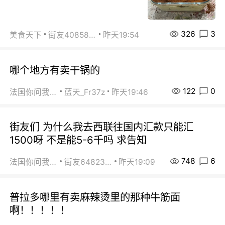
326
3
美食天下
街友40858442
昨天19:54
哪个地方有卖干锅的
122
0
法国你问我答
蓝天_Fr37z
昨天19:46
街友们 为什么我去西联往国内汇款只能汇
1500呀 不是能5-6千吗 求告知
748
6
法国你问我答
街友64823891
昨天19:09
普拉多哪里有卖麻辣烫里的那种牛筋面
啊！！！！！