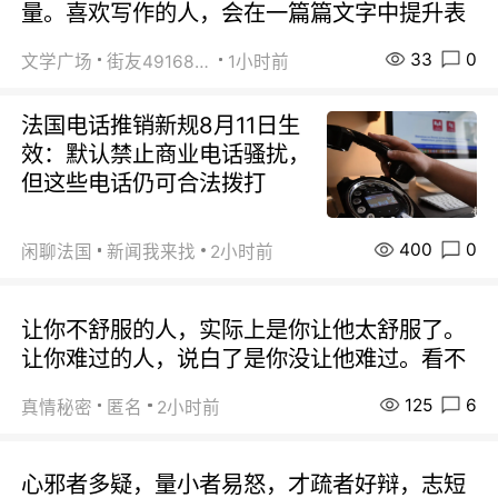
量。喜欢写作的人，会在一篇篇文字中提升表
33
0
文学广场
街友49168527
1小时前
法国电话推销新规8月11日生
效：默认禁止商业电话骚扰，
但这些电话仍可合法拨打
400
0
闲聊法国
新闻我来找
2小时前
让你不舒服的人，实际上是你让他太舒服了。
让你难过的人，说白了是你没让他难过。看不
125
6
真情秘密
匿名
2小时前
心邪者多疑，量小者易怒，才疏者好辩，志短