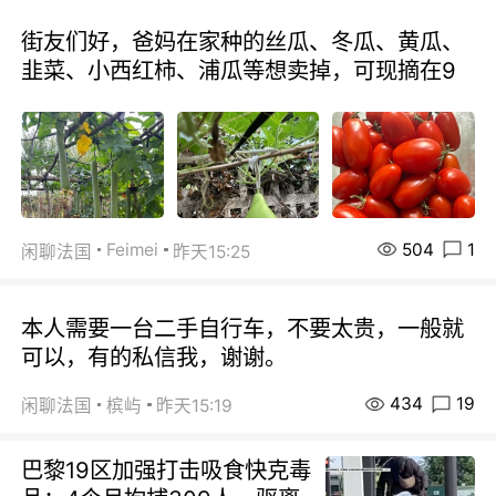
街友们好，爸妈在家种的丝瓜、冬瓜、黄瓜、
韭菜、小西红柿、浦瓜等想卖掉，可现摘在9
504
1
Feimei
闲聊法国
昨天15:25
本人需要一台二手自行车，不要太贵，一般就
可以，有的私信我，谢谢。
434
19
闲聊法国
槟屿
昨天15:19
巴黎19区加强打击吸食快克毒