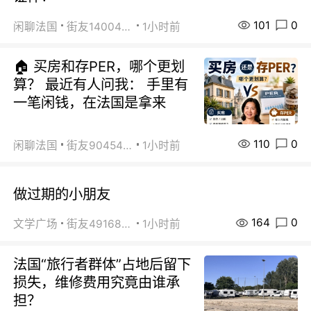
101
0
闲聊法国
街友14004820
1小时前
🏠 买房和存PER，哪个更划
算？ 最近有人问我： 手里有
一笔闲钱，在法国是拿来
110
0
闲聊法国
街友90454511
1小时前
做过期的小朋友
164
0
文学广场
街友49168527
1小时前
法国“旅行者群体”占地后留下
损失，维修费用究竟由谁承
担？