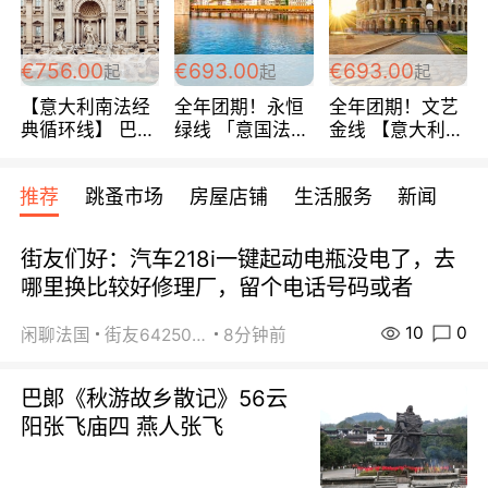
包拼房~
€756.00
€693.00
€693.00
起
起
起
【意大利南法经
全年团期！永恒
全年团期！文艺
典循环线】 巴黎
绿线 「意国法
金线 【意大利一
上下 所有日期铁
南」巴黎上下 去
地】 循环7日游
发！ 全程四星级
意大利 南法 99
全程693欧/人起
推荐
跳蚤市场
房屋店铺
生活服务
新闻
宾馆 108欧/天起
欧/天起 ~包拼房
每周铁发！
全程756欧/位
街友们好：汽车218i一键起动电瓶没电了，去
哪里换比较好修理厂，留个电话号码或者
10
0
闲聊法国
街友64250024
8分钟前
巴郞《秋游故乡散记》56云
阳张飞庙四 燕人张飞