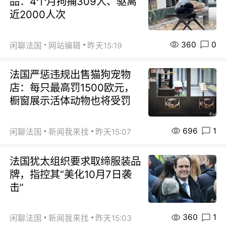
品：4个月拘捕309人、驱离
近2000人次
360
0
闲聊法国
网站编辑
昨天15:19
法国严惩违规出售猫狗宠物
店：每只最高罚1500欧元，
橱窗展示活体动物也将受罚
696
1
闲聊法国
新闻我来找
昨天15:07
法国犹太组织要求取缔服装品
牌，指控其“美化10月7日袭
击”
360
1
闲聊法国
新闻我来找
昨天15:03