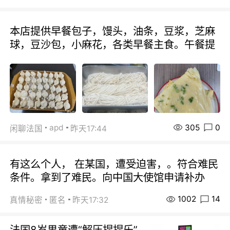
本店提供早餐包子，馒头，油条，豆浆，芝麻
球，豆沙包，小麻花，各类早餐主食。午餐提
305
0
apd
闲聊法国
昨天17:44
有这么个人， 在某国，遭受迫害，。符合难民
条件。拿到了难民。向中国大使馆申请补办
1002
14
真情秘密
匿名
昨天17:32
法国8岁男童遭“解压捏捏乐”