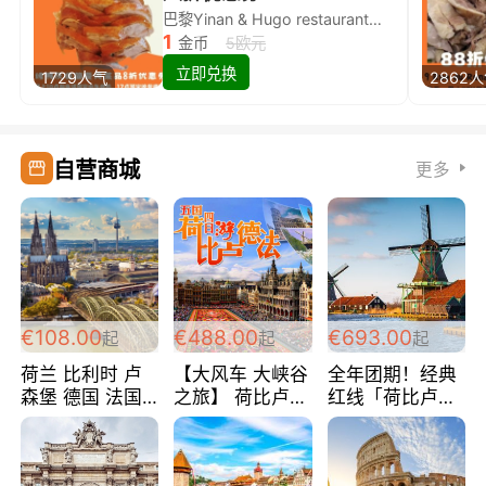
巴黎Yinan & Hugo restaurant除简餐类全场8折
1
金币
5欧元
立即兑换
1729人气
2862
自营商城
更多
€108.00
€488.00
€693.00
起
起
起
荷兰 比利时 卢
【大风车 大峡谷
全年团期！经典
森堡 德国 法国
之旅】 荷比卢德
红线「荷比卢德
超爽玩遍西欧 循
法 巴黎上下 经
法」七天循环 五
环线 全程四星宾
典五国四日游
国 仅售99欧/人/
馆 108欧/人/天
488欧/人
天！巴黎上下！