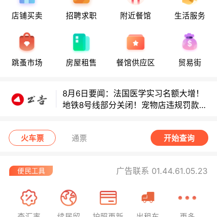
8月6日要闻：法国医学实习名额大增！
店铺买卖
招聘求职
附近餐馆
生活服务
地铁8号线部分关闭！宠物店违规罚款出
炉！
巴黎地铁音乐家海选启动！
跳蚤市场
房屋租售
餐馆供应区
贸易街
8月6日要闻：法国医学实习名额大增！
地铁8号线部分关闭！宠物店违规罚款出
炉！
巴黎地铁音乐家海选启动！
火车票
通票
开始查询
广告联系 01.44.61.05.23
查汇率
续居留
护照更新
出租车
更多