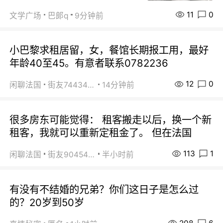
11
0
文学广场
巴郞q
9分钟前
小巴黎求租居留，女，餐馆长期报工用，最好
年龄40至45。有意者联系0782236
12
0
闲聊法国
街友74434350
14分钟前
很多房东可能觉得： 租客搬走以后，换一个新
租客，我就可以重新定租金了。 但在法国
113
1
闲聊法国
街友90454511
半小时前
有没有不结婚的兄弟？你们这日子是怎么过
的？20岁到50岁