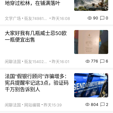
地穿过松林，在铺满落叶
90
0
文学广场
街友74981146
昨天16:08
大家好我有几瓶威士忌50欧
一瓶便宜出售
776
6
闲聊法国
街友15402223
昨天16:01
法国“假银行顾问”诈骗增多：
宪兵提醒牢记这3点，验证码
千万别告诉别人
804
2
闲聊法国
网站编辑
昨天15:39