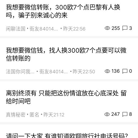
我想要微信转账，300欧7个点巴黎有人换
吗，骗子别来诚心的来
255
3
闲聊法国
街友84014588
昨天22:56
我想要微信钱，找人换300欧7个点要可以微
信转账的
136
0
法国你问我答
街友84014588
昨天22:50
离别终须有 只能把这份情谊放在心底深处 留
给时间吧
247
8
真情秘密
匿名
昨天21:12
请问一下大家 有谁知道欧翔旅行社电话号码？