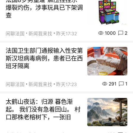
爆裂灼伤，涉事玩具已下架调
查
1000
2
闲聊法国
新闻我来找
昨天17:32
法国卫生部门通报输入性安第
斯汉坦病毒病例，患者已在西
班牙隔离
291
1
闲聊法国
新闻我来找
昨天17:23
太鹤山夜话：归源 暮色渐
起。 我们没有急着回山。 村
口那株老榕树下，一张旧