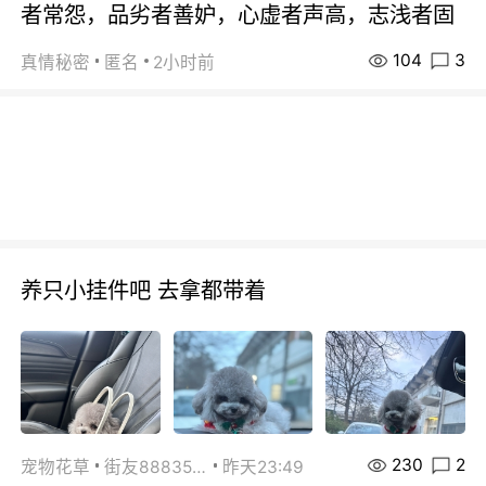
者常怨，品劣者善妒，心虚者声高，志浅者固
104
3
真情秘密
匿名
2小时前
养只小挂件吧 去拿都带着
230
2
宠物花草
街友88835518
昨天23:49