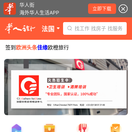
华人街
立即下载
海外华人生活APP
法国
找工作 找房子 找服务
签到
欧洲头条
佳缘
欧橙旅行