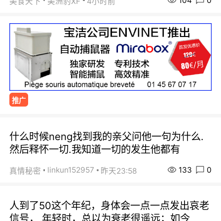
104
0
美食天下
美洲豹XF
4小时前
推广
什么时候neng找到我的亲父问他一句为什么.
然后释怀一切.我知道一切的发生他都有
133
0
linkun152957
真情秘密
昨天23:58
人到了50这个年纪，身体会一点一点发出哀老
信号， 年轻时，总以为衰老很遥远；如今