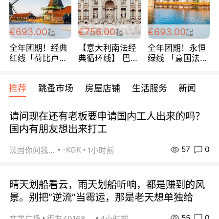
€693.00
€756.00
€693.00
起
起
起
全年团期！经典
【意大利南法经
全年团期！永恒
红线「荷比卢德
典循环线】 巴黎
绿线 「意国法
法」七天循环 五
上下 所有日期铁
南」巴黎上下 去
国 仅售99欧/人/
发！ 全程四星级
意大利 南法 99
推荐
跳蚤市场
房屋店铺
生活服务
新闻
天！巴黎上下！
宾馆 108欧/天起
欧/天起 ~包拼房
包拼房~
全程756欧/位
请问现在还有老板要申请国内工人出来的吗？
国内有朋友想出来打工
57
0
-KGK
法国你问我答
1小时前
晴天划船看云，雨天划船听响，都是赚到的风
景。别把“逆流”当霉运，那是老天想单独给
55
0
文学广场
街友49168527
4小时前