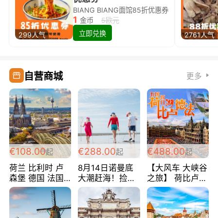
BIANG BIANG面馆85折优惠券
1
金币
5欧元
立即兑换
299人气
2761人气
自营商城
更多
€108.00
€288.00
€488.00
起
起
起
荷兰 比利时 卢
8月14日诺曼底
【大风车 大峡谷
森堡 德国 法国
大潮赶海！捡海
之旅】 荷比卢德
超爽玩遍西欧 循
鲜！轻轻松松海
法 巴黎上下 经
环线 全程四星宾
边爽玩三日游
典五国四日游
馆 108欧/人/天
288欧/人
488欧/人