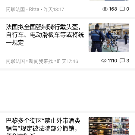
168
0
Ritta
闲聊法国
昨天18:17
法国拟全国强制骑行戴头盔，
自行车、电动滑板车等或将统
一规定
1110
3
闲聊法国
新闻我来找
昨天17:46
巴黎多个街区“禁止外带酒类
销售”规定被法院部分撤销，