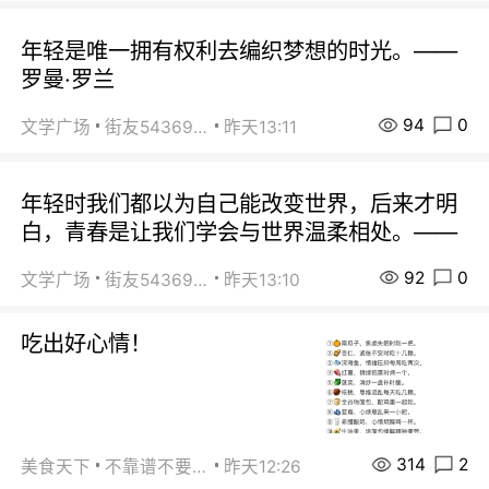
年轻是唯一拥有权利去编织梦想的时光。——
罗曼·罗兰
94
0
文学广场
街友54369822
昨天13:11
年轻时我们都以为自己能改变世界，后来才明
白，青春是让我们学会与世界温柔相处。——
92
0
文学广场
街友54369822
昨天13:10
吃出好心情！
314
2
美食天下
不靠谱不要联系
昨天12:26