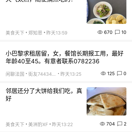
670
10
美食天下
郑知恩
昨天13:59
小巴黎求租居留，女，餐馆长期报工用，最好
年龄40至45。有意者联系0782236
125
0
闲聊法国
街友74434350
昨天13:25
邻居还分了大饼给我们吃，真
好
704
2
美食天下
美洲豹XF
昨天13:22