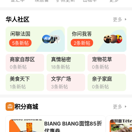
华人社区
更多
闲聊法国
你问我答
5条新帖
2条新帖
商家自荐区
真情秘密
宠物花草
0条新帖
18条新帖
0条新帖
美食天下
文学广场
亲子家庭
1条新帖
3条新帖
0条新帖
积分商城
更多
BIANG BIANG面馆85折
优惠券