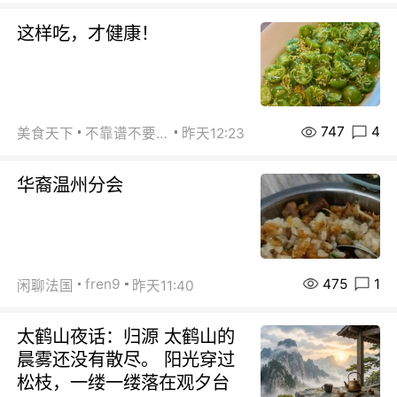
这样吃，才健康！
747
4
美食天下
不靠谱不要联系
昨天12:23
华裔温州分会
475
1
fren9
闲聊法国
昨天11:40
太鹤山夜话：归源 太鹤山的
晨雾还没有散尽。 阳光穿过
松枝，一缕一缕落在观夕台