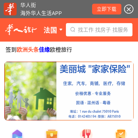
华人街
立即下载
海外华人生活APP
法国
找工作 找房子 找服务
签到
欧洲头条
佳缘
欧橙旅行
8月5日要闻：易捷航空八月罢工预警！
数字度假支票使用受限！警惕网络募捐
骗局！
无栏杆收费站逃费将重罚！