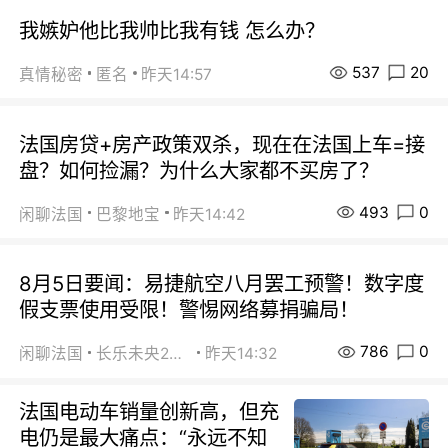
我嫉妒他比我帅比我有钱 怎么办？
537
20
真情秘密
匿名
昨天14:57
法国房贷+房产政策双杀，现在在法国上车=接
盘？如何捡漏？为什么大家都不买房了？
493
0
闲聊法国
巴黎地宝
昨天14:42
8月5日要闻：易捷航空八月罢工预警！数字度
假支票使用受限！警惕网络募捐骗局！
786
0
闲聊法国
长乐未央2015
昨天14:32
法国电动车销量创新高，但充
电仍是最大痛点：“永远不知