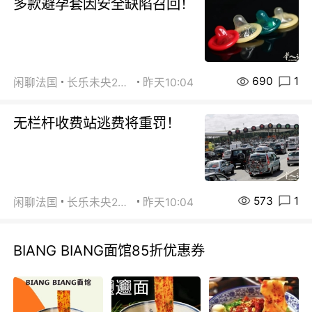
多款避孕套因安全缺陷召回！
690
1
闲聊法国
长乐未央2015
昨天10:04
无栏杆收费站逃费将重罚！
573
1
闲聊法国
长乐未央2015
昨天10:04
BIANG BIANG面馆85折优惠券