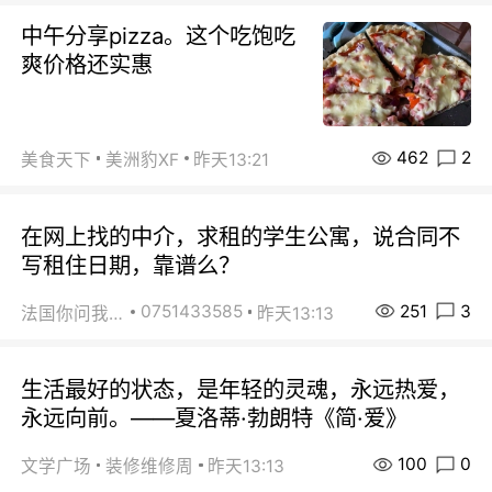
中午分享pizza。这个吃饱吃
爽价格还实惠
462
2
美食天下
美洲豹XF
昨天13:21
在网上找的中介，求租的学生公寓，说合同不
写租住日期，靠谱么？
251
3
0751433585
法国你问我答
昨天13:13
生活最好的状态，是年轻的灵魂，永远热爱，
永远向前。——夏洛蒂·勃朗特《简·爱》
100
0
文学广场
装修维修周
昨天13:13