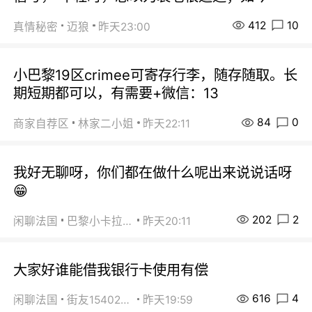
412
10
真情秘密
迈狼
昨天23:00
小巴黎19区crimee可寄存行李，随存随取。长
期短期都可以，有需要+微信：13
84
0
商家自荐区
林家二小姐
昨天22:11
我好无聊呀，你们都在做什么呢出来说说话呀
😁
202
2
闲聊法国
巴黎小卡拉咪
昨天20:11
大家好谁能借我银行卡使用有偿
616
4
闲聊法国
街友15402223
昨天19:59