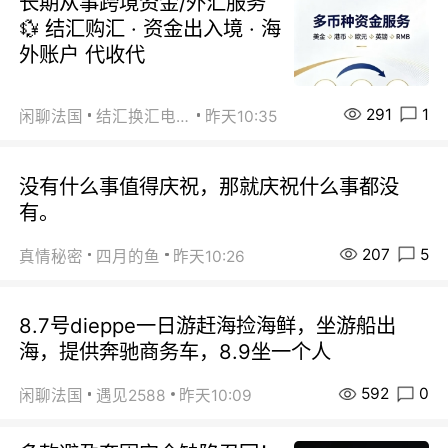
长期从事跨境资金/外汇服务
💱 结汇购汇 · 资金出入境 · 海
外账户 代收代
291
1
闲聊法国
结汇换汇电汇
昨天10:35
没有什么事值得庆祝，那就庆祝什么事都没
有。
207
5
真情秘密
四月的鱼
昨天10:26
8.7号dieppe一日游赶海捡海鲜，坐游船出
海，提供奔驰商务车，8.9坐一个人
592
0
闲聊法国
遇见2588
昨天10:09