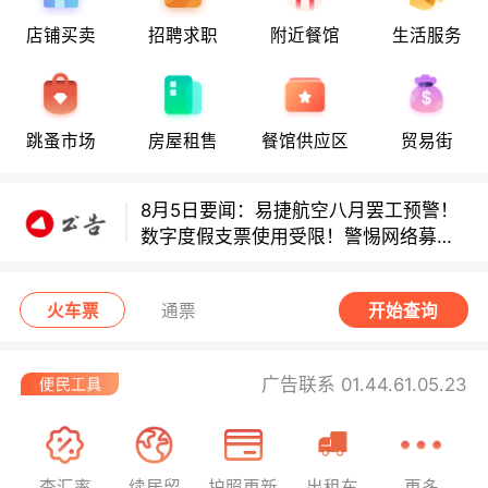
店铺买卖
招聘求职
附近餐馆
生活服务
多款避孕套因安全缺陷召回！
跳蚤市场
房屋租售
餐馆供应区
贸易街
多款避孕套因安全缺陷召回！
8月5日要闻：易捷航空八月罢工预警！
数字度假支票使用受限！警惕网络募捐
骗局！
无栏杆收费站逃费将重罚！
火车票
通票
开始查询
广告联系 01.44.61.05.23
查汇率
续居留
护照更新
出租车
更多