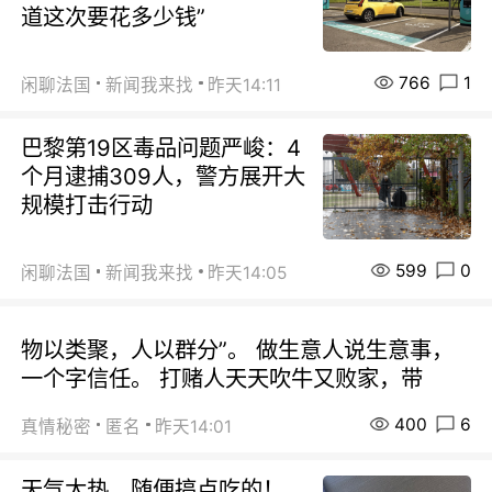
道这次要花多少钱”
766
1
闲聊法国
新闻我来找
昨天14:11
巴黎第19区毒品问题严峻：4
个月逮捕309人，警方展开大
规模打击行动
599
0
闲聊法国
新闻我来找
昨天14:05
物以类聚，人以群分”。 做生意人说生意事，
一个字信任。 打赌人天天吹牛又败家，带
400
6
真情秘密
匿名
昨天14:01
天气太热，随便搞点吃的！