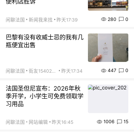
便利店胜诉
280
0
闲聊法国
新闻我来找
昨天17:39
巴黎有没有收威士忌的我有几
瓶便宜出售
447
0
闲聊法国
街友15402223
昨天17:34
法国圣但尼宣布：2026年秋
季开学，小学生可免费领取学
习用品
1006
15
闲聊法国
网站编辑
昨天16:45