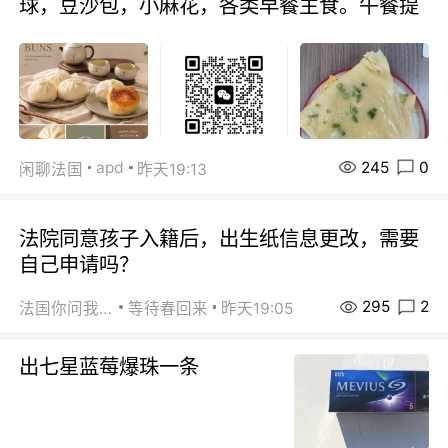
球，豆沙包，小麻花，各类早餐主食。午餐提
245
0
apd
闲聊法国
昨天19:13
法院同意孩子入籍后，出生纸信息更改，需要
自己申请吗？
295
2
法国你问我答
等待春回来
昨天19:05
出七星蓝莓爆珠一条