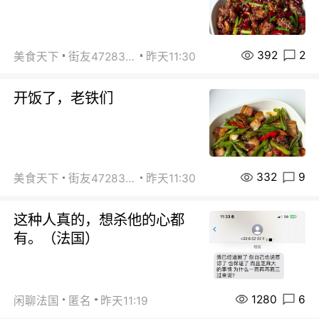
392
2
美食天下
街友472838572
昨天11:30
开饭了，老铁们
332
9
美食天下
街友472838572
昨天11:30
这种人真的，想杀他的心都
有。（法国）
1280
6
闲聊法国
匿名
昨天11:19