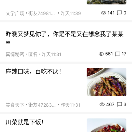
141
0
文学广场
街友74981146
昨天11:39
昨晚又梦见你了，你是不是又在想念我了某某
w
561
17
真情秘密
匿名
昨天11:31
麻辣口味，百吃不厌！
467
3
美食天下
街友472838572
昨天11:31
川菜就是下饭！