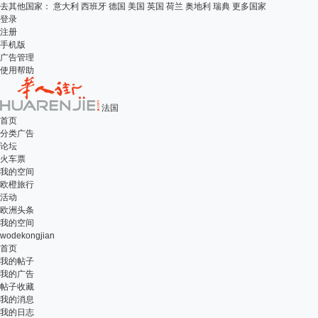
去其他国家：
意大利
西班牙
德国
美国
英国
荷兰
奥地利
瑞典
更多国家
登录
注册
手机版
广告管理
使用帮助
法国
首页
分类广告
论坛
火车票
我的空间
欧橙旅行
活动
欧洲头条
我的空间
wodekongjian
首页
我的帖子
我的广告
帖子收藏
我的消息
我的日志