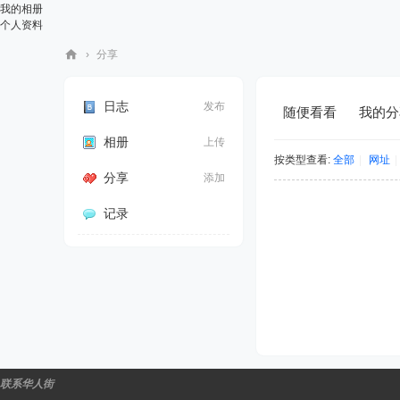
我的相册
个人资料
›
分享
华
人
日志
发布
随便看看
我的分
街
相册
上传
网
按类型查看:
全部
|
网址
|
分享
添加
记录
联系华人街