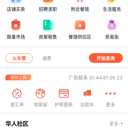
店铺买卖
招聘求职
附近餐馆
生活服务
跳蚤市场
房屋租售
餐馆供应区
贸易街
火车票
通票
开始查询
广告联系 01.44.61.05.23
查汇率
续居留
护照更新
出租车
更多
华人社区
更多