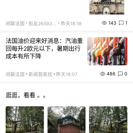
143
1
闲聊法国
街友26592800
昨天18:18
法国油价迎来好消息：汽油重
回每升2欧元以下，暑期出行
成本有所下降
486
0
闲聊法国
新闻我来找
昨天18:07
逛逛，看看 。。