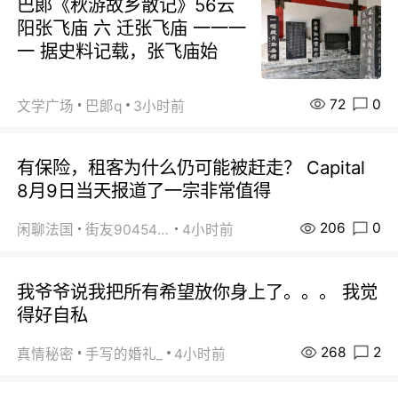
巴郞《秋游故乡散记》56云
阳张飞庙 六 迁张飞庙 一一一
一 据史料记载，张飞庙始
72
0
文学广场
巴郞q
3小时前
有保险，租客为什么仍可能被赶走？ Capital
8月9日当天报道了一宗非常值得
206
0
闲聊法国
街友90454511
4小时前
我爷爷说我把所有希望放你身上了。。。 我觉
得好自私
268
2
真情秘密
手写的婚礼_
4小时前