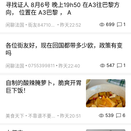
寻找证人 8月6号 晚上19h50 在A3往巴黎方
向， 位置在 A3巴黎 ， A
699
1
闲聊法国
街友84710671
昨天22:52
各位街友好，现在回国都带多少欧，政策有变
吗
547
1
0755399811
闲聊法国
昨天22:40
自制的酸辣腌萝卜，脆爽开胃
巨下饭！
539
6
美食天下
不靠谱不要联系
昨天20:51