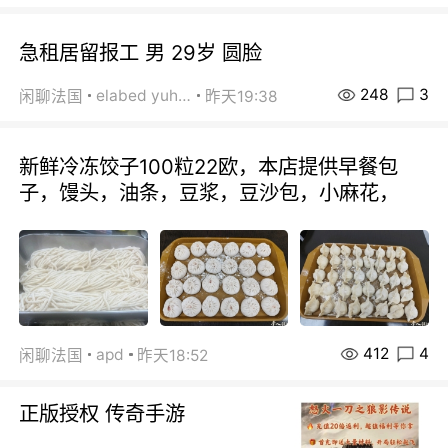
急租居留报工 男 29岁 圆脸
248
3
elabed yuhua
闲聊法国
昨天19:38
新鲜冷冻饺子100粒22欧，本店提供早餐包
子，馒头，油条，豆浆，豆沙包，小麻花，
412
4
apd
闲聊法国
昨天18:52
正版授权 传奇手游