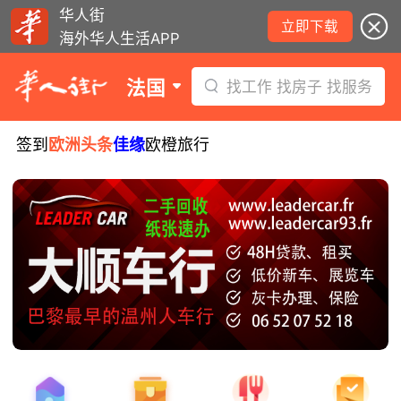
华人街
立即下载
海外华人生活APP
法国
找工作 找房子 找服务
签到
欧洲头条
佳缘
欧橙旅行