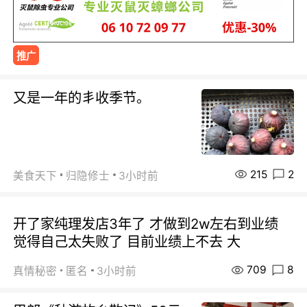
推广
又是一年的丯收季节。
215
2
美食天下
归隐修士
3小时前
开了家纯理发店3年了 才做到2w左右到业绩
觉得自己太失败了 目前业绩上不去 大
709
8
真情秘密
匿名
3小时前