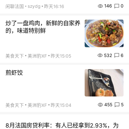
146
0
szydg
闲聊法国
昨天16:16
炒了一盘鸡肉，新鲜的自家养
的，味道特别鲜
532
6
美食天下
美洲豹XF
昨天15:05
煎虾饺
455
5
美食天下
美洲豹XF
昨天15:04
8月法国房贷利率：有人已经拿到2.93%，为