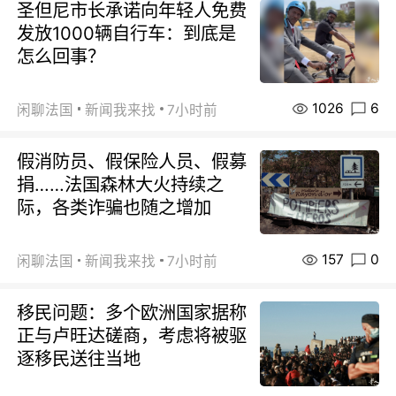
圣但尼市长承诺向年轻人免费
发放1000辆自行车：到底是
怎么回事？
1026
6
闲聊法国
新闻我来找
7小时前
假消防员、假保险人员、假募
捐……法国森林大火持续之
际，各类诈骗也随之增加
157
0
闲聊法国
新闻我来找
7小时前
移民问题：多个欧洲国家据称
正与卢旺达磋商，考虑将被驱
逐移民送往当地