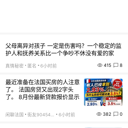
父母离异对孩子 一定是伤害吗？一个稳定的监
护人和抚养关系比一个争吵不休没有爱的家
415
8
真情秘密
匿名
6小时前
最近准备在法国买房的人注意
了。 法国房贷又出现2字头
了。 8月份最新贷款报价显示
382
0
闲聊法国
街友90454511
6小时前