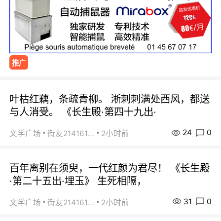
推广
叶枯红藕，条疏青柳。 淅刺刺满处西风，都送
与人消受。 《长生殿·第四十九出·
24
0
文学广场
街友21416156
2小时前
百年离别在须臾，一代红颜为君尽！ 《长生殿
·第二十五出·埋玉》 生死相隔，
31
0
文学广场
街友21416156
2小时前