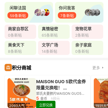
闲聊法国
你问我答
59条新帖
7条新帖
商家自荐区
真情秘密
宠物花草
0条新帖
65条新帖
2条新帖
美食天下
文学广场
亲子家庭
8条新帖
14条新帖
0条新帖
积分商城
更多
MAISON GUO 5欧代金券
限量兑换啦！ ...
郭氏夫妻肺片MAISON GUO5欧代金券限量兑换啦！
5
金币
5欧元
立即兑换
2093人气
1931人