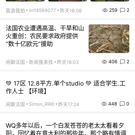
259
2
lin14589077
我游我拍
昨天18:06
法国农业遭遇高温、干旱和山
火重创：农民要求政府提供
“数十亿欧元”援助
406
2
闲聊法国
新闻我来找
昨天18:03
💚 17区 12.8平方.单个studio 💚 适合学生.工
作人士 【环境】
448
0
Simon_RIRIl
闲聊法国
昨天17:24
WQ多年以后，一个白发苍苍的老太太看着夕
阳，回忆着在意大利的那些年，那个略有情调