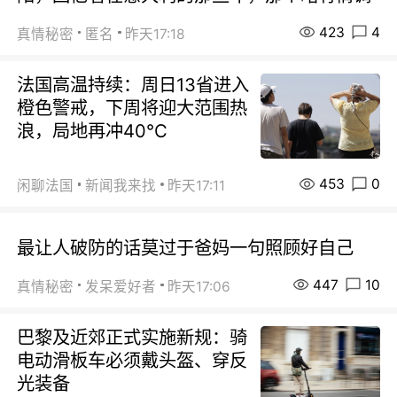
423
4
真情秘密
匿名
昨天17:18
法国高温持续：周日13省进入
橙色警戒，下周将迎大范围热
浪，局地再冲40℃
453
0
闲聊法国
新闻我来找
昨天17:11
最让人破防的话莫过于爸妈一句照顾好自己
447
10
真情秘密
发呆爱好者
昨天17:06
巴黎及近郊正式实施新规：骑
电动滑板车必须戴头盔、穿反
光装备