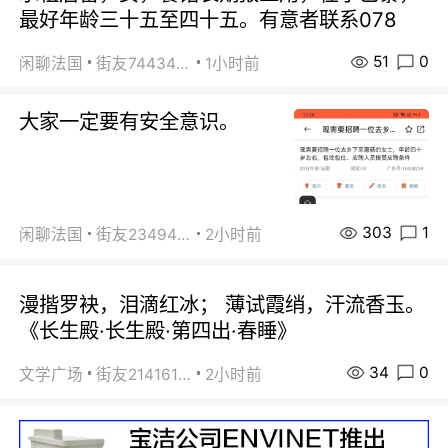
最好年龄三十五至四十五。有意者联系078
51
0
闲聊法国
街友74434350
1小时前
大家一定要有安全意识。
303
1
闲聊法国
街友23494008
2小时前
漫揩罗袂，泪滴红冰； 薄试霞绡，汗流香玉。
《长生殿·长生殿·第四出·春睡》
34
0
文学广场
街友21416156
2小时前