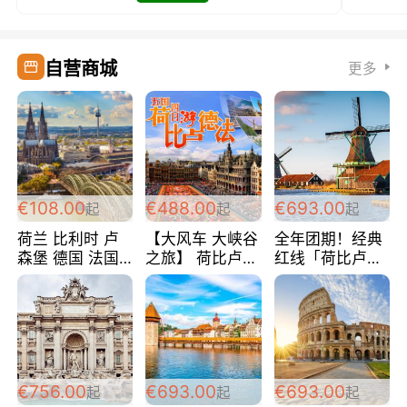
自营商城
更多
€108.00
€488.00
€693.00
起
起
起
荷兰 比利时 卢
【大风车 大峡谷
全年团期！经典
森堡 德国 法国
之旅】 荷比卢德
红线「荷比卢德
超爽玩遍西欧 循
法 巴黎上下 经
法」七天循环 五
环线 全程四星宾
典五国四日游
国 仅售99欧/人/
馆 108欧/人/天
488欧/人
天！巴黎上下！
包拼房~
€756.00
€693.00
€693.00
起
起
起