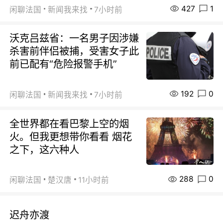
427
1
闲聊法国
新闻我来找
7小时前
沃克吕兹省：一名男子因涉嫌
杀害前伴侣被捕，受害女子此
前已配有“危险报警手机”
192
0
闲聊法国
新闻我来找
7小时前
全世界都在看巴黎上空的烟
火。但我更想带你看看 烟花
之下，这六种人
288
0
闲聊法国
楚汉唐
11小时前
迟舟亦渡