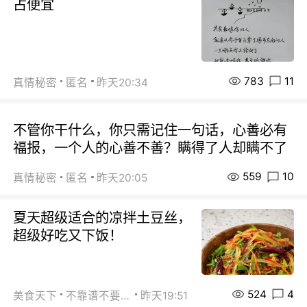
占便宜
783
11
真情秘密
匿名
昨天20:34
不管你干什么，你只需记住一句话，心善必有
福报，一个人的心善不善？瞒得了人却瞒不了
559
10
真情秘密
匿名
昨天20:05
夏天超级适合的凉拌土豆丝，
超级好吃又下饭！
524
4
美食天下
不靠谱不要联系
昨天19:51