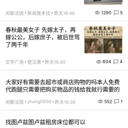
1290
5
闲聊法国
新闻我来找
昨天16:46
春秋最美女子 先嫁太子，再
嫁公公，后嫁庶子，被后世骂
了两千年
604
4
文学广场
楚汉唐
昨天16:45
大家好有需要去超市或商店购物的吗本人免费
代跑腿只需要把购买物品的钱给我就行需要的
552
1
zhang0958
闲聊法国
昨天16:29
找图卢兹图卢兹租房床位都可以