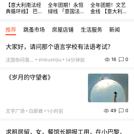
【意大利南法经
全年团期！永恒
全年团期！文艺
典循环线】 巴黎
绿线 「意国法
金线 【意大利一
上下 所有日期铁
南」巴黎上下 去
地】 循环7日游
发！ 全程四星级
意大利 南法 99
全程693欧/人起
推荐
跳蚤市场
房屋店铺
生活服务
新闻
宾馆 108欧/天起
欧/天起 ~包拼房
每周铁发！
全程756欧/位
大家好，请问那个语言学校有法语考试？
16
0
shibushijiu
法国你问我答
14分钟前
《岁月的守望者》
49
0
文学广场
白郞峰
1小时前
求租居留，女，餐馆长期报工用，在小巴黎，