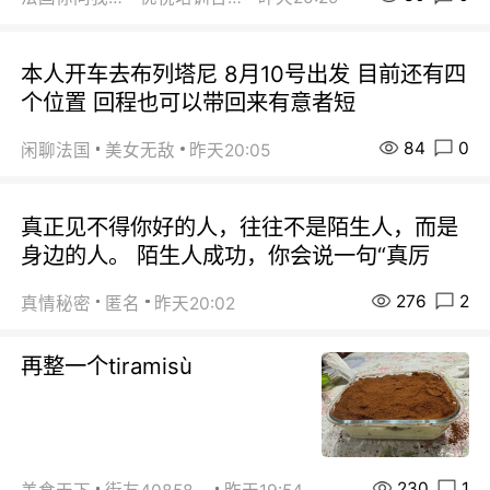
本人开车去布列塔尼 8月10号出发 目前还有四
个位置 回程也可以带回来有意者短
84
0
闲聊法国
美女无敌
昨天20:05
真正见不得你好的人，往往不是陌生人，而是
身边的人。 陌生人成功，你会说一句“真厉
276
2
真情秘密
匿名
昨天20:02
再整一个tiramisù
230
1