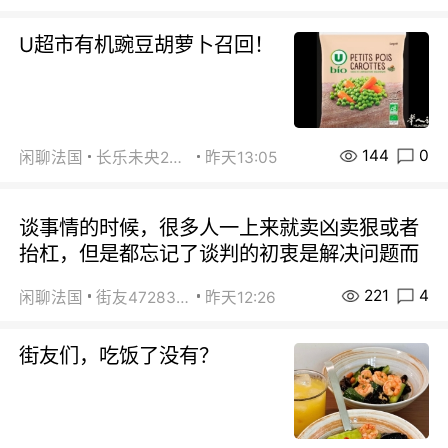
U超市有机豌豆胡萝卜召回！
144
0
闲聊法国
长乐未央2015
昨天13:05
谈事情的时候，很多人一上来就卖凶卖狠或者
抬杠，但是都忘记了谈判的初衷是解决问题而
221
4
闲聊法国
街友472838572
昨天12:26
街友们，吃饭了没有？