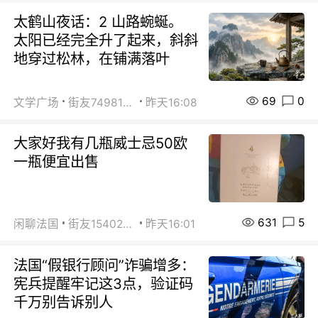
太鹤山夜话：2 山路蜿蜒。
太阳已经完全升了起来，斜斜
地穿过松林，在铺满落叶
69
0
文学广场
街友74981146
昨天16:08
大家好我有几瓶威士忌50欧
一瓶便宜出售
631
5
闲聊法国
街友15402223
昨天16:01
法国“假银行顾问”诈骗增多：
宪兵提醒牢记这3点，验证码
千万别告诉别人