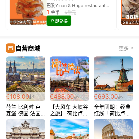
巴黎Yinan & Hugo restaurant除简餐类全场8折
1
金币
5欧元
立即兑换
1729人气
2862
自营商城
更多
€108.00
€488.00
€693.00
起
起
起
荷兰 比利时 卢
【大风车 大峡谷
全年团期！经典
森堡 德国 法国
之旅】 荷比卢德
红线「荷比卢德
超爽玩遍西欧 循
法 巴黎上下 经
法」七天循环 五
环线 全程四星宾
典五国四日游
国 仅售99欧/人/
馆 108欧/人/天
488欧/人
天！巴黎上下！