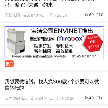
吗，骗子别来诚心的来
60
0
闲聊法国
街友84014588
昨天22:56
推广
我想要微信钱，找人换300欧7个点要可以微
信转账的
49
0
法国你问我答
街友84014588
昨天22:50