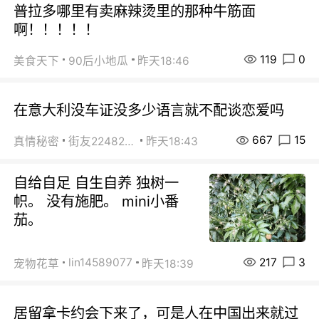
普拉多哪里有卖麻辣烫里的那种牛筋面
啊！！！！！
119
0
美食天下
90后小地瓜
昨天18:46
在意大利没车证没多少语言就不配谈恋爱吗
667
15
真情秘密
街友22482465
昨天18:43
自给自足 自生自养 独树一
帜。 没有施肥。 mini小番
茄。
217
3
lin14589077
宠物花草
昨天18:39
居留拿卡约会下来了，可是人在中国出来就过