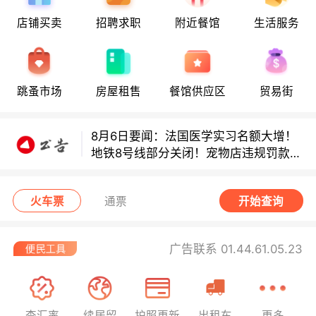
店铺买卖
招聘求职
附近餐馆
生活服务
8月6日要闻：法国医学实习名额大增！
地铁8号线部分关闭！宠物店违规罚款出
炉！
巴黎地铁音乐家海选启动！
跳蚤市场
房屋租售
餐馆供应区
贸易街
8月6日要闻：法国医学实习名额大增！
地铁8号线部分关闭！宠物店违规罚款出
炉！
巴黎地铁音乐家海选启动！
火车票
通票
开始查询
广告联系 01.44.61.05.23
查汇率
续居留
护照更新
出租车
更多