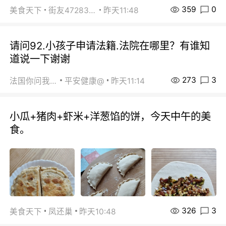
359
0
美食天下
街友472838572
昨天11:48
请问92.小孩子申请法籍.法院在哪里？有谁知
道说一下谢谢
273
3
法国你问我答
平安健康@
昨天11:14
小瓜+猪肉+虾米+洋葱馅的饼，今天中午的美
食。
326
3
美食天下
凤还巢
昨天10:48