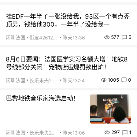
挂EDF一年半了一张没给我，93区一个有点秃
顶男，钱给他300，一年半了没给我一
577
5
闲聊法国
街友42612092
昨天13:36
8月6日要闻：法国医学实习名额大增！地铁8
号线部分关闭！宠物店违规罚款出炉！
1005
0
闲聊法国
长乐未央2015
昨天13:24
巴黎地铁音乐家海选启动！
297
1
闲聊法国
长乐未央2015
昨天13:06