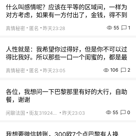
什么叫感情呢？应该在平等的区域间，一样为
对方考虑，如果有一方付出了，金钱，得不到
55
1
真情秘密
匿名
昨天23:28
人性就是：我希望你过得好，但是你不可以过
得比我好。所以那些一口一个闺蜜的，都是最
106
2
真情秘密
匿名
昨天23:05
各位，我想问一下巴黎那里有好的大行，自助
餐，谢谢
55
0
闲聊法国
街友31924072
昨天23:03
我想要微信转账，300欧7个点巴黎有人换