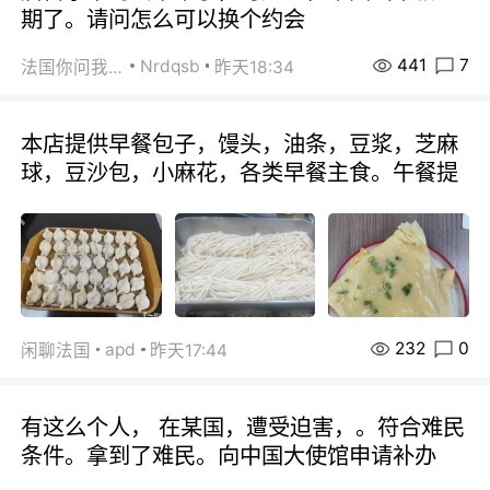
期了。请问怎么可以换个约会
441
7
Nrdqsb
法国你问我答
昨天18:34
本店提供早餐包子，馒头，油条，豆浆，芝麻
球，豆沙包，小麻花，各类早餐主食。午餐提
232
0
apd
闲聊法国
昨天17:44
有这么个人， 在某国，遭受迫害，。符合难民
条件。拿到了难民。向中国大使馆申请补办