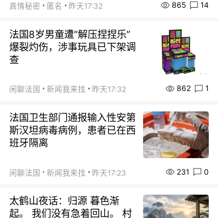
865
14
真情秘密
匿名
昨天17:32
法国8岁男童遭“解压捏捏乐”
爆裂灼伤，涉事玩具已下架调
查
862
1
闲聊法国
新闻我来找
昨天17:32
法国卫生部门通报输入性安第
斯汉坦病毒病例，患者已在西
班牙隔离
231
0
闲聊法国
新闻我来找
昨天17:23
太鹤山夜话：归源 暮色渐
起。 我们没有急着回山。 村