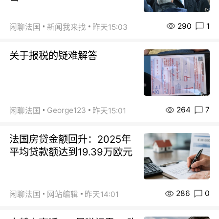
290
1
闲聊法国
新闻我来找
昨天15:03
关于报税的疑难解答
264
7
George123
闲聊法国
昨天15:01
法国房贷金额回升：2025年
平均贷款额达到19.39万欧元
286
0
闲聊法国
网站编辑
昨天14:01