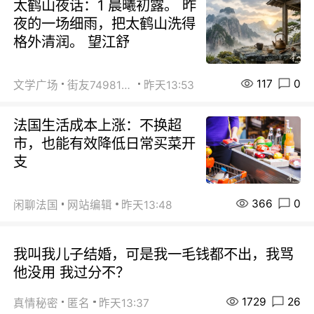
太鹤山夜话：1 晨曦初露。 昨
夜的一场细雨，把太鹤山洗得
格外清润。 望江舒
117
0
文学广场
街友74981146
昨天13:53
法国生活成本上涨：不换超
市，也能有效降低日常买菜开
支
366
0
闲聊法国
网站编辑
昨天13:48
我叫我儿子结婚，可是我一毛钱都不出，我骂
他没用 我过分不？
1729
26
真情秘密
匿名
昨天13:37