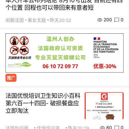
本人开车去布列塔尼 8月10号出发 目前还有四
个位置 回程也可以带回来有意者短
200
0
闲聊法国
美女无敌
昨天20:32
推广
法国优悦培训卫生知识小百科
第六百一十四回- 破损餐盘应
立即淘汰
80
0
法国你问我答
优悦培训咨询
昨天20:29