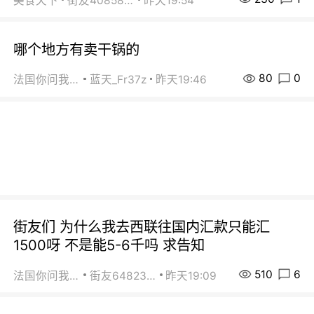
美食天下
街友40858442
昨天19:54
哪个地方有卖干锅的
80
0
法国你问我答
蓝天_Fr37z
昨天19:46
街友们 为什么我去西联往国内汇款只能汇
1500呀 不是能5-6千吗 求告知
510
6
法国你问我答
街友64823891
昨天19:09