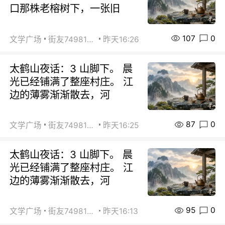
口那株老榕树下，一张旧
107
0
文学广场
街友74981146
昨天16:26
太鹤山夜话：3 山脚下。 晨
光已经铺满了整座村庄。 江
边的薄雾渐渐散去，河
87
0
文学广场
街友74981146
昨天16:25
太鹤山夜话：3 山脚下。 晨
光已经铺满了整座村庄。 江
边的薄雾渐渐散去，河
95
0
文学广场
街友74981146
昨天16:13