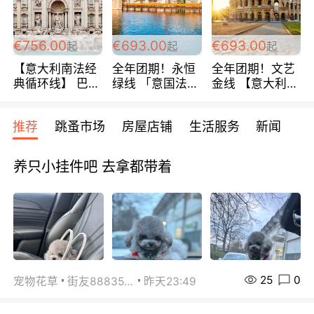
包拼房~
€756.00
€693.00
€693.00
起
起
起
【意大利南法经
全年团期！永恒
全年团期！文艺
典循环线】 巴黎
绿线 「意国法
金线 【意大利一
上下 所有日期铁
南」巴黎上下 去
地】 循环7日游
发！ 全程四星级
意大利 南法 99
全程693欧/人起
推荐
跳蚤市场
房屋店铺
生活服务
新闻
宾馆 108欧/天起
欧/天起 ~包拼房
每周铁发！
全程756欧/位
养只小挂件吧 去拿都带着
25
0
宠物花草
街友88835518
昨天23:49