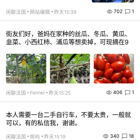
702
1
闲聊法国
网站编辑
昨天15:39
街友们好，爸妈在家种的丝瓜、冬瓜、黄瓜、
韭菜、小西红柿、浦瓜等想卖掉，可现摘在9
406
1
Feimei
闲聊法国
昨天15:25
本人需要一台二手自行车，不要太贵，一般就
可以，有的私信我，谢谢。
340
18
闲聊法国
槟屿
昨天15:19