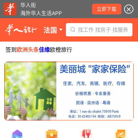
华人街
立即下载
海外华人生活APP
法国
找工作 找房子 找服务
签到
欧洲头条
佳缘
欧橙旅行