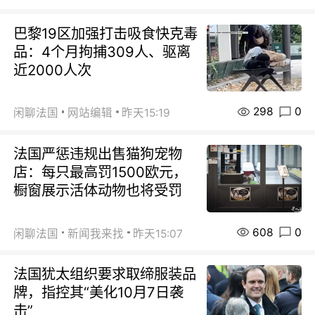
巴黎19区加强打击吸食快克毒
品：4个月拘捕309人、驱离
近2000人次
298
0
闲聊法国
网站编辑
昨天15:19
法国严惩违规出售猫狗宠物
店：每只最高罚1500欧元，
橱窗展示活体动物也将受罚
608
0
闲聊法国
新闻我来找
昨天15:07
法国犹太组织要求取缔服装品
牌，指控其“美化10月7日袭
击”