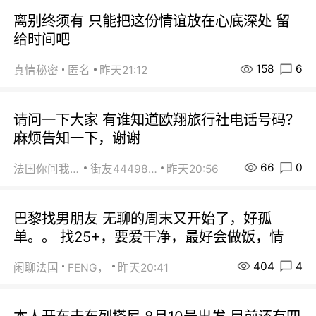
离别终须有 只能把这份情谊放在心底深处 留
给时间吧
158
6
真情秘密
匿名
昨天21:12
请问一下大家 有谁知道欧翔旅行社电话号码？
麻烦告知一下，谢谢
66
0
法国你问我答
街友44498484
昨天20:56
巴黎找男朋友 无聊的周末又开始了，好孤
单。。 找25+，要爱干净，最好会做饭，情
404
4
闲聊法国
FENG，
昨天20:41