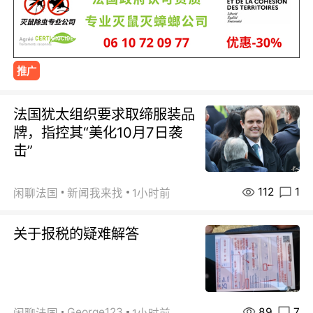
推广
法国犹太组织要求取缔服装品
牌，指控其“美化10月7日袭
击”
112
1
闲聊法国
新闻我来找
1小时前
关于报税的疑难解答
89
7
George123