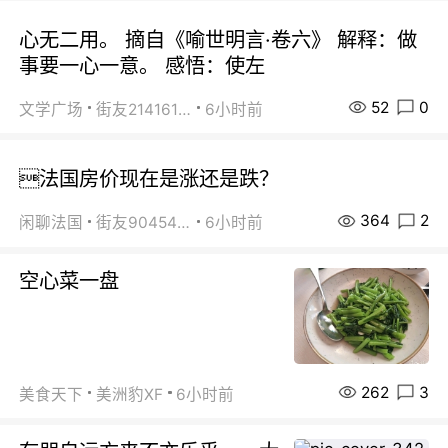
心无二用。 摘自《喻世明言·卷六》 解释：做
事要一心一意。 感悟：使左
52
0
文学广场
街友21416156
6小时前
法国房价现在是涨还是跌？
364
2
闲聊法国
街友90454511
6小时前
空心菜一盘
262
3
美食天下
美洲豹XF
6小时前