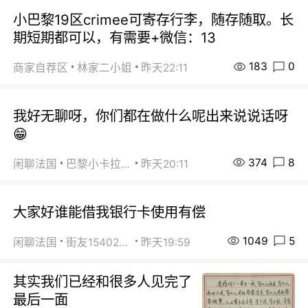
小巴黎19区crimee可寄存行李，随存随取。长
期短期都可以，有需要+微信：13
183
0
商家自荐区
林家二小姐
昨天22:11
我好无聊呀，你们都在做什么呢出来说说话呀
😁
374
8
闲聊法国
巴黎小卡拉咪
昨天20:11
大家好谁能借我银行卡使用有偿
1049
5
闲聊法国
街友15402223
昨天19:59
其实我们已经和很多人见完了
最后一面