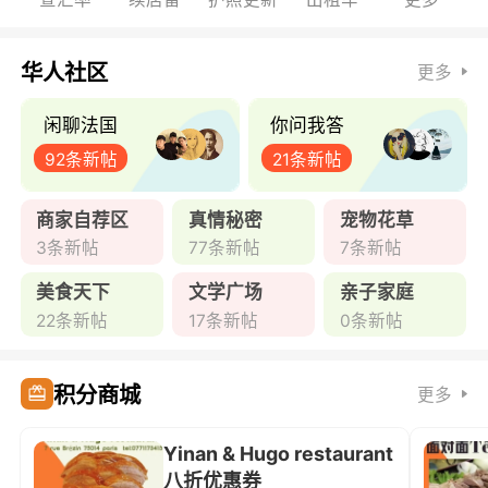
华人社区
更多
闲聊法国
你问我答
92条新帖
21条新帖
商家自荐区
真情秘密
宠物花草
3条新帖
77条新帖
7条新帖
美食天下
文学广场
亲子家庭
22条新帖
17条新帖
0条新帖
积分商城
更多
Yinan & Hugo restaurant
八折优惠券