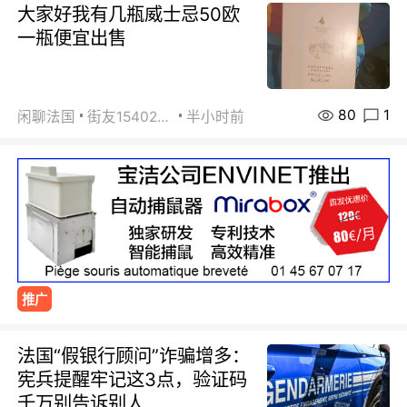
大家好我有几瓶威士忌50欧
一瓶便宜出售
80
1
闲聊法国
街友15402223
半小时前
推广
法国“假银行顾问”诈骗增多：
宪兵提醒牢记这3点，验证码
千万别告诉别人