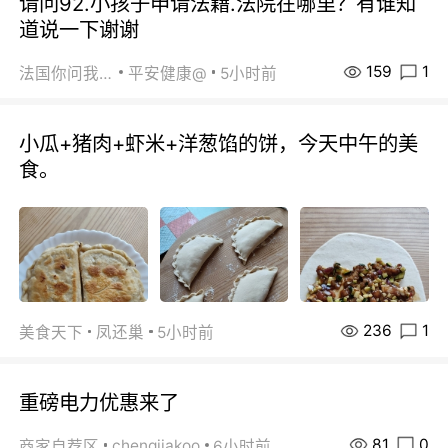
请问92.小孩子申请法籍.法院在哪里？有谁知
道说一下谢谢
159
1
法国你问我答
平安健康@
5小时前
小瓜+猪肉+虾米+洋葱馅的饼，今天中午的美
食。
236
1
美食天下
凤还巢
5小时前
重磅电力优惠来了
81
0
chengjiakoo
商家自荐区
6小时前