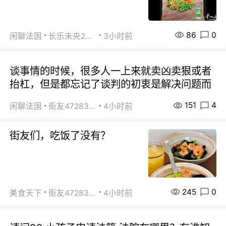
86
0
闲聊法国
长乐未央2015
3小时前
谈事情的时候，很多人一上来就卖凶卖狠或者
抬杠，但是都忘记了谈判的初衷是解决问题而
151
4
闲聊法国
街友472838572
4小时前
街友们，吃饭了没有？
245
0
美食天下
街友472838572
4小时前