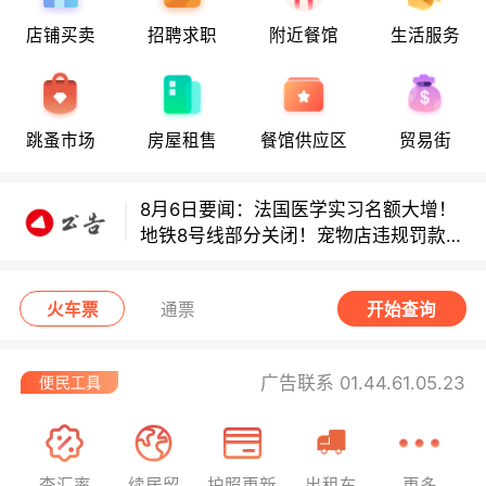
8月6日要闻：法国医学实习名额大增！
店铺买卖
招聘求职
附近餐馆
生活服务
地铁8号线部分关闭！宠物店违规罚款出
炉！
巴黎地铁音乐家海选启动！
跳蚤市场
房屋租售
餐馆供应区
贸易街
8月6日要闻：法国医学实习名额大增！
地铁8号线部分关闭！宠物店违规罚款出
炉！
巴黎地铁音乐家海选启动！
火车票
通票
开始查询
广告联系 01.44.61.05.23
查汇率
续居留
护照更新
出租车
更多