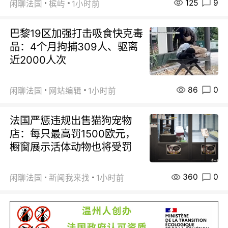
125
9
闲聊法国
槟屿
1小时前
巴黎19区加强打击吸食快克毒
品：4个月拘捕309人、驱离
近2000人次
86
0
闲聊法国
网站编辑
1小时前
法国严惩违规出售猫狗宠物
店：每只最高罚1500欧元，
橱窗展示活体动物也将受罚
360
0
闲聊法国
新闻我来找
1小时前