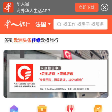
华人街
立即下载
海外华人生活APP
法国
找工作 找房子 找服务
签到
欧洲头条
佳缘
欧橙旅行