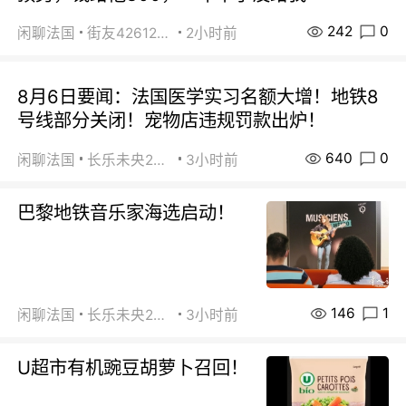
242
0
闲聊法国
街友42612092
2小时前
8月6日要闻：法国医学实习名额大增！地铁8
号线部分关闭！宠物店违规罚款出炉！
640
0
闲聊法国
长乐未央2015
3小时前
巴黎地铁音乐家海选启动！
146
1
闲聊法国
长乐未央2015
3小时前
U超市有机豌豆胡萝卜召回！