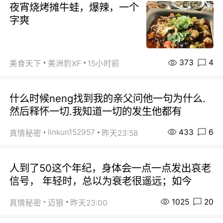
夜宵烧烤摊牛蛙，爆辣，一个
字爽
373
4
美食天下
美洲豹XF
15小时前
什么时候neng找到我的亲父问他一句为什么.
然后释怀一切.我知道一切的发生他都有
433
6
linkun152957
真情秘密
昨天23:58
人到了50这个年纪，身体会一点一点发出哀老
信号， 年轻时，总以为衰老很遥远；如今
1025
20
真情秘密
迈狼
昨天23:00