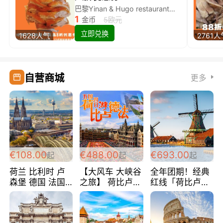
巴黎Yinan & Hugo restaurant除简餐类全场8折
1
金币
5欧元
立即兑换
1628人气
2761人
自营商城
更多
€108.00
€488.00
€693.00
起
起
起
荷兰 比利时 卢
【大风车 大峡谷
全年团期！经典
森堡 德国 法国
之旅】 荷比卢德
红线「荷比卢德
超爽玩遍西欧 循
法 巴黎上下 经
法」七天循环 五
环线 全程四星宾
典五国四日游
国 仅售99欧/人/
馆 108欧/人/天
488欧/人
天！巴黎上下！