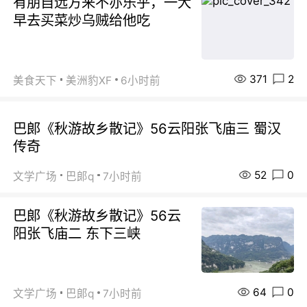
有朋自远方来不亦乐乎，一大
早去买菜炒乌贼给他吃
371
2
美食天下
美洲豹XF
6小时前
巴郞《秋游故乡散记》56云阳张飞庙三 蜀汉
传奇
52
0
文学广场
巴郞q
7小时前
巴郞《秋游故乡散记》56云
阳张飞庙二 东下三峡
64
0
文学广场
巴郞q
7小时前