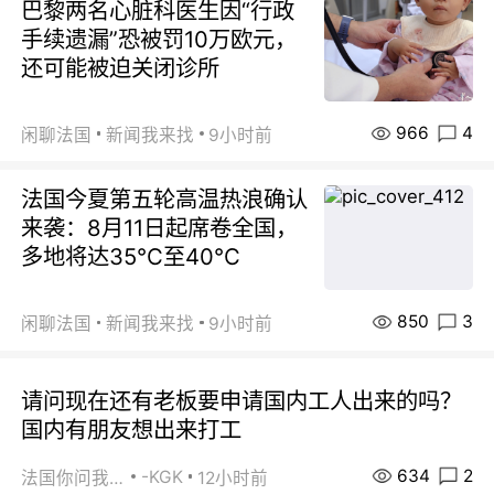
巴黎两名心脏科医生因“行政
手续遗漏”恐被罚10万欧元，
还可能被迫关闭诊所
966
4
闲聊法国
新闻我来找
9小时前
法国今夏第五轮高温热浪确认
来袭：8月11日起席卷全国，
多地将达35℃至40℃
850
3
闲聊法国
新闻我来找
9小时前
请问现在还有老板要申请国内工人出来的吗？
国内有朋友想出来打工
634
2
-KGK
法国你问我答
12小时前