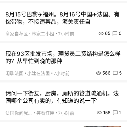
8月15号巴黎✈️福州。8月16号中国✈️法国。有
偿带物，不接违禁品，海关责任自
65
0
商家自荐区
林家二小姐
7小时前
现在93区批发市场，理货员工资结构是怎么样
的？从早忙到晚的那种
566
5
闲聊法国
小建在法国
7小时前
请问一下街友，厨房，厕所的管道疏通机，法
国哪个公司有卖的，有知道的说一下′
156
2
法国你问我答
笑看红臣
7小时前