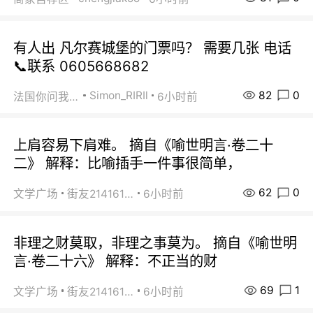
有人出 凡尔赛城堡的门票吗？ 需要几张 电话
📞联系 0605668682
82
0
Simon_RIRIl
法国你问我答
6小时前
上肩容易下肩难。 摘自《喻世明言·卷二十
二》 解释：比喻插手一件事很简单，
62
0
文学广场
街友21416156
6小时前
非理之财莫取，非理之事莫为。 摘自《喻世明
言·卷二十六》 解释：不正当的财
69
1
文学广场
街友21416156
6小时前