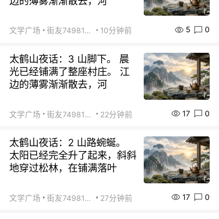
边的薄雾渐渐散去，河
5
0
文学广场
街友74981146
10分钟前
太鹤山夜话：3 山脚下。 晨
光已经铺满了整座村庄。 江
边的薄雾渐渐散去，河
17
0
文学广场
街友74981146
22分钟前
太鹤山夜话：2 山路蜿蜒。
太阳已经完全升了起来，斜斜
地穿过松林，在铺满落叶
17
0
文学广场
街友74981146
27分钟前