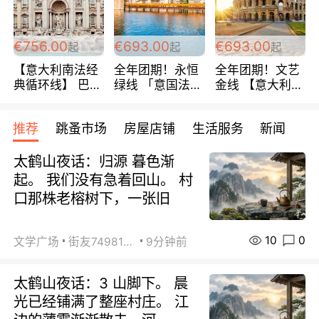
包拼房~
€756.00
€693.00
€693.00
起
起
起
【意大利南法经
全年团期！永恒
全年团期！文艺
典循环线】 巴黎
绿线 「意国法
金线 【意大利一
上下 所有日期铁
南」巴黎上下 去
地】 循环7日游
发！ 全程四星级
意大利 南法 99
全程693欧/人起
推荐
跳蚤市场
房屋店铺
生活服务
新闻
宾馆 108欧/天起
欧/天起 ~包拼房
每周铁发！
全程756欧/位
太鹤山夜话：归源 暮色渐
起。 我们没有急着回山。 村
口那株老榕树下，一张旧
10
0
文学广场
街友74981146
9分钟前
太鹤山夜话：3 山脚下。 晨
光已经铺满了整座村庄。 江