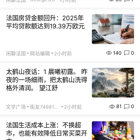
闲聊法国
1小时前
法国房贷金额回升：2025年
平均贷款额达到19.39万欧元
140
0
闲聊法国
网站编辑
2小时前
太鹤山夜话：1 晨曦初露。 昨
夜的一场细雨，把太鹤山洗得
格外清润。 望江舒
81
0
文学广场
街友74981146
2小时前
法国生活成本上涨：不换超
市，也能有效降低日常买菜开