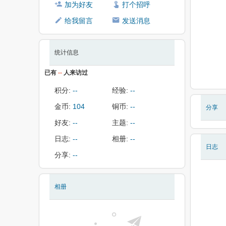
加为好友
打个招呼
给我留言
发送消息
统计信息
已有
--
人来访过
积分:
--
经验:
--
金币:
104
铜币:
--
分享
好友:
--
主题:
--
日志:
--
相册:
--
日志
分享:
--
相册