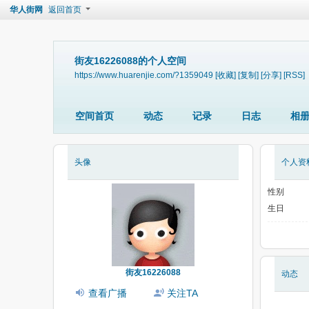
华人街网
返回首页
街友16226088的个人空间
https://www.huarenjie.com/?1359049
[收藏]
[复制]
[分享]
[RSS]
空间首页
动态
记录
日志
相
头像
个人资
性别
生日
街友16226088
动态
查看广播
关注TA