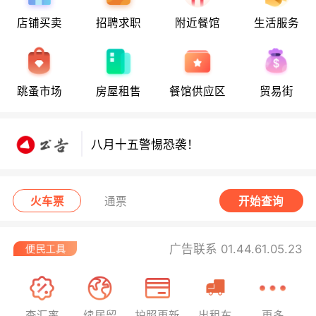
店铺买卖
招聘求职
附近餐馆
生活服务
跳蚤市场
房屋租售
餐馆供应区
贸易街
八月十五警惕恐袭！
八月十五警惕恐袭！
八月十五警惕恐袭！
火车票
通票
开始查询
广告联系 01.44.61.05.23
查汇率
续居留
护照更新
出租车
更多