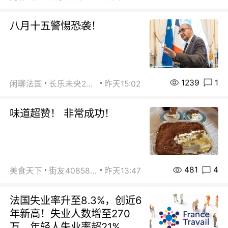
八月十五警惕恐袭！
1239
1
闲聊法国
长乐未央2015
昨天15:02
味道超赞！ 非常成功！
481
4
美食天下
街友40858442
昨天13:47
法国失业率升至8.3%，创近6
年新高！失业人数增至270
万，年轻人失业率超21%