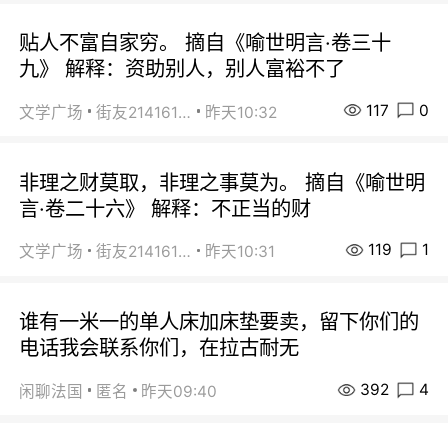
贴人不富自家穷。 摘自《喻世明言·卷三十
九》 解释：资助别人，别人富裕不了
117
0
文学广场
街友21416156
昨天10:32
非理之财莫取，非理之事莫为。 摘自《喻世明
言·卷二十六》 解释：不正当的财
119
1
文学广场
街友21416156
昨天10:31
谁有一米一的单人床加床垫要卖，留下你们的
电话我会联系你们，在拉古耐无
392
4
闲聊法国
匿名
昨天09:40