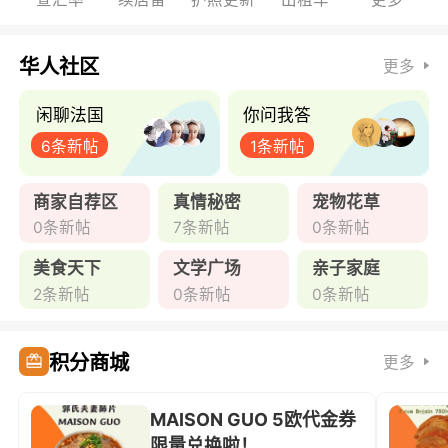
华人社区
更多
闲聊法国
你问我答
6条新帖
1条新帖
商家自荐区
真情秘密
宠物花草
0条新帖
7条新帖
0条新帖
美食天下
文学广场
亲子家庭
2条新帖
0条新帖
0条新帖
积分商城
更多
MAISON GUO 5欧代金券
限量兑换啦！ ...