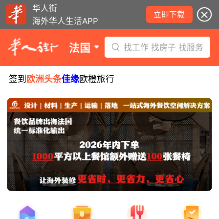
华人街
立即下载
海外华人生活APP
法国
找工作 找房子 找服务
签到
欧洲头条
佳缘
欧橙旅行