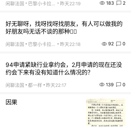
183
2
闲聊法国
巴黎小卡拉咪
昨天22:19
好无聊呀，找呀找呀找朋友，有人可以做我的
好朋友吗无话不谈的那种😮‍💨
92
0
闲聊法国
巴黎小卡拉咪
昨天22:18
94申请紧缺行业拿约会，2月申请的现在还没
约会下来有没有知道什么情况的？
139
0
闲聊法国
都一样
昨天22:17
因果