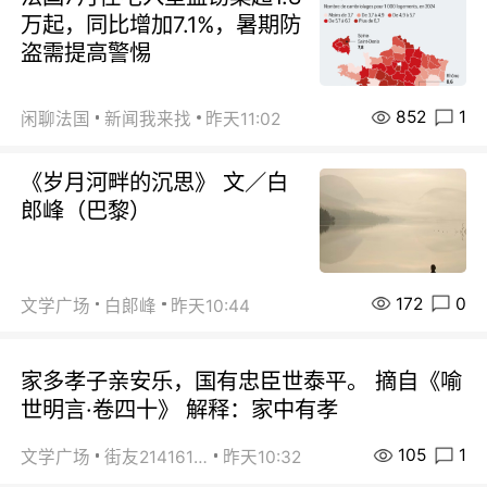
万起，同比增加7.1%，暑期防
盗需提高警惕
852
1
闲聊法国
新闻我来找
昨天11:02
《岁月河畔的沉思》 文／白
郎峰（巴黎）
172
0
文学广场
白郞峰
昨天10:44
家多孝子亲安乐，国有忠臣世泰平。 摘自《喻
世明言·卷四十》 解释：家中有孝
105
1
文学广场
街友21416156
昨天10:32