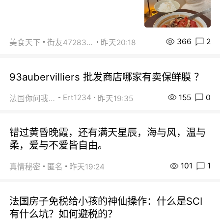
366
2
美食天下
街友472838572
昨天20:18
93aubervilliers 批发商店哪家有卖保鲜膜 ？
155
0
Ert1234
法国你问我答
昨天19:35
错过黄昏晚霞，还有满天星辰，海与风，温与
柔，爱与不爱皆自由。
101
1
真情秘密
匿名
昨天19:24
法国房子免税给小孩的神仙操作：什么是SCI
有什么坑？如何避税的？