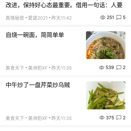
改进，保持好心态最重要。借用一句话：人要
251
5
真情秘密
愛諾2021
昨天11:42
自烧一碗面，简简单单
539
2
美食天下
美洲豹XF
昨天11:35
中午炒了一盘芹菜炒乌贼
375
2
美食天下
美洲豹XF
昨天11:35