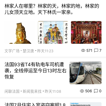
林家人在哪里？林家的天，林家的地，林家的
儿女顶天立地。天下林氏一家亲。
571
7
文学广场
楚汉唐
昨天11:23
法国93省T4有轨电车司机遭
袭，全线停运至今日13时左右
恢复
506
0
闲聊法国
新闻我来找
昨天11:08
法国7月住宅入室盗窃案超1.8