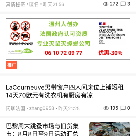
272
3
真情秘密
匿名
昨天21:56
推广
LaCourneuve男带窗户四人间床位上铺短租
14天70欧元有洗衣机有厨房有凉
195
0
zhang0958
闲聊法国
昨天21:25
巴黎周末跳蚤市场与旧货集
市：8月8日至9日活动汇总