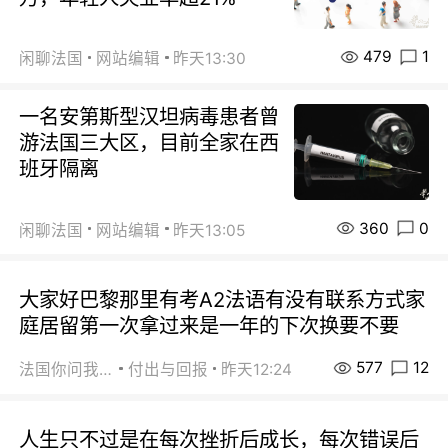
479
1
闲聊法国
网站编辑
昨天13:30
一名安第斯型汉坦病毒患者曾
游法国三大区，目前全家在西
班牙隔离
360
0
闲聊法国
网站编辑
昨天13:05
大家好巴黎那里有考A2法语有没有联系方式家
庭居留第一次拿过来是一年的下次换要不要
577
12
法国你问我答
付出与回报
昨天12:24
人生只不过是在每次挫折后成长，每次错误后