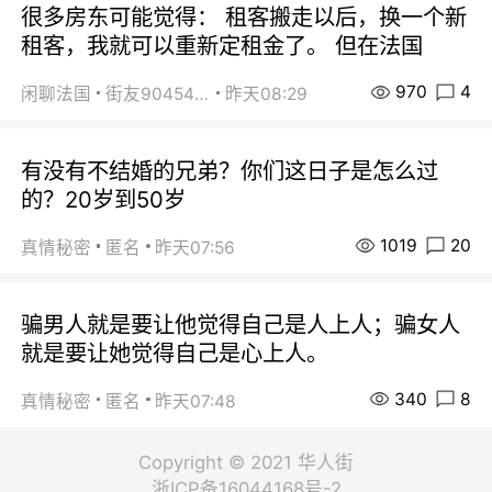
很多房东可能觉得： 租客搬走以后，换一个新
租客，我就可以重新定租金了。 但在法国
970
4
闲聊法国
街友90454511
昨天08:29
有没有不结婚的兄弟？你们这日子是怎么过
的？20岁到50岁
1019
20
真情秘密
匿名
昨天07:56
骗男人就是要让他觉得自己是人上人；骗女人
就是要让她觉得自己是心上人。
340
8
真情秘密
匿名
昨天07:48
Copyright © 2021 华人街
浙ICP备16044168号-2