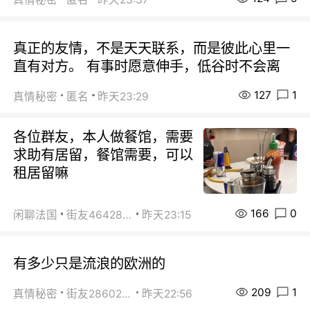
真正的友情，不是天天联系，而是彼此心里一
直有对方。 有事时愿意伸手，低谷时不会离
127
1
真情秘密
匿名
昨天23:29
各位群友，本人做餐馆，需要
求助有居留，餐馆需要，可以
租居留嘛
166
0
闲聊法国
街友46428878
昨天23:15
有多少只是流浪的欧洲的
209
1
真情秘密
街友28602925
昨天22:56