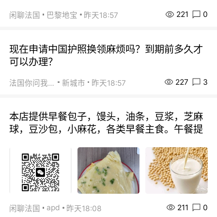
221
0
闲聊法国
巴黎地宝
昨天18:57
现在申请中国护照换领麻烦吗？到期前多久才
可以办理？
227
3
法国你问我答
新城市
昨天18:57
本店提供早餐包子，馒头，油条，豆浆，芝麻
球，豆沙包，小麻花，各类早餐主食。午餐提
211
0
apd
闲聊法国
昨天18:08