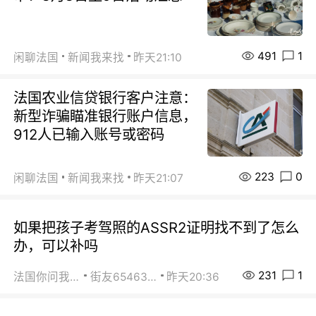
491
1
闲聊法国
新闻我来找
昨天21:10
法国农业信贷银行客户注意：
新型诈骗瞄准银行账户信息，
912人已输入账号或密码
223
0
闲聊法国
新闻我来找
昨天21:07
如果把孩子考驾照的ASSR2证明找不到了怎么
办，可以补吗
231
1
法国你问我答
街友65463281
昨天20:36