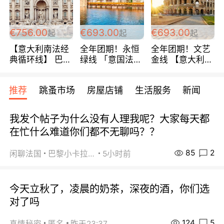
包拼房~
€756.00
€693.00
€693.00
起
起
起
【意大利南法经
全年团期！永恒
全年团期！文艺
典循环线】 巴黎
绿线 「意国法
金线 【意大利一
上下 所有日期铁
南」巴黎上下 去
地】 循环7日游
发！ 全程四星级
意大利 南法 99
全程693欧/人起
推荐
跳蚤市场
房屋店铺
生活服务
新闻
宾馆 108欧/天起
欧/天起 ~包拼房
每周铁发！
全程756欧/位
我发个帖子为什么没有人理我呢？大家每天都
在忙什么难道你们都不无聊吗？？
85
2
闲聊法国
巴黎小卡拉咪
5小时前
今天立秋了，凌晨的奶茶，深夜的酒，你们选
对了吗
124
5
真情秘密
匿名
昨天23:37