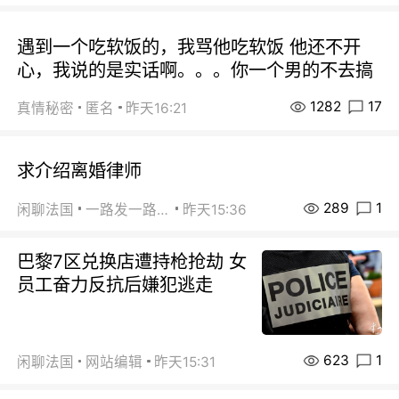
遇到一个吃软饭的，我骂他吃软饭 他还不开
心，我说的是实话啊。。。你一个男的不去搞
1282
17
真情秘密
匿名
昨天16:21
求介绍离婚律师
289
1
闲聊法国
一路发一路发
昨天15:36
巴黎7区兑换店遭持枪抢劫 女
员工奋力反抗后嫌犯逃走
623
1
闲聊法国
网站编辑
昨天15:31