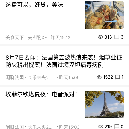
这盘可以，好货，美味
813
3
美食天下
美洲豹XF
昨天15:13
8月7日要闻：法国第五波热浪来袭！烟草业征
防火税出提案！法国过境汉坦病毒病例！
1522
1
闲聊法国
长乐未央2015
昨天15:06
埃菲尔铁塔夏夜：电音派对！
219
0
闲聊法国
长乐未央2015
昨天15:03