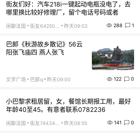
街友们好：汽车218i一键起动电瓶没电了，去
哪里换比较好修理厂，留个电话号码或者
288
1
闲聊法国
街友64250024
昨天09:02
巴郞《秋游故乡散记》56云
阳张飞庙四 燕人张飞
122
0
文学广场
巴郞q
昨天09:00
小巴黎求租居留，女，餐馆长期报工用，最好
年龄40至45。有意者联系0782236
141
0
闲聊法国
街友74434350
昨天08:55