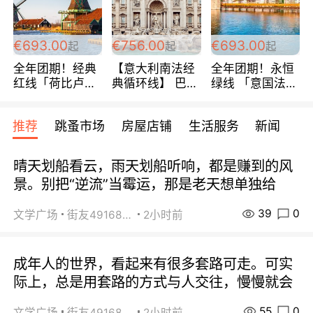
€693.00
€756.00
€693.00
起
起
起
全年团期！经典
【意大利南法经
全年团期！永恒
红线「荷比卢德
典循环线】 巴黎
绿线 「意国法
法」七天循环 五
上下 所有日期铁
南」巴黎上下 去
国 仅售99欧/人/
发！ 全程四星级
意大利 南法 99
推荐
跳蚤市场
房屋店铺
生活服务
新闻
天！巴黎上下！
宾馆 108欧/天起
欧/天起 ~包拼房
包拼房~
全程756欧/位
晴天划船看云，雨天划船听响，都是赚到的风
景。别把“逆流”当霉运，那是老天想单独给
39
0
文学广场
街友49168527
2小时前
成年人的世界，看起来有很多套路可走。可实
际上，总是用套路的方式与人交往，慢慢就会
55
0
文学广场
街友49168527
2小时前