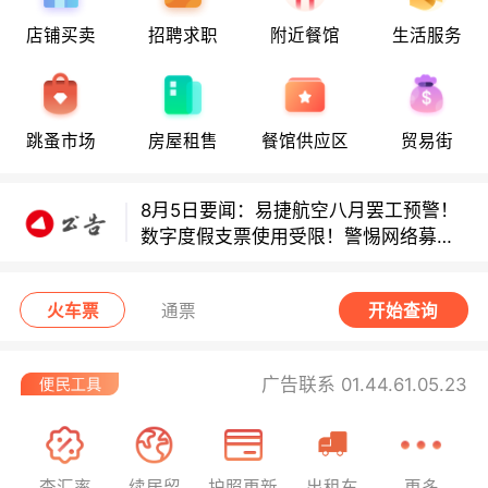
店铺买卖
招聘求职
附近餐馆
生活服务
多款避孕套因安全缺陷召回！
多款避孕套因安全缺陷召回！
跳蚤市场
房屋租售
餐馆供应区
贸易街
8月5日要闻：易捷航空八月罢工预警！
数字度假支票使用受限！警惕网络募捐
骗局！
无栏杆收费站逃费将重罚！
火车票
通票
开始查询
广告联系 01.44.61.05.23
查汇率
续居留
护照更新
出租车
更多