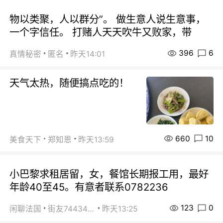
物以类聚，人以群分”。 做生意人说生意事，
一个字信任。 打赌人天天吹牛又败家，带
396
6
真情秘密
匿名
昨天14:01
天气太热，随便搞点吃的！
660
10
美食天下
郑知恩
昨天13:59
小巴黎求租居留，女，餐馆长期报工用，最好
年龄40至45。有意者联系0782236
123
0
闲聊法国
街友74434350
昨天13:25