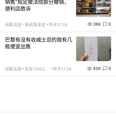
销售”规定被法院部分撤销，
便利店胜诉
269
0
闲聊法国
新闻我来找
昨天17:39
巴黎有没有收威士忌的我有几
瓶便宜出售
430
0
闲聊法国
街友15402223
昨天17:34