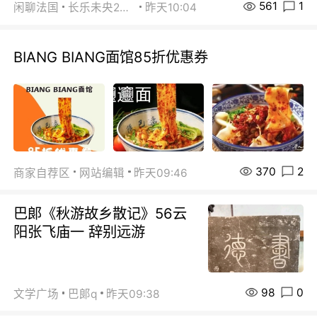
561
1
闲聊法国
长乐未央2015
昨天10:04
BIANG BIANG面馆85折优惠券
370
2
商家自荐区
网站编辑
昨天09:46
巴郞《秋游故乡散记》56云
阳张飞庙一 辞别远游
98
0
文学广场
巴郞q
昨天09:38