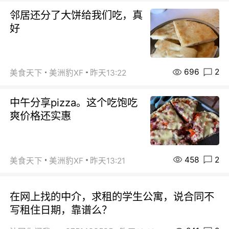
邻居还分了大饼给我们吃，真
好
696
2
美食天下
美洲豹XF
昨天13:22
中午分享pizza。这个吃饱吃
爽价格还实惠
458
2
美食天下
美洲豹XF
昨天13:21
在网上找的中介，求租的学生公寓，说合同不
写租住日期，靠谱么？