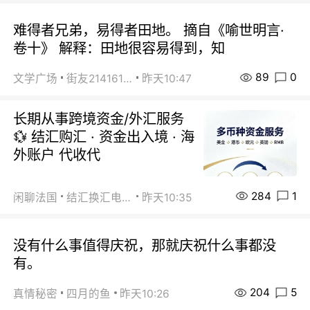
难得者兄弟，易得者田地。 摘自《喻世明言·
卷十》 解释：田地很容易得到，知
89
0
文学广场
街友21416156
昨天10:47
长期从事跨境资金/外汇服务
💱 结汇购汇 · 资金出入境 · 海
外账户 代收代
284
1
闲聊法国
结汇换汇电汇
昨天10:35
没有什么事值得庆祝，那就庆祝什么事都没
有。
204
5
真情秘密
四月的鱼
昨天10:26