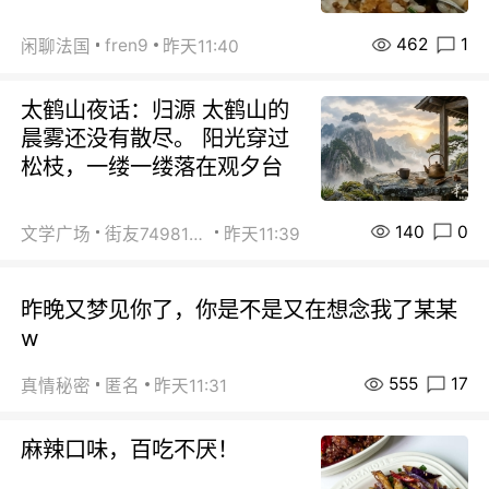
462
1
fren9
闲聊法国
昨天11:40
太鹤山夜话：归源 太鹤山的
晨雾还没有散尽。 阳光穿过
松枝，一缕一缕落在观夕台
140
0
文学广场
街友74981146
昨天11:39
昨晚又梦见你了，你是不是又在想念我了某某
w
555
17
真情秘密
匿名
昨天11:31
麻辣口味，百吃不厌！