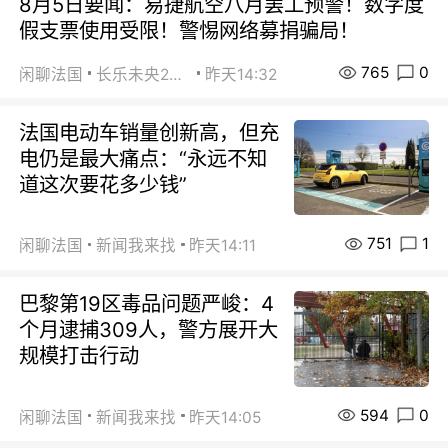
8月5日要闻：易捷航空八月罢工预警！数字度
假支票使用受限！警惕网络募捐骗局！
765
0
闲聊法国
长乐未央2015
昨天14:32
法国电动车销量创新高，但充
电仍是最大痛点：“永远不知
道这次要花多少钱”
751
1
闲聊法国
新闻我来找
昨天14:11
巴黎第19区毒品问题严峻：4
个月逮捕309人，警方展开大
规模打击行动
594
0
闲聊法国
新闻我来找
昨天14:05