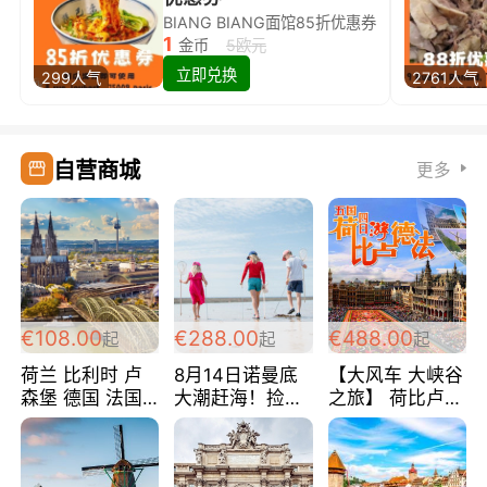
BIANG BIANG面馆85折优惠券
1
金币
5欧元
立即兑换
299人气
2761人气
自营商城
更多
€108.00
€288.00
€488.00
起
起
起
荷兰 比利时 卢
8月14日诺曼底
【大风车 大峡谷
森堡 德国 法国
大潮赶海！捡海
之旅】 荷比卢德
超爽玩遍西欧 循
鲜！轻轻松松海
法 巴黎上下 经
环线 全程四星宾
边爽玩三日游
典五国四日游
馆 108欧/人/天
288欧/人
488欧/人