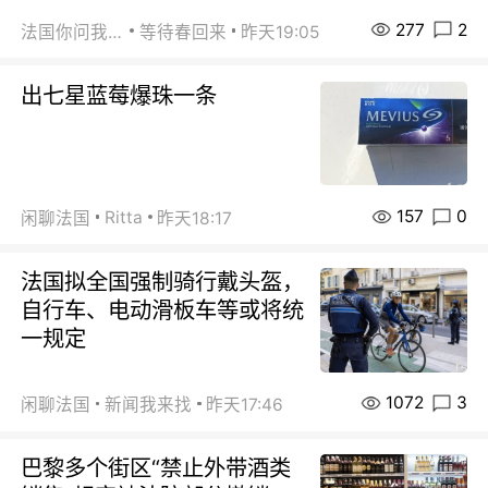
277
2
法国你问我答
等待春回来
昨天19:05
出七星蓝莓爆珠一条
157
0
Ritta
闲聊法国
昨天18:17
法国拟全国强制骑行戴头盔，
自行车、电动滑板车等或将统
一规定
1072
3
闲聊法国
新闻我来找
昨天17:46
巴黎多个街区“禁止外带酒类