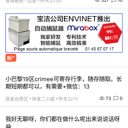
327
10
真情秘密
迈狼
昨天23:00
推广
小巴黎19区crimee可寄存行李，随存随取。长
期短期都可以，有需要+微信：13
73
0
商家自荐区
林家二小姐
昨天22:11
我好无聊呀，你们都在做什么呢出来说说话呀
😁