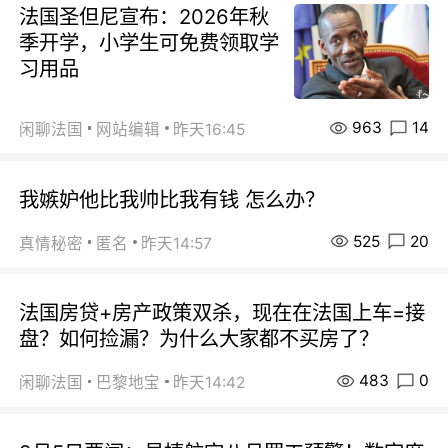
法国圣但尼宣布：2026年秋
季开学，小学生可免费领取学
习用品
963
14
闲聊法国
网站编辑
昨天16:45
我嫉妒他比我帅比我有钱 怎么办？
525
20
真情秘密
匿名
昨天14:57
法国房贷+房产政策双杀，现在在法国上车=接
盘？如何捡漏？为什么大家都不买房了？
483
0
闲聊法国
巴黎地宝
昨天14:42