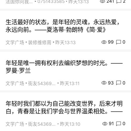
241
2
0751433585
法国你问我答
昨天13:13
生活最好的状态，是年轻的灵魂，永远热爱，
永远向前。——夏洛蒂·勃朗特《简·爱》
99
0
文学广场
装修维修周
昨天13:13
年轻是唯一拥有权利去编织梦想的时光。——
罗曼·罗兰
93
0
文学广场
街友54369822
昨天13:11
年轻时我们都以为自己能改变世界，后来才明
白，青春是让我们学会与世界温柔相处。——
91
0
文学广场
街友54369822
昨天13:10