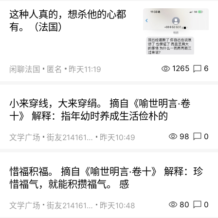
这种人真的，想杀他的心都
有。（法国）
1265
6
闲聊法国
匿名
昨天11:19
小来穿线，大来穿绢。 摘自《喻世明言·卷
十》 解释：指年幼时养成生活俭朴的
98
0
文学广场
街友21416156
昨天10:49
惜福积福。 摘自《喻世明言·卷十》 解释：珍
惜福气，就能积攒福气。 感
80
0
文学广场
街友21416156
昨天10:48