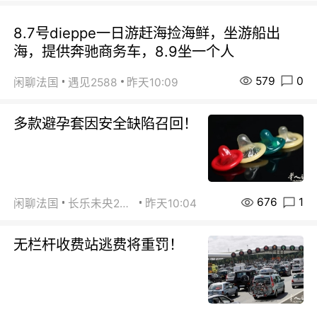
8.7号dieppe一日游赶海捡海鲜，坐游船出
海，提供奔驰商务车，8.9坐一个人
579
0
闲聊法国
遇见2588
昨天10:09
多款避孕套因安全缺陷召回！
676
1
闲聊法国
长乐未央2015
昨天10:04
无栏杆收费站逃费将重罚！