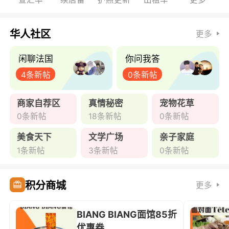
华人社区
更多
闲聊法国
你问我答
4条新帖
0条新帖
商家自荐区
真情秘密
宠物花草
0条新帖
18条新帖
0条新帖
美食天下
文学广场
亲子家庭
1条新帖
3条新帖
0条新帖
积分商城
更多
BIANG BIANG面馆85折
优惠券