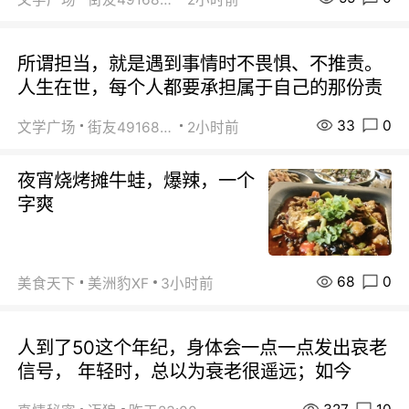
所谓担当，就是遇到事情时不畏惧、不推责。
人生在世，每个人都要承担属于自己的那份责
33
0
文学广场
街友49168527
2小时前
夜宵烧烤摊牛蛙，爆辣，一个
字爽
68
0
美食天下
美洲豹XF
3小时前
人到了50这个年纪，身体会一点一点发出哀老
信号， 年轻时，总以为衰老很遥远；如今