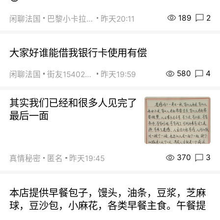
189
2
闲聊法国
巴黎小卡拉咪
昨天20:11
大家好谁能借我银行卡使用有偿
580
4
闲聊法国
街友15402223
昨天19:59
其实我们已经和很多人见完了
最后一面
370
3
真情秘密
匿名
昨天19:45
本店提供早餐包子，馒头，油条，豆浆，芝麻
球，豆沙包，小麻花，各类早餐主食。午餐提