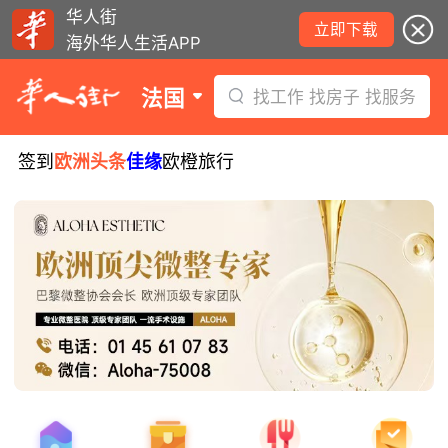
华人街
立即下载
海外华人生活APP
法国
找工作 找房子 找服务
签到
欧洲头条
佳缘
欧橙旅行
8月5日要闻：易捷航空八月罢工预警！
数字度假支票使用受限！警惕网络募捐
骗局！
无栏杆收费站逃费将重罚！