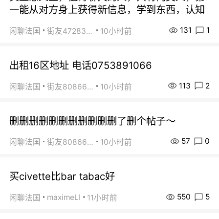
一能从对方身上获得新信息，学到东西，认知
131
1
闲聊法国
街友472838572
10小时前
出租16区地址 电话0753891066
113
2
闲聊法国
街友80866802
10小时前
删删删删删删删删删删删了删个帖子～
57
0
闲聊法国
街友80866802
10小时前
买civette比bar tabac好
550
5
maximeLI
闲聊法国
11小时前