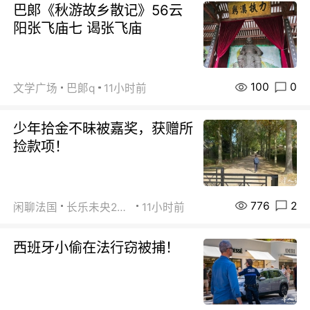
巴郞《秋游故乡散记》56云
阳张飞庙七 谒张飞庙
100
0
文学广场
巴郞q
11小时前
少年拾金不昧被嘉奖，获赠所
捡款项！
776
2
闲聊法国
长乐未央2015
11小时前
西班牙小偷在法行窃被捕！