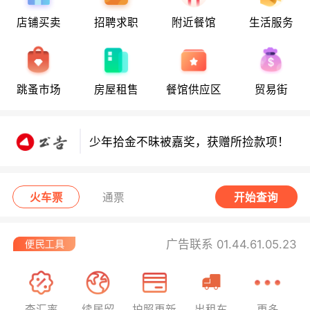
店铺买卖
招聘求职
附近餐馆
生活服务
少年拾金不昧获嘉奖，领走所捡款项！
跳蚤市场
房屋租售
餐馆供应区
贸易街
少年拾金不昧获嘉奖，领走所捡款项！
少年拾金不昧被嘉奖，获赠所捡款项！
8月10日要闻：周三日食观测指南！警
火车票
通票
开始查询
惕度假租房三大陷阱！伊夫里结核病筛
查启动！
西班牙小偷在法行窃被捕！
广告联系 01.44.61.05.23
查汇率
续居留
护照更新
出租车
更多