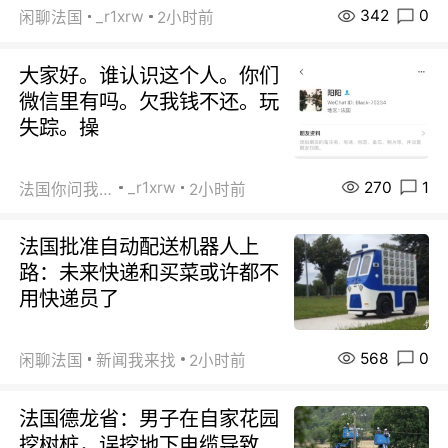
342
0
_r1xrw
闲聊法国
2小时前
大家好。谁认识这个人。你们
微信里有吗。欠我钱不还。玩
失踪。操
270
1
_r1xrw
法国你问我答
2小时前
法国批准自动配送机器人上
路：未来快递和买菜或许都不
用快递员了
568
0
闲聊法国
新闻我来找
2小时前
法国德龙省：男子在自家花园
挖树桩，误挖地下电缆导致