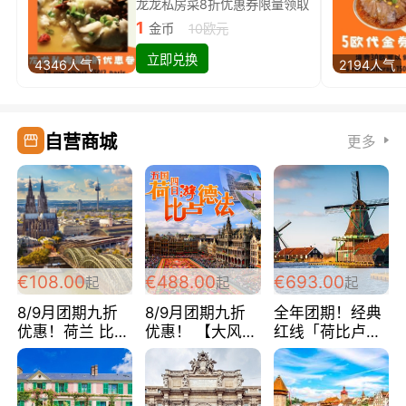
龙龙私房菜8折优惠券限量领取
1
金币
10欧元
立即兑换
4346人气
2194人气
自营商城
更多
€108.00
€488.00
€693.00
起
起
起
8/9月团期九折
8/9月团期九折
全年团期！经典
优惠！荷兰 比利
优惠！ 【大风车
红线「荷比卢德
时 卢森堡 德国
大峡谷之旅】 荷
法」七天循环 五
法国 超爽玩遍西
比卢德法 巴黎上
国 仅售99欧/人/
欧 循环线 全程
下 经典五国四日
天！巴黎上下！