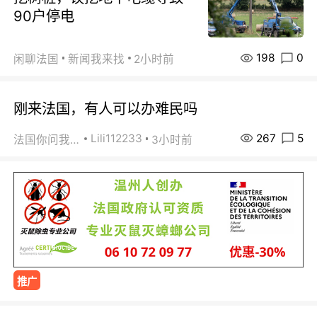
90户停电
198
0
闲聊法国
新闻我来找
2小时前
刚来法国，有人可以办难民吗
267
5
Lili112233
法国你问我答
3小时前
推广