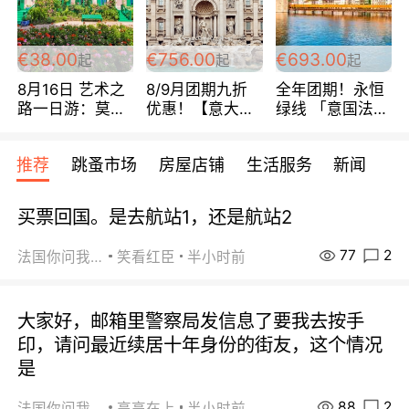
四星宾馆 108欧/
游 488欧/人
包拼房~
人/天
€38.00
€756.00
€693.00
起
起
起
8月16日 艺术之
8/9月团期九折
全年团期！永恒
路一日游：莫奈
优惠！【意大利
绿线 「意国法
花园/梵高小镇
南法经典循环
南」巴黎上下 去
38欧/人
线】 巴黎上下
意大利 南法 99
推荐
跳蚤市场
房屋店铺
生活服务
新闻
所有日期铁发！
欧/天起 ~包拼房
全程四星级宾馆
108欧/天起 全程
买票回国。是去航站1，还是航站2
756欧/位
77
2
法国你问我答
笑看红臣
半小时前
大家好，邮箱里警察局发信息了要我去按手
印，请问最近续居十年身份的街友，这个情况
是
88
2
法国你问我答
高高在上
半小时前