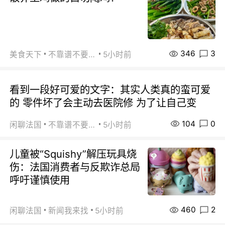
346
3
美食天下
不靠谱不要联系
5小时前
看到一段好可爱的文字：其实人类真的蛮可爱
的 零件坏了会主动去医院修 为了让自己变
104
0
闲聊法国
不靠谱不要联系
5小时前
儿童被“Squishy”解压玩具烧
伤：法国消费者与反欺诈总局
呼吁谨慎使用
460
2
闲聊法国
新闻我来找
5小时前