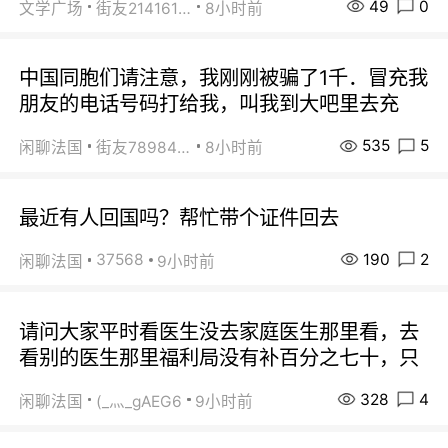
49
0
文学广场
街友21416156
8小时前
中国同胞们请注意，我刚刚被骗了1千．冒充我
朋友的电话号码打给我，叫我到大吧里去充
535
5
闲聊法国
街友78984738
8小时前
最近有人回国吗？帮忙带个证件回去
190
2
37568
闲聊法国
9小时前
请问大家平时看医生没去家庭医生那里看，去
看别的医生那里福利局没有补百分之七十，只
328
4
闲聊法国
(_灬_gAEG6
9小时前