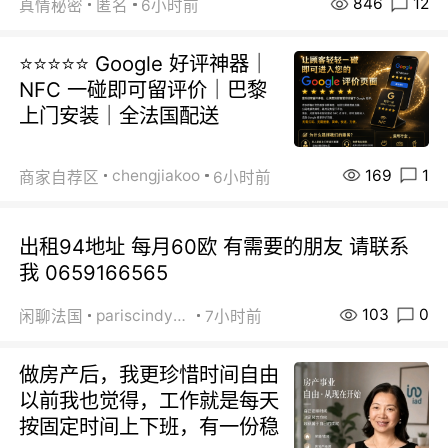
846
12
真情秘密
匿名
6小时前
⭐⭐⭐⭐⭐ Google 好评神器｜
NFC 一碰即可留评价｜巴黎
上门安装｜全法国配送
169
1
chengjiakoo
商家自荐区
6小时前
出租94地址 每月60欧 有需要的朋友 请联系
我 0659166565
103
0
pariscindy2020
闲聊法国
7小时前
做房产后，我更珍惜时间自由
以前我也觉得，工作就是每天
按固定时间上下班，有一份稳