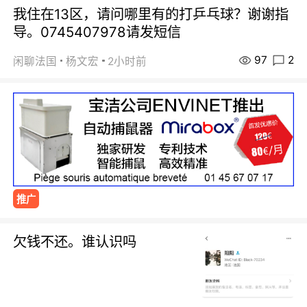
我住在13区，请问哪里有的打乒乓球？谢谢指
导。0745407978请发短信
97
2
闲聊法国
杨文宏
2小时前
推广
欠钱不还。谁认识吗