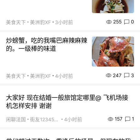
255
0
美食天下
美洲豹XF
3小时前
炒螃蟹，吃的我嘴巴麻辣麻辣
的。一级棒的味道
247
3
美食天下
美洲豹XF
4小时前
大家好 现在结婚一般旅馆定哪里@ 飞机场接
机怎样安排 谢谢
157
1
闲聊法国
街友1234567800
4小时前