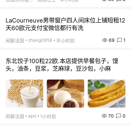
LaCourneuve男带窗户四人间床位上铺短租12
天60欧元支付宝微信都行有洗
69
1
zhang0958
闲聊法国
半小时前
东北饺子100粒22欧.本店提供早餐包子，馒
头，油条，豆浆，芝麻球，豆沙包，小麻
70
0
apd
闲聊法国
1小时前