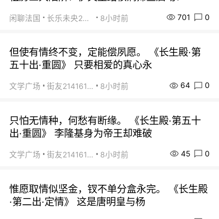
701
0
闲聊法国
长乐未央2015
8小时前
但使有情终不变，定能偿夙愿。 《长生殿·第
五十出·重圆》 只要相爱的真心永
64
0
文学广场
街友21416156
8小时前
只怕无情种，何愁有断缘。 《长生殿·第五十
出·重圆》 李隆基身为帝王却难破
45
0
文学广场
街友21416156
8小时前
惟愿取情似坚金，钗不单分盒永完。 《长生殿
·第二出·定情》 这是唐明皇与杨