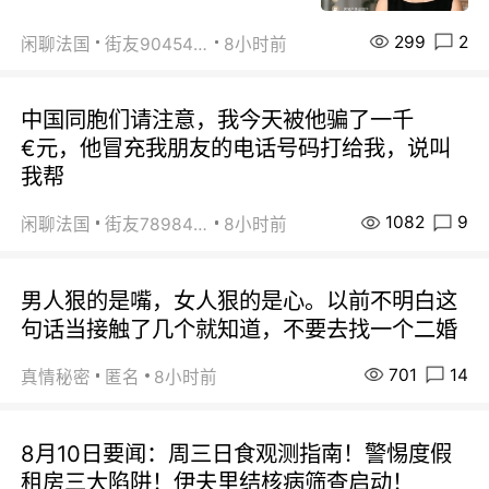
299
2
闲聊法国
街友90454511
8小时前
中国同胞们请注意，我今天被他骗了一千
€元，他冒充我朋友的电话号码打给我，说叫
我帮
1082
9
闲聊法国
街友78984738
8小时前
男人狠的是嘴，女人狠的是心。以前不明白这
句话当接触了几个就知道，不要去找一个二婚
701
14
真情秘密
匿名
8小时前
8月10日要闻：周三日食观测指南！警惕度假
租房三大陷阱！伊夫里结核病筛查启动！