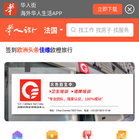
华人街
立即下载
海外华人生活APP
法国
找工作 找房子 找服务
签到
欧洲头条
佳缘
欧橙旅行
8月10日要闻：周三日食观测指南！警
惕度假租房三大陷阱！伊夫里结核病筛
查启动！
西班牙小偷在法行窃被捕！