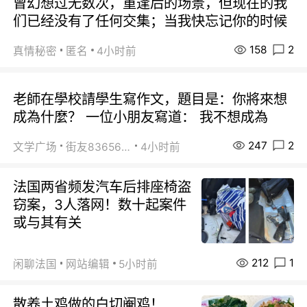
曾幻想过无数次，重逢后的场景，但现在的我
们已经没有了任何交集；当我快忘记你的时候
158
2
真情秘密
匿名
4小时前
老師在學校請學生寫作文，題目是：你將來想
成為什麼？ 一位小朋友寫道： 我不想成為
247
2
文学广场
街友83656478
4小时前
法国两省频发汽车后排座椅盗
窃案，3人落网！数十起案件
或与其有关
212
1
闲聊法国
网站编辑
5小时前
散养土鸡做的白切阉鸡！