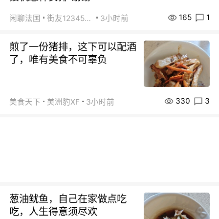
165
1
闲聊法国
街友1234567800
3小时前
煎了一份猪排，这下可以配酒
了，唯有美食不可辜负
330
3
美食天下
美洲豹XF
3小时前
葱油鱿鱼，自己在家做点吃
吃，人生得意须尽欢