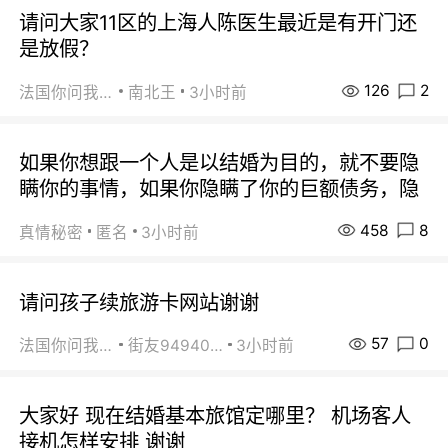
请问大家11区的上海人陈医生最近是有开门还
是放假？
126
2
法国你问我答
南北王
3小时前
如果你想跟一个人是以结婚为目的，就不要隐
瞒你的事情，如果你隐瞒了你的巨额债务，隐
458
8
真情秘密
匿名
3小时前
请问孩子续旅游卡网站谢谢
57
0
法国你问我答
街友94940663
3小时前
大家好 现在结婚基本旅馆定哪里？ 机场客人
接机怎样安排 谢谢