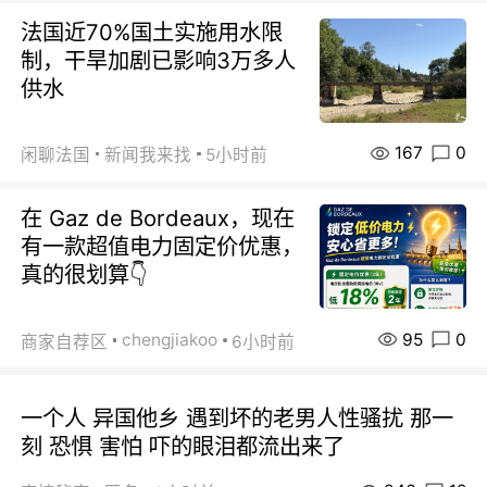
法国近70%国土实施用水限
制，干旱加剧已影响3万多人
供水
167
0
闲聊法国
新闻我来找
5小时前
在 Gaz de Bordeaux，现在
有一款超值电力固定价优惠，
真的很划算👇
95
0
chengjiakoo
商家自荐区
6小时前
一个人 异国他乡 遇到坏的老男人性骚扰 那一
刻 恐惧 害怕 吓的眼泪都流出来了