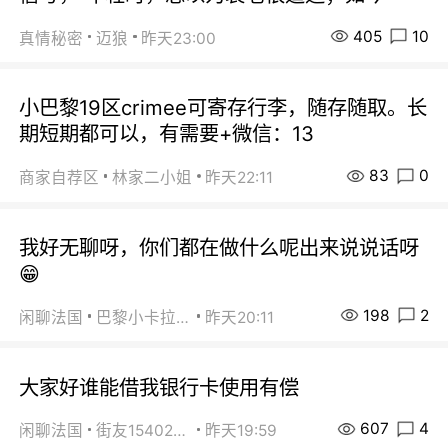
405
10
真情秘密
迈狼
昨天23:00
小巴黎19区crimee可寄存行李，随存随取。长
期短期都可以，有需要+微信：13
83
0
商家自荐区
林家二小姐
昨天22:11
我好无聊呀，你们都在做什么呢出来说说话呀
😁
198
2
闲聊法国
巴黎小卡拉咪
昨天20:11
大家好谁能借我银行卡使用有偿
607
4
闲聊法国
街友15402223
昨天19:59