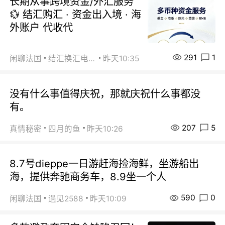
长期从事跨境资金/外汇服务
💱 结汇购汇 · 资金出入境 · 海
外账户 代收代
291
1
闲聊法国
结汇换汇电汇
昨天10:35
没有什么事值得庆祝，那就庆祝什么事都没
有。
207
5
真情秘密
四月的鱼
昨天10:26
8.7号dieppe一日游赶海捡海鲜，坐游船出
海，提供奔驰商务车，8.9坐一个人
590
0
闲聊法国
遇见2588
昨天10:09