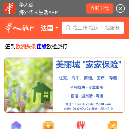
华人街
立即下载
海外华人生活APP
法国
找工作 找房子 找服务
签到
欧洲头条
佳缘
欧橙旅行
8月5日要闻：易捷航空八月罢工预警！
数字度假支票使用受限！警惕网络募捐
骗局！
无栏杆收费站逃费将重罚！