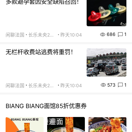
多款避孕套因安全缺陷召回！
686
1
闲聊法国
长乐未央2015
昨天10:04
无栏杆收费站逃费将重罚！
573
1
闲聊法国
长乐未央2015
昨天10:04
BIANG BIANG面馆85折优惠券