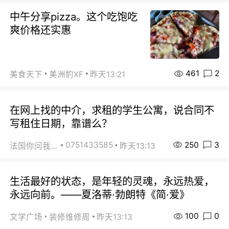
中午分享pizza。这个吃饱吃
爽价格还实惠
461
2
美食天下
美洲豹XF
昨天13:21
在网上找的中介，求租的学生公寓，说合同不
写租住日期，靠谱么？
250
3
0751433585
法国你问我答
昨天13:13
生活最好的状态，是年轻的灵魂，永远热爱，
永远向前。——夏洛蒂·勃朗特《简·爱》
100
0
文学广场
装修维修周
昨天13:13