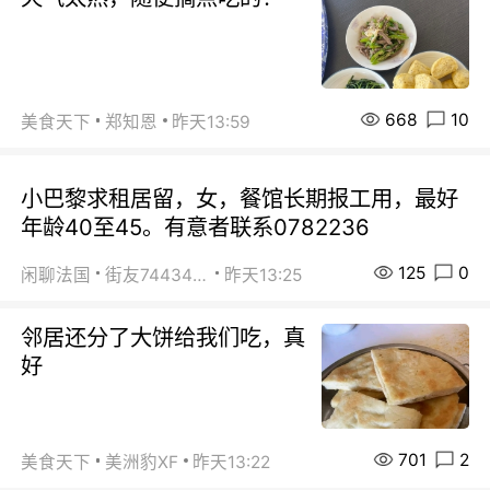
668
10
美食天下
郑知恩
昨天13:59
小巴黎求租居留，女，餐馆长期报工用，最好
年龄40至45。有意者联系0782236
125
0
闲聊法国
街友74434350
昨天13:25
邻居还分了大饼给我们吃，真
好
701
2
美食天下
美洲豹XF
昨天13:22