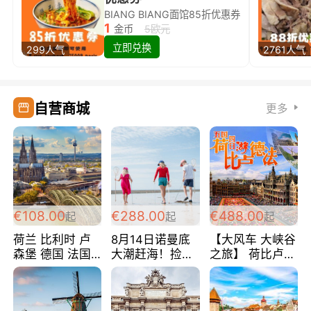
BIANG BIANG面馆85折优惠券
1
金币
5欧元
立即兑换
299人气
2761人气
自营商城
更多
€108.00
€288.00
€488.00
起
起
起
荷兰 比利时 卢
8月14日诺曼底
【大风车 大峡谷
森堡 德国 法国
大潮赶海！捡海
之旅】 荷比卢德
超爽玩遍西欧 循
鲜！轻轻松松海
法 巴黎上下 经
环线 全程四星宾
边爽玩三日游
典五国四日游
馆 108欧/人/天
288欧/人
488欧/人