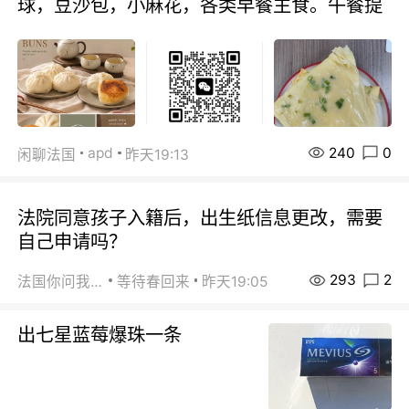
球，豆沙包，小麻花，各类早餐主食。午餐提
240
0
apd
闲聊法国
昨天19:13
法院同意孩子入籍后，出生纸信息更改，需要
自己申请吗？
293
2
法国你问我答
等待春回来
昨天19:05
出七星蓝莓爆珠一条