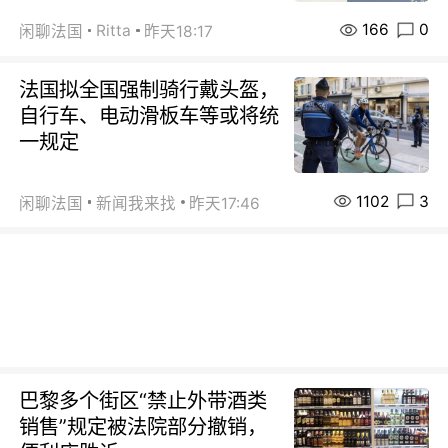
166
0
Ritta
闲聊法国
昨天18:17
法国拟全国强制骑行戴头盔，
自行车、电动滑板车等或将统
一规定
1102
3
闲聊法国
新闻我来找
昨天17:46
巴黎多个街区“禁止外带酒类
销售”规定被法院部分撤销，