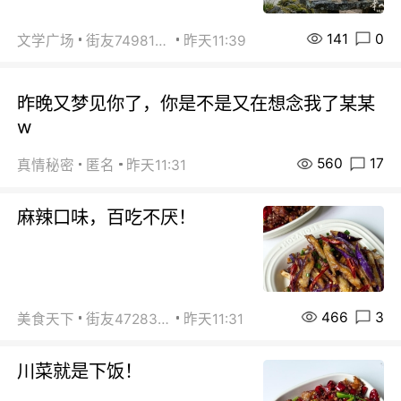
141
0
文学广场
街友74981146
昨天11:39
昨晚又梦见你了，你是不是又在想念我了某某
w
560
17
真情秘密
匿名
昨天11:31
麻辣口味，百吃不厌！
466
3
美食天下
街友472838572
昨天11:31
川菜就是下饭！