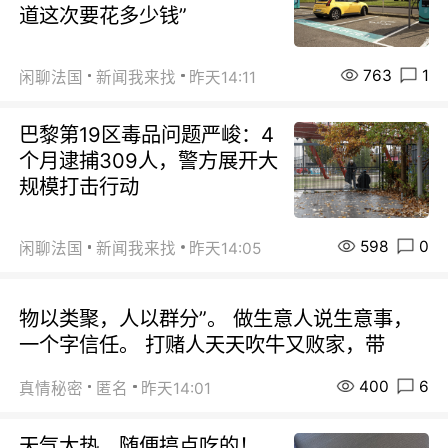
道这次要花多少钱”
763
1
闲聊法国
新闻我来找
昨天14:11
巴黎第19区毒品问题严峻：4
个月逮捕309人，警方展开大
规模打击行动
598
0
闲聊法国
新闻我来找
昨天14:05
物以类聚，人以群分”。 做生意人说生意事，
一个字信任。 打赌人天天吹牛又败家，带
400
6
真情秘密
匿名
昨天14:01
天气太热，随便搞点吃的！