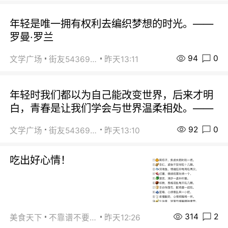
年轻是唯一拥有权利去编织梦想的时光。——
罗曼·罗兰
94
0
文学广场
街友54369822
昨天13:11
年轻时我们都以为自己能改变世界，后来才明
白，青春是让我们学会与世界温柔相处。——
92
0
文学广场
街友54369822
昨天13:10
吃出好心情！
314
2
美食天下
不靠谱不要联系
昨天12:26