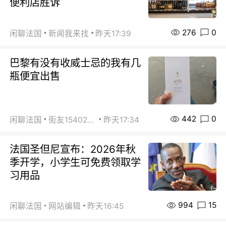
便利店胜诉
276
0
闲聊法国
新闻我来找
昨天17:39
巴黎有没有收威士忌的我有几
瓶便宜出售
442
0
闲聊法国
街友15402223
昨天17:34
法国圣但尼宣布：2026年秋
季开学，小学生可免费领取学
习用品
994
15
闲聊法国
网站编辑
昨天16:45