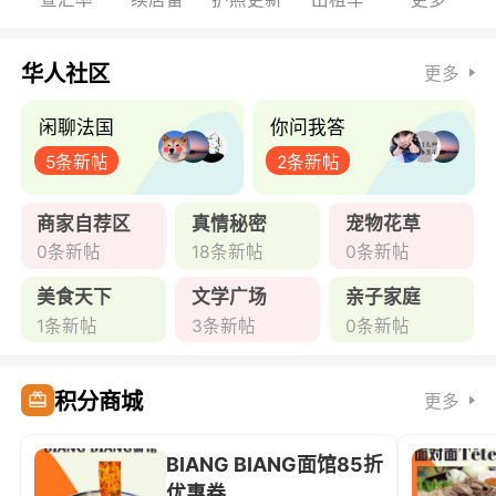
华人社区
更多
闲聊法国
你问我答
5条新帖
2条新帖
商家自荐区
真情秘密
宠物花草
0条新帖
18条新帖
0条新帖
美食天下
文学广场
亲子家庭
1条新帖
3条新帖
0条新帖
积分商城
更多
BIANG BIANG面馆85折
优惠券