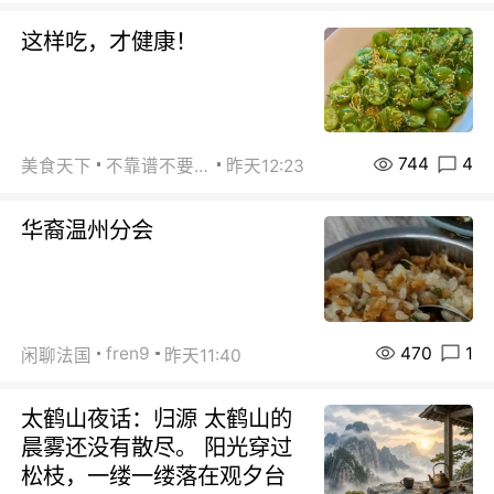
这样吃，才健康！
744
4
美食天下
不靠谱不要联系
昨天12:23
华裔温州分会
470
1
fren9
闲聊法国
昨天11:40
太鹤山夜话：归源 太鹤山的
晨雾还没有散尽。 阳光穿过
松枝，一缕一缕落在观夕台