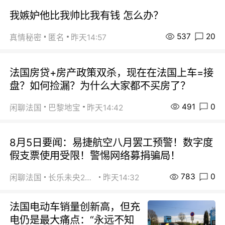
我嫉妒他比我帅比我有钱 怎么办？
537
20
真情秘密
匿名
昨天14:57
法国房贷+房产政策双杀，现在在法国上车=接
盘？如何捡漏？为什么大家都不买房了？
491
0
闲聊法国
巴黎地宝
昨天14:42
8月5日要闻：易捷航空八月罢工预警！数字度
假支票使用受限！警惕网络募捐骗局！
783
0
闲聊法国
长乐未央2015
昨天14:32
法国电动车销量创新高，但充
电仍是最大痛点：“永远不知