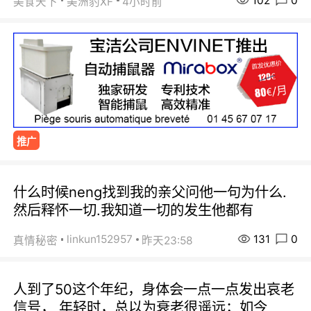
102
0
美食天下
美洲豹XF
4小时前
推广
什么时候neng找到我的亲父问他一句为什么.
然后释怀一切.我知道一切的发生他都有
131
0
linkun152957
真情秘密
昨天23:58
人到了50这个年纪，身体会一点一点发出哀老
信号， 年轻时，总以为衰老很遥远；如今