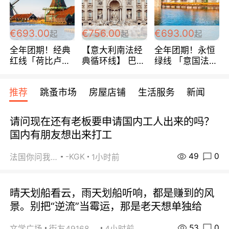
€693.00
€756.00
€693.00
起
起
起
全年团期！经典
【意大利南法经
全年团期！永恒
红线「荷比卢德
典循环线】 巴黎
绿线 「意国法
法」七天循环 五
上下 所有日期铁
南」巴黎上下 去
国 仅售99欧/人/
发！ 全程四星级
意大利 南法 99
推荐
跳蚤市场
房屋店铺
生活服务
新闻
天！巴黎上下！
宾馆 108欧/天起
欧/天起 ~包拼房
包拼房~
全程756欧/位
请问现在还有老板要申请国内工人出来的吗？
国内有朋友想出来打工
49
0
-KGK
法国你问我答
1小时前
晴天划船看云，雨天划船听响，都是赚到的风
景。别把“逆流”当霉运，那是老天想单独给
53
0
文学广场
街友49168527
4小时前