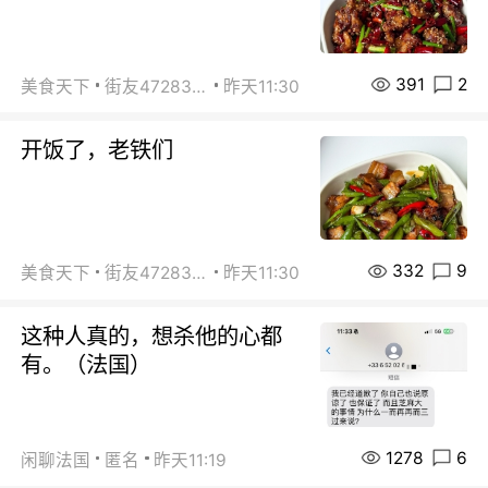
391
2
美食天下
街友472838572
昨天11:30
开饭了，老铁们
332
9
美食天下
街友472838572
昨天11:30
这种人真的，想杀他的心都
有。（法国）
1278
6
闲聊法国
匿名
昨天11:19