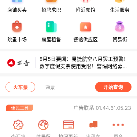
店铺买卖
招聘求职
附近餐馆
生活服务
多款避孕套因安全缺陷召回！
多款避孕套因安全缺陷召回！
跳蚤市场
房屋租售
餐馆供应区
贸易街
8月5日要闻：易捷航空八月罢工预警！
数字度假支票使用受限！警惕网络募捐
骗局！
无栏杆收费站逃费将重罚！
火车票
通票
开始查询
广告联系 01.44.61.05.23
查汇率
续居留
护照更新
出租车
更多