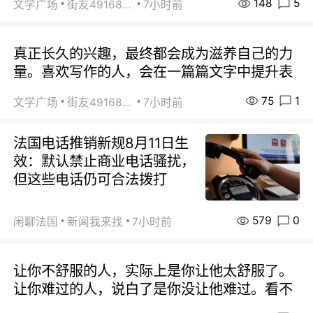
148
5
文学广场
街友49168527
7小时前
真正长久的兴趣，最终都会成为滋养自己的力
量。喜欢写作的人，会在一篇篇文字中提升表
75
1
文学广场
街友49168527
7小时前
法国电话推销新规8月11日生
效：默认禁止商业电话骚扰，
但这些电话仍可合法拨打
579
0
闲聊法国
新闻我来找
7小时前
让你不舒服的人，实际上是你让他太舒服了。
让你难过的人，说白了是你没让他难过。看不