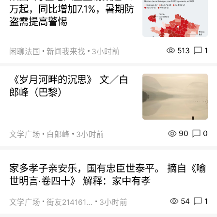
万起，同比增加7.1%，暑期防
盗需提高警惕
513
1
闲聊法国
新闻我来找
3小时前
《岁月河畔的沉思》 文／白
郎峰（巴黎）
90
0
文学广场
白郞峰
3小时前
家多孝子亲安乐，国有忠臣世泰平。 摘自《喻
世明言·卷四十》 解释：家中有孝
54
1
文学广场
街友21416156
3小时前