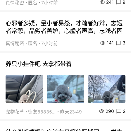
241
9
真情秘密
匿名
7小时前
心邪者多疑，量小者易怒，才疏者好辩，志短
者常怨，品劣者善妒，心虚者声高，志浅者固
141
3
真情秘密
匿名
7小时前
养只小挂件吧 去拿都带着
290
2
宠物花草
街友88835518
昨天23:49