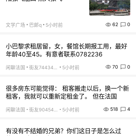
62
0
文学广场
巴郞q
5小时前
小巴黎求租居留，女，餐馆长期报工用，最好
年龄40至45。有意者联系0782236
70
0
闲聊法国
街友74434350
5小时前
很多房东可能觉得： 租客搬走以后，换一个新
租客，我就可以重新定租金了。 但在法国
518
4
闲聊法国
街友90454511
5小时前
有没有不结婚的兄弟？你们这日子是怎么过