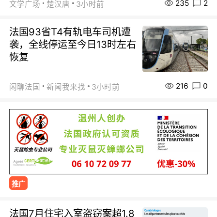
235
2
文学广场
楚汉唐
3小时前
法国93省T4有轨电车司机遭
袭，全线停运至今日13时左右
恢复
216
0
闲聊法国
新闻我来找
3小时前
推广
法国7月住宅入室盗窃案超1.8