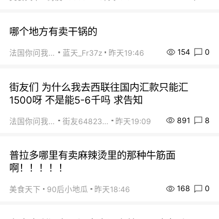
哪个地方有卖干锅的
154
0
法国你问我答
蓝天_Fr37z
昨天19:46
街友们 为什么我去西联往国内汇款只能汇
1500呀 不是能5-6千吗 求告知
891
8
法国你问我答
街友64823891
昨天19:09
普拉多哪里有卖麻辣烫里的那种牛筋面
啊！！！！！
168
0
美食天下
90后小地瓜
昨天18:46