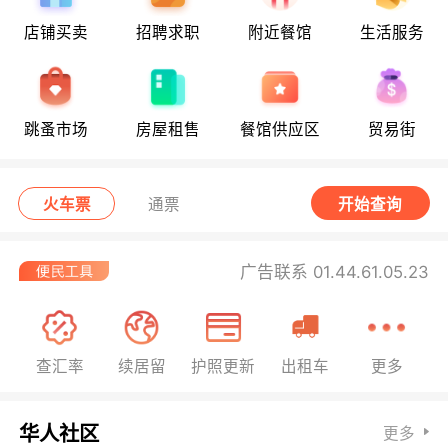
店铺买卖
招聘求职
附近餐馆
生活服务
跳蚤市场
房屋租售
餐馆供应区
贸易街
火车票
通票
开始查询
广告联系 01.44.61.05.23
查汇率
续居留
护照更新
出租车
更多
华人社区
更多