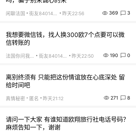
吗，骗子别来诚心的来
369
3
闲聊法国
街友84014588
昨天22:56
我想要微信钱，找人换300欧7个点要可以微
信转账的
190
0
法国你问我答
街友84014588
昨天22:50
离别终须有 只能把这份情谊放在心底深处 留
给时间吧
271
8
真情秘密
匿名
昨天21:12
请问一下大家 有谁知道欧翔旅行社电话号码？
麻烦告知一下，谢谢