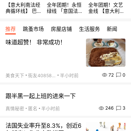
【意大利南法经
全年团期！永恒
全年团期！文艺
典循环线】 巴黎
绿线 「意国法
金线 【意大利一
上下 所有日期铁
南」巴黎上下 去
地】 循环7日游
发！ 全程四星级
意大利 南法 99
全程693欧/人起
推荐
跳蚤市场
房屋店铺
生活服务
新闻
宾馆 108欧/天起
欧/天起 ~包拼房
每周铁发！
全程756欧/位
味道超赞！ 非常成功！
72
0
美食天下
街友40858442
半小时前
跟半黑一起上班的进来一下
246
3
真情秘密
匿名
半小时前
法国失业率升至8.3%，创近6