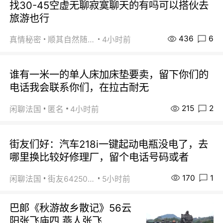
找30-45空虚无聊寂寞聊天的有吗可以搭伙去
旅游也行
436
6
真情秘密
顺其自然随缘
4小时前
谁有一米一的单人床加床垫要卖，留下你们的
电话我会联系你们，在拉古耐无
215
2
闲聊法国
匿名
4小时前
街友们好：汽车218i一键起动电瓶没电了，去
哪里换比较好修理厂，留个电话号码或者
170
1
闲聊法国
街友64250024
5小时前
巴郞《秋游故乡散记》56云
阳张飞庙四 燕人张飞