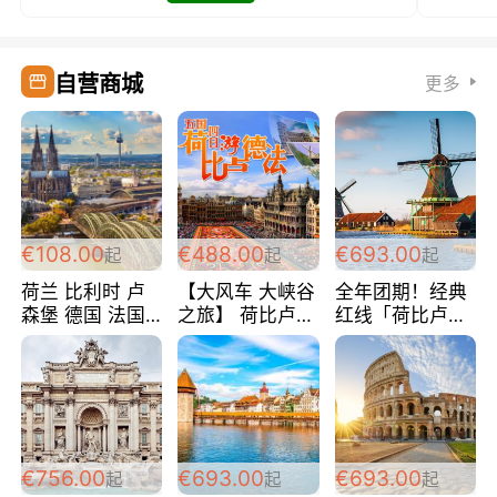
自营商城
更多
€108.00
€488.00
€693.00
起
起
起
荷兰 比利时 卢
【大风车 大峡谷
全年团期！经典
森堡 德国 法国
之旅】 荷比卢德
红线「荷比卢德
超爽玩遍西欧 循
法 巴黎上下 经
法」七天循环 五
环线 全程四星宾
典五国四日游
国 仅售99欧/人/
馆 108欧/人/天
488欧/人
天！巴黎上下！
包拼房~
€756.00
€693.00
€693.00
起
起
起