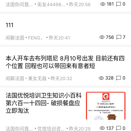
181
0
法国你问我答
街友44498484
昨天20:56
111
756
7
闲聊法国
FENG，
昨天20:41
本人开车去布列塔尼 8月10号出发 目前还有四
个位置 回程也可以带回来有意者短
328
0
闲聊法国
美女无敌
昨天20:32
法国优悦培训卫生知识小百科
第六百一十四回- 破损餐盘应
立即淘汰
137
0
法国你问我答
优悦培训咨询
昨天20:29