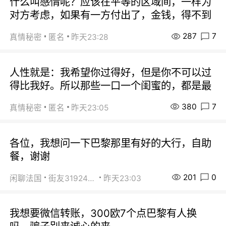
什么叫感情呢？应该在平等的区域间，一样为
对方考虑，如果有一方付出了，金钱，得不到
287
7
真情秘密
匿名
昨天23:28
人性就是：我希望你过得好，但是你不可以过
得比我好。所以那些一口一个闺蜜的，都是最
380
7
真情秘密
匿名
昨天23:05
各位，我想问一下巴黎那里有好的大行，自助
餐，谢谢
201
0
闲聊法国
街友31924072
昨天23:03
我想要微信转账，300欧7个点巴黎有人换