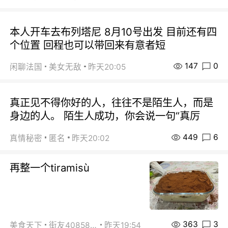
本人开车去布列塔尼 8月10号出发 目前还有四
个位置 回程也可以带回来有意者短
147
0
闲聊法国
美女无敌
昨天20:05
真正见不得你好的人，往往不是陌生人，而是
身边的人。 陌生人成功，你会说一句“真厉
449
6
真情秘密
匿名
昨天20:02
再整一个tiramisù
363
3
美食天下
街友40858442
昨天19:54