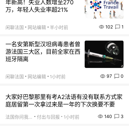
年新高！失业人数增至270
万，年轻人失业率超21%
102
1
闲聊法国
网站编辑
半小时前
一名安第斯型汉坦病毒患者曾
游法国三大区，目前全家在西
班牙隔离
97
0
闲聊法国
网站编辑
1小时前
大家好巴黎那里有考A2法语有没有联系方式家
庭居留第一次拿过来是一年的下次换要不要
140
3
法国你问我答
付出与回报
1小时前