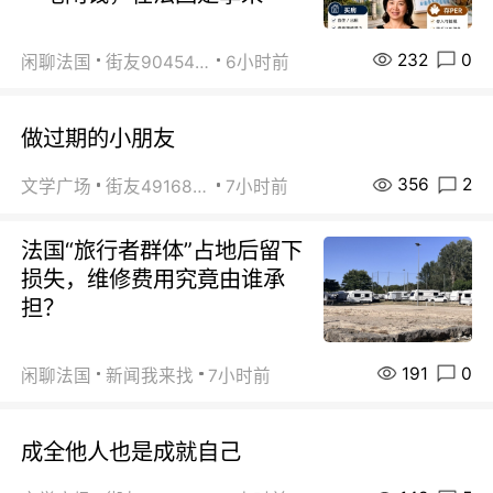
232
0
闲聊法国
街友90454511
6小时前
做过期的小朋友
356
2
文学广场
街友49168527
7小时前
法国“旅行者群体”占地后留下
损失，维修费用究竟由谁承
担？
191
0
闲聊法国
新闻我来找
7小时前
成全他人也是成就自己