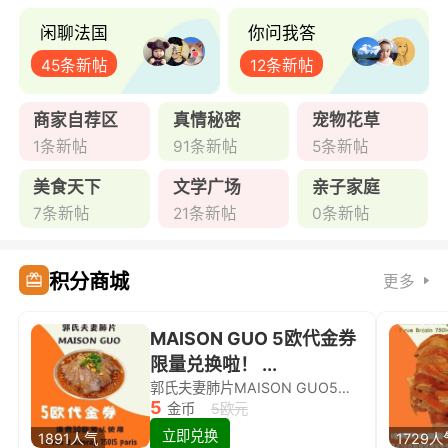
闲聊法国
你问我答
45条新帖
12条新帖
商家自荐区
真情秘密
宠物花草
1条新帖
91条新帖
5条新帖
美食天下
文学广场
亲子家庭
7条新帖
21条新帖
0条新帖
积分商城
更多
MAISON GUO 5欧代金券
限量兑换啦！ ...
郭氏夫妻肺片MAISON GUO5欧代金券限量兑换啦！
5
金币
5欧元
立即兑换
1891人气
1729人