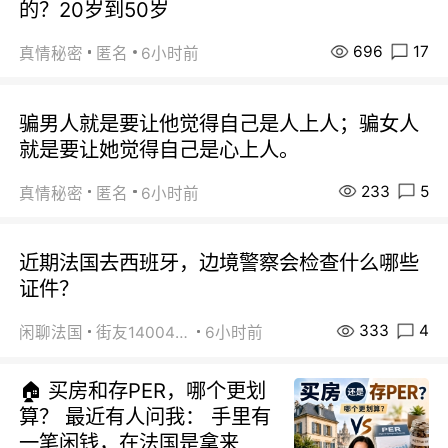
的？20岁到50岁
696
17
真情秘密
匿名
6小时前
骗男人就是要让他觉得自己是人上人；骗女人
就是要让她觉得自己是心上人。
233
5
真情秘密
匿名
6小时前
近期法国去西班牙，边境警察会检查什么哪些
证件？
333
4
闲聊法国
街友14004820
6小时前
🏠 买房和存PER，哪个更划
算？ 最近有人问我： 手里有
一笔闲钱，在法国是拿来