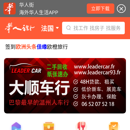
华人街
立即下载
海外华人生活APP
法国
找工作 找房子 找服务
签到
欧洲头条
佳缘
欧橙旅行