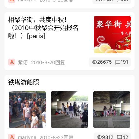
相聚华街，共度中秋！
（2010中秋聚会开始报名
啦！）[paris]
26675
191
紫偌
2010-9-20回复
铁塔游船照
marlyne
9312
42
2010-8-23回复