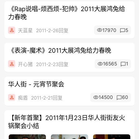
《Rap说唱-烦西烦-犯帅》2011大展鸿兔给
力春晚
17970
5
天蓝星
2011-2-26回复
《表演-魔术》2011大展鸿兔给力春晚
16565
1
开心猪
2011-2-23回复
华人街 - 元宵节聚会
14500
60
痴盾
2011-2-21回复
【新年首聚】2011年1月23日华人街街友火
锅聚会小结