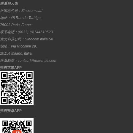
联系华人街
法国总公司：
Sinocom sarl
地址：
48 Rue de Turbigo,
75003
Paris
,
France
联系电话：
(0033)-(0)144610523
意大利分公司：
Sinocom Italia Srl
地址：
Via Niccolini 29,
20154
Milano
,
Italia
联系邮箱：
contact@huarenjie.com
扫描苹果APP
扫描安卓APP