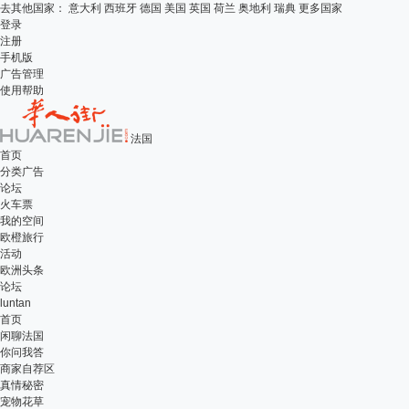
去其他国家：
意大利
西班牙
德国
美国
英国
荷兰
奥地利
瑞典
更多国家
登录
注册
手机版
广告管理
使用帮助
法国
首页
分类广告
论坛
火车票
我的空间
欧橙旅行
活动
欧洲头条
论坛
luntan
首页
闲聊法国
你问我答
商家自荐区
真情秘密
宠物花草