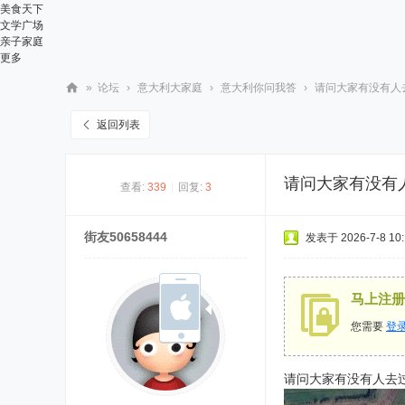
美食天下
文学广场
亲子家庭
更多
»
论坛
›
意大利大家庭
›
意大利你问我答
›
请问大家有没有人去过
华
返回列表
人
街
请问大家有没有人
查看:
339
|
回复:
3
网
街友50658444
发表于 2026-7-8 10:
马上注册
您需要
登
请问大家有没有人去过