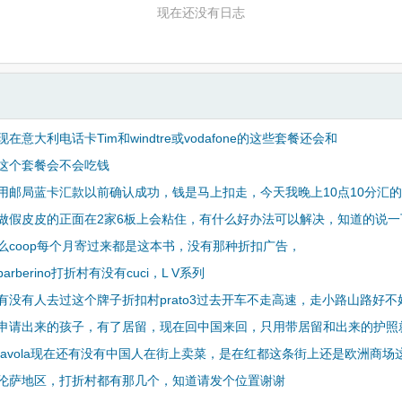
现在还没有日志
在意大利电话卡Tim和windtre或vodafone的这些套餐还会和
这个套餐会不会吃钱
用邮局蓝卡汇款以前确认成功，钱是马上扣走，今天我晚上10点10分汇
做假皮皮的正面在2家6板上会粘住，有什么好办法可以解决，知道的说一
么coop每个月寄过来都是这本书，没有那种折扣广告，
rberino打折村有没有cuci，L V系列
有没有人去过这个牌子折扣村prato3过去开车不走高速，走小路山路好不
申请出来的孩子，有了居留，现在回中国来回，只用带居留和出来的护照
tavola现在还有没有中国人在街上卖菜，是在红都这条街上还是欧洲商场
伦萨地区，打折村都有那几个，知道请发个位置谢谢