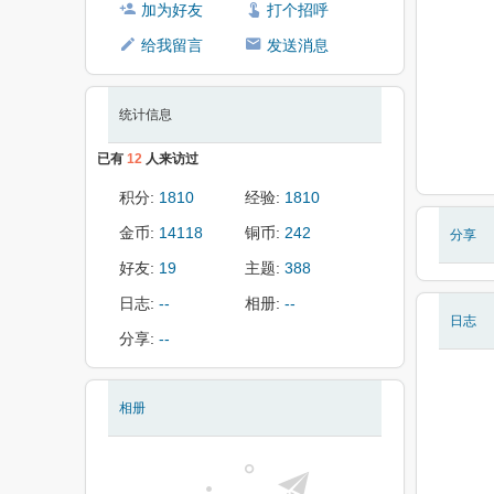
加为好友
打个招呼
给我留言
发送消息
统计信息
已有
12
人来访过
积分:
1810
经验:
1810
金币:
14118
铜币:
242
分享
好友:
19
主题:
388
日志:
--
相册:
--
日志
分享:
--
相册