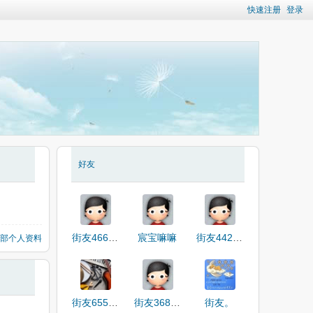
快速注册
登录
好友
街友46622610
宸宝嘛嘛
街友44226461
部个人资料
街友65574801
街友36812691
街友。