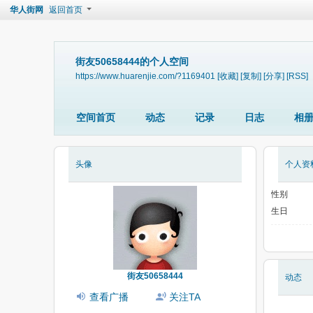
华人街网
返回首页
街友50658444的个人空间
https://www.huarenjie.com/?1169401
[收藏]
[复制]
[分享]
[RSS]
空间首页
动态
记录
日志
相
头像
个人资
性别
生日
街友50658444
动态
查看广播
关注TA