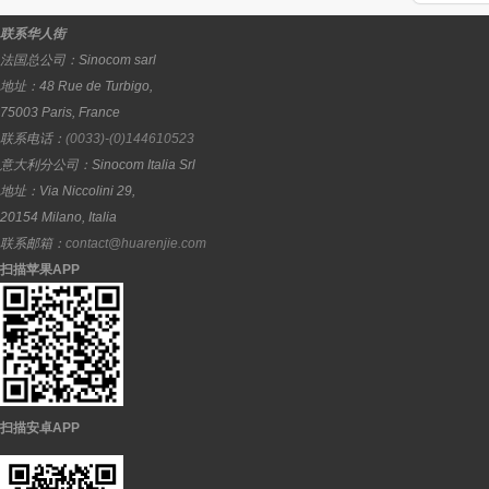
联系华人街
法国总公司：
Sinocom sarl
地址：
48 Rue de Turbigo,
75003
Paris
,
France
联系电话：
(0033)-(0)144610523
意大利分公司：
Sinocom Italia Srl
地址：
Via Niccolini 29,
20154
Milano
,
Italia
联系邮箱：
contact@huarenjie.com
扫描苹果APP
扫描安卓APP