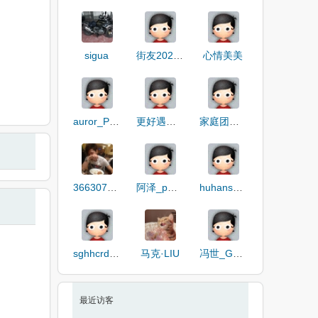
sigua
街友20288626
心情美美
auror_PCFGK
更好遇见你
家庭团聚的神呀
3663074354
阿泽_pW13M
huhansheng
sghhcrdxxn
马克·LIU
冯世_G2EKo
最近访客