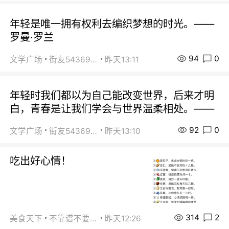
年轻是唯一拥有权利去编织梦想的时光。——
罗曼·罗兰
94
0
文学广场
街友54369822
昨天13:11
年轻时我们都以为自己能改变世界，后来才明
白，青春是让我们学会与世界温柔相处。——
92
0
文学广场
街友54369822
昨天13:10
吃出好心情！
314
2
美食天下
不靠谱不要联系
昨天12:26