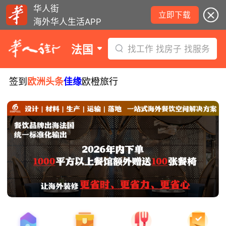
华人街
立即下载
海外华人生活APP
法国
找工作 找房子 找服务
签到
欧洲头条
佳缘
欧橙旅行
8月5日要闻：易捷航空八月罢工预警！
数字度假支票使用受限！警惕网络募捐
骗局！
无栏杆收费站逃费将重罚！