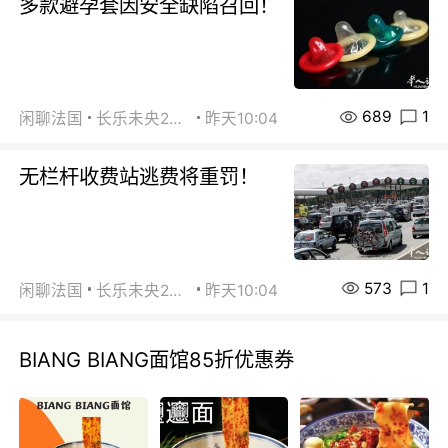
多款避孕套因安全缺陷召回！
689
1
闲聊法国
长乐未央2015
昨天10:04
无栏杆收费站逃费将重罚！
573
1
闲聊法国
长乐未央2015
昨天10:04
BIANG BIANG面馆85折优惠券