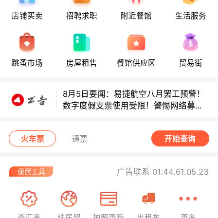
店铺买卖
招聘求职
附近餐馆
生活服务
多款避孕套因安全缺陷召回！
多款避孕套因安全缺陷召回！
跳蚤市场
房屋租售
餐馆供应区
贸易街
8月5日要闻：易捷航空八月罢工预警！
数字度假支票使用受限！警惕网络募捐
骗局！
无栏杆收费站逃费将重罚！
火车票
通票
开始查询
广告联系 01.44.61.05.23
查汇率
续居留
护照更新
出租车
更多