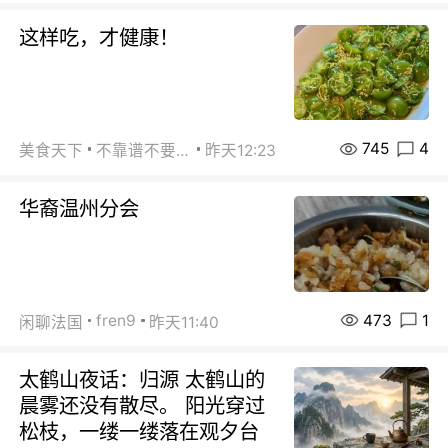
这样吃，才健康！
745
4
美食天下
不靠谱不要联系
昨天12:23
华裔温州分会
473
1
fren9
闲聊法国
昨天11:40
太鹤山夜话：归源 太鹤山的
晨雾还没有散尽。 阳光穿过
松枝，一缕一缕落在观夕台