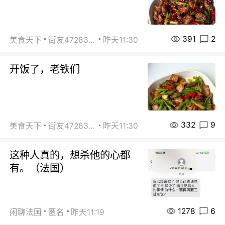
391
2
美食天下
街友472838572
昨天11:30
开饭了，老铁们
332
9
美食天下
街友472838572
昨天11:30
这种人真的，想杀他的心都
有。（法国）
1278
6
闲聊法国
匿名
昨天11:19