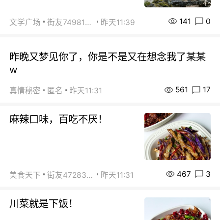
141
0
文学广场
街友74981146
昨天11:39
昨晚又梦见你了，你是不是又在想念我了某某
w
561
17
真情秘密
匿名
昨天11:31
麻辣口味，百吃不厌！
467
3
美食天下
街友472838572
昨天11:31
川菜就是下饭！