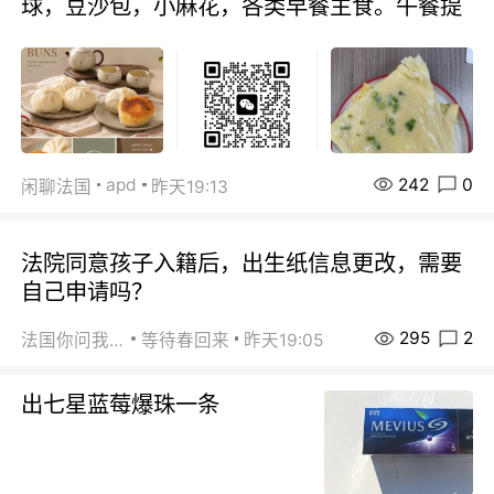
球，豆沙包，小麻花，各类早餐主食。午餐提
242
0
apd
闲聊法国
昨天19:13
法院同意孩子入籍后，出生纸信息更改，需要
自己申请吗？
295
2
法国你问我答
等待春回来
昨天19:05
出七星蓝莓爆珠一条