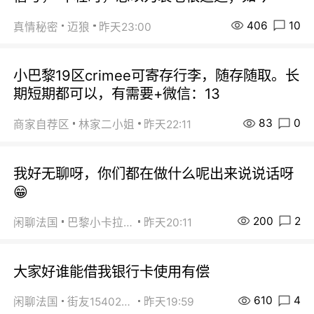
406
10
真情秘密
迈狼
昨天23:00
小巴黎19区crimee可寄存行李，随存随取。长
期短期都可以，有需要+微信：13
83
0
商家自荐区
林家二小姐
昨天22:11
我好无聊呀，你们都在做什么呢出来说说话呀
😁
200
2
闲聊法国
巴黎小卡拉咪
昨天20:11
大家好谁能借我银行卡使用有偿
610
4
闲聊法国
街友15402223
昨天19:59