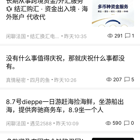
长期从事跨境资金/外汇服务
💱 结汇购汇 · 资金出入境 · 海
外账户 代收代
291
1
闲聊法国
结汇换汇电汇
昨天10:35
没有什么事值得庆祝，那就庆祝什么事都没
有。
207
5
真情秘密
四月的鱼
昨天10:26
8.7号dieppe一日游赶海捡海鲜，坐游船出
海，提供奔驰商务车，8.9坐一个人
590
0
闲聊法国
遇见2588
昨天10:09