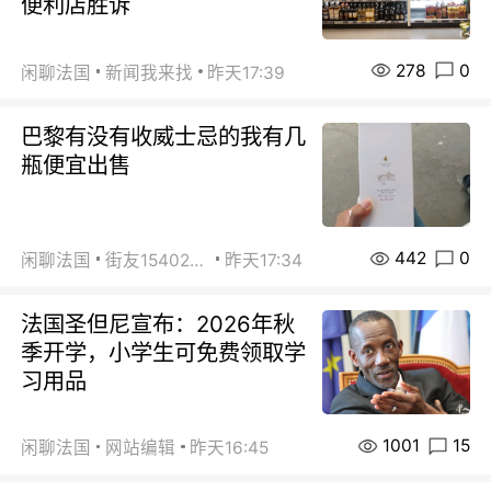
便利店胜诉
278
0
闲聊法国
新闻我来找
昨天17:39
巴黎有没有收威士忌的我有几
瓶便宜出售
442
0
闲聊法国
街友15402223
昨天17:34
法国圣但尼宣布：2026年秋
季开学，小学生可免费领取学
习用品
1001
15
闲聊法国
网站编辑
昨天16:45