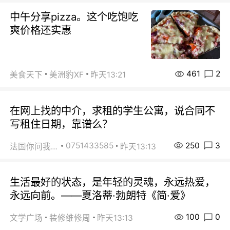
中午分享pizza。这个吃饱吃
爽价格还实惠
461
2
美食天下
美洲豹XF
昨天13:21
在网上找的中介，求租的学生公寓，说合同不
写租住日期，靠谱么？
250
3
0751433585
法国你问我答
昨天13:13
生活最好的状态，是年轻的灵魂，永远热爱，
永远向前。——夏洛蒂·勃朗特《简·爱》
100
0
文学广场
装修维修周
昨天13:13