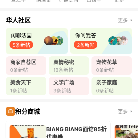
华人社区
更多
闲聊法国
你问我答
5条新帖
2条新帖
商家自荐区
真情秘密
宠物花草
0条新帖
18条新帖
0条新帖
美食天下
文学广场
亲子家庭
1条新帖
3条新帖
0条新帖
积分商城
更多
BIANG BIANG面馆85折
优惠券