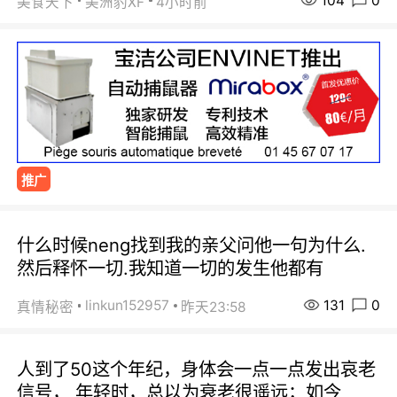
104
0
美食天下
美洲豹XF
4小时前
推广
什么时候neng找到我的亲父问他一句为什么.
然后释怀一切.我知道一切的发生他都有
131
0
linkun152957
真情秘密
昨天23:58
人到了50这个年纪，身体会一点一点发出哀老
信号， 年轻时，总以为衰老很遥远；如今