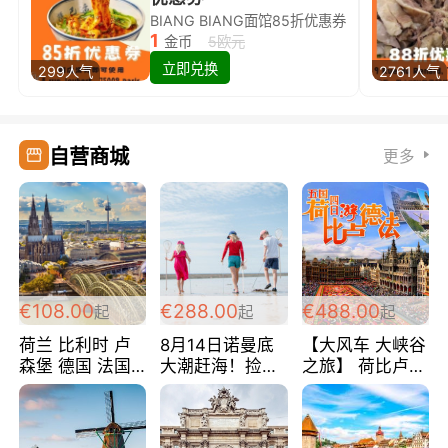
BIANG BIANG面馆85折优惠券
1
金币
5欧元
立即兑换
299人气
2761人气
自营商城
更多
€108.00
€288.00
€488.00
起
起
起
荷兰 比利时 卢
8月14日诺曼底
【大风车 大峡谷
森堡 德国 法国
大潮赶海！捡海
之旅】 荷比卢德
超爽玩遍西欧 循
鲜！轻轻松松海
法 巴黎上下 经
环线 全程四星宾
边爽玩三日游
典五国四日游
馆 108欧/人/天
288欧/人
488欧/人