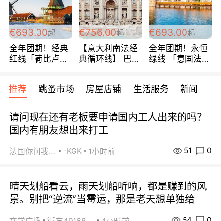
€693.00
€756.00
€693.00
起
起
起
全年团期！经典
【意大利南法经
全年团期！永恒
红线「荷比卢德
典循环线】 巴黎
绿线 「意国法
法」七天循环 五
上下 所有日期铁
南」巴黎上下 去
国 仅售99欧/人/
发！ 全程四星级
意大利 南法 99
推荐
跳蚤市场
房屋店铺
生活服务
新闻
天！巴黎上下！
宾馆 108欧/天起
欧/天起 ~包拼房
包拼房~
全程756欧/位
请问现在还有老板要申请国内工人出来的吗？
国内有朋友想出来打工
51
0
-KGK
法国你问我答
1小时前
晴天划船看云，雨天划船听响，都是赚到的风
景。别把“逆流”当霉运，那是老天想单独给
54
0
文学广场
街友49168527
4小时前