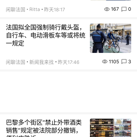
167
0
Ritta
闲聊法国
昨天18:17
法国拟全国强制骑行戴头盔，
自行车、电动滑板车等或将统
一规定
1105
3
闲聊法国
新闻我来找
昨天17:46
巴黎多个街区“禁止外带酒类
销售”规定被法院部分撤销，