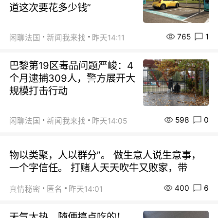
道这次要花多少钱”
765
1
闲聊法国
新闻我来找
昨天14:11
巴黎第19区毒品问题严峻：4
个月逮捕309人，警方展开大
规模打击行动
598
0
闲聊法国
新闻我来找
昨天14:05
物以类聚，人以群分”。 做生意人说生意事，
一个字信任。 打赌人天天吹牛又败家，带
400
6
真情秘密
匿名
昨天14:01
天气太热，随便搞点吃的！