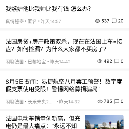
我嫉妒他比我帅比我有钱 怎么办？
537
20
真情秘密
匿名
昨天14:57
法国房贷+房产政策双杀，现在在法国上车=接
盘？如何捡漏？为什么大家都不买房了？
492
0
闲聊法国
巴黎地宝
昨天14:42
8月5日要闻：易捷航空八月罢工预警！数字度
假支票使用受限！警惕网络募捐骗局！
785
0
闲聊法国
长乐未央2015
昨天14:32
法国电动车销量创新高，但充
电仍是最大痛点：“永远不知