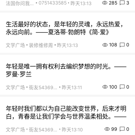
285
3
0751433585
法国你问我答
昨天13:13
生活最好的状态，是年轻的灵魂，永远热爱，
永远向前。——夏洛蒂·勃朗特《简·爱》
108
0
文学广场
装修维修周
昨天13:13
年轻是唯一拥有权利去编织梦想的时光。——
罗曼·罗兰
100
0
文学广场
街友54369822
昨天13:11
年轻时我们都以为自己能改变世界，后来才明
白，青春是让我们学会与世界温柔相处。——
99
0
文学广场
街友54369822
昨天13:10