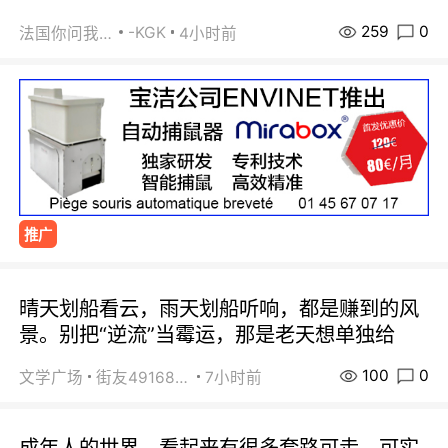
259
0
-KGK
法国你问我答
4小时前
推广
晴天划船看云，雨天划船听响，都是赚到的风
景。别把“逆流”当霉运，那是老天想单独给
100
0
文学广场
街友49168527
7小时前
成年人的世界，看起来有很多套路可走。可实