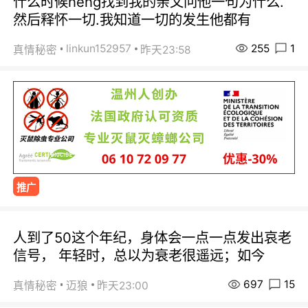
什么时候neng找到我的亲父问他一句为什么.
然后释怀一切.我知道一切的发生他都有
255
1
linkun152957
真情秘密
昨天23:58
推广
人到了50这个年纪，身体会一点一点发出哀老
信号， 年轻时，总以为衰老很遥远；如今
697
15
真情秘密
迈狼
昨天23:00