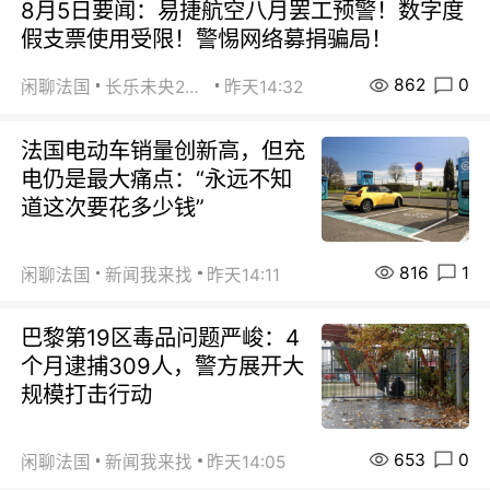
8月5日要闻：易捷航空八月罢工预警！数字度
假支票使用受限！警惕网络募捐骗局！
862
0
闲聊法国
长乐未央2015
昨天14:32
法国电动车销量创新高，但充
电仍是最大痛点：“永远不知
道这次要花多少钱”
816
1
闲聊法国
新闻我来找
昨天14:11
巴黎第19区毒品问题严峻：4
个月逮捕309人，警方展开大
规模打击行动
653
0
闲聊法国
新闻我来找
昨天14:05