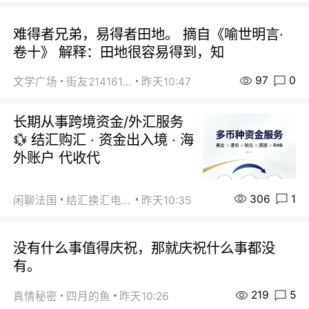
难得者兄弟，易得者田地。 摘自《喻世明言·
卷十》 解释：田地很容易得到，知
97
0
文学广场
街友21416156
昨天10:47
长期从事跨境资金/外汇服务
💱 结汇购汇 · 资金出入境 · 海
外账户 代收代
306
1
闲聊法国
结汇换汇电汇
昨天10:35
没有什么事值得庆祝，那就庆祝什么事都没
有。
219
5
真情秘密
四月的鱼
昨天10:26