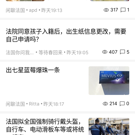
317
1
apd
闲聊法国
昨天19:13
法院同意孩子入籍后，出生纸信息更改，需要
自己申请吗？
407
5
法国你问我答
等待春回来
昨天19:05
出七星蓝莓爆珠一条
214
0
Ritta
闲聊法国
昨天18:17
法国拟全国强制骑行戴头盔，
自行车、电动滑板车等或将统