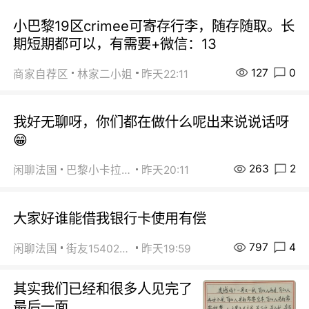
小巴黎19区crimee可寄存行李，随存随取。长
期短期都可以，有需要+微信：13
127
0
商家自荐区
林家二小姐
昨天22:11
我好无聊呀，你们都在做什么呢出来说说话呀
😁
263
2
闲聊法国
巴黎小卡拉咪
昨天20:11
大家好谁能借我银行卡使用有偿
797
4
闲聊法国
街友15402223
昨天19:59
其实我们已经和很多人见完了
最后一面