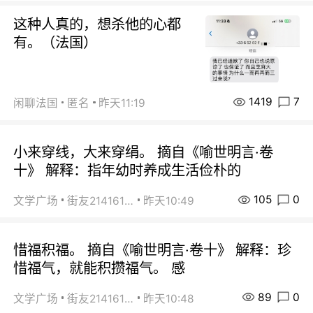
这种人真的，想杀他的心都
有。（法国）
1419
7
闲聊法国
匿名
昨天11:19
小来穿线，大来穿绢。 摘自《喻世明言·卷
十》 解释：指年幼时养成生活俭朴的
105
0
文学广场
街友21416156
昨天10:49
惜福积福。 摘自《喻世明言·卷十》 解释：珍
惜福气，就能积攒福气。 感
89
0
文学广场
街友21416156
昨天10:48