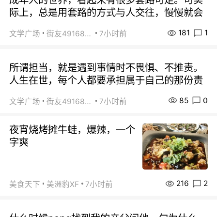
际上，总是用套路的方式与人交往，慢慢就会
181
1
文学广场
街友49168527
7小时前
所谓担当，就是遇到事情时不畏惧、不推责。
人生在世，每个人都要承担属于自己的那份责
85
0
文学广场
街友49168527
7小时前
夜宵烧烤摊牛蛙，爆辣，一个
字爽
216
2
美食天下
美洲豹XF
7小时前