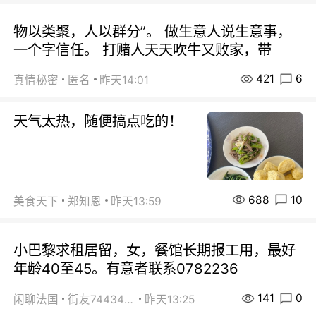
物以类聚，人以群分”。 做生意人说生意事，
一个字信任。 打赌人天天吹牛又败家，带
421
6
真情秘密
匿名
昨天14:01
天气太热，随便搞点吃的！
688
10
美食天下
郑知恩
昨天13:59
小巴黎求租居留，女，餐馆长期报工用，最好
年龄40至45。有意者联系0782236
141
0
闲聊法国
街友74434350
昨天13:25