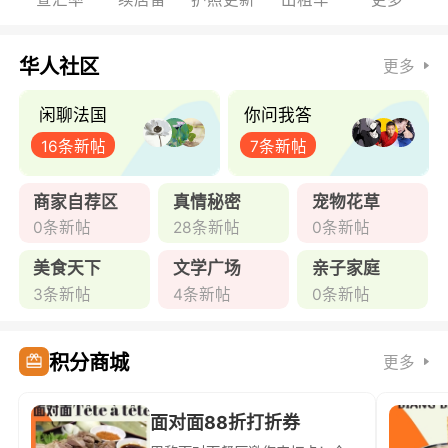
华人社区
更多
闲聊法国
你问我答
16条新帖
7条新帖
商家自荐区
真情秘密
宠物花草
0条新帖
28条新帖
0条新帖
美食天下
文学广场
亲子家庭
3条新帖
4条新帖
0条新帖
积分商城
更多
面对面88折打折券