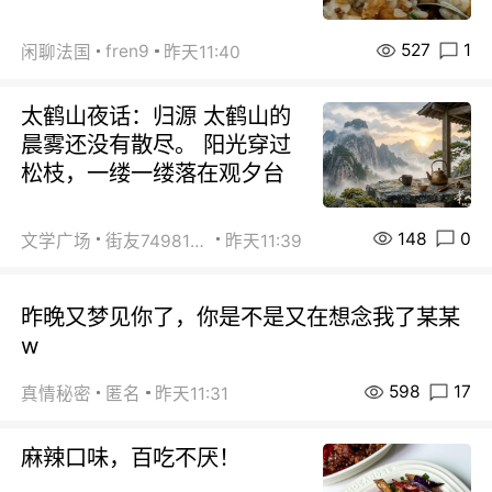
527
1
fren9
闲聊法国
昨天11:40
太鹤山夜话：归源 太鹤山的
晨雾还没有散尽。 阳光穿过
松枝，一缕一缕落在观夕台
148
0
文学广场
街友74981146
昨天11:39
昨晚又梦见你了，你是不是又在想念我了某某
w
598
17
真情秘密
匿名
昨天11:31
麻辣口味，百吃不厌！