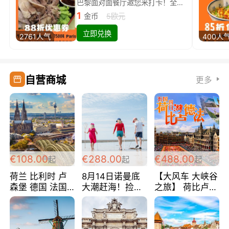
巴黎面对面餐厅邀您来打卡！全场88折
1
金币
5欧元
立即兑换
2761人气
400人
自营商城
更多
€108.00
€288.00
€488.00
起
起
起
荷兰 比利时 卢
8月14日诺曼底
【大风车 大峡谷
森堡 德国 法国
大潮赶海！捡海
之旅】 荷比卢德
超爽玩遍西欧 循
鲜！轻轻松松海
法 巴黎上下 经
环线 全程四星宾
边爽玩三日游
典五国四日游
馆 108欧/人/天
288欧/人
488欧/人