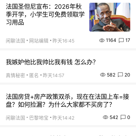
法国圣但尼宣布：2026年秋
季开学，小学生可免费领取学
习用品
1164
17
闲聊法国
网站编辑
昨天16:45
我嫉妒他比我帅比我有钱 怎么办？
582
20
真情秘密
匿名
昨天14:57
法国房贷+房产政策双杀，现在在法国上车=接
盘？如何捡漏？为什么大家都不买房了？
542
0
闲聊法国
巴黎地宝
昨天14:42