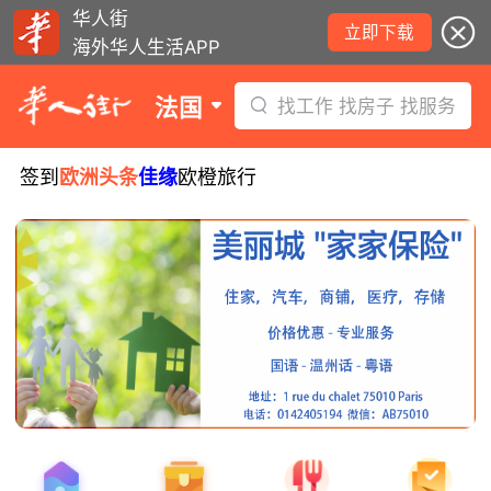
华人街
立即下载
海外华人生活APP
法国
找工作 找房子 找服务
签到
欧洲头条
佳缘
欧橙旅行
8月5日要闻：易捷航空八月罢工预警！
数字度假支票使用受限！警惕网络募捐
骗局！
无栏杆收费站逃费将重罚！