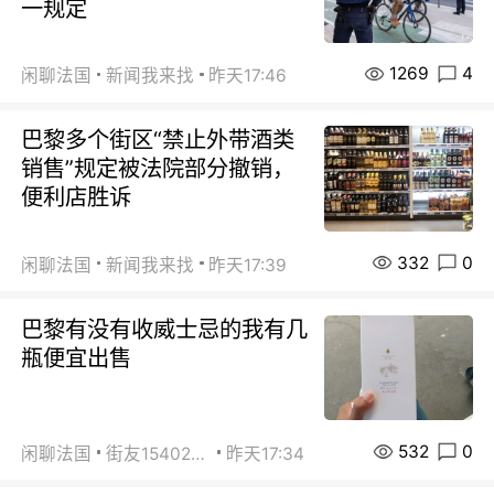
一规定
1269
4
闲聊法国
新闻我来找
昨天17:46
巴黎多个街区“禁止外带酒类
销售”规定被法院部分撤销，
便利店胜诉
332
0
闲聊法国
新闻我来找
昨天17:39
巴黎有没有收威士忌的我有几
瓶便宜出售
532
0
闲聊法国
街友15402223
昨天17:34