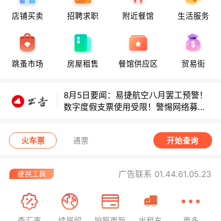
店铺买卖
招聘求职
附近餐馆
生活服务
多款避孕套因安全缺陷召回！
多款避孕套因安全缺陷召回！
跳蚤市场
房屋租售
餐馆供应区
贸易街
8月5日要闻：易捷航空八月罢工预警！
数字度假支票使用受限！警惕网络募捐
骗局！
无栏杆收费站逃费将重罚！
火车票
通票
开始查询
广告联系 01.44.61.05.23
查汇率
续居留
护照更新
出租车
更多