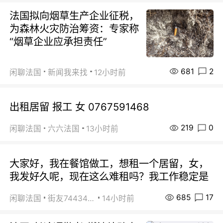
法国拟向烟草生产企业征税，
为森林火灾防治筹资：专家称
“烟草企业应承担责任”
681
2
闲聊法国
新闻我来找
12小时前
出租居留 报工 女 0767591468
219
0
闲聊法国
六六法国
13小时前
大家好，我在餐馆做工，想租一个居留，女，
我发好久呢，现在这么难租吗？我工作稳定是
685
17
闲聊法国
街友74434350
14小时前