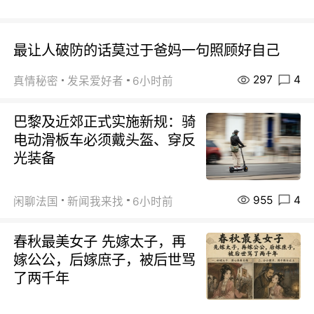
最让人破防的话莫过于爸妈一句照顾好自己
297
4
真情秘密
发呆爱好者
6小时前
巴黎及近郊正式实施新规：骑
电动滑板车必须戴头盔、穿反
光装备
955
4
闲聊法国
新闻我来找
6小时前
春秋最美女子 先嫁太子，再
嫁公公，后嫁庶子，被后世骂
了两千年