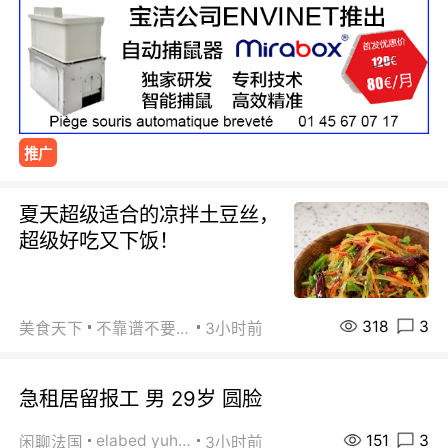
推广
夏天超级适合的凉拌土豆丝，
超级好吃又下饭！
318
3
美食天下
不靠谱不要联系
3小时前
急租居留报工 男 29岁 圆脸
151
3
elabed yuhua
闲聊法国
3小时前