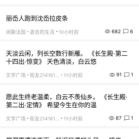
丽岙人跑到沈岙拉皮条
682
6
闲聊法国
逝去的生活
10小时前
天淡云闲，列长空数行新雁。 《长生殿·第二
十四出·惊变》 天色清淡，白云悠
91
1
文学广场
街友21416156
11小时前
愿此生终老温柔，白云不羡仙乡。 《长生殿·
第二出·定情》 希望今生在你的温
87
1
文学广场
街友21416156
11小时前