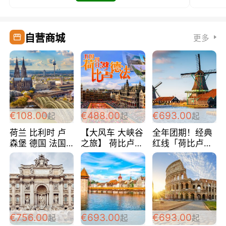
自营商城
更多
€108.00
€488.00
€693.00
起
起
起
荷兰 比利时 卢
【大风车 大峡谷
全年团期！经典
森堡 德国 法国
之旅】 荷比卢德
红线「荷比卢德
超爽玩遍西欧 循
法 巴黎上下 经
法」七天循环 五
环线 全程四星宾
典五国四日游
国 仅售99欧/人/
馆 108欧/人/天
488欧/人
天！巴黎上下！
包拼房~
€756.00
€693.00
€693.00
起
起
起