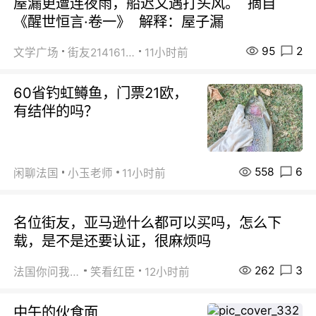
屋漏更遭连夜雨，船迟又遇打头风。 摘自
《醒世恒言·卷一》 解释：屋子漏
95
2
文学广场
街友21416156
11小时前
60省钓虹鳟鱼，门票21欧，
有结伴的吗？
558
6
闲聊法国
小玉老师
11小时前
名位街友，亚马逊什么都可以买吗，怎么下
载，是不是还要认证，很麻烦吗
262
3
法国你问我答
笑看红臣
12小时前
中午的伙食面