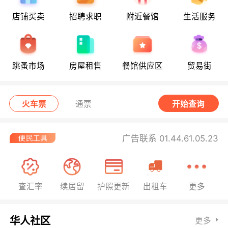
店铺买卖
招聘求职
附近餐馆
生活服务
跳蚤市场
房屋租售
餐馆供应区
贸易街
火车票
通票
开始查询
广告联系 01.44.61.05.23
查汇率
续居留
护照更新
出租车
更多
华人社区
更多