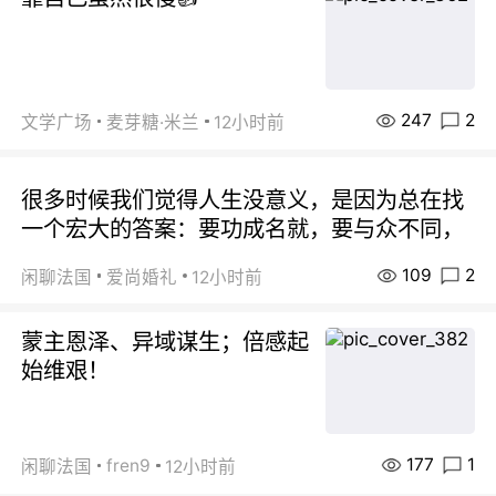
247
2
文学广场
麦芽糖·米兰
12小时前
很多时候我们觉得人生没意义，是因为总在找
一个宏大的答案：要功成名就，要与众不同，
109
2
闲聊法国
爱尚婚礼
12小时前
蒙主恩泽、异域谋生；倍感起
始维艰！
177
1
fren9
闲聊法国
12小时前