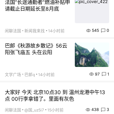
法国“长途通勤者”燃油补贴申
请截止日期延长至8月底
545
0
闲聊法国
新闻我来找
14小时前
巴郞《秋游故乡散记》56云
阳张飞庙五 头在云阳
97
1
文学广场
巴郞q
14小时前
大家好 今天 北京10点30 到 温州龙港中午13
点 00行李拿错了。里面有灰色
438
3
闲聊法国
@国_uz5i7
15小时前