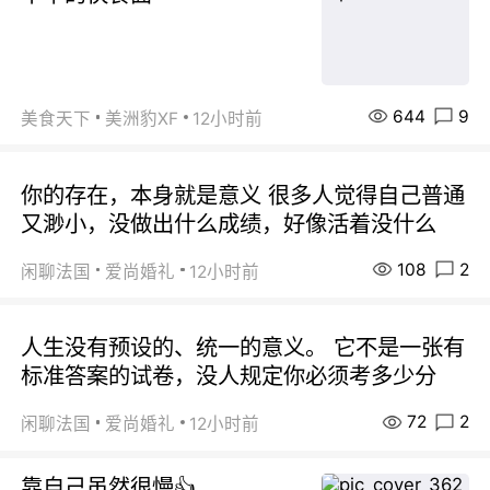
644
9
美食天下
美洲豹XF
12小时前
你的存在，本身就是意义 很多人觉得自己普通
又渺小，没做出什么成绩，好像活着没什么
108
2
闲聊法国
爱尚婚礼
12小时前
人生没有预设的、统一的意义。 它不是一张有
标准答案的试卷，没人规定你必须考多少分
72
2
闲聊法国
爱尚婚礼
12小时前
靠自己虽然很慢👍