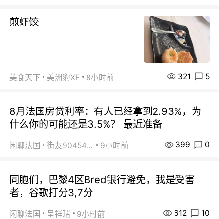
煎虾饺
321
5
美食天下
美洲豹XF
8小时前
8月法国房贷利率：有人已经拿到2.93%，为
什么你的可能还是3.5%？ 最近准备
399
0
闲聊法国
街友90454511
9小时前
同胞们，巴黎4区Bred银行避免，我是受害
者，谷歌打分3,7分
612
10
闲聊法国
呈祥瑞
9小时前