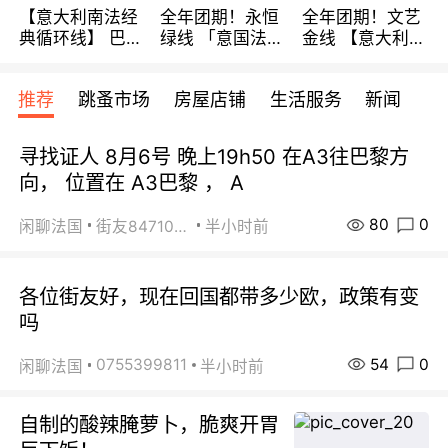
【意大利南法经
全年团期！永恒
全年团期！文艺
典循环线】 巴黎
绿线 「意国法
金线 【意大利一
上下 所有日期铁
南」巴黎上下 去
地】 循环7日游
发！ 全程四星级
意大利 南法 99
全程693欧/人起
推荐
跳蚤市场
房屋店铺
生活服务
新闻
宾馆 108欧/天起
欧/天起 ~包拼房
每周铁发！
全程756欧/位
寻找证人 8月6号 晚上19h50 在A3往巴黎方
向， 位置在 A3巴黎 ， A
80
0
闲聊法国
街友84710671
半小时前
各位街友好，现在回国都带多少欧，政策有变
吗
54
0
0755399811
闲聊法国
半小时前
自制的酸辣腌萝卜，脆爽开胃