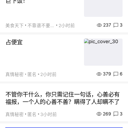
巨下饭！
237
3
美食天下
不靠谱不要联系
2小时前
占便宜
379
6
真情秘密
匿名
2小时前
不管你干什么，你只需记住一句话，心善必有
福报，一个人的心善不善？瞒得了人却瞒不了
269
3
真情秘密
匿名
3小时前