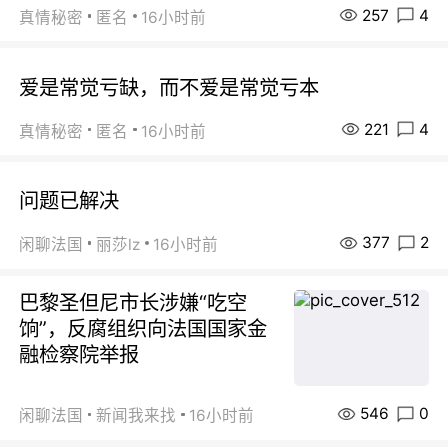
257
4
真情秘密
匿名
16小时前
爱是常觉亏缺，而不爱是常觉亏本
221
4
真情秘密
匿名
16小时前
问题已解决
377
2
闲聊法国
丽莎lz
16小时前
巴黎圣但尼市长涉嫌“吃空
饷”，反腐组织向法国国家金
融检察院举报
546
0
闲聊法国
新闻我来找
16小时前