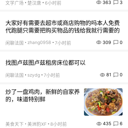
363
3
文学广场
楚汉唐
6小时前
大家好有需要去超市或商店购物的吗本人免费
代跑腿只需要把购买物品的钱给我就行需要的
309
0
zhang0958
闲聊法国
7小时前
找图卢兹图卢兹租房床位都可以
81
0
szydg
闲聊法国
7小时前
炒了一盘鸡肉，新鲜的自家养
的，味道特别鲜
435
6
美食天下
美洲豹XF
8小时前