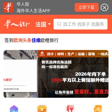
华人街
立即下载
海外华人生活APP
法国
找工作 找房子 找服务
签到
欧洲头条
佳缘
欧橙旅行