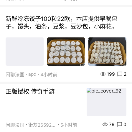
新鲜冷冻饺子100粒22欧，本店提供早餐包
子，馒头，油条，豆浆，豆沙包，小麻花，
199
2
apd
闲聊法国
4小时前
正版授权 传奇手游
79
0
闲聊法国
街友26592800
5小时前