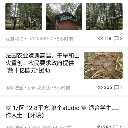
118
2
lin14589077
我游我拍
5小时前
法国农业遭遇高温、干旱和山
火重创：农民要求政府提供
“数十亿欧元”援助
205
1
闲聊法国
新闻我来找
5小时前
💚 17区 12.8平方.单个studio 💚 适合学生.工
作人士 【环境】
282
0
Simon_RIRIl
闲聊法国
6小时前