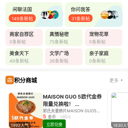
闲聊法国
你问我答
149条新帖
31条新帖
商家自荐区
真情秘密
宠物花草
0条新帖
75条新帖
0条新帖
美食天下
文学广场
亲子家庭
49条新帖
26条新帖
0条新帖
积分商城
更多
MAISON GUO 5欧代金券
限量兑换啦！ ...
郭氏夫妻肺片MAISON GUO5欧代金券限量兑换啦！
5
金币
5欧元
立即兑换
1992人气
1830