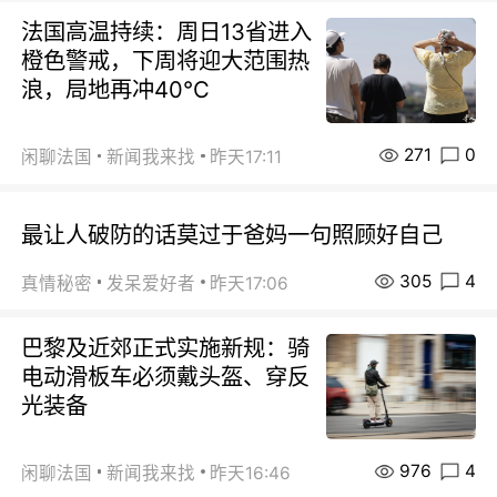
法国高温持续：周日13省进入
橙色警戒，下周将迎大范围热
浪，局地再冲40℃
271
0
闲聊法国
新闻我来找
昨天17:11
最让人破防的话莫过于爸妈一句照顾好自己
305
4
真情秘密
发呆爱好者
昨天17:06
巴黎及近郊正式实施新规：骑
电动滑板车必须戴头盔、穿反
光装备
976
4
闲聊法国
新闻我来找
昨天16:46