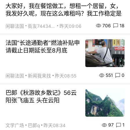
大家好，我在餐馆做工，想租一个居留，女，
我发好久呢，现在这么难租吗？我工作稳定是
706
18
闲聊法国
街友74434350
昨天09:06
法国“长途通勤者”燃油补贴申
请截止日期延长至8月底
551
0
闲聊法国
新闻我来找
昨天08:55
巴郞《秋游故乡散记》56云
阳张飞庙五 头在云阳
97
1
文学广场
巴郞q
昨天08:34