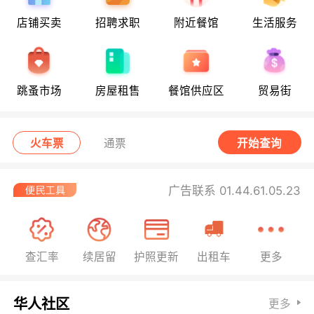
店铺买卖
招聘求职
附近餐馆
生活服务
跳蚤市场
房屋租售
餐馆供应区
贸易街
火车票
通票
开始查询
广告联系 01.44.61.05.23
查汇率
续居留
护照更新
出租车
更多
华人社区
更多