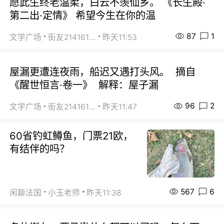
愿此生终老温柔，白云不羡仙乡。 《长生殿·
第二出·定情》 希望今生在你的温
87
1
文学广场
街友21416156
昨天11:53
屋漏更遭连夜雨，船迟又遇打头风。 摘自
《醒世恒言·卷一》 解释：屋子漏
96
2
文学广场
街友21416156
昨天11:47
60省钓虹鳟鱼，门票21欧，
有结伴的吗？
567
6
闲聊法国
小玉老师
昨天11:38