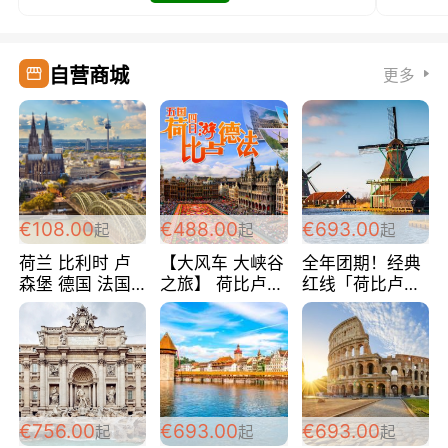
自营商城
更多
€108.00
€488.00
€693.00
起
起
起
荷兰 比利时 卢
【大风车 大峡谷
全年团期！经典
森堡 德国 法国
之旅】 荷比卢德
红线「荷比卢德
超爽玩遍西欧 循
法 巴黎上下 经
法」七天循环 五
环线 全程四星宾
典五国四日游
国 仅售99欧/人/
馆 108欧/人/天
488欧/人
天！巴黎上下！
包拼房~
€756.00
€693.00
€693.00
起
起
起