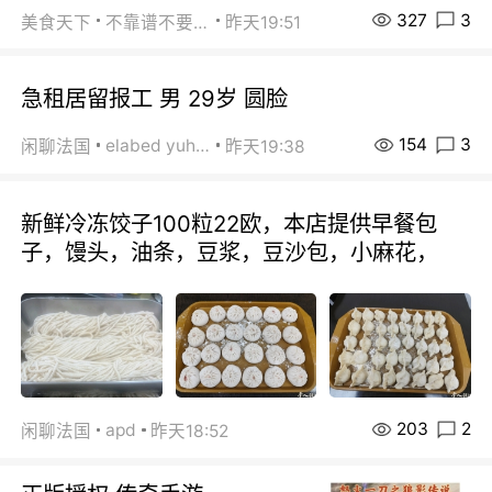
327
3
美食天下
不靠谱不要联系
昨天19:51
急租居留报工 男 29岁 圆脸
154
3
elabed yuhua
闲聊法国
昨天19:38
新鲜冷冻饺子100粒22欧，本店提供早餐包
子，馒头，油条，豆浆，豆沙包，小麻花，
203
2
apd
闲聊法国
昨天18:52