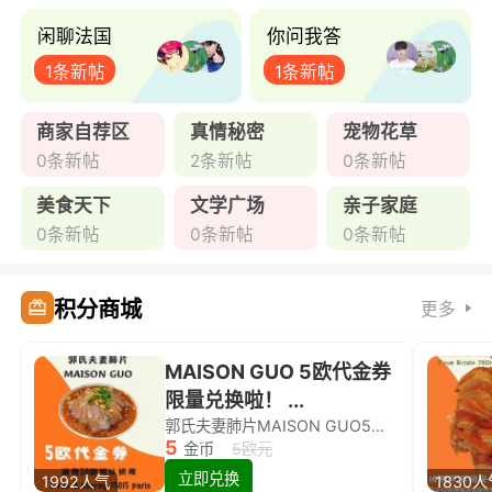
闲聊法国
你问我答
1条新帖
1条新帖
商家自荐区
真情秘密
宠物花草
0条新帖
2条新帖
0条新帖
美食天下
文学广场
亲子家庭
0条新帖
0条新帖
0条新帖
积分商城
更多
MAISON GUO 5欧代金券
限量兑换啦！ ...
郭氏夫妻肺片MAISON GUO5欧代金券限量兑换啦！
5
金币
5欧元
立即兑换
1992人气
1830