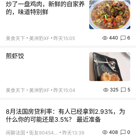
炒了一盘鸡肉，新鲜的自家养
的，味道特别鲜
440
6
美食天下
美洲豹XF
昨天15:05
煎虾饺
325
5
美食天下
美洲豹XF
昨天15:04
8月法国房贷利率：有人已经拿到2.93%，为
什么你的可能还是3.5%？ 最近准备
408
0
闲聊法国
街友90454511
昨天13:39