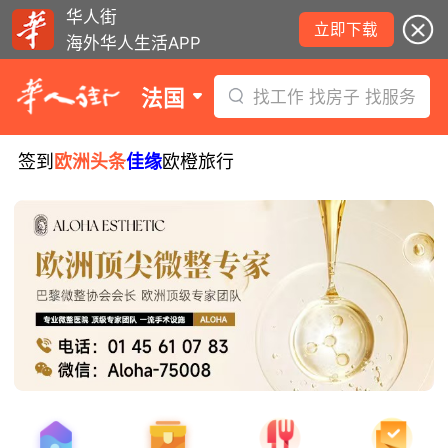
华人街
立即下载
海外华人生活APP
法国
找工作 找房子 找服务
签到
欧洲头条
佳缘
欧橙旅行