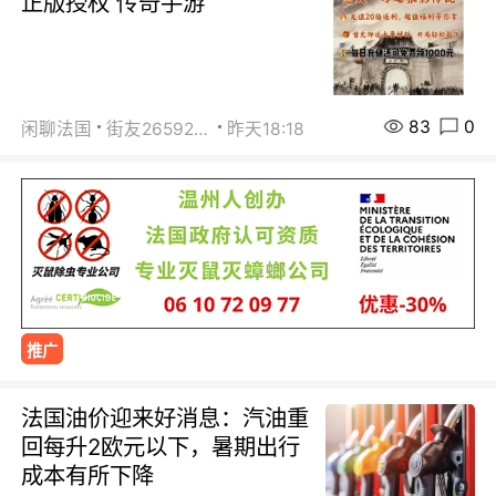
正版授权 传奇手游
83
0
闲聊法国
街友26592800
昨天18:18
推广
法国油价迎来好消息：汽油重
回每升2欧元以下，暑期出行
成本有所下降