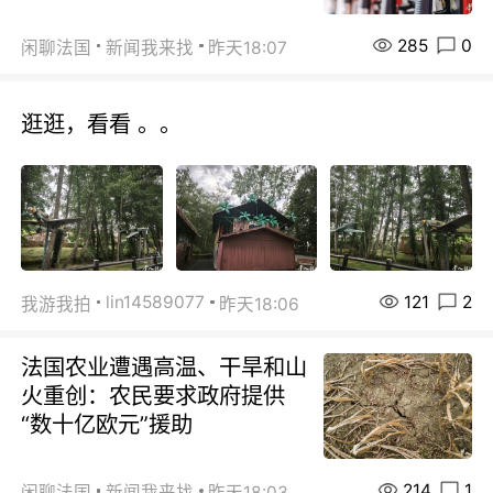
285
0
闲聊法国
新闻我来找
昨天18:07
逛逛，看看 。。
121
2
lin14589077
我游我拍
昨天18:06
法国农业遭遇高温、干旱和山
火重创：农民要求政府提供
“数十亿欧元”援助
214
1
闲聊法国
新闻我来找
昨天18:03