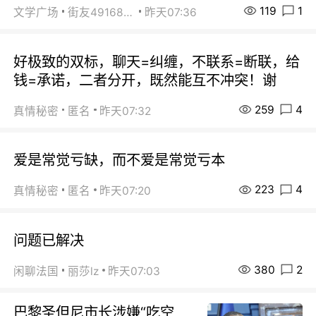
119
1
文学广场
街友49168527
昨天07:36
好极致的双标，聊天=纠缠，不联系=断联，给
钱=承诺，二者分开，既然能互不冲突！谢
259
4
真情秘密
匿名
昨天07:32
爱是常觉亏缺，而不爱是常觉亏本
223
4
真情秘密
匿名
昨天07:20
问题已解决
380
2
闲聊法国
丽莎lz
昨天07:03
巴黎圣但尼市长涉嫌“吃空