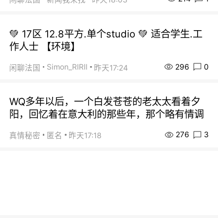
💚 17区 12.8平方.单个studio 💚 适合学生.工
作人士 【环境】
296
0
Simon_RIRIl
闲聊法国
昨天17:24
WQ多年以后，一个白发苍苍的老太太看着夕
阳，回忆着在意大利的那些年，那个略有情调
276
3
真情秘密
匿名
昨天17:18