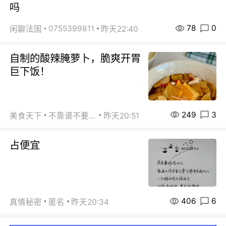
吗
78
0
0755399811
闲聊法国
昨天22:40
自制的酸辣腌萝卜，脆爽开胃
巨下饭！
249
3
美食天下
不靠谱不要联系
昨天20:51
占便宜
406
6
真情秘密
匿名
昨天20:34