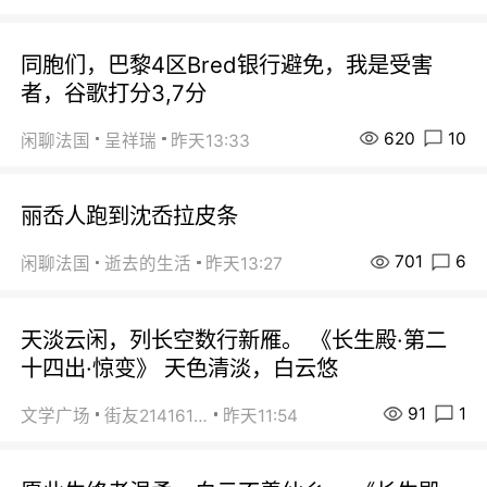
同胞们，巴黎4区Bred银行避免，我是受害
者，谷歌打分3,7分
620
10
闲聊法国
呈祥瑞
昨天13:33
丽岙人跑到沈岙拉皮条
701
6
闲聊法国
逝去的生活
昨天13:27
天淡云闲，列长空数行新雁。 《长生殿·第二
十四出·惊变》 天色清淡，白云悠
91
1
文学广场
街友21416156
昨天11:54