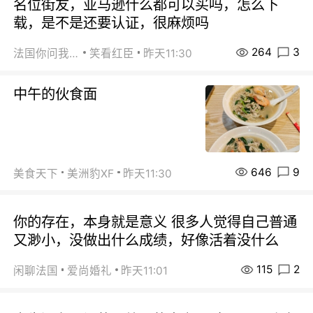
名位街友，亚马逊什么都可以买吗，怎么下
载，是不是还要认证，很麻烦吗
264
3
法国你问我答
笑看红臣
昨天11:30
中午的伙食面
646
9
美食天下
美洲豹XF
昨天11:30
你的存在，本身就是意义 很多人觉得自己普通
又渺小，没做出什么成绩，好像活着没什么
115
2
闲聊法国
爱尚婚礼
昨天11:01