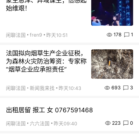
蒙主恩泽、异域谋生；倍感起
始维艰！
178
1
fren9
闲聊法国
昨天10:51
法国拟向烟草生产企业征税，
为森林火灾防治筹资：专家称
“烟草企业应承担责任”
693
3
闲聊法国
新闻我来找
昨天10:43
出租居留 报工 女 0767591468
223
0
闲聊法国
六六法国
昨天09:40