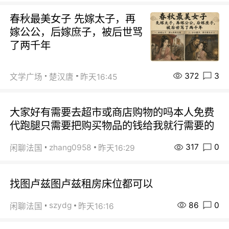
春秋最美女子 先嫁太子，再
嫁公公，后嫁庶子，被后世骂
了两千年
372
3
文学广场
楚汉唐
昨天16:45
大家好有需要去超市或商店购物的吗本人免费
代跑腿只需要把购买物品的钱给我就行需要的
317
0
zhang0958
闲聊法国
昨天16:29
找图卢兹图卢兹租房床位都可以
86
0
szydg
闲聊法国
昨天16:16