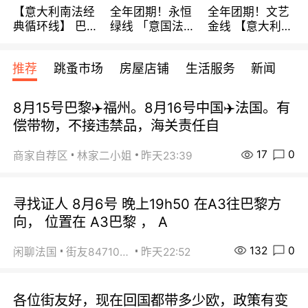
【意大利南法经
全年团期！永恒
全年团期！文艺
典循环线】 巴黎
绿线 「意国法
金线 【意大利一
上下 所有日期铁
南」巴黎上下 去
地】 循环7日游
发！ 全程四星级
意大利 南法 99
全程693欧/人起
推荐
跳蚤市场
房屋店铺
生活服务
新闻
宾馆 108欧/天起
欧/天起 ~包拼房
每周铁发！
全程756欧/位
8月15号巴黎✈️福州。8月16号中国✈️法国。有
偿带物，不接违禁品，海关责任自
17
0
商家自荐区
林家二小姐
昨天23:39
寻找证人 8月6号 晚上19h50 在A3往巴黎方
向， 位置在 A3巴黎 ， A
132
0
闲聊法国
街友84710671
昨天22:52
各位街友好，现在回国都带多少欧，政策有变