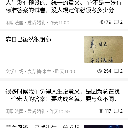
人生没有预设的、统一的意义。 它不是一张有
标准答案的试卷，没人规定你必须考多少分
79
2
闲聊法国
爱尚婚礼
昨天11:00
靠自己虽然很慢👍
254
2
文学广场
麦芽糖·米兰
昨天11:00
很多时候我们觉得人生没意义，是因为总在找
一个宏大的答案：要功成名就，要与众不同，
117
2
闲聊法国
爱尚婚礼
昨天10:59