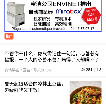
推广
不管你干什么，你只需记住一句话，心善必有
福报，一个人的心善不善？瞒得了人却瞒不了
281
3
真情秘密
匿名
昨天20:05
夏天超级适合的凉拌土豆丝，
超级好吃又下饭！