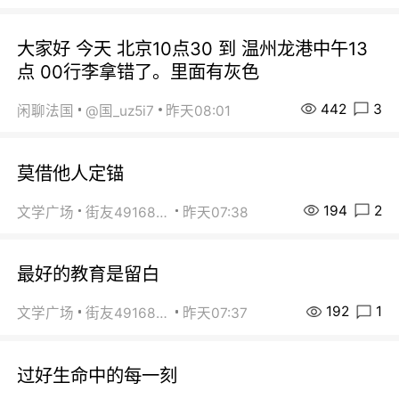
大家好 今天 北京10点30 到 温州龙港中午13
点 00行李拿错了。里面有灰色
442
3
闲聊法国
@国_uz5i7
昨天08:01
莫借他人定锚
194
2
文学广场
街友49168527
昨天07:38
最好的教育是留白
192
1
文学广场
街友49168527
昨天07:37
过好生命中的每一刻