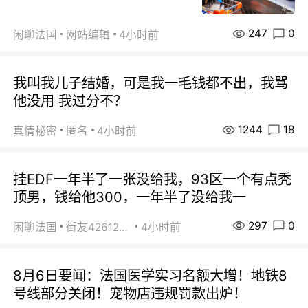
247
0
闲聊法国
网站编辑
4小时前
我叫我儿子结婚，可是我一毛钱都不出，我骂
他没用 我过分不？
1244
18
真情秘密
匿名
4小时前
挂EDF一年半了一张没给我，93区一个有点秃
顶男，钱给他300，一年半了没给我一
297
0
闲聊法国
街友42612092
4小时前
8月6日要闻：法国医学实习名额大增！地铁8
号线部分关闭！宠物店违规罚款出炉！