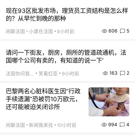
现在93区批发市场，理货员工资结构是怎么样
的？从早忙到晚的那种
606
5
闲聊法国
小建在法国
8小时前
请问一下街友，厨房，厕所的管道疏通机，法
国哪个公司有卖的，有知道的说一下′
163
2
法国你问我答
笑看红臣
9小时前
巴黎两名心脏科医生因“行政
手续遗漏”恐被罚10万欧元，
还可能被迫关闭诊所
994
4
闲聊法国
新闻我来找
10小时前