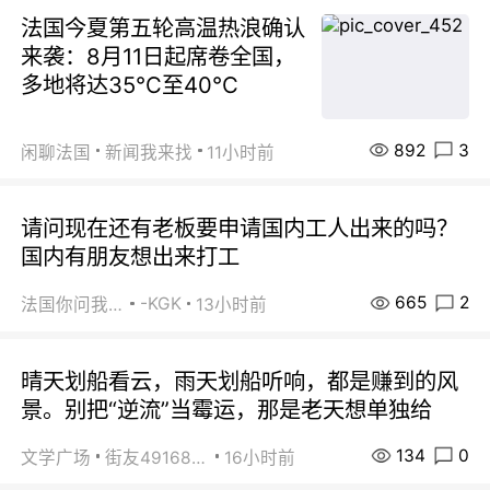
法国今夏第五轮高温热浪确认
来袭：8月11日起席卷全国，
多地将达35℃至40℃
892
3
闲聊法国
新闻我来找
11小时前
请问现在还有老板要申请国内工人出来的吗？
国内有朋友想出来打工
665
2
-KGK
法国你问我答
13小时前
晴天划船看云，雨天划船听响，都是赚到的风
景。别把“逆流”当霉运，那是老天想单独给
134
0
文学广场
街友49168527
16小时前