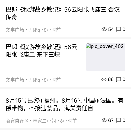
巴郞《秋游故乡散记》56云阳张飞庙三 蜀汉
传奇
54
0
文学广场
巴郞q
8小时前
巴郞《秋游故乡散记》56云
阳张飞庙二 东下三峡
66
0
文学广场
巴郞q
8小时前
8月15号巴黎✈️福州。8月16号中国✈️法国。有
偿带物，不接违禁品，海关责任自
67
0
商家自荐区
林家二小姐
8小时前