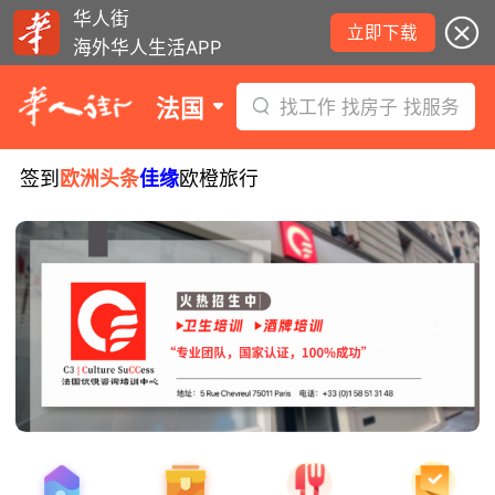
华人街
立即下载
海外华人生活APP
法国
找工作 找房子 找服务
签到
欧洲头条
佳缘
欧橙旅行