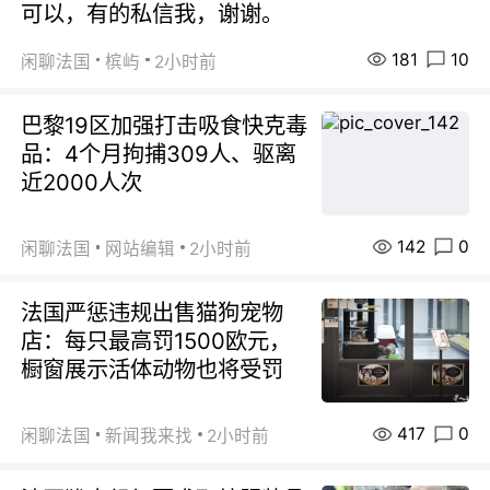
可以，有的私信我，谢谢。
181
10
闲聊法国
槟屿
2小时前
巴黎19区加强打击吸食快克毒
品：4个月拘捕309人、驱离
近2000人次
142
0
闲聊法国
网站编辑
2小时前
法国严惩违规出售猫狗宠物
店：每只最高罚1500欧元，
橱窗展示活体动物也将受罚
417
0
闲聊法国
新闻我来找
2小时前