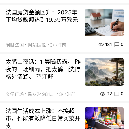
法国房贷金额回升：2025年
平均贷款额达到19.39万欧元
181
0
闲聊法国
网站编辑
3小时前
太鹤山夜话：1 晨曦初露。 昨
夜的一场细雨，把太鹤山洗得
格外清润。 望江舒
92
0
文学广场
街友74981146
3小时前
法国生活成本上涨：不换超
市，也能有效降低日常买菜开
支