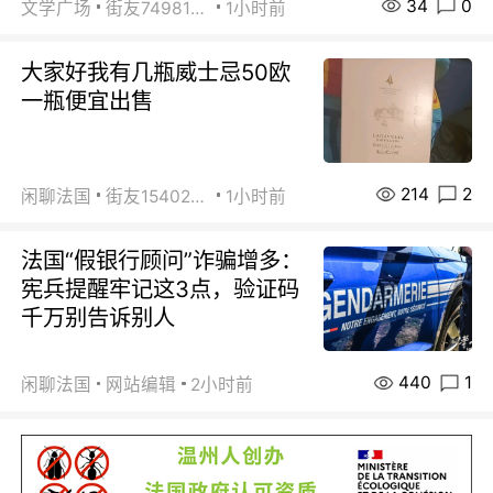
34
0
文学广场
街友74981146
1小时前
大家好我有几瓶威士忌50欧
一瓶便宜出售
214
2
闲聊法国
街友15402223
1小时前
法国“假银行顾问”诈骗增多：
宪兵提醒牢记这3点，验证码
千万别告诉别人
440
1
闲聊法国
网站编辑
2小时前