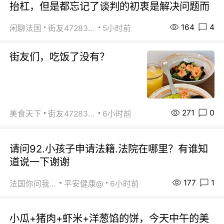
抬杠，但是都忘记了谈判的初衷是解决问题而
164
4
闲聊法国
街友472838572
5小时前
街友们，吃饭了没有？
271
0
美食天下
街友472838572
6小时前
请问92.小孩子申请法籍.法院在哪里？有谁知
道说一下谢谢
177
1
法国你问我答
平安健康@
6小时前
小瓜+猪肉+虾米+洋葱馅的饼，今天中午的美