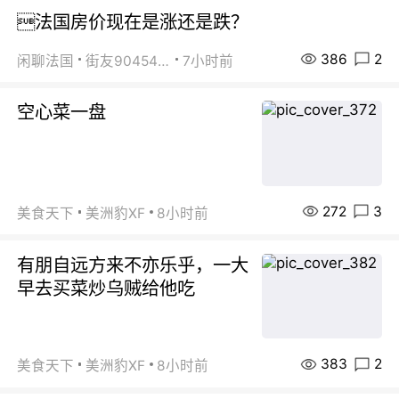
法国房价现在是涨还是跌？
386
2
闲聊法国
街友90454511
7小时前
空心菜一盘
272
3
美食天下
美洲豹XF
8小时前
有朋自远方来不亦乐乎，一大
早去买菜炒乌贼给他吃
383
2
美食天下
美洲豹XF
8小时前