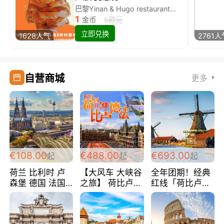
巴黎Yinan & Hugo restaurant除简餐类全场8折
1
金币
5欧元
立即兑换
1628人气
2761人
自营商城
更多
€108.00
€488.00
€693.00
起
起
起
荷兰 比利时 卢
【大风车 大峡谷
全年团期！经典
森堡 德国 法国
之旅】 荷比卢德
红线「荷比卢德
超爽玩遍西欧 循
法 巴黎上下 经
法」七天循环 五
环线 全程四星宾
典五国四日游
国 仅售99欧/人/
馆 108欧/人/天
488欧/人
天！巴黎上下！