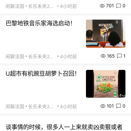
701
0
闲聊法国
长乐未央2015
4小时前
巴黎地铁音乐家海选启动！
165
1
闲聊法国
长乐未央2015
4小时前
U超市有机豌豆胡萝卜召回！
101
0
闲聊法国
长乐未央2015
4小时前
谈事情的时候，很多人一上来就卖凶卖狠或者