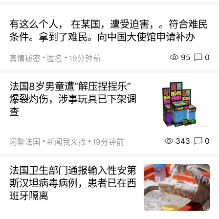
有这么个人， 在某国，遭受迫害，。符合难民
条件。拿到了难民。向中国大使馆申请补办
95
0
真情秘密
匿名
19分钟前
法国8岁男童遭“解压捏捏乐”
爆裂灼伤，涉事玩具已下架调
查
343
0
闲聊法国
新闻我来找
19分钟前
法国卫生部门通报输入性安第
斯汉坦病毒病例，患者已在西
班牙隔离