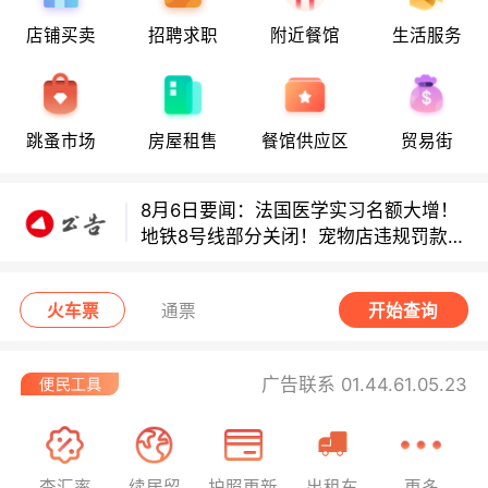
店铺买卖
招聘求职
附近餐馆
生活服务
8月6日要闻：法国医学实习名额大增！
地铁8号线部分关闭！宠物店违规罚款出
炉！
巴黎地铁音乐家海选启动！
跳蚤市场
房屋租售
餐馆供应区
贸易街
8月6日要闻：法国医学实习名额大增！
地铁8号线部分关闭！宠物店违规罚款出
炉！
巴黎地铁音乐家海选启动！
火车票
通票
开始查询
广告联系 01.44.61.05.23
查汇率
续居留
护照更新
出租车
更多