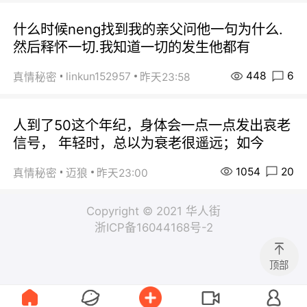
什么时候neng找到我的亲父问他一句为什么.
然后释怀一切.我知道一切的发生他都有
448
6
linkun152957
真情秘密
昨天23:58
人到了50这个年纪，身体会一点一点发出哀老
信号， 年轻时，总以为衰老很遥远；如今
1054
20
真情秘密
迈狼
昨天23:00
Copyright © 2021 华人街
浙ICP备16044168号-2
顶部