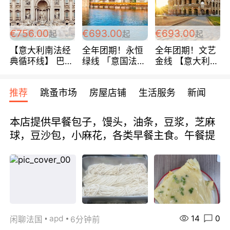
包拼房~
€756.00
€693.00
€693.00
起
起
起
【意大利南法经
全年团期！永恒
全年团期！文艺
典循环线】 巴黎
绿线 「意国法
金线 【意大利一
上下 所有日期铁
南」巴黎上下 去
地】 循环7日游
发！ 全程四星级
意大利 南法 99
全程693欧/人起
推荐
跳蚤市场
房屋店铺
生活服务
新闻
宾馆 108欧/天起
欧/天起 ~包拼房
每周铁发！
全程756欧/位
本店提供早餐包子，馒头，油条，豆浆，芝麻
球，豆沙包，小麻花，各类早餐主食。午餐提
14
0
apd
闲聊法国
6分钟前