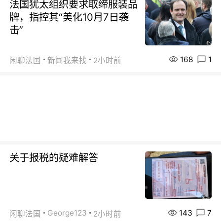
法国犹太组织要求取缔服装品
牌，指控其“美化10月7日袭
击”
168
1
闲聊法国
新闻我来找
2小时前
关于报税的疑难解答
143
7
George123
闲聊法国
2小时前