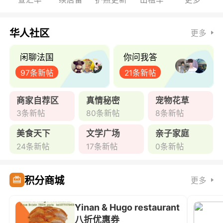
华人社区
更多
闲聊法国
你问我答
97条新帖
21条新帖
商家自荐区
真情秘密
宠物花草
3条新帖
80条新帖
8条新帖
美食天下
文学广场
亲子家庭
24条新帖
17条新帖
0条新帖
积分商城
更多
Yinan & Hugo restaurant
八折优惠券