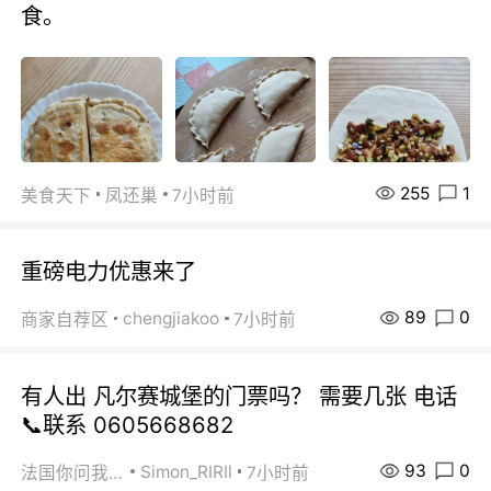
食。
255
1
美食天下
凤还巢
7小时前
重磅电力优惠来了
89
0
chengjiakoo
商家自荐区
7小时前
有人出 凡尔赛城堡的门票吗？ 需要几张 电话
📞联系 0605668682
93
0
Simon_RIRIl
法国你问我答
7小时前