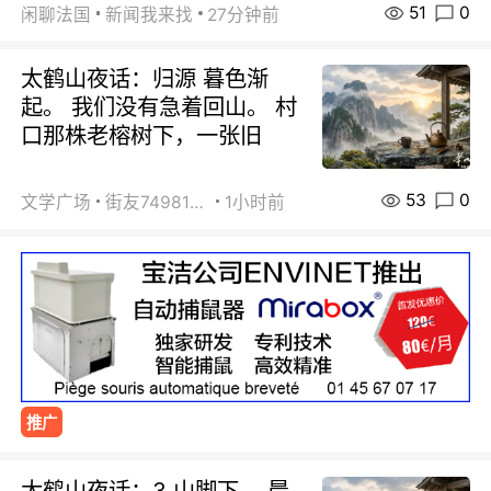
51
0
闲聊法国
新闻我来找
27分钟前
太鹤山夜话：归源 暮色渐
起。 我们没有急着回山。 村
口那株老榕树下，一张旧
53
0
文学广场
街友74981146
1小时前
推广
太鹤山夜话：3 山脚下。 晨